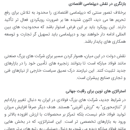
بازنگری در نقش دیپلماسی اقتصادی
برخلاف تصور سنتی که دیپلماسی اقتصادی را محدود به تلاش برای رفع
تحریم ها می دید، اکنون شنیده ها بر ضرورت رویکردی فعال تر تأکید
دارند. این رویکرد باید بر این فرض استوار باشد که محدودیت های بین
المللی ادامه دار خواهند بود و دیپلماسی باید تسهیل گر تجارت و توسعه
همکاری های پایدار باشد.
نقش دولت در این میان، هموار کردن مسیر برای شرکت های بزرگ صنعتی
مانند فولاد مبارکه است تا بتوانند زنجیره های تأمین خود را در بازارهای
جدید تثبیت کنند. این نیازمند درک عمیق سیاست خارجی از نیازهای فنی
و تجاری صنایع پیشران است.
استراتژی های نوین برای رقابت جهانی
در شرایط جدید، شرکت های بزرگ فولادی در ایران به دنبال تغییر پارادایم
از “تناژمحوری” به “ارزش آفرینی” هستند. هدف دیگر صرفاً افزایش میزان
تولید فولاد خام نیست، بلکه تمرکز بر محصولات با ارزش افزوده بالاتر و
ورود به بازارهای تخصصی تر است. این استراتژی، که در بخش هایی
مانند فولاد مبارکه دیده می شود، به دنبال دستیابی به رتبه های برتر جهانی