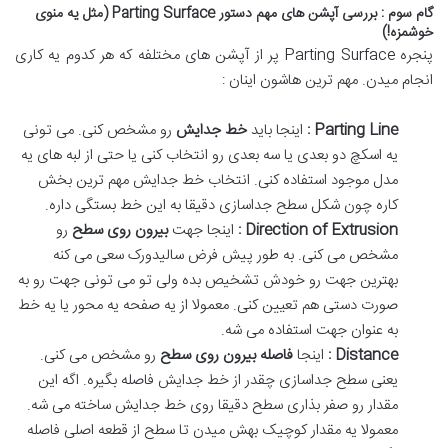
گام سوم : بررسی آپشن های مهم دستور
Parting Surface (
مثل یه منوی
خوشمزه
!)
پنجره
Parting Surface
پر از آپشن های مختلفه که هر کدوم یه کاری
انجام میدن
.
مهم ترین هاشون اینان :
Parting Line
:
اینجا باید
خط جدایش
رو مشخص کنی
.
می تونی
یه اسکچ دو بعدی یا سه بعدی رو انتخاب کنی یا حتی از لبه های یه
مدل موجود استفاده کنی
.
انتخاب خط جدایش مهم ترین بخش
کاره چون شکل سطح جداسازی دقیقا به این خط بستگی داره
.
Direction of Extrusion
:
اینجا جهت
بیرون روی سطح
رو
مشخص می کنی
.
به طور پیش فرض سالیدورک سعی می کنه
بهترین جهت رو خودش تشخیص بده ولی تو می تونی جهت رو به
صورت دستی هم تعیین کنی
.
معمولا از یه صفحه یه محور یا یه خط
به عنوان جهت استفاده می شه
.
Distance
:
اینجا
فاصله بیرون روی سطح
رو مشخص می کنی
.
یعنی سطح جداسازی چقدر از خط جدایش فاصله بگیره
.
اگه این
مقدار رو صفر بذاری سطح دقیقا روی خط جدایش ساخته می شه
.
معمولا یه مقدار کوچیک بهش میدن تا سطح از قطعه اصلی فاصله