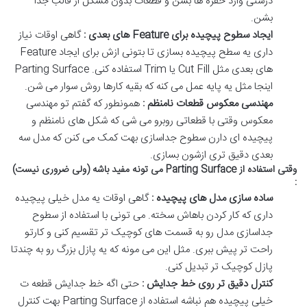
درستی وارد حفره ها بشن و قطعات بدون مشکل از قالب جدا
بشن
.
ایجاد سطوح پیچیده برای
Feature
های بعدی :
گاهی اوقات نیاز
داری یه سطح پیچیده بسازی تا بتونی ازش برای ایجاد
Feature
های بعدی مثل
Cut
Fill
یا
Trim
استفاده کنی
. Parting Surface
اینجا مثل یه پایه عمل می کنه که بقیه کارها روش سوار می شن
.
مهندسی معکوس قطعات نامنظم :
همونطور که گفتم تو مهندسی
معکوس وقتی با قطعاتی روبرو می شی که شکل های نامنظم و
پیچیده ای دارن سطوح جداسازی بهت کمک می کنن که مدل سه
بعدی دقیق تری ازشون بسازی
.
وقتی استفاده از
Parting Surface
می تونه مفید باشه (ولی ضروری نیست)
:
ساده سازی مدل های پیچیده :
گاهی اوقات یه مدل خیلی پیچیده
داری که کار کردن باهاش سخته
.
می تونی با استفاده از سطوح
جداسازی مدل رو به قسمت های کوچیک تر تقسیم کنی و کارتو
راحت تر پیش ببری
.
مثل این می مونه که یه پازل بزرگ رو به چندتا
پازل کوچیک تر تبدیل کنی
.
کنترل دقیق تر روی خط جدایش :
حتی اگه خط جدایش قطعه ت
خیلی پیچیده هم نباشه استفاده از
Parting Surface
بهت کنترل