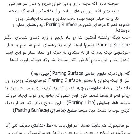
حوصله داره
.
اگه عجله داری و می خوای سریع یه مدل سر هم کنی
شاید بهتر باشه از روش های ساده تر استفاده کنی
.
البته اگه نتیجه
کار برات خیلی مهمه بهتره وقت بذاری و درست انجامش بدی
.
قدم به قدم تا حرفه ای شدن در
Parting Surface
: یه راهنمای عملی و
دوستانه
!
خب دیگه وقتشه آستین ها رو بالا بزنیم و وارد دنیای هیجان انگیز
Parting Surface
بشیم
!
اینجا قراره یه راهنمای قدم به قدم و خیلی
خودمونی بهت بدم که از یه مبتدی یه حرفه ای تمام عیار تو این زمینه
تبدیل بشی
.
قول میدم آخرش انقدر مسلط بشی که خودتم باورت نشه
!
گام اول : درک مفهوم اساسی
Parting Surface (
خیلی مهم
!)
قبل از اینکه بخوای با دستور
Parting Surface
تو سالیدورک ور بری اول
باید بفهمی اصلا
مفهومش چیه
.
تصور کن یه توپ داری و می خوای با یه
چاقو اونو از وسط نصف کنی
.
اون خطی که چاقو روی توپ ایجاد می کنه
میشه
خط جدایش
(Parting Line)
و اون سطح صافی که بعد از نصف
کردن توپ به دست میاد میشه
سطح جداسازی
(Parting Surface)
.
تو سالیدورک هم دقیقا همینه
.
تو اول باید یه
خط جدایش
تعریف کنی (که
می تونه یه اسکچ دو بعدی یا سه بعدی باشه) بعد سالیدورک بر اساس اون