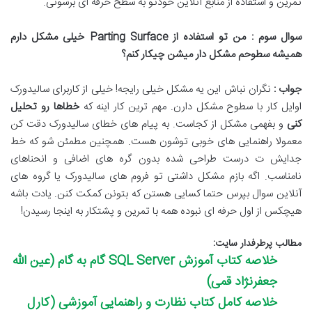
تمرین و استفاده از منابع آنلاین خودتو به سطح حرفه ای برسونی
.
سوال سوم : من تو استفاده از
Parting Surface
خیلی مشکل دارم
همیشه سطوحم مشکل دار میشن چیکار کنم؟
جواب :
نگران نباش این یه مشکل خیلی رایجه
!
خیلی از کاربرای سالیدورک
اوایل کار با سطوح مشکل دارن
.
مهم ترین کار اینه که
خطاها رو تحلیل
کنی
و بفهمی مشکل از کجاست
.
به پیام های خطای سالیدورک دقت کن
معمولا راهنمایی های خوبی توشون هست
.
همچنین مطمئن شو که خط
جدایش ت درست طراحی شده بدون گره های اضافی و انحناهای
نامناسب
.
اگه بازم مشکل داشتی تو فروم های سالیدورک یا گروه های
آنلاین سوال بپرس حتما کسایی هستن که بتونن کمکت کنن
.
یادت باشه
هیچکس از اول حرفه ای نبوده همه با تمرین و پشتکار به اینجا رسیدن
!
مطالب پرطرفدار سایت:
خلاصه کتاب آموزش SQL Server گام به گام (عین الله
جعفرنژاد قمی)
خلاصه کامل کتاب نظارت و راهنمایی آموزشی (کارل