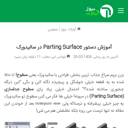
منو
آپارات نیوز
/
عمومی
آموزش دستور Parting Surface در سالیدورک
آخرین به روز رسانی: 1404-03-20
خواندن این مطلب 11 دقیقه زمان میبرد
بزن بریم سراغ جذاب ترین بخش طراحی با سالیدورک یعنی
سطوح
!
تا حالا
شده به یه قطعه خیلی خوشگل و پیچیده نگاه کنی و بگی “این دیگه
چجوری ساخته شده؟
!”
احتمال خیلی زیاد پای
سطوح جداسازی
(Parting Surface)
در میونه
!
خیلی ها فکر می کنن سطوح تو سالیدورک
یه چیز خیلی پیشرفته و ترسناکه ولی
поверьте мне
بعد از خوندن این
مقاله نه تنها ترست می ریزه بلکه عاشقش هم می شی
!