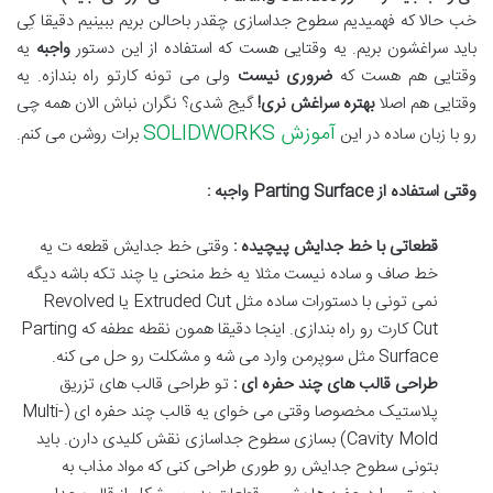
خب حالا که فهمیدیم سطوح جداسازی چقدر باحالن بریم ببینیم دقیقا کِی
باید سراغشون بریم
.
یه وقتایی هست که استفاده از این دستور
واجبه
یه
وقتایی هم هست که
ضروری نیست
ولی می تونه کارتو راه بندازه
.
یه
وقتایی هم اصلا
بهتره سراغش نری
!
گیج شدی؟ نگران نباش الان همه چی
آموزش SOLIDWORKS
رو با زبان ساده در این
برات روشن می کنم
.
وقتی استفاده از
Parting Surface
واجبه :
قطعاتی با خط جدایش پیچیده :
وقتی خط جدایش قطعه ت یه
خط صاف و ساده نیست مثلا یه خط منحنی یا چند تکه باشه دیگه
نمی تونی با دستورات ساده مثل
Extruded Cut
یا
Revolved
Cut
کارت رو راه بندازی. اینجا دقیقا همون نقطه عطفه که
Parting
Surface
مثل سوپرمن وارد می شه و مشکلت رو حل می کنه
.
طراحی قالب های چند حفره ای :
تو طراحی قالب های تزریق
پلاستیک مخصوصا وقتی می خوای یه قالب چند حفره ای
(Multi-
Cavity Mold)
بسازی سطوح جداسازی نقش کلیدی دارن
.
باید
بتونی سطوح جدایش رو طوری طراحی کنی که مواد مذاب به