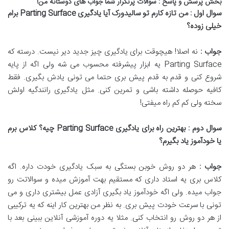
بخش پرسش و پاسخ : سوالات پرتکرار شما جواب های دوستانه من
!
سوال اول : من تازه کارم تو سالیدورک آیا یادگیری
Parting Surface
برام
خیلی زوده؟
جواب :
نه اصلا
!
هیچوقت برای یادگیری چیز جدید دیر نیست
.
درسته که
Parting Surface
یه ابزار پیشرفته محسوب می شه ولی اگه از پایه
شروع کنی و قدم به قدم پیش بری حتما می تونی یادش بگیری
.
فقط
کافیه حوصله داشته باشی و تمرین کنی
.
مثل یادگیری رانندگیه اولش
سخته ولی کم کم راه میفتی
!
سوال دوم : بهترین راه برای یادگیری
Parting Surface
چیه؟ کلاس برم
یا خودآموز یاد بگیرم؟
جواب :
هر دو روش خوبن بستگی به سبک یادگیری خودت داره
.
اگه
کلاس بری یه استاد داری که مستقیم بهت آموزش میده و سوالاتت رو
جواب میده
.
ولی اگه خودآموز یاد بگیری آزادی عمل بیشتری داری و می
تونی با سرعت خودت پیش بری
.
به نظر من بهترین کار اینه که یه ترکیبی
از هر دو روش رو انتخاب کنی
.
مثلا یه دوره آموزشی آنلاین ببینی بعد با