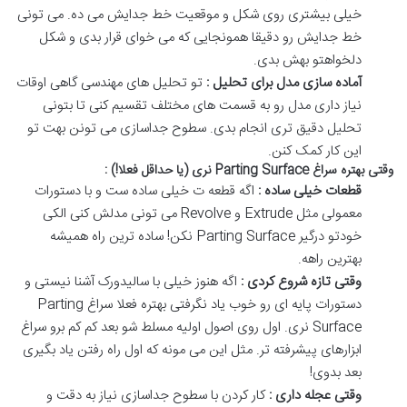
خیلی بیشتری روی شکل و موقعیت خط جدایش می ده
.
می تونی
خط جدایش رو دقیقا همونجایی که می خوای قرار بدی و شکل
دلخواهتو بهش بدی
.
آماده سازی مدل برای تحلیل :
تو تحلیل های مهندسی گاهی اوقات
نیاز داری مدل رو به قسمت های مختلف تقسیم کنی تا بتونی
تحلیل دقیق تری انجام بدی
.
سطوح جداسازی می تونن بهت تو
این کار کمک کنن
.
وقتی بهتره سراغ
Parting Surface
نری (یا حداقل فعلا!) :
قطعات خیلی ساده :
اگه قطعه ت خیلی ساده ست و با دستورات
معمولی مثل
Extrude
و
Revolve
می تونی مدلش کنی الکی
خودتو درگیر
Parting Surface
نکن
!
ساده ترین راه همیشه
بهترین راهه
.
وقتی تازه شروع کردی :
اگه هنوز خیلی با سالیدورک آشنا نیستی و
دستورات پایه ای رو خوب یاد نگرفتی بهتره فعلا سراغ
Parting
Surface
نری
.
اول روی اصول اولیه مسلط شو بعد کم کم برو سراغ
ابزارهای پیشرفته تر
.
مثل این می مونه که اول راه رفتن یاد بگیری
بعد بدوی
!
وقتی عجله داری :
کار کردن با سطوح جداسازی نیاز به دقت و