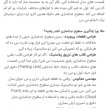
قسمت های مدل استفاده کنی
.
فکر کن به یه مجسمه ساز که داره با گِل
کار می کنه
.
اول یه فرم کلی میده بعد با ابزارهای مختلف جزئیات رو کم کم
اضافه می کنه
.
سطوح جداسازی هم دقیقا همین کارو تو دنیای دیجیتال
برات انجام می دن
.
حالا چرا یادگیری سطوح جداسازی انقدر واجبه؟
طراحی قطعات پیچیده :
بدون سطوح جداسازی خیلی از ایده های
خلاقانه ت فقط تو ذهنت می مونن
!
این ابزار بهت قدرت می ده که
هر شکلی رو که تصورش می کنی تو سالیدورک پیاده کنی
.
طراحی قالب های تزریق پلاستیک :
اگه تو کار طراحی قالب باشی
سطوح جداسازی رفیق صمیمیت می شن
!
برای جدا کردن قسمت
های مختلف قالب و ایجاد خط جدایش
(Parting Line)
دقیق این
ابزار حرف اول رو می زنه
.
مهندسی معکوس :
وقتی یه قطعه فیزیکی داری و می خوای مدل
سه بعدی شو تو سالیدورک بسازی سطوح جداسازی خیلی کمکت
می کنن
.
می تونی با اسکن سه بعدی قطعه یه ابر نقاط
(Point
Cloud)
داشته باشی و بعد با استفاده از سطوح جداسازی مدل
دقیق و تمیزی ازش بسازی
.