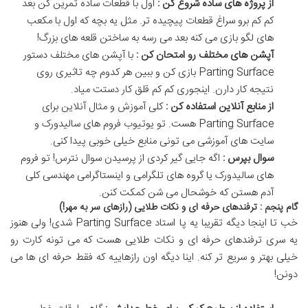
از پروژه های ساده شروع کن :
اول با قطعات ساده تمرین کن بعد
کم کم برو سراغ قطعات پیچیده تر
.
مثل یه بچه که اول با مکعب
های لگو بازی می کنه بعد می رسه به ساختن قلعه های بزرگ
!
آپشن های مختلف رو امتحان کن :
با آپشن های مختلف دستور
Parting Surface
بازی کن و ببین هر کدوم چه تاثیری روی
نتیجه کار دارن
.
اینجوری کم کم قلق کار دستت میاد
.
از منابع آنلاین استفاده کن :
کلی آموزش و مثال آنلاین برای
Parting Surface
هست
.
تو یوتیوب فروم های سالیدورک و
سایت های آموزشی می تونی منابع خیلی خوبی پیدا کنی
.
سوال بپرس :
اگه جایی گیر کردی از پرسیدن سوال نترس
!
تو فروم
های سالیدورک یا گروه های تلگرامی و اینستاگرامی مهندسی کلی
آدم هستن که خوشحال می شن کمکت کنن
.
گام پنجم : ترفندهای حرفه ای و نکات طلایی (رازهای سر به مهر!)
خب تا اینجا دیگه تقریبا یه پا استاد
Parting Surface
شدی
!
ولی هنوز
یه سری ترفندهای حرفه ای و نکات طلایی هست که می تونه کارت رو
خیلی بهتر و سریع تر کنه
.
اینا دیگه اون رازهاییه که فقط حرفه ای ها می
دونن
!