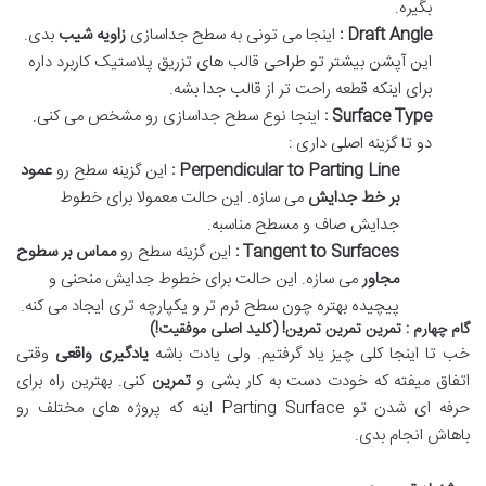
بگیره
.
Draft Angle
:
اینجا می تونی به سطح جداسازی
زاویه شیب
بدی
.
این آپشن بیشتر تو طراحی قالب های تزریق پلاستیک کاربرد داره
برای اینکه قطعه راحت تر از قالب جدا بشه
.
Surface Type
:
اینجا نوع سطح جداسازی رو مشخص می کنی
.
دو تا گزینه اصلی داری :
Perpendicular to Parting Line
:
این گزینه سطح رو
عمود
بر خط جدایش
می سازه
.
این حالت معمولا برای خطوط
جدایش صاف و مسطح مناسبه
.
Tangent to Surfaces
:
این گزینه سطح رو
مماس بر سطوح
مجاور
می سازه
.
این حالت برای خطوط جدایش منحنی و
پیچیده بهتره چون سطح نرم تر و یکپارچه تری ایجاد می کنه
.
گام چهارم : تمرین تمرین تمرین! (کلید اصلی موفقیت!)
خب تا اینجا کلی چیز یاد گرفتیم
.
ولی یادت باشه
یادگیری واقعی
وقتی
اتفاق میفته که خودت دست به کار بشی و
تمرین
کنی
.
بهترین راه برای
حرفه ای شدن تو
Parting Surface
اینه که پروژه های مختلف رو
باهاش انجام بدی
.