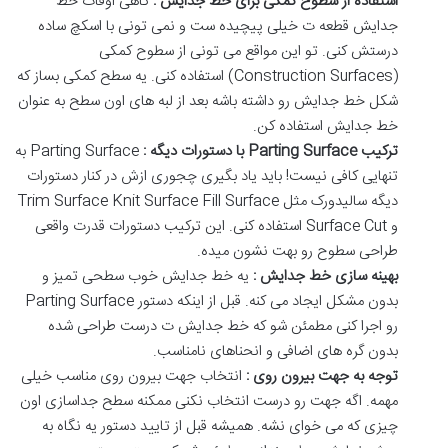
استفاده از سطوح کمکی برای خط جدایش :
گاهی اوقات خط
جدایش قطعه ت خیلی پیچیده ست و نمی تونی با اسکچ ساده
درستش کنی
.
تو این مواقع می تونی از سطوح کمکی
(Construction Surfaces)
استفاده کنی
.
یه سطح کمکی بساز که
شکل خط جدایش رو داشته باشه بعد از لبه های اون سطح به عنوان
خط جدایش استفاده کن
.
ترکیب
Parting Surface
با دستورات دیگه :
Parting Surface
به
تنهایی کافی نیست
!
باید یاد بگیری چجوری ازش در کنار دستورات
دیگه سالیدورک مثل
Trim Surface
Fill Surface
Knit Surface
و
Surface Cut
استفاده کنی
.
این ترکیب دستورات قدرت واقعی
طراحی سطوح رو بهت نشون میده
.
بهینه سازی خط جدایش :
یه خط جدایش خوب سطحی تمیز و
بدون مشکل ایجاد می کنه
.
قبل از اینکه دستور
Parting Surface
رو اجرا کنی مطمئن شو که خط جدایش ت درست طراحی شده
بدون گره های اضافی و انحناهای نامناسب
.
توجه به جهت بیرون روی :
انتخاب جهت بیرون روی مناسب خیلی
مهمه
.
اگه جهت رو درست انتخاب نکنی ممکنه سطح جداسازی اون
چیزی که می خوای نشه
.
همیشه قبل از تایید دستور یه نگاه به