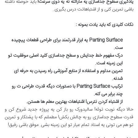
یادگیری سطوح جداسازی یه ماراتنه نه یه دوی سرعت
!
باید حوصله داشته
باشی تمرین کنی و از اشتباهاتت درس بگیری
.
نکات کلیدی که باید یادت بمونه :
Parting Surface
یه ابزار قدرتمند برای طراحی قطعات پیچیده
ست
.
درک مفهوم خط جدایش و سطح جداسازی کلید اصلی موفقیت تو
این زمینه است
.
تمرین مداوم و استفاده از منابع آموزشی راه رسیدن به حرفه ای
شدنه
.
ترکیب
Parting Surface
با دستورات دیگه قدرت طراحی ت رو
چند برابر می کنه
.
از اشتباه کردن نترس
!
اشتباهات بهترین معلم ها هستن
.
حالا دیگه نوبت توئه
!
سالیدورک رو باز کن یه پروژه جدید شروع کن و
قدرت سطوح جداسازی رو به چالش بکش
!
مطمئنم که با پشتکار و تمرین
تو هم می تونی یه استاد تمام عیار تو این زمینه بشی
.
موفق باشی رفیق
!