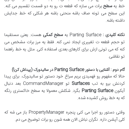
خط یه
سطح
برات می سازه که قطعه ت رو به دو قسمت تقسیم می کنه
.
این سطح می تونه صاف باشه منحنی باشه هر شکلی که خط جدایش
داشته باشه
.
نکته کلیدی :
Parting Surface
یه
سطح کمکی
هست
.
یعنی مستقیما
تو حجم قطعه ت تغییری ایجاد نمی کنه
.
فقط یه مرز برات مشخص می
کنه که می تونی ازش برای کارهای بعدی استفاده کنی
.
مثل یه خط راهنما
تو نقاشی
.
گام دوم : آشنایی با دستور
Parting Surface
در سالیدورک (پیداش کن!)
حالا که مفهوم رو فهمیدی بریم سراغ خود دستور تو سالیدورک
.
برای پیدا
کردنش برو به تب
Surfaces
تو
CommandManager
بعد دنبال
آیکون
Parting Surface
بگرد
.
شکلش معمولا یه سطح خاکستری رنگه
که یه خط روش کشیده شده
.
وقتی دستور رو اجرا می کنی پنجره
PropertyManager
باز می شه که
کلی آپشن داره
.
نگران نباش الان همه شون رو برات توضیح می دم
.