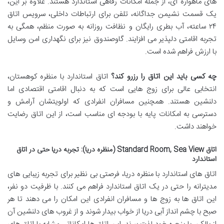
های ماهواره ای، از جمله امکانات رفاهی استاندارد هستند. علاوه بر این،
یک قسمت نشیمن جداگانه، تلفن برای ارتباطات داخلی، سرویس اتاق
۲۴ ساعته، آب بطری رایگان و نظافت روزانه به صورت منظم، همگی به
تجربه اقامتی دلپذیر می افزایند. گاوصندوق نیز برای نگهداری امن وسایل
با ارزش فراهم شده است.
چه کسی باید این اتاق را رزرو کند؟
اتاق استاندارد با منظره کوهستان،
انتخابی عالی برای زوج هایی است که به دنبال اقامتی اقتصادی اما
دلنشین هستند. همچنین مسافران انفرادی که اولویتشان آرامش و
دسترسی به امکانات پایه با بودجه ای مناسب است، از این اتاق رضایت
خواهند داشت.
اتاق Standard Room, Sea View (منظره دریا): تجربه دریا حتی در اتاق
استاندارد
اتاق های استاندارد با منظره دریا، فرصتی بی نظیر برای تجربه زیبایی های
مدیترانه را حتی در یک اتاق استاندارد فراهم می کنند. با ظرفیت دو نفر،
این اتاق ها به زوج ها و مسافران انفرادی این امکان را می دهند تا هر
صبح با چشم انداز آبی دریا از خواب بیدار شوند و از غروب های دلنشین آن