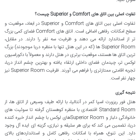
تفاوت اصلی بین اتاق های Comfort و Superior چیست؟
تفاوت اصلی بین اتاق های Comfort و Superior در ابعاد، موقعیت و
سطح امکانات رفاهی اضافی است. اتاق های Comfort فضای کمی بزرگ
تر از استاندارد ارائه می دهند و ظرفیت سه نفر را دارند. در مقابل،
Superior Room ها (که در این هتل تنها با منظره دریا موجودند) بزرگ
ترین اتاق ها هستند، موقعیت برتری در هتل دارند و معمولاً با دکوراسیون
لوکس تر، چیدمان فضای داخلی ارتقاء یافته و بهترین چشم انداز دریا،
تجربه اقامتی ممتازتری را فراهم می آورند. ظرفیت Superior Room نیز
چهار نفر است.
نتیجه گیری
هتل فور ریزورت اسپا کمر در آنتالیا، با ارائه طیف وسیعی از اتاق ها، از
Standard Room اقتصادی با منظره کوهستان گرفته تا سوئیت های
خانوادگی دلباز و Superior Roomهای لوکس با چشم انداز خیره کننده
دریا، تضمین می کند که برای هر سلیقه و نیازی، گزینه ای ایده آل وجود
دارد. این تنوع، همراه با امکانات رفاهی کامل و استانداردهای بالای