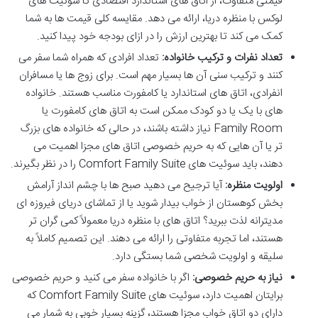
قیمتی متفاوت، از اتاق های استاندارد اقتصادی تا سوئیت های
لوکس با منظره دریا، ارائه می دهد. مقایسه کلی قیمت ها به شما
کمک می کند تا بهترین ارزش را در ازای بودجه خود پیدا کنید.
تعداد نفرات و ترکیب خانواده:
تعداد افرادی که همراه شما سفر می
کنند و ترکیب سنی آن ها بسیار مهم است. برای زوج ها یا مسافران
انفرادی، اتاق های استاندارد یا کامفورت مناسب هستند. خانواده
های با یک یا دو کودک ممکن است به اتاق های کامفورت یا
Family Room نیاز داشته باشند، در حالی که خانواده های بزرگ
تر یا آن هایی که به حریم خصوصی اتاق های مجزا اهمیت می
دهند، باید سوئیت های Comfort Family Suite را در نظر بگیرند.
اولویت منظره:
آیا ترجیح می دهید صبح ها با چشم انداز آرامش
بخش کوهستان از خواب بیدار شوید یا از تماشای دریای فیروزه ای
مدیترانه لذت ببرید؟ اتاق های با منظره دریا معمولاً کمی گران تر
هستند، اما تجربه متفاوتی را ارائه می دهند. این تصمیم کاملاً به
سلیقه و اولویت شخصی شما بستگی دارد.
نیاز به حریم خصوصی:
اگر با خانواده سفر می کنید و حریم خصوصی
برایتان اهمیت دارد، سوئیت های Comfort Family Suite که
دارای دو اتاق خواب مجزا هستند، گزینه بسیار خوبی به شمار می