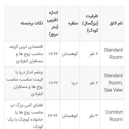
اندازه
ظرفیت
تقریبی
نام اتاق
(بزرگسال/
منظره
نکات برجسته
(متر
کودک)
مربع)
اقتصادی ترین گزینه،
Standard
۲ نفر
کوهستان
۱۸-۲۲
مناسب زوج ها و
Room
مسافران انفرادی
چشم انداز دریا با
Standard
قیمت مناسب، مناسب
Room,
۲ نفر
دریا
۱۸-۲۲
زوج ها و مسافران
Sea View
انفرادی
فضای کمی بزرگ تر،
Comfort
مناسب زوج ها یا
۳ نفر
کوهستان
۲۲-۲۶
Room
خانواده کوچک با یک
کودک