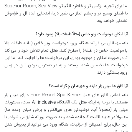
اما برای تجربه لوکس تر و خاطره انگیزتر، Superior Room, Sea View
با فضای وسیع تر و چشم انداز بی نظیر دریا، انتخابی ایده آل و فراموش
نشدنی خواهد بود.
آیا امکان درخواست ویو خاص (مثلاً طبقات بالا) وجود دارد؟
بله، مهمانان می توانند هنگام رزرو، درخواست ویو خاص (مانند طبقات بالا
یا موقعیت خاص در طبقه) را مطرح کنند. هتل تمام تلاش خود را می کند
تا در صورت امکان و موجود بودن، این درخواست ها را اجابت کند. اما این
درخواست ها تضمین شده نیستند و به در دسترس بودن اتاق در زمان
ورود بستگی دارند.
آیا اتاق ها مینی بار دارند و هزینه آن چگونه است؟
بله، تمامی اتاق های هتل Fore Resort Spa Kemer دارای مینی بار
هستند. با توجه به اینکه هتل یک اقامتگاه All-inclusive است، محتویات
مینی بار (معمولاً آب، نوشیدنی های غیرالکلی و برخی میان وعده ها)
معمولاً در هزینه اقامت گنجانده شده و به صورت روزانه شارژ می شوند. با
این حال، برای اطمینان از جزئیات، هنگام ورود می توانید از پذیرش هتل
سوال کنید.