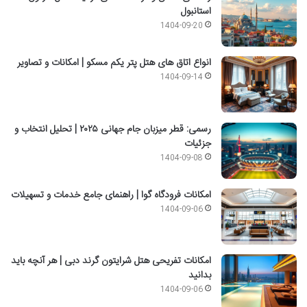
استانبول
1404-09-20
انواع اتاق های هتل پتر یکم مسکو | امکانات و تصاویر
1404-09-14
رسمی: قطر میزبان جام جهانی ۲۰۲۵ | تحلیل انتخاب و
جزئیات
1404-09-08
امکانات فرودگاه گوا | راهنمای جامع خدمات و تسهیلات
1404-09-06
امکانات تفریحی هتل شرایتون گرند دبی | هر آنچه باید
بدانید
1404-09-06