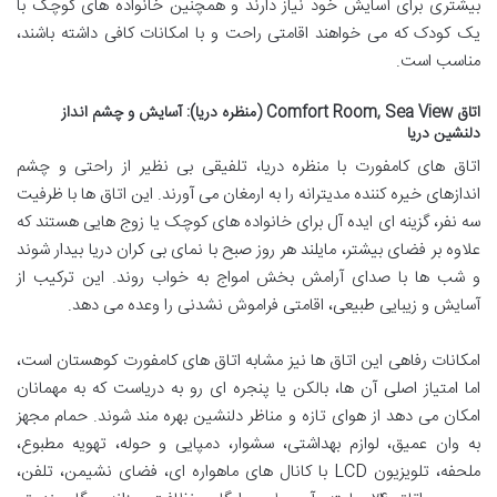
بیشتری برای آسایش خود نیاز دارند و همچنین خانواده های کوچک با
یک کودک که می خواهند اقامتی راحت و با امکانات کافی داشته باشند،
مناسب است.
اتاق Comfort Room, Sea View (منظره دریا): آسایش و چشم انداز
دلنشین دریا
اتاق های کامفورت با منظره دریا، تلفیقی بی نظیر از راحتی و چشم
اندازهای خیره کننده مدیترانه را به ارمغان می آورند. این اتاق ها با ظرفیت
سه نفر، گزینه ای ایده آل برای خانواده های کوچک یا زوج هایی هستند که
علاوه بر فضای بیشتر، مایلند هر روز صبح با نمای بی کران دریا بیدار شوند
و شب ها با صدای آرامش بخش امواج به خواب روند. این ترکیب از
آسایش و زیبایی طبیعی، اقامتی فراموش نشدنی را وعده می دهد.
امکانات رفاهی این اتاق ها نیز مشابه اتاق های کامفورت کوهستان است،
اما امتیاز اصلی آن ها، بالکن یا پنجره ای رو به دریاست که به مهمانان
امکان می دهد از هوای تازه و مناظر دلنشین بهره مند شوند. حمام مجهز
به وان عمیق، لوازم بهداشتی، سشوار، دمپایی و حوله، تهویه مطبوع،
ملحفه، تلویزیون LCD با کانال های ماهواره ای، فضای نشیمن، تلفن،