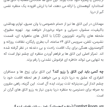
از بالکن یا پنجره خود لذت ببرند. این اتاق ها امکاناتی مشابه با اتاق های
استاندارد کوهستان را ارائه می دهند، اما با ارزش افزوده یک منظره نفس
گیر از دریا.
مهمانان در این اتاق ها نیز از حمام خصوصی با وان عمیق، لوازم بهداشتی
باکیفیت، سشوار، دمپایی و حوله برخوردار خواهند بود. تهویه مطبوع،
ملحفه های پاکیزه، تلویزیون LCD با کانال های ماهواره ای، قسمت
نشیمن، تلفن، سرویس اتاق ۲۴ ساعته، آب بطری رایگان، نظافت روزانه و
گاوصندوق، همگی برای یک اقامت راحت و بی دغدغه در نظر گرفته شده
اند. تمرکز اصلی این اتاق ها بر فراهم آوردن منظره ای چشم نواز است که
به تنهایی می تواند خاطره ای فراموش نشدنی را رقم بزند.
چه کسی باید این اتاق را رزرو کند؟
این اتاق برای زوج ها و مسافران
انفرادی که عشق به دریا دارند و می خواهند از هر لحظه اقامت خود با
چشم انداز آبی مدیترانه لذت ببرند، ایده آل است. این گزینه، راهی مقرون
به صرفه برای دسترسی به منظره دریا بدون نیاز به رزرو اتاق های گران تر
است.
اتاق Comfort Room (منظره کوهستان): راحتی بیشتر، فضای ایده آل