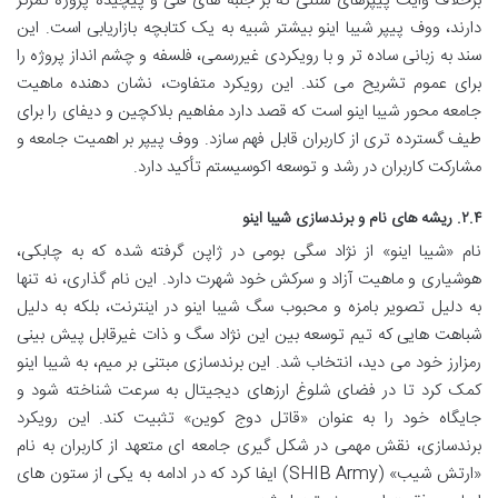
برخلاف وایت پیپرهای سنتی که بر جنبه های فنی و پیچیده پروژه تمرکز
دارند، ووف پیپر شیبا اینو بیشتر شبیه به یک کتابچه بازاریابی است. این
سند به زبانی ساده تر و با رویکردی غیررسمی، فلسفه و چشم انداز پروژه را
برای عموم تشریح می کند. این رویکرد متفاوت، نشان دهنده ماهیت
جامعه محور شیبا اینو است که قصد دارد مفاهیم بلاکچین و دیفای را برای
طیف گسترده تری از کاربران قابل فهم سازد. ووف پیپر بر اهمیت جامعه و
مشارکت کاربران در رشد و توسعه اکوسیستم تأکید دارد.
۲.۴. ریشه های نام و برندسازی شیبا اینو
نام «شیبا اینو» از نژاد سگی بومی در ژاپن گرفته شده که به چابکی،
هوشیاری و ماهیت آزاد و سرکش خود شهرت دارد. این نام گذاری، نه تنها
به دلیل تصویر بامزه و محبوب سگ شیبا اینو در اینترنت، بلکه به دلیل
شباهت هایی که تیم توسعه بین این نژاد سگ و ذات غیرقابل پیش بینی
رمزارز خود می دید، انتخاب شد. این برندسازی مبتنی بر میم، به شیبا اینو
کمک کرد تا در فضای شلوغ ارزهای دیجیتال به سرعت شناخته شود و
جایگاه خود را به عنوان «قاتل دوج کوین» تثبیت کند. این رویکرد
برندسازی، نقش مهمی در شکل گیری جامعه ای متعهد از کاربران به نام
«ارتش شیب» (SHIB Army) ایفا کرد که در ادامه به یکی از ستون های