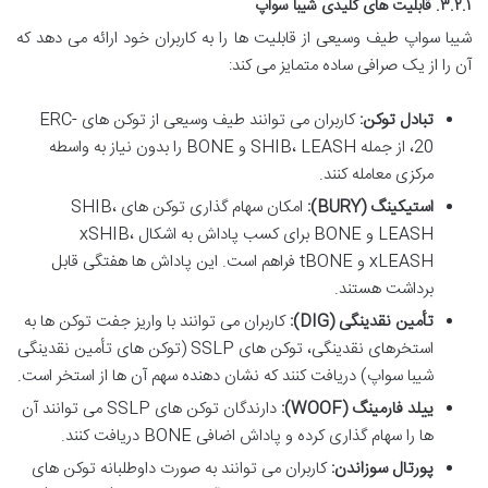
۳.۲.۱. قابلیت های کلیدی شیبا سواپ
شیبا سواپ طیف وسیعی از قابلیت ها را به کاربران خود ارائه می دهد که
آن را از یک صرافی ساده متمایز می کند:
تبادل توکن:
کاربران می توانند طیف وسیعی از توکن های ERC-
20، از جمله SHIB، LEASH و BONE را بدون نیاز به واسطه
مرکزی معامله کنند.
استیکینگ (BURY):
امکان سهام گذاری توکن های SHIB،
LEASH و BONE برای کسب پاداش به اشکال xSHIB،
xLEASH و tBONE فراهم است. این پاداش ها هفتگی قابل
برداشت هستند.
تأمین نقدینگی (DIG):
کاربران می توانند با واریز جفت توکن ها به
استخرهای نقدینگی، توکن های SSLP (توکن های تأمین نقدینگی
شیبا سواپ) دریافت کنند که نشان دهنده سهم آن ها از استخر است.
ییلد فارمینگ (WOOF):
دارندگان توکن های SSLP می توانند آن
ها را سهام گذاری کرده و پاداش اضافی BONE دریافت کنند.
پورتال سوزاندن:
کاربران می توانند به صورت داوطلبانه توکن های