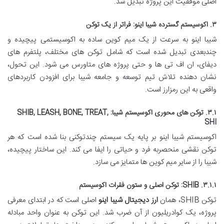
اصلی موفقیت این پروژه تبدیل شد.
۳. اکوسیستم گسترده شیبا اینو: فراتر از یک توکن
شیبا اینو به سرعت از یک میم کوین ساده به اکوسیستمی پیچیده و
چندبعدی تبدیل شده است که شامل توکن های مختلف، پلتفرم های
دیفای، ان اف تی ها و حتی پروژه های متاورس می شود. این تحول،
نشان دهنده تلاش تیم توسعه و جامعه شیبا برای افزودن کاربردهای
واقعی به این رمزارز است.
۳.۱. توکن های محوری اکوسیستم شیبا: SHIB, LEASH, BONE, TREAT,
SHI
اکوسیستم شیبا اینو بر پایه یک سیستم چندتوکنی بنا شده است که هر
توکن نقشی منحصربه فرد و حیاتی را ایفا می کند. این ساختار پیچیده،
شیبا را از سایر میم کوین ها متمایز می سازد.
۳.۱.۱. SHIB: توکن اصلی و ستون فقرات اکوسیستم
توکن SHIB، همان
ارز دیجیتال شیبا اینو
اصلی است که در ابتدای معرفی
پروژه، یک کوادریلیون از آن ضرب شد. این توکن به عنوان واحد مبادله