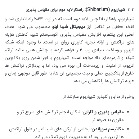
۳.۳. شیباریوم (Shibarium): راهکار لایه دوم برای مقیاس پذیری
شیباریوم، راهکار بلاکچین لایه دوم است که در اوت ۲۰۲۳ راه اندازی شد و
نقطه عطفی در تکامل
ارز دیجیتال شیبا اینو
محسوب می شود. هدف
اصلی این پلتفرم، افزایش مقیاس پذیری اکوسیستم شیبا، کاهش هزینه
های تراکنش و ارائه تجربه کاربری روان تر است. با وجود اینکه شبکه
اتریوم زیرساخت بنیادی وب ۳ را فراهم کرده، با چالش هایی مانند تراکم
شبکه و کارمزدهای بالا مواجه است. شیباریوم با اجرا شدن روی بلاکچین
اتریوم، از امنیت و زیرساخت آن بهره می برد، اما با پردازش تراکنش ها
خارج از بلاکچین اصلی و ثبت تجمیعی آن ها، به طور قابل توجهی زمان و
هزینه تراکنش ها را کاهش می دهد.
برخی از مزایای کلیدی شیباریوم عبارتند از:
مقیاس پذیری و کارایی:
امکان انجام تراکنش های سریع تر و
مقرون به صرفه تر.
مکانیسم سوزاندن:
بخشی از توکن های شیبا اینو در طول تراکنش
ها از بین می رود که به مدیریت تورم کمک می کند.