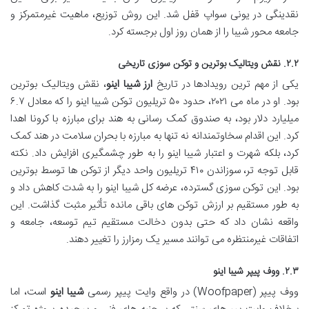
نقدینگی در یونی سواپ قفل شد. این روش توزیع، ماهیت غیرمتمرکز و
جامعه محور شیبا را از همان روز اول برجسته کرد.
۲.۲. نقش ویتالیک بوترین و توکن سوزی تاریخی
یکی از مهم ترین رویدادها در تاریخ
ارز شیبا اینو
، نقش ویتالیک بوترین
بود. او در ماه می ۲۰۲۱، حدود ۵۰ تریلیون توکن شیبا اینو را که معادل ۶.۷
میلیارد دلار بود، به صندوق کمک رسانی به هند برای مبارزه با کرونا اهدا
کرد. این اقدام سخاوتمندانه نه تنها به مبارزه با بحران سلامت در هند کمک
کرد، بلکه شهرت و اعتبار شیبا اینو را به طور چشمگیری افزایش داد. نکته
قابل توجه تر، سوزاندن ۴۱۰ تریلیون واحد دیگر از توکن ها توسط بوترین
بود. این توکن سوزی گسترده، عرضه کل شیبا اینو را به شدت کاهش داد و
به طور مستقیم بر ارزش توکن های باقی مانده تأثیر مثبت گذاشت. این
واقعه نشان داد که حتی بدون دخالت مستقیم تیم توسعه، جامعه و
اتفاقات غیرمنتظره می توانند مسیر یک رمزارز را تغییر دهند.
۲.۳. ووف پیپر شیبا اینو
ووف پیپر (Woofpaper) در واقع وایت پیپر رسمی
شیبا اینو
است، اما