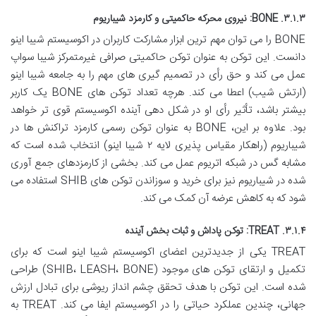
۳.۱.۳. BONE: نیروی محرکه حاکمیتی و کارمزد شیباریوم
BONE را می توان مهم ترین ابزار مشارکت کاربران در اکوسیستم شیبا اینو
دانست. این توکن به عنوان توکن حاکمیتی صرافی غیرمتمرکز شیبا سواپ
عمل می کند و حق رأی در تصمیم گیری های مهم را به جامعه شیبا اینو
(ارتش شیب) اعطا می کند. هرچه تعداد توکن های BONE یک کاربر
بیشتر باشد، تأثیر رأی او در شکل دهی آینده اکوسیستم قوی تر خواهد
بود. علاوه بر این، BONE به عنوان توکن رسمی کارمزد تراکنش ها در
شیباریوم (راهکار مقیاس پذیری لایه ۲ شیبا اینو) انتخاب شده است که
مشابه گس در شبکه اتریوم عمل می کند. بخشی از کارمزدهای جمع آوری
شده در شیباریوم نیز برای خرید و سوزاندن توکن های SHIB استفاده می
شود که به کاهش عرضه آن کمک می کند.
۳.۱.۴. TREAT: توکن پاداش و ثبات بخش آینده
TREAT یکی از جدیدترین اعضای اکوسیستم شیبا اینو است که برای
تکمیل و ارتقای توکن های موجود (SHIB، LEASH، BONE) طراحی
شده است. این توکن با هدف تحقق چشم انداز ریوشی برای تبادل ارزش
جهانی، چندین عملکرد حیاتی را در اکوسیستم ایفا می کند. TREAT به