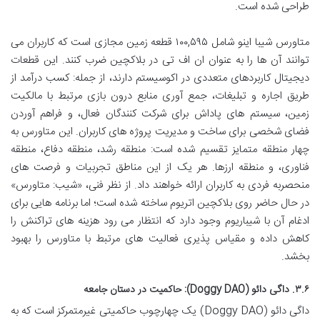
طراحی شده است.
متاورس شیبا اینو شامل ۱۰۰,۵۹۵ قطعه زمین مجازی است که کاربران می
توانند آن ها را به عنوان ان اف تی در بلاکچین ضرب کنند. این قطعات
دیجیتال کاربردهای متعددی در اکوسیستم دارند، از جمله: کسب درآمد از
طریق اجاره و تبلیغات، جمع آوری منابع درون بازی مرتبط با مالکیت
زمین، سیستم های پاداش برای شرکت کنندگان فعال، و فراهم آوردن
فضای شخصی برای ساخت و مدیریت پروژه های کاربران. این متاورس به
چهار منطقه متمایز تقسیم شده است: منطقه رشد، منطقه دفاع، منطقه
فناوری، و منطقه ارزها. هر یک از این مناطق تجربیات و فرصت های
منحصربه فردی به کاربران ارائه خواهند داد. از نظر فنی، «شیب: متاورس»
در حال حاضر روی بلاکچین اتریوم ساخته شده است؛ اما برنامه هایی برای
ادغام آن با شیباریوم وجود دارد که انتظار می رود هزینه های تراکنش را
کاهش داده و مقیاس پذیری فعالیت های مرتبط با متاورس را بهبود
بخشد.
۳.۶. داگی دائو (Doggy DAO): حاکمیت در دستان جامعه
داگی دائو (Doggy DAO) یک چهارچوب حاکمیتی غیرمتمرکز است که به