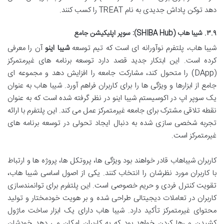
دهد توکن پاداش جدیدی به نام TREAT را کسب کنند.
۳.۹. شیبا هاب (SHIBA Hub): سوپر اپلیکیشن جامع
شیبا هاب، پلتفرم نوآورانه ای است که تیم توسعه
شیبا اینو
آن را معرفی
کرده است. این ابتکار جدید قصد دارد توسعه برنامه های غیرمتمرکز
(DApp) را متحول کند، مشارکت جامعه را افزایش دهد و مجموعه ای
جامع از ابزارها و ویژگی ها را برای کاربران فراهم آورد. شیبا هاب به عنوان
یک سوپر اپ در اکوسیستم شیبا اینو در نظر گرفته شده است که به عنوان
نقطه تلاقی مشترک برای جامعه غیرمتمرکز عمل می کند. این پلتفرم با ارائه
تجربه شخصی سازی شده به دنبال ایجاد تحولی در توسعه برنامه های
غیرمتمرکز است.
کاربران شیباهاب قادر خواهند بود ویژگی ها، پروتکل ها، پروژه ها و ارتباط
با کاربران مورد نظرشان را انتخاب کنند. یکی از اصول اساسی شیبا هاب،
تقویت کنترل فردی و حریم خصوصی است. این پلتفرم برای توانمندسازی
کاربران در تعاملات دیجیتالی طراحی شده و بر هویت خودمختار و تولید
محتوای غیرمتمرکز تأکید دارد. شیبا هاب دارای یک ابزار ساخت ماژول
کشیدن و رها کردن خواهد بود که به کاربران امکان می دهد خودشان