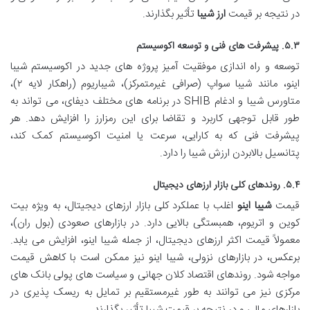
در نتیجه بر قیمت
ارز شیبا
تأثیر بگذارند.
۵.۳. پیشرفت های فنی و توسعه اکوسیستم
توسعه و راه اندازی موفقیت آمیز پروژه های جدید در اکوسیستم شیبا
اینو، مانند شیبا سواپ (صرافی غیرمتمرکز)، شیباریوم (راهکار لایه ۲)،
متاورس شیبا و ادغام SHIB در برنامه های مختلف دیفای، می تواند به
طور قابل توجهی کاربرد و تقاضا برای این رمزارز را افزایش دهد. هر
پیشرفت فنی که به کارایی، سرعت یا امنیت اکوسیستم کمک کند،
پتانسیل بالابردن ارزش شیبا را دارد.
۵.۴. روندهای کلی بازار ارزهای دیجیتال
قیمت
شیبا اینو
اغلب با عملکرد کلی بازار ارزهای دیجیتال، به ویژه بیت
کوین و اتریوم، همبستگی بالایی دارد. در بازارهای صعودی (بول ران)،
معمولاً قیمت اکثر ارزهای دیجیتال، از جمله شیبا اینو، افزایش می یابد.
برعکس، در بازارهای نزولی، شیبا اینو نیز ممکن است با کاهش قیمت
مواجه شود. روندهای اقتصاد کلان جهانی و سیاست های پولی بانک های
مرکزی نیز می توانند به طور غیرمستقیم بر تمایل به ریسک پذیری در
بازارهای مالی و در نتیجه بر قیمت شیبا تأثیر بگذارند.