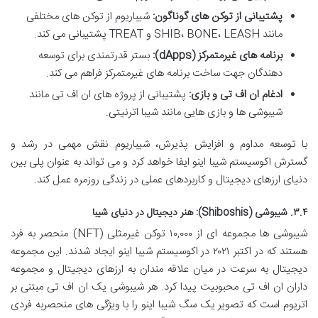
پشتیبانی از توکن های گوناگون:
شیباریوم از توکن های مختلفی
مانند SHIB، BONE، LEASH و TREAT پشتیبانی می کند.
برنامه های غیرمتمرکز (dApps):
بستر قدرتمندی برای توسعه
دهندگان جهت ساخت برنامه های غیرمتمرکز فراهم می کند.
ادغام ان اف تی و بازی:
پشتیبانی از پروژه های ان اف تی مانند
شیبوشی ها و بازی هایی مانند شیبا اترنیتی.
با توسعه مداوم و افزایش پذیرش، شیباریوم نقش مهمی در رشد و
گسترش اکوسیستم شیبا اینو ایفا خواهد کرد و می تواند به عنوان پلی بین
دنیای ارزهای دیجیتال و کاربردهای عملی در زندگی روزمره عمل کند.
۳.۴. شیبوشی (Shiboshis): هنر دیجیتال در دنیای شیبا
شیبوشی ها مجموعه ای از ۱۰,۰۰۰ توکن غیرمثلی (NFT) منحصر به فرد
هستند که در اکتبر ۲۰۲۱ در اکوسیستم شیبا اینو ایجاد شدند. این مجموعه
دیجیتال به سرعت در میان علاقه مندان به ارزهای دیجیتال و مجموعه
داران ان اف تی محبوبیت پیدا کرد. هر شیبوشی یک ان اف تی مبتنی بر
اتریوم است که تصویر یک سگ شیبا اینو را با ویژگی های منحصربه فردی