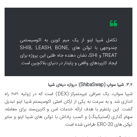
تکامل شیبا اینو از یک میم کوین به اکوسیستمی
چندوجهی با توکن های SHIB, LEASH, BONE,
TREAT و SHI، نشان دهنده جاه طلبی این پروژه برای
ایجاد کاربردهای واقعی و پایدار در دنیای بلاکچین است.
۳.۲. شیبا سواپ (ShibaSwap): دروازه دیفای شیبا
شیبا سواپ، یک صرافی غیرمتمرکز (DEX) است که در ژوئیه ۲۰۲۱ راه
اندازی شد و به سرعت به یکی از ارکان اصلی اکوسیستم شیبا اینو تبدیل
گشت. این پلتفرم با هدف ارائه خدمات امن و کاربرپسند برای معامله،
سهام گذاری (استیکینگ) و کسب پاداش با توکن های شیبا اینو و سایر
توکن های ERC-20 طراحی شده است.