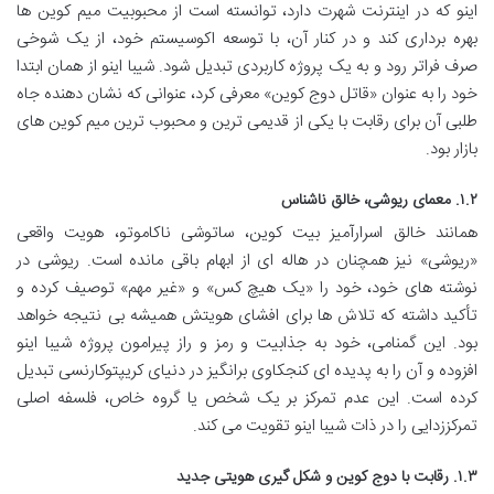
اینو که در اینترنت شهرت دارد، توانسته است از محبوبیت میم کوین ها
بهره برداری کند و در کنار آن، با توسعه اکوسیستم خود، از یک شوخی
صرف فراتر رود و به یک پروژه کاربردی تبدیل شود. شیبا اینو از همان ابتدا
خود را به عنوان «قاتل دوج کوین» معرفی کرد، عنوانی که نشان دهنده جاه
طلبی آن برای رقابت با یکی از قدیمی ترین و محبوب ترین میم کوین های
بازار بود.
۱.۲. معمای ریوشی، خالق ناشناس
همانند خالق اسرارآمیز بیت کوین، ساتوشی ناکاموتو، هویت واقعی
«ریوشی» نیز همچنان در هاله ای از ابهام باقی مانده است. ریوشی در
نوشته های خود، خود را «یک هیچ کس» و «غیر مهم» توصیف کرده و
تأکید داشته که تلاش ها برای افشای هویتش همیشه بی نتیجه خواهد
بود. این گمنامی، خود به جذابیت و رمز و راز پیرامون پروژه شیبا اینو
افزوده و آن را به پدیده ای کنجکاوی برانگیز در دنیای کریپتوکارنسی تبدیل
کرده است. این عدم تمرکز بر یک شخص یا گروه خاص، فلسفه اصلی
تمرکززدایی را در ذات شیبا اینو تقویت می کند.
۱.۳. رقابت با دوج کوین و شکل گیری هویتی جدید