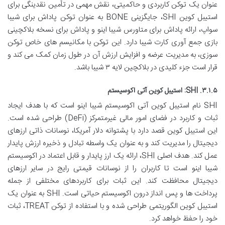
عنوان یک توکن کاربردی و حاکمیتی، نقش مهمی در تأمین نقدینگی برای
استیبل کوین SHI، جایگزینی BONE به عنوان توکن پاداش برای شیبا
سواپ، ارائه پاداش برای متاورس شیبا اینو و پاداش برای نسخه بلاکچینی
بازی جمع آوری کارت شیبا دارد. این توکن با مکانیسم های خاص توکن
سوزی، به مدیریت عرضه و افزایش ارزش آن در طول زمان کمک می کند و
قرار است جزء کلیدی در بلاکچین لایه ۳ شیبا باشد.
۳.۱.۵. SHI: استیبل کوین آتی اکوسیستم
SHI نام استیبل کوین آتی اکوسیستم شیبا اینو است که با هدف ایجاد
ثبات و کاربرد در فضای امور مالی غیرمتمرکز (DeFi) طراحی شده است.
این استیبل کوین قصد دارد با پشتوانه دلار آمریکا، نوسانات ذاتی ارزهای
دیجیتال را مدیریت کند و به عنوان یک واسطه تبادل و ذخیره ارزش پایدار
عمل کند. هدف اصلی SHI، ارائه یک ارز پایدار و قابل اعتماد در اکوسیستم
شیبا اینو است تا کاربران را از نوسانات قیمتی رایج در سایر ارزهای
دیجیتال محافظت کند. این ثبات برای کاربردهای مختلفی از جمله
پرداخت ها و پس انداز درون اکوسیستم حیاتی است. SHI به عنوان یک
استیبل کوین الگوریتمی طراحی شده و با استفاده از توکن TREAT، ثبات
خود را حفظ خواهد کرد.