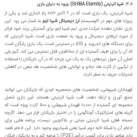
۳.۸. شیبا اترنیتی (SHIBA Eternity): ورود به دنیای بازی
شیبا اترنیتی، یک بازی است که در ۶ اکتبر ۲۰۲۲ راه اندازی شد و یکی از
پروژه های مهم در اکوسیستم
ارز دیجیتال شیبا اینو
به شمار می رود. این
بازی نشان دهنده حرکت جدی تیم شیبا اینو برای گسترش برند خود فراتر
از حوزه ارزهای دیجیتال و ورود به صنعت بازی است. شیبا اترنیتی که
برای دستگاه های اندروید و iOS در دسترس است، یک بازی رایگان است
که آن را برای طیف گسترده ای از مخاطبان قابل دسترس می کند. گیم پلی
اصلی آن حول نبردهای یک به یک می چرخد که در آن بازیکنان با استفاده
از ترکیبی از کارت ها، جادو و توانایی های شخصیت ها، سعی در کاهش
امتیازات حریف به صفر دارند.
قهرمانان شیبوشی، شخصیت های منحصربه فردی که بازیکنان می توانند
جمع آوری و ارتقا دهند، قلب شیبا اترنیتی هستند. این بازی شامل
مجموعه ای گسترده از ۱۰,۰۰۰ قهرمان شیبوشی و ۵۰۰ کارت ویژه است که
گزینه های استراتژیک گوناگونی را در اختیار بازیکنان قرار می دهد. اگرچه
نسخه فعلی شیبا اترنیتی مبتنی بر بلاکچین نیست، برنامه هایی برای
ادغام آن با شبکه لایه دوم شیبا یعنی شیباریوم وجود دارد. این ادغام قصد
دارد عناصر بازی برای کسب درآمد (P2E) را عرضه کند و به بازیکنان امکان