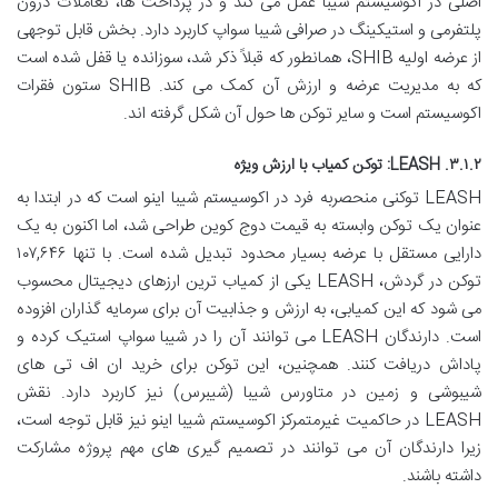
اصلی در اکوسیستم شیبا عمل می کند و در پرداخت ها، تعاملات درون
پلتفرمی و استیکینگ در صرافی شیبا سواپ کاربرد دارد. بخش قابل توجهی
از عرضه اولیه SHIB، همانطور که قبلاً ذکر شد، سوزانده یا قفل شده است
که به مدیریت عرضه و ارزش آن کمک می کند. SHIB ستون فقرات
اکوسیستم است و سایر توکن ها حول آن شکل گرفته اند.
۳.۱.۲. LEASH: توکن کمیاب با ارزش ویژه
LEASH توکنی منحصربه فرد در اکوسیستم شیبا اینو است که در ابتدا به
عنوان یک توکن وابسته به قیمت دوج کوین طراحی شد، اما اکنون به یک
دارایی مستقل با عرضه بسیار محدود تبدیل شده است. با تنها ۱۰۷,۶۴۶
توکن در گردش، LEASH یکی از کمیاب ترین ارزهای دیجیتال محسوب
می شود که این کمیابی، به ارزش و جذابیت آن برای سرمایه گذاران افزوده
است. دارندگان LEASH می توانند آن را در شیبا سواپ استیک کرده و
پاداش دریافت کنند. همچنین، این توکن برای خرید ان اف تی های
شیبوشی و زمین در متاورس شیبا (شیبرس) نیز کاربرد دارد. نقش
LEASH در حاکمیت غیرمتمرکز اکوسیستم شیبا اینو نیز قابل توجه است،
زیرا دارندگان آن می توانند در تصمیم گیری های مهم پروژه مشارکت
داشته باشند.