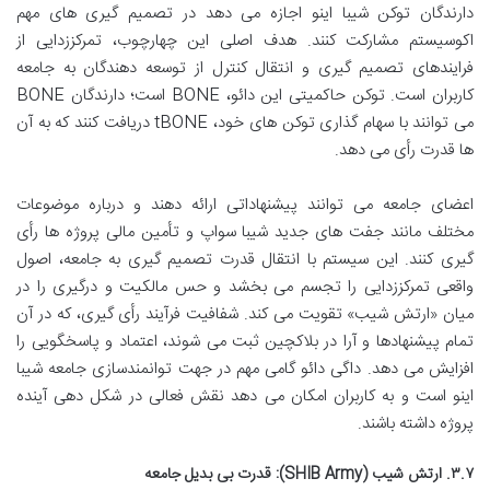
دارندگان توکن شیبا اینو اجازه می دهد در تصمیم گیری های مهم
اکوسیستم مشارکت کنند. هدف اصلی این چهارچوب، تمرکززدایی از
فرایندهای تصمیم گیری و انتقال کنترل از توسعه دهندگان به جامعه
کاربران است. توکن حاکمیتی این دائو، BONE است؛ دارندگان BONE
می توانند با سهام گذاری توکن های خود، tBONE دریافت کنند که به آن
ها قدرت رأی می دهد.
اعضای جامعه می توانند پیشنهاداتی ارائه دهند و درباره موضوعات
مختلف مانند جفت های جدید شیبا سواپ و تأمین مالی پروژه ها رأی
گیری کنند. این سیستم با انتقال قدرت تصمیم گیری به جامعه، اصول
واقعی تمرکززدایی را تجسم می بخشد و حس مالکیت و درگیری را در
میان «ارتش شیب» تقویت می کند. شفافیت فرآیند رأی گیری، که در آن
تمام پیشنهادها و آرا در بلاکچین ثبت می شوند، اعتماد و پاسخگویی را
افزایش می دهد. داگی دائو گامی مهم در جهت توانمندسازی جامعه شیبا
اینو است و به کاربران امکان می دهد نقش فعالی در شکل دهی آینده
پروژه داشته باشند.
۳.۷. ارتش شیب (SHIB Army): قدرت بی بدیل جامعه