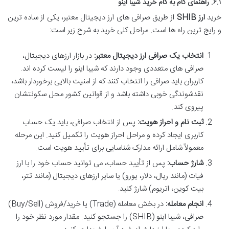
۶.۱. راهنمای گام به گام خرید شیبا اینو
خرید
ارز SHIB
از طریق صرافی های ارز دیجیتال معتبر، یکی از ساده ترین
و رایج ترین راه ها است. مراحل کلی خرید به شرح زیر است:
انتخاب یک صرافی ارز دیجیتال معتبر:
در بازار ارزهای دیجیتال،
صرافی های متعددی وجود دارند که شیبا اینو را لیست کرده اند.
کاربران باید صرافی را انتخاب کنند که از امنیت بالایی برخوردار باشد،
نقدشوندگی خوبی داشته باشد و از قوانین کشور محل سکونتشان
پیروی کند.
ثبت نام و احراز هویت:
پس از انتخاب صرافی، باید یک حساب
کاربری ایجاد کرده و مراحل احراز هویت را تکمیل کنید. این مرحله
معمولاً شامل ارائه مدارک شناسایی برای تأیید هویت است.
شارژ حساب:
پس از تأیید حساب، می توانید حساب خود را با ارز
فیات (مانند ریال، دلار، یورو) یا سایر ارزهای دیجیتال (مانند تتر،
بیت کوین، اتریوم) شارژ کنید.
انجام معامله:
در بخش معامله (Trade) یا خرید/فروش (Buy/Sell)
صرافی، شیبا اینو (SHIB) را جستجو کنید. مقدار مورد نظر خود را