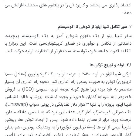
اعتماد پذیری می بخشد و کاربرد آن را در پلتفرم های مختلف افزایش می
دهد.
۲. سیر تکامل شیبا اینو: از شوخی تا اکوسیستم
سفر شیبا اینو از یک مفهوم شوخی آمیز به یک اکوسیستم پیچیده،
داستانی از تکامل و نوآوری در فضای کریپتوکارنسی است. این رمزارز با
اتکا به قدرت جامعه خود، توانسته است فراتر از انتظارات اولیه حرکت کند.
۲.۱. تولد و توزیع توکن ها
توکن
شیبا اینو
در اوت ۲۰۲۰ با عرضه اولیه یک کوادریلیون (معادل ۱,۰۰۰
تریلیون) توکن به صورت رسمی راه اندازی شد. نحوه راه اندازی آن بسیار
منحصر به فرد بود؛ زیرا هیچ گونه عرضه اولیه عمومی (ICO) یا فروش
خصوصی به سرمایه گذاران خطرپذیر وجود نداشت. ریوشی، خالق ناشناس
شیبا اینو، پروژه را با تنها ۳ هزار دلار نقدینگی در یونی سواپ (Uniswap)،
یک صرافی غیرمتمرکز، آغاز کرد. هدف این بود که به تمامی علاقه مندان،
فرصت ورود برابر از همان ابتدا داده شود. پس از ایجاد توکن ها، ریوشی
تقریباً نیمی از آن ها (۵۰۰ تریلیون توکن) را به ویتالیک بوترین، هم بنیان
گذار اتریوم، فرستاد و ۵۰۰ تریلیون توکن باقیمانده نیز برای تأمین