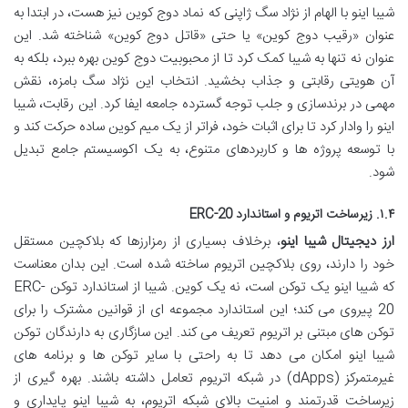
شیبا اینو با الهام از نژاد سگ ژاپنی که نماد دوج کوین نیز هست، در ابتدا به
عنوان «رقیب دوج کوین» یا حتی «قاتل دوج کوین» شناخته شد. این
عنوان نه تنها به شیبا کمک کرد تا از محبوبیت دوج کوین بهره ببرد، بلکه به
آن هویتی رقابتی و جذاب بخشید. انتخاب این نژاد سگ بامزه، نقش
مهمی در برندسازی و جلب توجه گسترده جامعه ایفا کرد. این رقابت، شیبا
اینو را وادار کرد تا برای اثبات خود، فراتر از یک میم کوین ساده حرکت کند و
با توسعه پروژه ها و کاربردهای متنوع، به یک اکوسیستم جامع تبدیل
شود.
۱.۴. زیرساخت اتریوم و استاندارد ERC-20
ارز دیجیتال شیبا اینو
، برخلاف بسیاری از رمزارزها که بلاکچین مستقل
خود را دارند، روی بلاکچین اتریوم ساخته شده است. این بدان معناست
که شیبا اینو یک توکن است، نه یک کوین. شیبا از استاندارد توکن ERC-
20 پیروی می کند؛ این استاندارد مجموعه ای از قوانین مشترک را برای
توکن های مبتنی بر اتریوم تعریف می کند. این سازگاری به دارندگان توکن
شیبا اینو امکان می دهد تا به راحتی با سایر توکن ها و برنامه های
غیرمتمرکز (dApps) در شبکه اتریوم تعامل داشته باشند. بهره گیری از
زیرساخت قدرتمند و امنیت بالای شبکه اتریوم، به شیبا اینو پایداری و