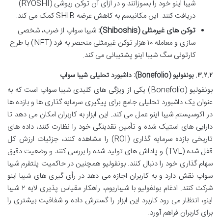
شیبا اینو خود را بسوزانند و در ازای آن توکن ریوشی (RYOSHI)
دریافت کنند. این مکانیسم به کاهش عرضه SHIB کمک می کند.
توکن های غیرمثلی (Shiboshis):
شیبا سواپ از ضرب، شخصی
سازی و معامله ۱۰ هزار توکن غیرمثلی منحصر به فرد (NFT) با طرح
کارتونی سگ شیبا اینو پشتیبانی می کند.
۳.۲.۲. بونفولیو (Bonefolio): داشبورد تحلیلی شیبا سواپ
بونفولیو (Bonefolio) یکی از ویژگی های کلیدی شیبا سواپ است که به
عنوان یک داشبورد تحلیلی جامع برای پیگیری سرمایه گذاری ها و بازده ها
در اکوسیستم شیبا اینو عمل می کند. این ابزار به کاربران امکان می دهد تا
دارایی های استیک شده و تأمین نقدینگی خود را نظارت کنند، داده های
تاریخی بازده سرمایه گذاری (ROI) را مشاهده کنند، جزئیات ارزش کل
قفل شده (TVL) و پاداش های تولید شده را بررسی کنند و وضعیت دقیق
سهام گذاری خود را دنبال کنند. بونفولیو همچنین در حاکمیت پلتفرم شیبا
سواپ نقش دارد و به کاربران اجازه می دهد در رأی گیری های شیبا اینو
شرکت کنند. ادغام بونفولیو با شیباریوم، راهکار مقیاس پذیری لایه ۲ شیبا
اینو، انتظار می رود کاربرد این ابزار را گسترش داده و شفافیت بیشتری را
برای کاربران فراهم آورد.