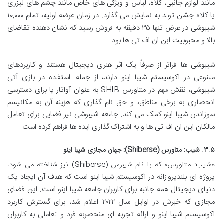
مانند لوازم جانبی، کلاه، لباس و ویژگی های خاص مانند چشم های لیزری
یا کلاه جشن تولد به نمایش می گذارد. در زمان عرضه اولیه، تمام ۱۰,۰۰۰
شیبوشی در عرض تنها ۳۵ دقیقه به فروش رسید که نشان دهنده تقاضای
بالا و محبوبیت این ان اف تی ها بود.
شیبوشی ها فراتر از صرفاً یک اثر هنری دیجیتال هستند و کاربردهای
متنوعی در اکوسیستم شیبا اینو دارند، از جمله: استفاده در بازی آتی
شیبوشی، نقش مهم در متاورس SHIB به عنوان آواتار یا برای دسترسی
انحصاری به برخی مناطق، و حق نام گذاری که هزینه آن به مکانیسم
سوزاندن شیبا اینو کمک می کند. جامعه شیبوشی نیز فضایی برای تعامل
مالکان این ان اف تی ها و به اشتراک گذاری ایده ها فراهم کرده است.
۳.۵. شیب: متاورس (Shiberse): جهان مجازی شیبا اینو
«شیب: متاورس» که با نام شیبرس (Shiberse) نیز شناخته می شود،
پروژه ای بلندپروازانه در اکوسیستم شیبا اینو است که هدف آن ایجاد یک
دنیای دیجیتال همه جانبه برای کاربران جامعه شیبا اینو است. این فضای
مجازی که خبرش در اوایل سال ۲۰۲۲ اعلام شد، برای گسترش کاربرد
اکوسیستم شیبا اینو و ارائه تجربه ای منحصربه فرد و تعاملی به کاربران