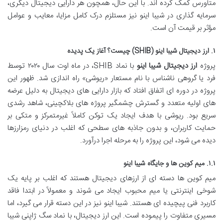
متاورس کمک کرده اند. با این حال، همچون هر دارایی دیجیتال دیگری،
سرمایه گذاری در شیبا اینو نیز مستلزم درک کامل مزایا، معایب و عوامل
مؤثر بر قیمت آن است.
۱. ارز دیجیتال شیبا اینو (SHIB) چیست؟ آغاز یک پدیده
پروژه
ارز دیجیتال شیبا اینو
با نماد SHIB، در ماه اوت سال ۲۰۲۰ توسط
فرد یا گروهی ناشناس با نام مستعار «ریوشی» راه اندازی شد. ظهور این
پروژه در دوره ای اتفاق افتاد که بازار دارایی های دیجیتال به دلیل عرضه
های اولیه متعدد و گسترش چشمگیر پروژه های بلاکچینی، شاهد رشدی
سریع بود. ریوشی با هدف ایجاد یک توکن کاملاً غیرمتمرکز و متکی بر
حمایت کاربران، و بدون جاذبه های سطحی که اغلب در دنیای رمزارزها
دیده می شود، این پروژه را به مرحله اجرا درآورد.
۱.۱. میم کوین ها و جایگاه شیبا اینو
میم کوین ها دسته ای از ارزهای دیجیتال هستند که اغلب بر پایه یک
شوخی اینترنتی یا میم محبوب ایجاد می شوند و معمولاً در ابتدا فاقد
کاربرد فنی پیچیده ای هستند. شیبا اینو نیز در این دسته قرار می گیرد، اما
مسیری متفاوت را پیموده است. این ارز دیجیتال، با نماد سگ ژاپنی شیبا