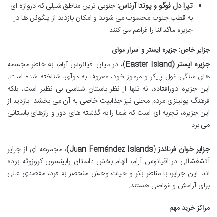
تیرا دل فوگو و پونتا آرناس:
جنوبی ترین مناطق شیلی که دروازه ای
به قطب جنوب محسوب می شوند و امکان بازدید از پنگوئن ها در
جزیره ماگدالنا را فراهم می کنند.
جزایر خاص: جزیره ایستر و اسرار موآی
جزیره ایستر (Easter Island)
، در میان اقیانوس آرام، به خاطر مجسمه
های سنگی غول پیکر و مرموز خود، معروف به موآی، شناخته شده است.
این جزیره دورافتاده، نه تنها از نظر باستان شناسی بی نظیر است، بلکه
فرهنگ پولینزی مردم محلی نیز جذابیت خاصی به آن می بخشد. بازدید از
این جزیره، تجربه ای است که شما را به گذشته های دور و رازهای باستانی
می برد.
جزایر خوان فرناندز (Juan Fernández Islands)
، مجموعه ای از جزایر
آتشفشانی در اقیانوس آرام، الهام بخش داستان رابینسون کروزوئه بوده
اند. این جزایر، با مناظر بکر و حیات وحش منحصر به فرد، مقصدی عالی
برای آرامش و غواصی هستند.
مراکز خرید مهم