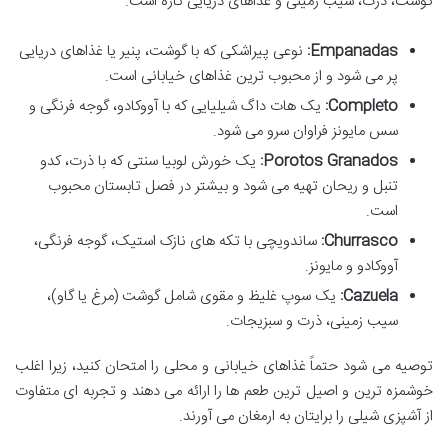
گوشت، ذرت، سیب زمینی و غذاهای دریایی تازه است.
Empanadas:
نوعی پیراشکی که با گوشت، پنیر یا غذاهای دریایی
پر می شود و از محبوب ترین غذاهای خیابانی است.
Completo:
یک هات داگ شیلیایی که با آووکادو، گوجه فرنگی و
سس مایونز فراوان سرو می شود.
Porotos Granados:
یک خورش لوبیا سنتی که با ذرت، کدو
تنبل و ریحان تهیه می شود و بیشتر در فصل تابستان محبوب
است.
Churrasco:
ساندویچی با تکه های نازک استیک، گوجه فرنگی،
آووکادو و مایونز.
Cazuela:
یک سوپ غلیظ و مقوی شامل گوشت (مرغ یا گاو)،
سیب زمینی، ذرت و سبزیجات.
توصیه می شود حتماً غذاهای خیابانی و محلی را امتحان کنید، زیرا اغلب
خوشمزه ترین و اصیل ترین طعم ها را ارائه می دهند و تجربه ای متفاوت
از آشپزی شیلی را برایتان به ارمغان می آورند.