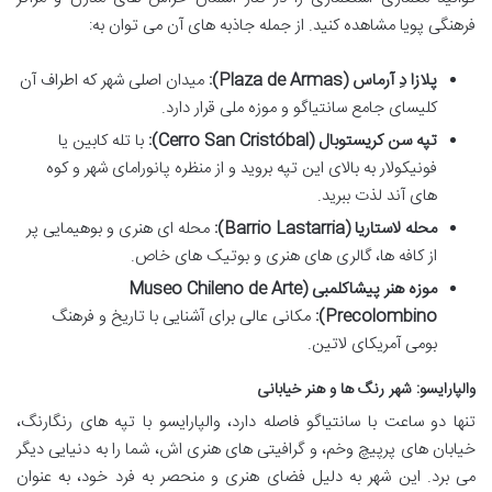
فرهنگی پویا مشاهده کنید. از جمله جاذبه های آن می توان به:
پلازا دِ آرماس (Plaza de Armas):
میدان اصلی شهر که اطراف آن
کلیسای جامع سانتیاگو و موزه ملی قرار دارد.
تپه سن کریستوبال (Cerro San Cristóbal):
با تله کابین یا
فونیکولار به بالای این تپه بروید و از منظره پانورامای شهر و کوه
های آند لذت ببرید.
محله لاستاریا (Barrio Lastarria):
محله ای هنری و بوهیمایی پر
از کافه ها، گالری های هنری و بوتیک های خاص.
موزه هنر پیشاکلمبی (Museo Chileno de Arte
Precolombino):
مکانی عالی برای آشنایی با تاریخ و فرهنگ
بومی آمریکای لاتین.
والپارایسو: شهر رنگ ها و هنر خیابانی
تنها دو ساعت با سانتیاگو فاصله دارد، والپارایسو با تپه های رنگارنگ،
خیابان های پرپیچ وخم، و گرافیتی های هنری اش، شما را به دنیایی دیگر
می برد. این شهر به دلیل فضای هنری و منحصر به فرد خود، به عنوان