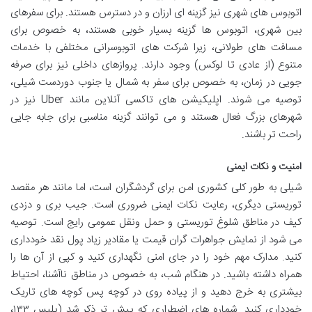
اتوبوس های شهری نیز گزینه ای ارزان و در دسترس هستند. برای سفرهای
بین شهری، اتوبوس ها گزینه بسیار خوبی هستند، به خصوص برای
مسافت های طولانی، زیرا شرکت های اتوبوسرانی مختلفی با خدمات
متنوع (از عادی تا لوکس) وجود دارند. پروازهای داخلی نیز برای صرفه
جویی در زمان، به خصوص برای سفر به شمال یا جنوب دوردست شیلی،
توصیه می شوند. اپلیکیشن های تاکسی آنلاین مانند Uber نیز در
شهرهای بزرگ فعال هستند و می توانند گزینه مناسبی برای جابه جایی
راحت تر باشند.
امنیت و نکات ایمنی
شیلی به طور کلی کشوری امن برای گردشگران است، اما مانند هر مقصد
توریستی دیگری، رعایت نکات ایمنی ضروری است. جیب بری و دزدی
کیف در مناطق شلوغ توریستی و حمل ونقل عمومی رایج است. توصیه
می شود از نمایش جواهرات گران قیمت یا مقادیر زیاد پول نقد خودداری
کنید. مدارک مهم خود را در جای امنی نگهداری کنید و کپی از آن ها را
همراه داشته باشید. در هنگام شب، به خصوص در مناطق ناآشنا، احتیاط
بیشتری به خرج دهید و از پیاده روی در کوچه پس کوچه های تاریک
خودداری کنید. شماره های اضطراری که پیش تر ذکر شد (پلیس ۱۳۳،