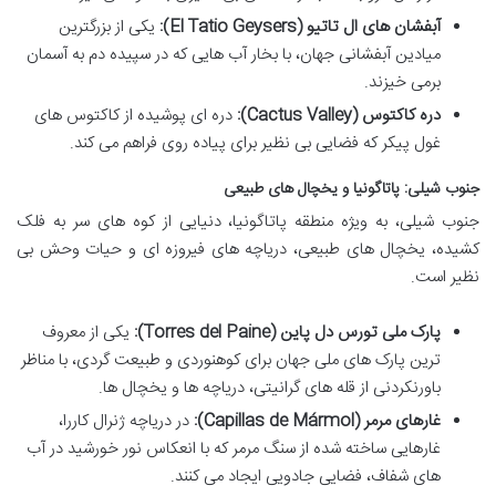
آبفشان های ال تاتیو (El Tatio Geysers):
یکی از بزرگترین
میادین آبفشانی جهان، با بخار آب هایی که در سپیده دم به آسمان
برمی خیزند.
دره کاکتوس (Cactus Valley):
دره ای پوشیده از کاکتوس های
غول پیکر که فضایی بی نظیر برای پیاده روی فراهم می کند.
جنوب شیلی: پاتاگونیا و یخچال های طبیعی
جنوب شیلی، به ویژه منطقه پاتاگونیا، دنیایی از کوه های سر به فلک
کشیده، یخچال های طبیعی، دریاچه های فیروزه ای و حیات وحش بی
نظیر است.
پارک ملی تورس دل پاین (Torres del Paine):
یکی از معروف
ترین پارک های ملی جهان برای کوهنوردی و طبیعت گردی، با مناظر
باورنکردنی از قله های گرانیتی، دریاچه ها و یخچال ها.
غارهای مرمر (Capillas de Mármol):
در دریاچه ژنرال کاررا،
غارهایی ساخته شده از سنگ مرمر که با انعکاس نور خورشید در آب
های شفاف، فضایی جادویی ایجاد می کنند.