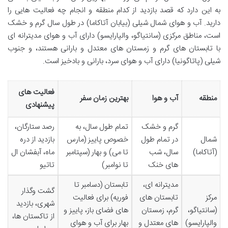
به این دارد که قصد بازدید از کدام منطقه و انجام چه فعالیت هایی را
دارید. آب و هوای شمال شیلی (بیابان آتاکاما) در طول سال گرم و خشک
است، مناطق مرکزی (سانتیاگو، والپارایسو) دارای آب و هوای مدیترانه ای
با تابستان های گرم و زمستان های معتدل و بارانی هستند، و جنوب
شیلی (پاتاگونیا) دارای آب و هوای سرد، بارانی و بادخیز است.
فعالیت های
منطقه
آب و هوا
بهترین زمان سفر
پیشنهادی
گرم و خشک
تمام طول سال، به
رصد ستارگان،
شمال
در تمام طول
خصوص پاییز (مارس
بازدید از دره
(آتاکاما)
سال، شب
تا می) و بهار (سپتامبر
ماه، آبفشان ال
های خنک
تا نوامبر)
تاتیو
مدیترانه ای،
تابستان (دسامبر تا
گشت وگذار
مرکز
تابستان های
فوریه) برای فعالیت
شهری، بازدید
(سانتیاگو،
گرم، زمستان
های فضای باز، پاییز و
از تاکستان ها،
والپارایسو)
های معتدل و
بهار برای آب و هوای