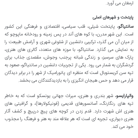
ارمغان می آورد.
پایتخت و شهرهای اصلی
سانتیاگو
، پایتخت شیلی، قلب سیاسی، اقتصادی و فرهنگی این کشور
است. این شهر مدرن، با کوه های آند در پس زمینه و رودخانه ماپوچو که
از میان آن می گذرد، ترکیبی دلنشین از شلوغی شهری و آرامش طبیعت را
به نمایش می گذارد. سانتیاگو، با موزه های متعدد، گالری های هنری،
پارک های سرسبز، و زندگی شبانه پرجنب وجوش، مقصدی جذاب برای
گردشگران به شمار می رود. یکی از تجربیات دلنشین در سانتیاگو، صعود به
تپه سن کریستوبال است که منظره ای پانورامیک از شهر را در برابر دیدگان
قرار می دهد و حس هیجان انگیزی را به بازدیدکنندگان می بخشد.
والپارایسو
، شهر بندری و هنری، میراث جهانی یونسکو است که به خاطر
تپه های رنگارنگ، آسانسورهای قدیمی (فونیکولارها)، و گرافیتی های
هنری اش شهرت دارد. قدم زدن در کوچه های پیچ درپیچ و کشف آثار
هنری دیواری، تجربه ای است که هر علاقه مند به هنر و فرهنگ را مجذوب
خود می کند.