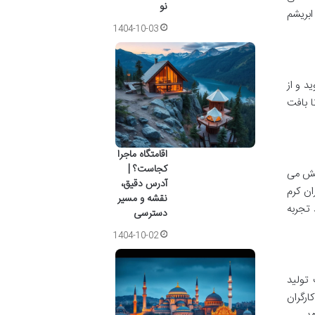
نو
ابریشم
1404-10-03
د و از
ا بافت
اقامتگاه ماجرا
کجاست؟ |
بخش می
آدرس دقیق،
ان کرم
نقشه و مسیر
تجربه
دسترسی
1404-10-02
 تولید
ارگران