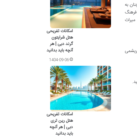
نان به
فرهنگ
میراث
امکانات تفریحی
هتل شرایتون
گرند دبی | هر
آنچه باید بدانید
بریشمی
1404-09-06
د.
امکانات تفریحی
هتل رین تری
دبی | هر آنچه
باید بدانید