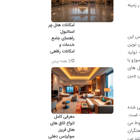
 زمینه
امکانات هتل چر
استانبول:
یس این
راهنمای جامع
ی نوین
خدمات و
امکانات رفاهی
 تولید
وژو با
3 هفته پیش
سل های
گی چین
می شده
افته است.
معرفی کامل
بوط می
انواع اتاق های
هتل فریزر
تگران
سوئیتس دهلی
نند می