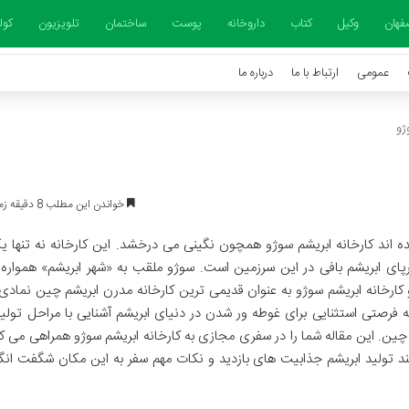
فهان
وکیل
کتاب
داروخانه
پوست
ساختمان
تلویزیون
کول
عمومی
ارتباط با ما
درباره ما
ژو
خواندن این مطلب 8 دقیقه زمان میبرد
اند کارخانه ابریشم سوژو همچون نگینی می درخشد. این کارخانه نه تنها ی
رپای ابریشم بافی در این سرزمین است. سوژو ملقب به «شهر ابریشم» هموار
ارخانه ابریشم سوژو به عنوان قدیمی ترین کارخانه مدرن ابریشم چین نمادی 
ه فرصتی استثنایی برای غوطه ور شدن در دنیای ابریشم آشنایی با مراحل تولید
. این مقاله شما را در سفری مجازی به کارخانه ابریشم سوژو همراهی می کند
ند تولید ابریشم جذابیت های بازدید و نکات مهم سفر به این مکان شگفت انگی