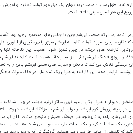
 کارخانه در طول سالیان متمادی به عنوان یک مرکز مهم تولید تحقیق و آموزش در
رویج این هنر اصیل چینی داشته است.
باز می گردد زمانی که صنعت ابریشم چین با چالش های متعددی روبرو بود. تأس
دکنندگان خارجی صورت گرفت. کارخانه ابریشم سوژو با بهره گیری از فناوری ها
ترین کارخانه های ابریشم در چین تبدیل شود. اهمیت این کارخانه تنها به
ظ و ترویج فرهنگ ابریشم بافی نیز بسیار حائز اهمیت است. کارخانه ابریشم س
 های فرهنگی تلاش می کند تا دانش و مهارت های سنتی ابریشم بافی را به ن
 ارزشمند افزایش دهد. این کارخانه به عنوان یک نماد ملی در حفظ میراث فرهن
ز از دیرباز به عنوان یکی از مهم ترین مراکز تولید ابریشم در چین شناخته 
 این شهر با داشتن سابقه ای بیش از 4700 سال در زمینه پرورش کرم ابریشم و تولید ابریشم به «زادگاه ابریشم» شهرت ی
دود نمی شود بلکه به تاریخچه غنی فرهنگ عمیق و هنرهای مرتبط با آن نیز مر
ثر هنری یک نماد فرهنگی و یک میراث ملی محسوب می شود. هنرمندان و صنع
کنند که تلفیقی از زیبایی ظرافت و هنر هستند. گردشگرانی که به سوژو سفر می ک