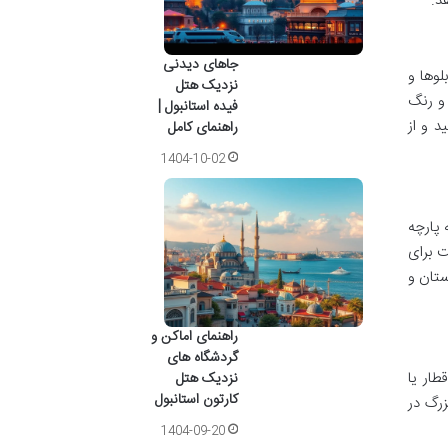
د.
جاهای دیدنی
لوها و
نزدیک هتل
 و رنگ
فیده استانبول |
د و از
راهنمای کامل
1404-10-02
 پارچه
ت برای
ستان و
راهنمای اماکن و
گردشگاه های
طار یا
نزدیک هتل
کارتون استانبول
زرگ در
1404-09-20