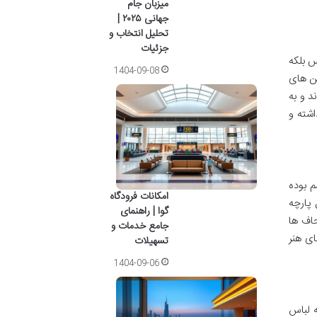
میزبان جام
جهانی ۲۰۲۵ |
تحلیل انتخاب و
جزئیات
س بلکه
1404-09-08
شن های
د و به
اشته و
یشم بوده
امکانات فرودگاه
 پارچه
گوا | راهنمای
حاف ها
جامع خدمات و
ای هنر
تسهیلات
1404-09-06
ه لباس