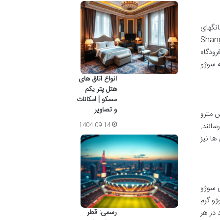
نگهای
مللی شانگهای پودنگ (Shanghai Pudong
Hangzhou Xiaosha) نزدیک ترین فرودگاه
ه سوژو
انواع اتاق های
هتل پتر یکم
مسکو | امکانات
و تصاویر
س مترو
سانند.
1404-09-14
ها نیز
ی سوژو
ژو گرم
 در هر
رسمی: قطر