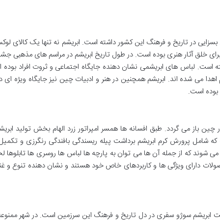
سزایی در تاریخ و فرهنگ این کشور داشته است. ابریشم نه تنها یک کالای لوک
برای خلق آثار هنری بوده است. در طول تاریخ ابریشم در مراسم های مذهبی ج
 است. لباس های ابریشمی نشان دهنده جایگاه اجتماعی و ثروت افراد بوده ان
 اهدا می شده اند. ابریشم همچنین در هنر و ادبیات چین نیز جایگاه ویژه ای د
 بوده است.
یشم به حدود 6000 سال پیش در چین باز می گردد. طبق افسانه ها همسر امپراتور زرد الهام بخش تولید ابر
 که شامل پرورش کرم ابریشم برداشت پیله ریسندگی بافندگی رنگرزی و تکمیل
 شوند که از جمله آن ها می توان به پارچه ها لباس ها روسری ها تابلوها ل
صولات دارای ویژگی ها و کاربردهای خاص خود هستند و نشان دهنده تنوع و غن
تخت ابریشم سوژو سفری در دل تاریخ و فرهنگ این سرزمین است. در شهر ممنوع