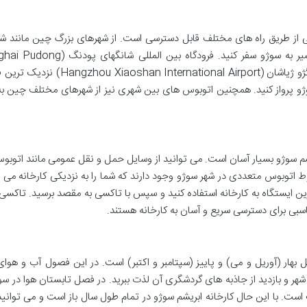
ی از طریق راه های مختلف قابل دسترسی است. از شهرهای بزرگ چین مانند شا
هانگژو و نانجینگ می توانید با قطارهای سریع السیر به سوژو سفر کنید. فرودگاه بین ال
International Airport) و فرودگاه بین المللی هانگژو ژیاشان (n International Airport
سوژو پرواز کنید. همچنین اتوبوس های بین شهری نیز از شهرهای مختلف چین ب
م سوژو بسیار آسان است. می توانید از وسایل حمل و نقل عمومی مانند اتوبو
ط اتوبوس متعددی در شهر سوژو وجود دارند که شما را به نزدیکی کارخانه می ر
ن ایستگاه به کارخانه استفاده کنید و سپس با تاکسی به مقصد برسید. تاکسی 
اسبی برای دسترسی سریع و آسان به کارخانه هستند.
صل بهار (آوریل و می) و پاییز (سپتامبر و اکتبر) است. در این فصول آب و هوا
شهر و بازدید از جاذبه های گردشگری آن لذت ببرید. در فصل تابستان هوا در سو
 با این حال کارخانه ابریشم سوژو در تمام طول سال باز است و می توانید