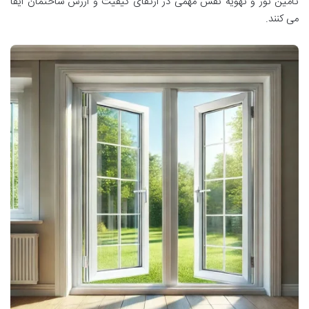
تامین
نور
و
تهویه
نقش
مهمی
در
ارتقای
کیفیت
و
ارزش
ساختمان
ایفا
می
کنند
.