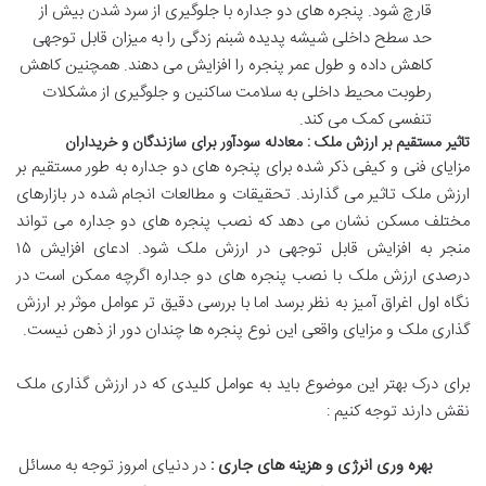
قارچ
شود
.
پنجره
های
دو
جداره
با
جلوگیری
از
سرد
شدن
بیش
از
حد
سطح
داخلی
شیشه
پدیده
شبنم
زدگی
را
به
میزان
قابل
توجهی
کاهش
داده
و
طول
عمر
پنجره
را
افزایش
می
دهند
.
همچنین
کاهش
رطوبت
محیط
داخلی
به
سلامت
ساکنین
و
جلوگیری
از
مشکلات
تنفسی
کمک
می
کند
.
تاثیر
مستقیم
بر
ارزش
ملک
:
معادله
سودآور
برای
سازندگان
و
خریداران
مزایای
فنی
و
کیفی
ذکر
شده
برای
پنجره
های
دو
جداره
به
طور
مستقیم
بر
ارزش
ملک
تاثیر
می
گذارند
.
تحقیقات
و
مطالعات
انجام
شده
در
بازارهای
مختلف
مسکن
نشان
می
دهد
که
نصب
پنجره
های
دو
جداره
می
تواند
منجر
به
افزایش
قابل
توجهی
در
ارزش
ملک
شود
.
ادعای
افزایش
۱۵
درصدی
ارزش
ملک
با
نصب
پنجره
های
دو
جداره
اگرچه
ممکن
است
در
نگاه
اول
اغراق
آمیز
به
نظر
برسد
اما
با
بررسی
دقیق
تر
عوامل
موثر
بر
ارزش
گذاری
ملک
و
مزایای
واقعی
این
نوع
پنجره
ها
چندان
دور
از
ذهن
نیست
.
برای
درک
بهتر
این
موضوع
باید
به
عوامل
کلیدی
که
در
ارزش
گذاری
ملک
نقش
دارند
توجه
کنیم
:
بهره
وری
انرژی
و
هزینه
های
جاری
:
در
دنیای
امروز
توجه
به
مسائل