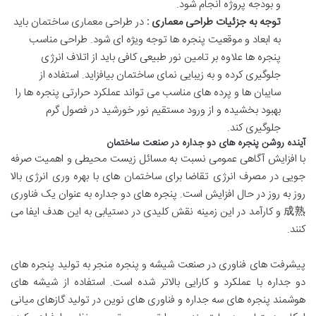
و
بودجه
پروژه
انجام
شود
.
توجه
به
جزئیات
طراحی
معماری
:
در
طراحی
معماری
ساختمان
باید
به
ابعاد
و
موقعیت
پنجره
ها
توجه
ویژه
ای
شود
.
طراحی
مناسب
پنجره
ها
علاوه
بر
تامین
نور
طبیعی
کافی
باید
از
اتلاف
انرژی
جلوگیری
کرده
و
به
زیبایی
نمای
ساختمان
بیافزاید
.
استفاده
از
سایبان
ها
و
پرده
های
مناسب
می
تواند
عملکرد
حرارتی
پنجره
ها
را
بهبود
بخشیده
و
از
ورود
مستقیم
نور
خورشید
در
فصول
گرم
جلوگیری
کند
.
آینده
روشن
پنجره
های
دو
جداره
در
صنعت
ساختمان
با
افزایش
آگاهی
عمومی
نسبت
به
مسائل
زیست
محیطی
و
اهمیت
صرفه
جویی
در
مصرف
انرژی
تقاضا
برای
ساختمان
های
با
بهره
وری
انرژی
بالا
روز
به
روز
در
حال
افزایش
است
.
پنجره
های
دو
جداره
به
عنوان
یک
فناوری
成熟
و
کارآمد
در
این
زمینه
نقش
کلیدی
در
دستیابی
به
این
هدف
ایفا
می
کنند
.
پیشرفت
های
فناوری
در
صنعت
شیشه
و
پنجره
منجر
به
تولید
پنجره
های
دو
جداره
با
عملکرد
و
کارایی
بالاتر
شده
است
.
استفاده
از
شیشه
های
هوشمند
پنجره
های
سه
جداره
و
فناوری
های
نوین
در
تولید
گازهای
میانی