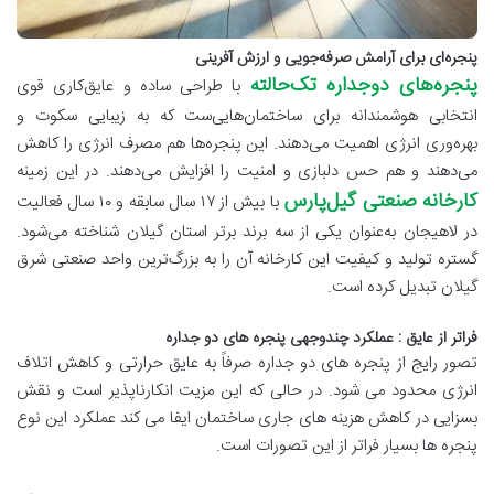
پنجره‌ای برای آرامش صرفه‌جویی و ارزش‌ آفرینی
پنجره‌های دوجداره تک‌حالته
با طراحی ساده و عایق‌کاری قوی
انتخابی هوشمندانه برای ساختمان‌هایی‌ست که به زیبایی سکوت و
بهره‌وری انرژی اهمیت می‌دهند. این پنجره‌ها هم مصرف انرژی را کاهش
می‌دهند و هم حس دلبازی و امنیت را افزایش می‌دهند. در این زمینه
کارخانه صنعتی گیل‌پارس
با بیش از ۱۷ سال سابقه و ۱۰ سال فعالیت
در لاهیجان به‌عنوان یکی از سه برند برتر استان گیلان شناخته می‌شود.
گستره تولید و کیفیت این کارخانه آن را به بزرگ‌ترین واحد صنعتی شرق
گیلان تبدیل کرده است.
فراتر
از
عایق
:
عملکرد
چندوجهی
پنجره
های
دو
جداره
تصور
رایج
از
پنجره
های
دو
جداره
صرفاً
به
عایق
حرارتی
و
کاهش
اتلاف
انرژی
محدود
می
شود
.
در
حالی
که
این
مزیت
انکارناپذیر
است
و
نقش
بسزایی
در
کاهش
هزینه
های
جاری
ساختمان
ایفا
می
کند
عملکرد
این
نوع
پنجره
ها
بسیار
فراتر
از
این
تصورات
است
.