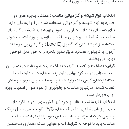
نصب
این
نوع
پنجره
ها
ضروری
است
.
انتخاب
نوع
شیشه
و
گاز
میانی
مناسب
:
عملکرد
پنجره
های
دو
جداره
به
نوع
شیشه
و
گاز
میانی
استفاده
شده
در
آنها
بستگی
دارد
.
برای
دستیابی
به
عایق
حرارتی
و
صوتی
بهینه
باید
شیشه
و
گاز
میانی
مناسب
با
شرایط
آب
و
هوایی
منطقه
و
نیازهای
پروژه
انتخاب
شود
.
استفاده
از
شیشه
های
کم
گسیل
(Low-E)
و
گازهای
بی
اثر
مانند
آرگون
یا
کریپتون
عملکرد
عایق
بندی
پنجره
را
به
طور
قابل
توجهی
بهبود
می
بخشد
.
کیفیت
ساخت
و
نصب
:
کیفیت
ساخت
پنجره
و
دقت
در
نصب
آن
تاثیر
بسزایی
در
عملکرد
نهایی
دارد
.
پنجره
های
دو
جداره
باید
با
استانداردهای
کیفی
بالا
تولید
شده
و
توسط
نصابان
مجرب
و
ماهر
نصب
شوند
.
درزگیری
مناسب
و
جلوگیری
از
نفوذ
هوا
از
اهمیت
ویژه
ای
برخوردار
است
.
انتخاب
قاب
مناسب
:
قاب
پنجره
نیز
نقش
مهمی
در
عملکرد
عایق
بندی
و
زیبایی
ظاهری
دارد
.
قاب
های
PVC
آلومینیومی
ترمال
بریک
و
چوبی
هر
کدام
مزایا
و
معایب
خاص
خود
را
دارند
.
انتخاب
قاب
مناسب
باید
با
توجه
به
شرایط
آب
و
هوایی
سبک
معماری
ساختمان