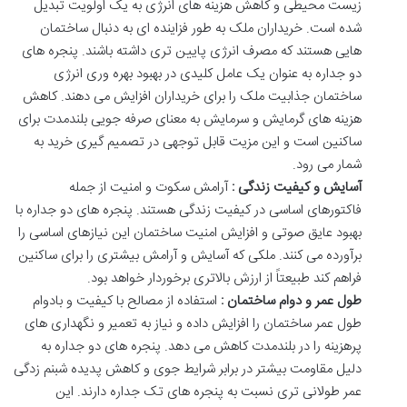
زیست
محیطی
و
کاهش
هزینه
های
انرژی
به
یک
اولویت
تبدیل
شده
است
.
خریداران
ملک
به
طور
فزاینده
ای
به
دنبال
ساختمان
هایی
هستند
که
مصرف
انرژی
پایین
تری
داشته
باشند
.
پنجره
های
دو
جداره
به
عنوان
یک
عامل
کلیدی
در
بهبود
بهره
وری
انرژی
ساختمان
جذابیت
ملک
را
برای
خریداران
افزایش
می
دهند
.
کاهش
هزینه
های
گرمایش
و
سرمایش
به
معنای
صرفه
جویی
بلندمدت
برای
ساکنین
است
و
این
مزیت
قابل
توجهی
در
تصمیم
گیری
خرید
به
شمار
می
رود
.
آسایش
و
کیفیت
زندگی
:
آرامش
سکوت
و
امنیت
از
جمله
فاکتورهای
اساسی
در
کیفیت
زندگی
هستند
.
پنجره
های
دو
جداره
با
بهبود
عایق
صوتی
و
افزایش
امنیت
ساختمان
این
نیازهای
اساسی
را
برآورده
می
کنند
.
ملکی
که
آسایش
و
آرامش
بیشتری
را
برای
ساکنین
فراهم
کند
طبیعتاً
از
ارزش
بالاتری
برخوردار
خواهد
بود
.
طول
عمر
و
دوام
ساختمان
:
استفاده
از
مصالح
با
کیفیت
و
بادوام
طول
عمر
ساختمان
را
افزایش
داده
و
نیاز
به
تعمیر
و
نگهداری
های
پرهزینه
را
در
بلندمدت
کاهش
می
دهد
.
پنجره
های
دو
جداره
به
دلیل
مقاومت
بیشتر
در
برابر
شرایط
جوی
و
کاهش
پدیده
شبنم
زدگی
عمر
طولانی
تری
نسبت
به
پنجره
های
تک
جداره
دارند
.
این