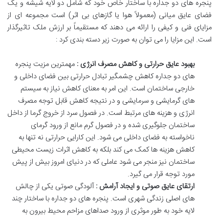
پنجره
های
دو
جداره
با
ساختار
خاص
خود
که
شامل
دو
لایه
شیشه
و
یک
فضای
عایق
میانی
(
معمولاً
هوا
یا
گازهای
بی
اثر
)
است
مجموعه
ای
از
مزایای
فنی
و
کیفی
را
ارائه
می
دهند
که
مستقیماً
بر
ارزش
ملک
تاثیرگذار
است
.
این
مزایا
را
می
توان
به
صورت
زیر
دسته
بندی
کرد
:
بهبود
عایق
حرارتی
و
کاهش
مصرف
انرژی
:
مهمترین
مزیت
پنجره
های
دو
جداره
کاهش
چشمگیر
تبادل
حرارتی
بین
فضای
داخلی
و
خارجی
ساختمان
است
.
این
امر
به
معنای
کاهش
نیاز
به
سیستم
های
گرمایشی
و
سرمایشی
و
در
نتیجه
کاهش
قابل
توجه
مصرف
انرژی
و
هزینه
های
مرتبط
است
.
در
فصول
سرد
از
خروج
گرما
از
داخل
ساختمان
جلوگیری
شده
و
در
فصول
گرم
مانع
از
ورود
گرمای
ناخواسته
به
فضای
داخلی
می
شود
.
این
کارایی
حرارتی
نه
تنها
به
کاهش
هزینه
ها
کمک
می
کند
بلکه
به
کاهش
اثرات
زیست
محیطی
ساختمان
نیز
منجر
می
شود
عاملی
که
در
دنیای
امروز
بیش
از
پیش
مورد
توجه
قرار
می
گیرد
.
ارتقای
عایق
صوتی
و
ایجاد
آرامش
:
آلودگی
صوتی
یکی
از
چالش
های
اصلی
زندگی
شهری
است
.
پنجره
های
دو
جداره
با
ساختار
چند
لایه
خود
به
طور
موثری
از
ورود
صداهای
مزاحم
محیط
بیرون
به