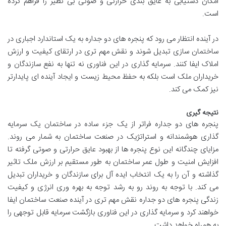
امکان
دستیابی
به
عایق
بندی
حرارتی
و
صوتی
بی
نظیر
را
فراهم
کرده
است
.
در
آینده
انتظار
می
رود
که
پنجره
های
دو
جداره
به
یک
استاندارد
اجباری
در
ساختمان
سازی
تبدیل
شوند
و
نقش
مهم
تری
در
ارتقای
کیفیت
و
ارزش
املاک
ایفا
کنند
.
سرمایه
گذاری
در
این
فناوری
نه
تنها
به
نفع
سازندگان
و
خریداران
ملک
است
بلکه
به
حفظ
محیط
زیست
و
ایجاد
آینده
ای
پایدارتر
نیز
کمک
می
کند
.
نتیجه
گیری
پنجره
های
دو
جداره
فراتر
از
یک
جزء
ساده
در
ساختمان
یک
سرمایه
گذاری
هوشمندانه
و
استراتژیک
در
صنعت
ساختمان
به
شمار
می
روند
.
مزایای
چندگانه
این
نوع
پنجره
ها
از
بهبود
عایق
حرارتی
و
صوتی
گرفته
تا
افزایش
امنیت
و
طول
عمر
ساختمان
به
طور
مستقیم
بر
ارزش
ملک
تاثیر
گذاشته
و
آن
را
به
یک
انتخاب
ایده
آل
برای
سازندگان
و
خریداران
تبدیل
می
کند
.
با
توجه
به
روند
رو
به
رشد
توجه
به
بهره
وری
انرژی
و
کیفیت
زندگی
پنجره
های
دو
جداره
نقش
مهم
تری
در
آینده
صنعت
ساختمان
ایفا
خواهند
کرد
و
سرمایه
گذاری
در
این
فناوری
بازگشت
سرمایه
قابل
توجهی
را
به
همراه
خواهد
داشت
.