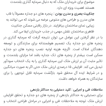
موضوع
برای
خریداران
ملک
که
به
دنبال
سرمایه
گذاری
بلندمدت
هستند
اهمیت
ویژه
ای
دارد
.
جذابیت
بصری
و
مدرن
بودن
:
پنجره
های
دو
جداره
معمولاً
با
قاب
های
مدرن
و
طراحی
های
متنوعی
عرضه
می
شوند
که
می
توانند
به
زیبایی
نمای
ساختمان
بیافزایند
.
در
بازار
رقابتی
مسکن
جذابیت
ظاهری
ساختمان
نقش
مهمی
در
جذب
خریداران
ایفا
می
کند
.
با
در
نظر
گرفتن
این
عوامل
می
توان
نتیجه
گرفت
که
سرمایه
گذاری
در
پنجره
های
دو
جداره
یک
تصمیم
هوشمندانه
برای
سازندگان
و
توسعه
دهندگان
املاک
است
.
اگرچه
هزینه
اولیه
نصب
پنجره
های
دو
جداره
ممکن
است
بیشتر
از
پنجره
های
تک
جداره
باشد
اما
مزایای
بلندمدت
و
تاثیر
مثبت
آن
بر
ارزش
ملک
این
سرمایه
گذاری
را
به
یک
انتخاب
سودآور
تبدیل
می
کند
.
افزایش
۱۵
درصدی
ارزش
ملک
حتی
اگر
به
صورت
میانگین
و
در
شرایط
ایده
آل
محقق
شود
بازگشت
سرمایه
قابل
توجهی
را
برای
سازندگان
به
همراه
خواهد
داشت
.
ملاحظات
فنی
و
اجرایی
:
کلید
دستیابی
به
حداکثر
بازدهی
برای
دستیابی
به
حداکثر
بازدهی
از
پنجره
های
دو
جداره
و
تحقق
افزایش
ارزش
ملک
توجه
به
ملاحظات
فنی
و
اجرایی
در
مراحل
طراحی
انتخاب
و