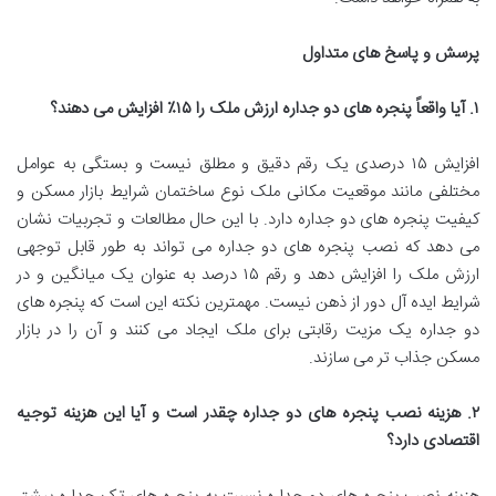
پرسش
و
پاسخ
های
متداول
۱
.
آیا
واقعاً
پنجره
های
دو
جداره
ارزش
ملک
را
۱۵٪
افزایش
می
دهند؟
افزایش
۱۵
درصدی
یک
رقم
دقیق
و
مطلق
نیست
و
بستگی
به
عوامل
مختلفی
مانند
موقعیت
مکانی
ملک
نوع
ساختمان
شرایط
بازار
مسکن
و
کیفیت
پنجره
های
دو
جداره
دارد
.
با
این
حال
مطالعات
و
تجربیات
نشان
می
دهد
که
نصب
پنجره
های
دو
جداره
می
تواند
به
طور
قابل
توجهی
ارزش
ملک
را
افزایش
دهد
و
رقم
۱۵
درصد
به
عنوان
یک
میانگین
و
در
شرایط
ایده
آل
دور
از
ذهن
نیست
.
مهمترین
نکته
این
است
که
پنجره
های
دو
جداره
یک
مزیت
رقابتی
برای
ملک
ایجاد
می
کنند
و
آن
را
در
بازار
مسکن
جذاب
تر
می
سازند
.
۲
.
هزینه
نصب
پنجره
های
دو
جداره
چقدر
است
و
آیا
این
هزینه
توجیه
اقتصادی
دارد؟