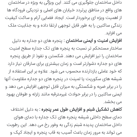
داخل
ساختمان
جلوگیری
می
کنند
.
این
ویژگی
به
ویژه
در
ساختمان
های
واقع
در
مناطق
پرتردد
خیابان
های
اصلی
و
نزدیکی
فرودگاه
ها
از
اهمیت
ویژه
ای
برخوردار
است
.
ایجاد
فضایی
آرام
و
ساکت
کیفیت
زندگی
ساکنین
را
به
طور
قابل
توجهی
ارتقا
داده
و
به
جذابیت
ملک
می
افزاید
.
افزایش
امنیت
و
ایمنی
ساختمان
:
پنجره
های
دو
جداره
به
دلیل
ساختار
مستحکم
تر
نسبت
به
پنجره
های
تک
جداره
سطح
امنیت
ساختمان
را
نیز
افزایش
می
دهند
.
شکستن
و
نفوذ
از
طریق
پنجره
های
دو
جداره
دشوارتر
است
و
زمان
بیشتری
برای
سارقان
نیاز
دارد
که
خود
عاملی
بازدارنده
محسوب
می
شود
.
علاوه
بر
این
استفاده
از
شیشه
های
سکوریت
یا
لمینت
در
پنجره
های
دو
جداره
مقاومت
آنها
را
در
برابر
ضربه
و
شکستگی
به
میزان
قابل
توجهی
افزایش
می
دهد
و
ایمنی
ساکنین
را
در
برابر
حوادث
غیرمترقبه
مانند
زلزله
و
طوفان
بهبود
می
بخشد
.
کاهش
تشکیل
شبنم
و
افزایش
طول
عمر
پنجره
:
به
دلیل
اختلاف
دمای
سطح
داخلی
شیشه
پنجره
های
تک
جداره
با
دمای
هوای
داخل
ساختمان
پدیده
شبنم
زدگی
به
وفور
رخ
می
دهد
.
این
رطوبت
می
تواند
به
مرور
زمان
باعث
آسیب
به
قاب
پنجره
و
ایجاد
کپک
و