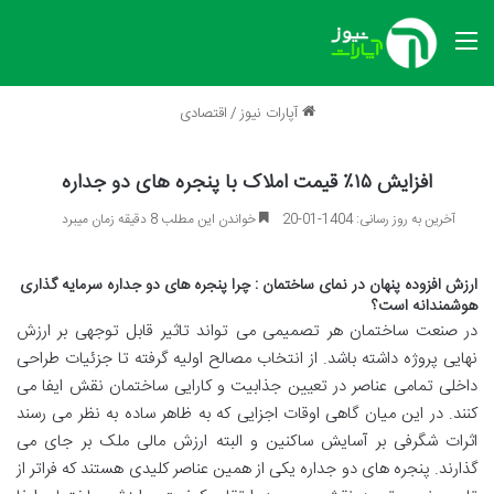
منو
آپارات نیوز
/
اقتصادی
افزایش ۱۵٪ قیمت املاک با پنجره های دو جداره
آخرین به روز رسانی: 1404-01-20
خواندن این مطلب 8 دقیقه زمان میبرد
ارزش
افزوده
پنهان
در
نمای
ساختمان
:
چرا
پنجره
های
دو
جداره
سرمایه
گذاری
هوشمندانه
است؟
در
صنعت
ساختمان
هر
تصمیمی
می
تواند
تاثیر
قابل
توجهی
بر
ارزش
نهایی
پروژه
داشته
باشد
.
از
انتخاب
مصالح
اولیه
گرفته
تا
جزئیات
طراحی
داخلی
تمامی
عناصر
در
تعیین
جذابیت
و
کارایی
ساختمان
نقش
ایفا
می
کنند
.
در
این
میان
گاهی
اوقات
اجزایی
که
به
ظاهر
ساده
به
نظر
می
رسند
اثرات
شگرفی
بر
آسایش
ساکنین
و
البته
ارزش
مالی
ملک
بر
جای
می
گذارند
.
پنجره
های
دو
جداره
یکی
از
همین
عناصر
کلیدی
هستند
که
فراتر
از