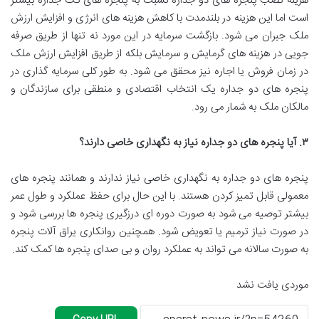
هزینه
نصب
پنجره
های
دو
جداره
نسبت
به
پنجره
های
تک
جداره
بیشتر
است
اما
این
هزینه
در
بلندمدت
با
کاهش
هزینه
های
انرژی
و
افزایش
ارزش
ملک
جبران
می
شود
.
بازگشت
سرمایه
در
این
مورد
نه
تنها
از
طریق
صرفه
جویی
در
هزینه
های
گرمایش
و
سرمایش
بلکه
از
طریق
افزایش
ارزش
ملک
در
زمان
فروش
یا
اجاره
نیز
محقق
می
شود
.
به
طور
کلی
سرمایه
گذاری
در
پنجره
های
دو
جداره
یک
انتخاب
اقتصادی
و
منطقی
برای
سازندگان
و
مالکان
ملک
به
شمار
می
رود
.
۳
.
آیا
پنجره
های
دو
جداره
نیاز
به
نگهداری
خاصی
دارند؟
پنجره
های
دو
جداره
به
نگهداری
خاصی
نیاز
ندارند
و
همانند
پنجره
های
معمولی
قابل
تمیز
کردن
هستند
.
با
این
حال
برای
حفظ
عملکرد
و
طول
عمر
بیشتر
توصیه
می
شود
به
صورت
دوره
ای
درزگیری
پنجره
ها
بررسی
شود
و
در
صورت
نیاز
ترمیم
یا
تعویض
شود
.
همچنین
روانکاری
یراق
آلات
پنجره
به
صورت
سالانه
می
تواند
به
عملکرد
روان
و
بی
صدای
پنجره
ها
کمک
کند
.
موردی یافت نشد