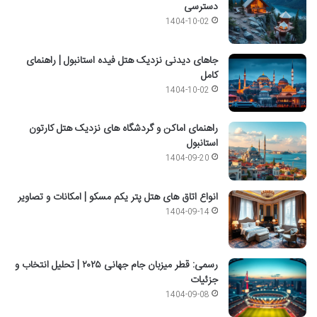
دسترسی
1404-10-02
جاهای دیدنی نزدیک هتل فیده استانبول | راهنمای
کامل
1404-10-02
راهنمای اماکن و گردشگاه های نزدیک هتل کارتون
استانبول
1404-09-20
انواع اتاق های هتل پتر یکم مسکو | امکانات و تصاویر
1404-09-14
رسمی: قطر میزبان جام جهانی ۲۰۲۵ | تحلیل انتخاب و
جزئیات
1404-09-08