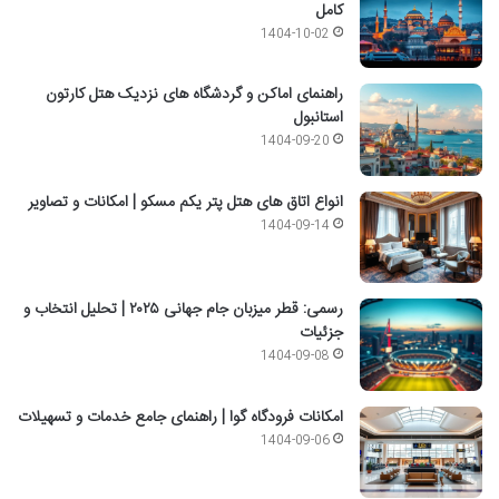
کامل
1404-10-02
راهنمای اماکن و گردشگاه های نزدیک هتل کارتون
استانبول
1404-09-20
انواع اتاق های هتل پتر یکم مسکو | امکانات و تصاویر
1404-09-14
رسمی: قطر میزبان جام جهانی ۲۰۲۵ | تحلیل انتخاب و
جزئیات
1404-09-08
امکانات فرودگاه گوا | راهنمای جامع خدمات و تسهیلات
1404-09-06