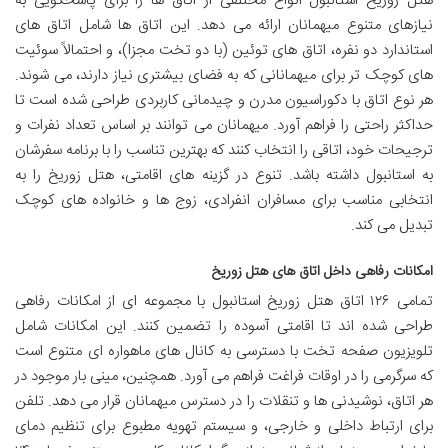
هتل زوریخ استانبول انواع مختلفی از اتاق ها را برای پاسخگویی به
نیازهای متنوع میهمانان ارائه می دهد. این اتاق ها شامل اتاق های
استاندارد دو نفره، اتاق های توئین (با دو تخت مجزا)، و احتمالاً سوئیت
های کوچک تر برای میهمانانی که به فضای بیشتری نیاز دارند، می شوند.
هر نوع اتاق با دکوراسیون مدرن و چیدمانی کاربردی طراحی شده است تا
حداکثر راحتی را فراهم آورد. میهمانان می توانند بر اساس تعداد نفرات و
ترجیحات خود، اتاقی را انتخاب کنند که بهترین تناسب را با برنامه سفرشان
به استانبول داشته باشد. تنوع در گزینه های اقامتی، هتل زوریخ را به
انتخابی مناسب برای مسافران انفرادی، زوج ها و خانواده های کوچک
تبدیل می کند.
امکانات رفاهی داخل اتاق های هتل زوریخ
تمامی ۱۲۶ اتاق هتل زوریخ استانبول با مجموعه ای از امکانات رفاهی
طراحی شده اند تا اقامتی آسوده را تضمین کنند. این امکانات شامل
تلویزیون صفحه تخت با دسترسی به کانال های ماهواره ای متنوع است
که سرگرمی را در اوقات فراغت فراهم می آورد. همچنین، مینی بار موجود در
هر اتاق، نوشیدنی ها و تنقلات را در دسترس میهمانان قرار می دهد. تلفن
برای ارتباط داخلی و خارجی، و سیستم تهویه مطبوع برای تنظیم دمای