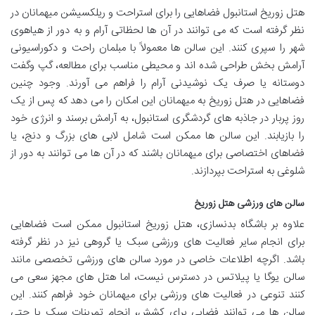
هتل زوریخ استانبول فضاهایی را برای استراحت و ریلکسیشن میهمانان در
نظر گرفته است که می توانند در آن ها لحظاتی آرام و به دور از هیاهوی
شهر را سپری کنند. این سالن ها معمولاً با مبلمان راحت و دکوراسیونی
آرامش بخش طراحی شده اند و محیطی مناسب برای مطالعه، گپ وگفت
دوستانه یا صرف یک نوشیدنی آرام را فراهم می آورند. وجود چنین
فضاهایی در هتل زوریخ به میهمانان این امکان را می دهد که پس از یک
روز پربار در جاذبه های گردشگری استانبول، به آرامش برسند و انرژی خود
را بازیابند. این سالن ها ممکن است شامل لابی های بزرگ و دنج، یا
فضاهای اختصاصی برای میهمانان باشند که در آن ها می توانند به دور از
شلوغی به استراحت بپردازند.
سالن های ورزشی هتل زوریخ
علاوه بر باشگاه بدنسازی، هتل زوریخ استانبول ممکن است فضاهایی
برای انجام سایر فعالیت های ورزشی سبک یا گروهی نیز در نظر گرفته
باشد. اگرچه اطلاعات خاصی در مورد سالن های ورزشی تخصصی مانند
سالن یوگا یا پیلاتس در دسترس نیست، اما هتل های مجهز سعی می
کنند تنوعی در فعالیت های ورزشی برای میهمانان خود فراهم کنند. این
سالن ها می توانند فضایی برای کشش، انجام تمرینات سبک یا حتی