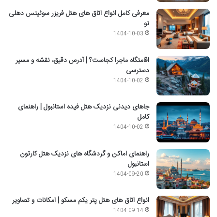
معرفی کامل انواع اتاق های هتل فریزر سوئیتس دهلی
نو
1404-10-03
اقامتگاه ماجرا کجاست؟ | آدرس دقیق، نقشه و مسیر
دسترسی
1404-10-02
جاهای دیدنی نزدیک هتل فیده استانبول | راهنمای
کامل
1404-10-02
راهنمای اماکن و گردشگاه های نزدیک هتل کارتون
استانبول
1404-09-20
انواع اتاق های هتل پتر یکم مسکو | امکانات و تصاویر
1404-09-14