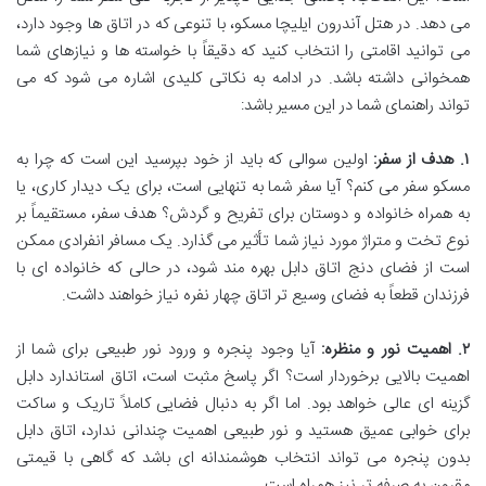
می دهد. در هتل آندرون ایلیچا مسکو، با تنوعی که در اتاق ها وجود دارد،
می توانید اقامتی را انتخاب کنید که دقیقاً با خواسته ها و نیازهای شما
همخوانی داشته باشد. در ادامه به نکاتی کلیدی اشاره می شود که می
تواند راهنمای شما در این مسیر باشد:
۱. هدف از سفر:
اولین سوالی که باید از خود بپرسید این است که چرا به
مسکو سفر می کنم؟ آیا سفر شما به تنهایی است، برای یک دیدار کاری، یا
به همراه خانواده و دوستان برای تفریح و گردش؟ هدف سفر، مستقیماً بر
نوع تخت و متراژ مورد نیاز شما تأثیر می گذارد. یک مسافر انفرادی ممکن
است از فضای دنج اتاق دابل بهره مند شود، در حالی که خانواده ای با
فرزندان قطعاً به فضای وسیع تر اتاق چهار نفره نیاز خواهند داشت.
۲. اهمیت نور و منظره:
آیا وجود پنجره و ورود نور طبیعی برای شما از
اهمیت بالایی برخوردار است؟ اگر پاسخ مثبت است، اتاق استاندارد دابل
گزینه ای عالی خواهد بود. اما اگر به دنبال فضایی کاملاً تاریک و ساکت
برای خوابی عمیق هستید و نور طبیعی اهمیت چندانی ندارد، اتاق دابل
بدون پنجره می تواند انتخاب هوشمندانه ای باشد که گاهی با قیمتی
مقرون به صرفه تر نیز همراه است.