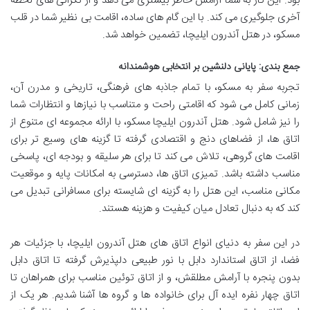
بود. این کار به شما آرامش خاطر بیشتری می دهد و از نگرانی های لحظه
آخری جلوگیری می کند. با این گام های ساده، اقامت بی نظیر شما در قلب
مسکو، در هتل آندرون ایلیچا، تضمین خواهد شد.
جمع بندی: پایانی دلنشین بر انتخابی هوشمندانه
تجربه سفر به مسکو، با تمام جاذبه های فرهنگی، تاریخی و مدرن آن،
زمانی کامل می شود که اقامتی راحت و متناسب با نیازها و انتظارات شما
را نیز شامل شود. هتل آندرون ایلیچا مسکو، با ارائه مجموعه ای متنوع از
اتاق ها، از فضاهای دنج و اقتصادی گرفته تا گزینه های وسیع تر برای
اقامت های گروهی، تلاش می کند تا برای هر سلیقه و بودجه ای، پاسخی
مناسب داشته باشد. تمیزی اتاق ها، دسترسی به امکانات پایه و موقعیت
مکانی مناسب، این هتل را به گزینه ای شایسته برای مسافرانی تبدیل می
کند که به دنبال تعادل میان کیفیت و هزینه هستند.
در این سفر به دنیای انواع اتاق های هتل آندرون ایلیچا، با جزئیات هر
فضا، از اتاق استاندارد دابل با نور طبیعی دلپذیرش گرفته تا اتاق دابل
بدون پنجره با آرامش مطلقش، و از اتاق توئین مناسب برای همراهان تا
اتاق چهار نفره ایده آل برای خانواده ها و گروه ها آشنا شدیم. هر یک از