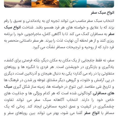
انواع سبک سفر
انتخاب سبک سفر مناسب می تواند تجربه ای به یادماندنی و عمیق را رقم
بزند که با علایق و خواسته های هر فرد همسو باشد. شناخت
انواع سبک
سفر
به مسافران کمک می کند تا با آگاهی کامل، ماجراجویی خود را برنامه
ریزی کنند و از هر لحظه آن نهایت لذت را ببرند. هر سفر داستانی منحصر به
فرد دارد که از روحیه و ترجیحات مسافر نشأت می گیرد.
سفر، نه فقط جابجایی از یک مکان به مکان دیگر، بلکه فرصتی برای کشف،
یادگیری و بازنگری در خویشتن است. هر فردی با انگیزه ها و رویاهای
متفاوتی پا در راه می گذارد؛ یکی به دنبال هیجان و آدرنالین است، دیگری
در پی آرامش و خلوت، و گروهی دیگر مشتاق غوطه ور شدن در فرهنگ ها
و تاریخ غنی مقاصد. این تنوع در خواسته ها، زمینه ساز شکل گیری
سبک
های مسافرتی
گوناگونی شده است که هر کدام ویژگی ها و جذابیت های
خاص خود را دارند. انتخاب آگاهانه سبک سفر می تواند تفاوت
چشمگیری در کیفیت و عمق تجربه مسافرتی ایجاد کند. زمانی که یک
مسافر با
انواع سفر
آشنا می شود، بهتر می تواند بین رویاهای سفر و