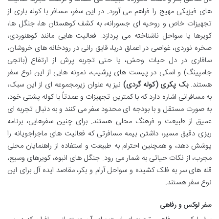
های فیزیکی مهیج را فراهم می آورد. در این سفر، مسافر با کوله باری از
تجهیزات خاص و روحیه ای جسورانه، به کشف کوهستان ها، جنگل ها،
کویرها یا سواحل ناشناخته می پردازد. فعالیت هایی مانند کوهنوردی،
صخره نوردی، غواصی در اعماق دریا، قایق رانی در رودخانه های خروشان،
سافاری در دل حیات وحش، یا حتی تجربه پرش از ارتفاع (بانجی
جامپینگ) و اسکی در پیست های پرشیب، نمونه هایی از این نوع سفر
هستند.
بک پکری (کوله گردی)
نیز به عنوان زیرمجموعه ای از این سبک،
به مسافرانی اشاره دارد که با کمترین تجهیزات و عمدتاً با کوله پشتی خود،
به صورت مستقل و با بودجه ای محدود سفر می کنند و به دنبال تجربه ای
عمیق از طبیعت و فرهنگ محلی هستند. برای چنین سفرهایی، برنامه
ریزی دقیق مسیر، داشتن بیمه مسافرتی که فعالیت های ماجراجویانه را
پوشش دهد، و همچنین احترام به طبیعت و استفاده از راهنمایان محلی
مجرب، از نکات حیاتی به شمار می رود. جنگل های انبوه، کویرهای وسیع،
قله های سر به فلک کشیده و سواحل آرام و بکر، مقاصد ایده آل برای این
نوع سفر هستند.
سفر لوکس و رفاهی