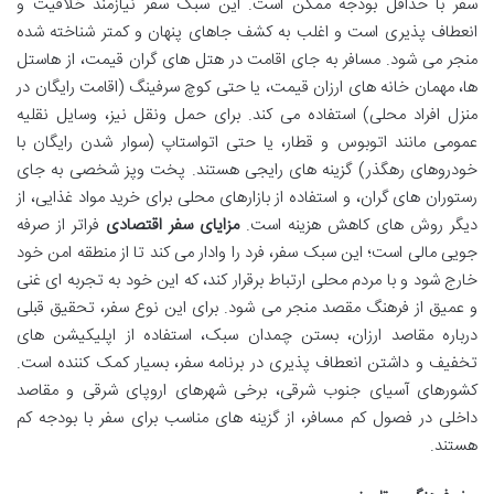
سفر با حداقل بودجه ممکن است. این سبک سفر نیازمند خلاقیت و
انعطاف پذیری است و اغلب به کشف جاهای پنهان و کمتر شناخته شده
منجر می شود. مسافر به جای اقامت در هتل های گران قیمت، از هاستل
ها، مهمان خانه های ارزان قیمت، یا حتی کوچ سرفینگ (اقامت رایگان در
منزل افراد محلی) استفاده می کند. برای حمل ونقل نیز، وسایل نقلیه
عمومی مانند اتوبوس و قطار، یا حتی اتواستاپ (سوار شدن رایگان با
خودروهای رهگذر) گزینه های رایجی هستند. پخت وپز شخصی به جای
رستوران های گران، و استفاده از بازارهای محلی برای خرید مواد غذایی، از
دیگر روش های کاهش هزینه است.
مزایای سفر اقتصادی
فراتر از صرفه
جویی مالی است؛ این سبک سفر، فرد را وادار می کند تا از منطقه امن خود
خارج شود و با مردم محلی ارتباط برقرار کند، که این خود به تجربه ای غنی
و عمیق از فرهنگ مقصد منجر می شود. برای این نوع سفر، تحقیق قبلی
درباره مقاصد ارزان، بستن چمدان سبک، استفاده از اپلیکیشن های
تخفیف و داشتن انعطاف پذیری در برنامه سفر، بسیار کمک کننده است.
کشورهای آسیای جنوب شرقی، برخی شهرهای اروپای شرقی و مقاصد
داخلی در فصول کم مسافر، از گزینه های مناسب برای سفر با بودجه کم
هستند.