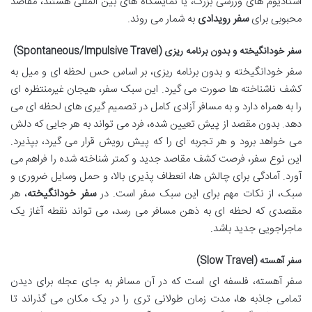
استادیوم های ورزشی بزرگ، یا نمایشگاه های بین المللی هستند، مقاصد
محبوبی برای
سفر رویدادی
به شمار می روند.
سفر خودانگیخته و بدون برنامه ریزی (Spontaneous/Impulsive Travel)
سفر خودانگیخته و بدون برنامه ریزی، بر اساس حس لحظه ای و میل به
کشف ناشناخته ها صورت می گیرد. این سبک سفر، هیجان غیرمنتظره ای
را به همراه دارد و به مسافر آزادی کامل در تصمیم گیری های لحظه ای می
دهد. بدون مقصد از پیش تعیین شده، فرد می تواند به هر جایی که دلش
می خواهد برود و هر تجربه ای را که پیش رویش قرار می گیرد، بپذیرد.
این نوع سفر، فرصت کشف مقاصد جدید و کمتر شناخته شده را فراهم می
آورد. آمادگی برای چالش ها، انعطاف پذیری بالا، و حمل وسایل ضروری و
سبک، از نکات مهم برای این سبک سفر است. در
سفر خودانگیخته
، هر
مقصدی که لحظه ای به ذهن مسافر می رسد، می تواند نقطه آغاز یک
ماجراجویی جدید باشد.
سفر آهسته (Slow Travel)
سفر آهسته، فلسفه ای است که در آن مسافر به جای عجله برای دیدن
تمامی جاذبه ها، مدت زمان طولانی تری را در یک مکان می گذراند تا