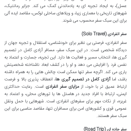
عسل)، به ایجاد تجربه ای به یادماندنی کمک می کند. جزایر رمانتیک،
شهرهای تاریخی با معماری زیبا، و ویلاهای ساحلی لوکس، مقاصد ایده آلی
برای این سبک سفر محسوب می شوند.
سفر انفرادی (Solo Travel)
سفر انفرادی، فرصتی بی نظیر برای خودشناسی، استقلال و تجربه جهان از
دیدگاه شخصی است. در این سبک سفر، مسافر آزادی کامل در تصمیم
گیری ها، انتخاب مسیر و فعالیت ها دارد. این تجربه، جسارت و اعتماد به
نفس فرد را افزایش می دهد و او را در کشف ابعاد ناشناخته شخصیتش
یاری می کند. اگرچه سفر تنها ممکن است چالش هایی را به همراه داشته
باشد، اما
آزادی کامل در تصمیم گیری ها
، انعطاف پذیری بالا و فرصت
ارتباط عمیق تر با خود، از
مزایای سفر انفرادی
است. رعایت حداکثری
ایمنی، ارتباط با افراد جدید در هاستل ها یا تورهای محلی، و اعتماد به
غریزه، از نکات مهم برای سفرهای انفرادی است. شهرهایی با حمل ونقل
عمومی قوی و کشورهای امن برای مسافران تنها، مقاصد مناسبی برای این
سبک سفر هستند.
سفر جاده ای (Road Trip)