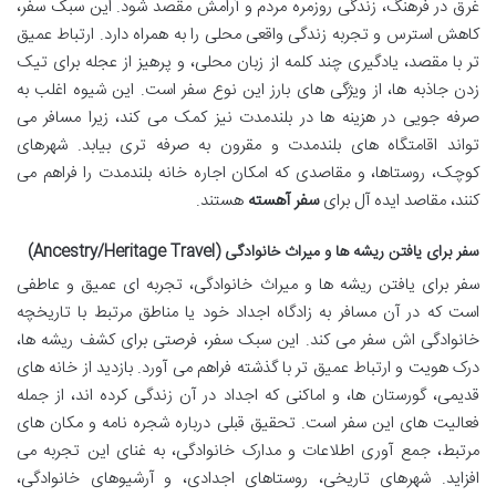
غرق در فرهنگ، زندگی روزمره مردم و آرامش مقصد شود. این سبک سفر،
کاهش استرس و تجربه زندگی واقعی محلی را به همراه دارد. ارتباط عمیق
تر با مقصد، یادگیری چند کلمه از زبان محلی، و پرهیز از عجله برای تیک
زدن جاذبه ها، از ویژگی های بارز این نوع سفر است. این شیوه اغلب به
صرفه جویی در هزینه ها در بلندمدت نیز کمک می کند، زیرا مسافر می
تواند اقامتگاه های بلندمدت و مقرون به صرفه تری بیابد. شهرهای
کوچک، روستاها، و مقاصدی که امکان اجاره خانه بلندمدت را فراهم می
کنند، مقاصد ایده آل برای
سفر آهسته
هستند.
سفر برای یافتن ریشه ها و میراث خانوادگی (Ancestry/Heritage Travel)
سفر برای یافتن ریشه ها و میراث خانوادگی، تجربه ای عمیق و عاطفی
است که در آن مسافر به زادگاه اجداد خود یا مناطق مرتبط با تاریخچه
خانوادگی اش سفر می کند. این سبک سفر، فرصتی برای کشف ریشه ها،
درک هویت و ارتباط عمیق تر با گذشته فراهم می آورد. بازدید از خانه های
قدیمی، گورستان ها، و اماکنی که اجداد در آن زندگی کرده اند، از جمله
فعالیت های این سفر است. تحقیق قبلی درباره شجره نامه و مکان های
مرتبط، جمع آوری اطلاعات و مدارک خانوادگی، به غنای این تجربه می
افزاید. شهرهای تاریخی، روستاهای اجدادی، و آرشیوهای خانوادگی،