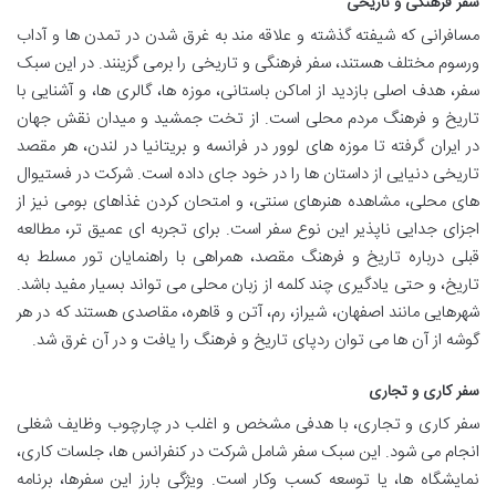
سفر فرهنگی و تاریخی
مسافرانی که شیفته گذشته و علاقه مند به غرق شدن در تمدن ها و آداب
ورسوم مختلف هستند، سفر فرهنگی و تاریخی را برمی گزینند. در این سبک
سفر، هدف اصلی بازدید از اماکن باستانی، موزه ها، گالری ها، و آشنایی با
تاریخ و فرهنگ مردم محلی است. از تخت جمشید و میدان نقش جهان
در ایران گرفته تا موزه های لوور در فرانسه و بریتانیا در لندن، هر مقصد
تاریخی دنیایی از داستان ها را در خود جای داده است. شرکت در فستیوال
های محلی، مشاهده هنرهای سنتی، و امتحان کردن غذاهای بومی نیز از
اجزای جدایی ناپذیر این نوع سفر است. برای تجربه ای عمیق تر، مطالعه
قبلی درباره تاریخ و فرهنگ مقصد، همراهی با راهنمایان تور مسلط به
تاریخ، و حتی یادگیری چند کلمه از زبان محلی می تواند بسیار مفید باشد.
شهرهایی مانند اصفهان، شیراز، رم، آتن و قاهره، مقاصدی هستند که در هر
گوشه از آن ها می توان ردپای تاریخ و فرهنگ را یافت و در آن غرق شد.
سفر کاری و تجاری
سفر کاری و تجاری، با هدفی مشخص و اغلب در چارچوب وظایف شغلی
انجام می شود. این سبک سفر شامل شرکت در کنفرانس ها، جلسات کاری،
نمایشگاه ها، یا توسعه کسب وکار است. ویژگی بارز این سفرها، برنامه