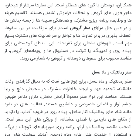
همکاران، دوستان یا گروه های همفکر است. این سفرها سرشار از هیجان،
ماجراجویی های گروهی و لحظات فراموش نشدنی هستند. تقسیم هزینه
ها و وظایف، برنامه ریزی مشترک، و هماهنگی سلیقه ها از جمله چالش ها
و در عین حال
مزایای سفر گروهی
است. برای موفقیت در این سفرها،
انعطاف پذیری در برابر تفاوت ها و توافق بر سر فعالیت های مشترک بسیار
مهم است. شهرهای ساحلی برای تفریحات آبی، مناطق کوهستانی برای
پیاده روی و کمپینگ، یا شرکت در فستیوال ها و رویدادهای گروهی، از
مقاصد محبوب برای سفرهای دوستانه و گروهی به شمار می روند.
سفر رمانتیک و ماه عسل
سفر رمانتیک و ماه عسل، برای زوج هایی است که به دنبال گذراندن اوقات
عاشقانه، تجدید عهد و ایجاد خاطرات مشترک در محیطی دنج و زیبا
هستند. مقاصد این نوع سفر معمولاً آرامش بخش، دارای مناظر طبیعی
چشم نواز و فضایی خصوصی و دلنشین هستند. فعالیت های دو نفره
مانند شام های رمانتیک کنار ساحل، پیاده روی در غروب آفتاب، یا بازدید
از مکان های تاریخی با فضای عاشقانه، از ویژگی های این سفر است.
انتخاب مقاصد رمانتیک و آرام، برنامه ریزی سورپرایزهای کوچک و بزرگ،
و استفاده از خدمات هتل های ویژه زوجین (مانند سوئیت های ماه