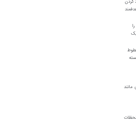
 کردن
دفمند
ا
یک
خطوط
سته
مانند
لحظات