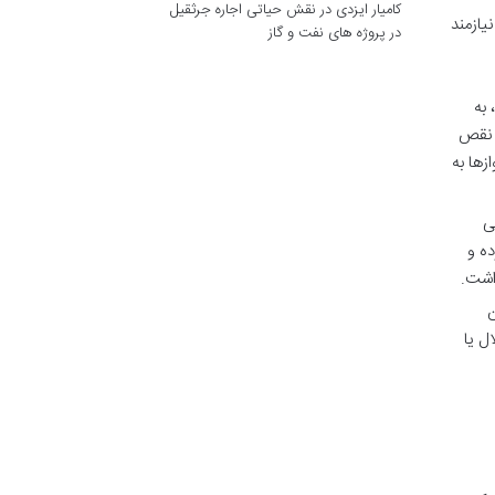
کامیار ایزدی
در
نقش حیاتی اجاره جرثقیل
یازمند
در پروژه های نفت و گاز
 به
ک نقص
زها به
ی
ه و
اشت.
ن
ل یا