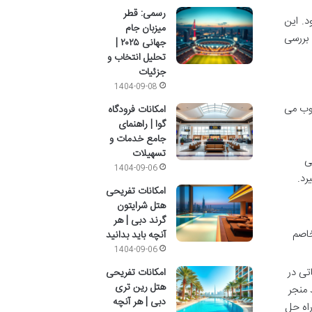
رسمی: قطر
. این
میزبان جام
 بررسی
جهانی ۲۰۲۵ |
تحلیل انتخاب و
جزئیات
1404-09-08
سوب می
امکانات فرودگاه
گوا | راهنمای
جامع خدمات و
تسهیلات
ی
1404-09-06
رد.
امکانات تفریحی
هتل شرایتون
گرند دبی | هر
خاصم
آنچه باید بدانید
1404-09-06
تی در
امکانات تفریحی
هتل رین تری
 منجر
دبی | هر آنچه
راه حل