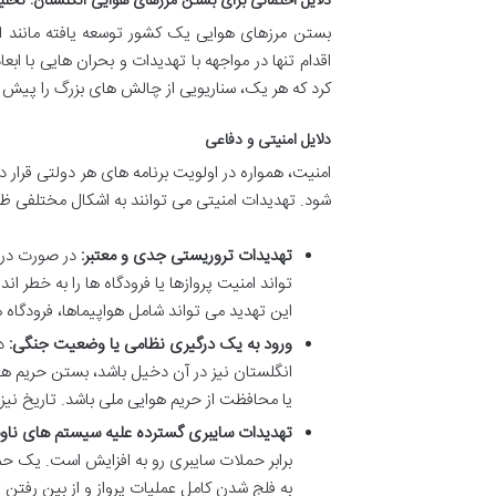
دلایل احتمالی برای بستن مرزهای هوایی انگلستان: تحل
بستن مرزهای هوایی یک کشور توسعه یافته مانند 
اقدام تنها در مواجهه با تهدیدات و بحران هایی با ا
کرد که هر یک، سناریویی از چالش های بزرگ را پیش ر
دلایل امنیتی و دفاعی
امنیت، همواره در اولویت برنامه های هر دولتی قرا
شود. تهدیدات امنیتی می توانند به اشکال مختلفی ظهو
تهدیدات تروریستی جدی و معتبر:
در صورت دری
تواند امنیت پروازها یا فرودگاه ها را به خطر 
این تهدید می تواند شامل هواپیماها، فرودگاه 
ورود به یک درگیری نظامی یا وضعیت جنگی:
در
انگلستان نیز در آن دخیل باشد، بستن حریم هو
یا محافظت از حریم هوایی ملی باشد. تاریخ ن
تهدیدات سایبری گسترده علیه سیستم های ناوب
برابر حملات سایبری رو به افزایش است. یک حم
به فلج شدن کامل عملیات پرواز و از بین رفتن