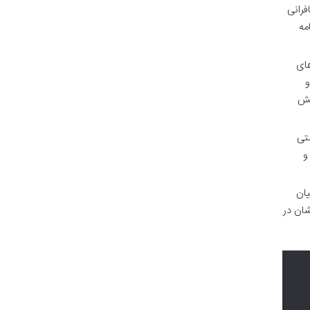
فرانی
مه
های
و
یش
تی
و
یان
شان در