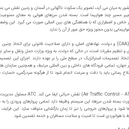
ر به میان می آید، تصویر یک سکوت ناگهانی در آسمان و زمین نقش می بندد
غییر مسیر چند هواپیما است. بسته شدن مرزهای هوایی به معنای ممنوعیت
ر خاص و اضطراری که با هماهنگی های بین المللی صورت می گیرد. این وضعی
یمایی بدون مجوز ویژه حق عبور از آن را ندارد.
در انگلستان، سازمان هواپیمایی کشوری انگلستان (CAA) و دولت، نهادهای اصلی و دارای صلاحیت قانونی برای اتخاذ 
منی هوانوردی و تنظیم مقررات است، در حالی که دولت، به ویژه وزارت حمل ونقل و سایر 
تخاذ تصمیمات استراتژیک در سطح ملی را بر عهده دارند. اجرای این تصمیم
جهان، تمامی فرودگاه های داخلی و بین المللی مرتبط، و همچنین سازمان ه
ند ایکائو (ICAO) است. این اطلاع رسانی باید با دقت و سرعت انجام شود تا از هرگونه سردرگمی، خسار
در چنین شرایطی، سیستم کنترل ترافیک هوایی (Air Traffic Control – ATC) نقش حیاتی ا
رت بسته شدن مرزها، این سیستم وظیفه دارد تمامی پروازهای ورودی را به ف
ا شود و پروازهای خروجی را نیز تا زمان بازگشایی متوقف سازد. این فرایند، ن
 با هوانوردی است تا امنیت و سلامت مسافران و خدمه تضمین شود.