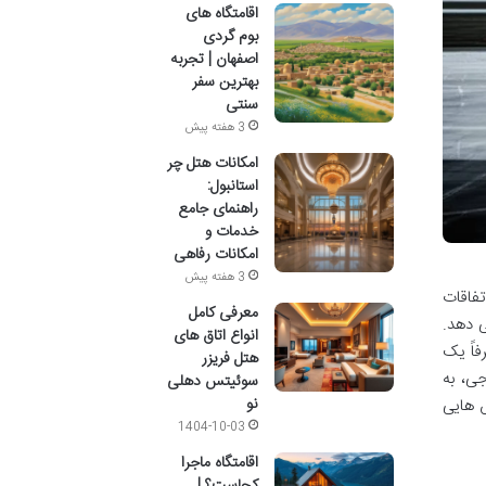
اقامتگاه های
بوم گردی
اصفهان | تجربه
بهترین سفر
سنتی
3 هفته پیش
امکانات هتل چر
استانبول:
راهنمای جامع
خدمات و
امکانات رفاهی
3 هفته پیش
تفاقات
معرفی کامل
ی دهد.
انواع اتاق های
فاً یک
هتل فریزر
ی، به
سوئیتس دهلی
نو
س هایی
1404-10-03
اقامتگاه ماجرا
کجاست؟ |