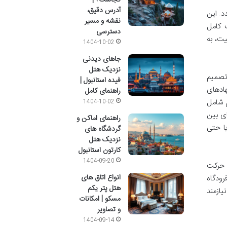
آدرس دقیق،
. این
نقشه و مسیر
 کامل
دسترسی
ت، به
1404-10-02
جاهای دیدنی
نزدیک هتل
چنین تصمیم
فیده استانبول |
نهادهای
راهنمای کامل
 شامل
1404-10-02
ای بین
راهنمای اماکن و
ت یا حتی
گردشگاه های
نزدیک هتل
کارتون استانبول
1404-09-20
یفا می کند. ATC مسئول مدیریت حرکت
انواع اتاق های
رودگاه
هتل پتر یکم
یازمند
مسکو | امکانات
و تصاویر
1404-09-14