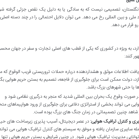
یل عمیق
انگلستان، تصمیمی نیست که به سادگی یا به دلیل یک نقص جزئی گرفته شود
بعاد ملی و بین المللی رخ می دهد. می توان دلایل احتمالی را در چند دسته اصلی
و قرار می دهد.
ر دارد، به ویژه در کشوری که یکی از قطب های اصلی تجارت و سفر در جهان مح
ر کنند:
افت اطلاعات موثق و هشداردهنده درباره حملات تروریستی قریب الوقوع که م
اندازد، دولت ممکن است برای جلوگیری از فاجعه، تصمیم به بستن حریم هوایی بگی
ها یا حتی شهرهای بزرگ باشد.
 صورت وقوع یک بحران بین المللی شدید که منجر به درگیری نظامی شود و
ایی می تواند بخشی از استراتژی دفاعی برای جلوگیری از ورود هواپیماهای مت
یز شاهد چنین تصمیماتی در زمان جنگ های بزرگ بوده است.
ری و کنترل ترافیک هوایی:
در عصر دیجیتال، آسیب پذیری زیرساخت های حیا
له سایبری سازمان یافته و موفق به سیستم های کنترل ترافیک هوایی می تواند
 توانایی مدیریت ترافیک هوایی شود. در چنین شرایطی، بستن حریم هوایی تنها 