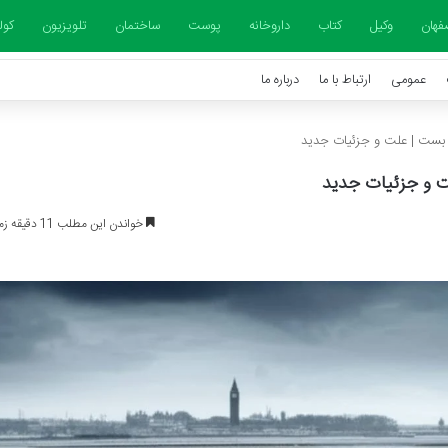
فهان
وکیل
کتاب
داروخانه
پوست
ساختمان
تلویزیون
کول
عمومی
ارتباط با ما
درباره ما
 بست | علت و جزئیات جدید
ت و جزئیات جدید
خواندن این مطلب 11 دقیقه زمان میبرد