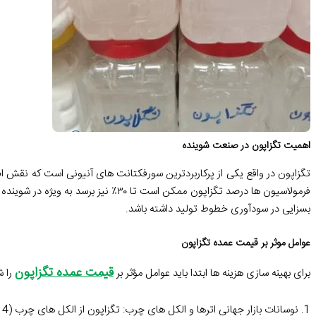
اهمیت تگزاپون در صنعت شوینده
تگزاپون در واقع یکی از پرکاربردترین سورفکتانت های آنیونی است که نق
فرمولاسیون ها درصد تگزاپون ممکن است 
بسزایی در سودآوری خطوط تولید داشته باشد.
عوامل موثر بر قیمت عمده تگزاپون
قیمت عمده تگزاپون
برای بهینه سازی هزینه ها ابتدا باید عوامل مؤثر بر
را ش
1. نوسانات بازار جهانی اترها و الکل های چرب: تگزاپون از الکل های چرب (C12-C14) استخراج می شود و قیمت این مواد اولیه بر قیمت نهایی تگزاپون تأثیرگذار است.