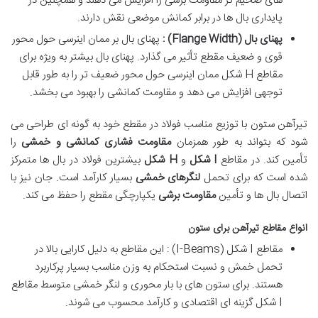
های ضخیم تر مقاومت برشی را افزایش می دهند و همچنین در
پایداری بال ها در برابر کمانش موضعی نقش دارند.
پهنای بال
(Flange Width)
:
پهنای بال بر ممان اینرسی حول محور
قوی و ضعیف مقطع تأثیر می گذارد. پهنای بال بیشتر به ویژه برای
مقاطع H شکل ممان اینرسی حول محور ضعیف تر را به طور قابل
توجهی افزایش می دهد و مقاومت کمانشی را بهبود می بخشد.
تیرآهن ستون با توزیع مناسب فولاد در مقطع خود به گونه ای طراحی می
شود که بتواند به طور همزمان
مقاومت فشاری کمانشی و خمشی
را
تأمین کند. در مقاطع
I
شکل
و
H
شکل
بیشترین فولاد در بال ها متمرکز
شده است که برای تحمل
لنگرهای خمشی
بسیار کارآمد است. جان نیز با
اتصال بال ها و تأمین
مقاومت برشی
یکپارچگی مقطع را حفظ می کند.
انواع مقاطع تیرآهن برای ستون
مقاطع I شکل (I-Beams) : این مقاطع به دلیل کارایی بالا در
تحمل خمش و نسبت استحکام به وزن مناسب بسیار پرکاربرد
هستند. برای ستون های با بار محوری و لنگر خمشی متوسط مقاطع
I شکل گزینه ای اقتصادی و کارآمد محسوب می شوند.