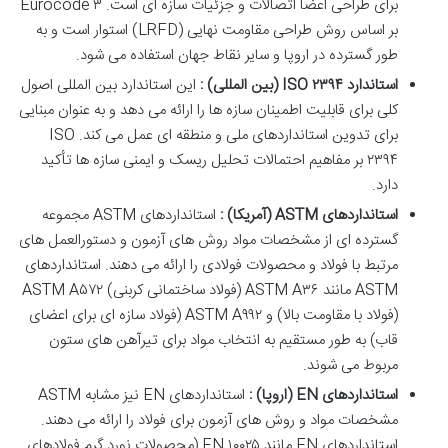
برای طراحی اعضا اتصالات و جزئیات سازه ای است. Eurocode ۳
بر اساس روش طراحی مقاومت نهایی (LRFD) استوار است و به
طور گسترده در اروپا و سایر نقاط جهان استفاده می شود.
استاندارد
ISO
۲۳۹۴
(
بین المللی
)
:
این استاندارد بین المللی اصول
کلی برای قابلیت اطمینان سازه ها را ارائه می دهد و به عنوان مبنایی
برای تدوین استانداردهای ملی و منطقه ای عمل می کند. ISO
۲۳۹۴ بر مفاهیم احتمالات تحلیل ریسک و ایمنی سازه ها تأکید
دارد.
استانداردهای
ASTM (
آمریکا
)
:
استانداردهای ASTM مجموعه
گسترده ای از مشخصات مواد روش های آزمون و دستورالعمل های
مرتبط با فولاد و محصولات فولادی را ارائه می دهند. استانداردهای
ASTM مانند ASTM A۳۶ (فولاد ساختمانی کربنی) ASTM A۵۷۲
(فولاد با مقاومت بالا) و ASTM A۹۹۲ (فولاد سازه ای برای اعضای
قاب) به طور مستقیم به انتخاب مواد برای تیرآهن های ستون
مربوط می شوند.
استانداردهای
EN (
اروپا
)
:
استانداردهای EN نیز مشابه ASTM
مشخصات مواد و روش های آزمون برای فولاد را ارائه می دهند.
استانداردهای EN مانند EN ۱۰۰۲۵ (محصولات نورد گرم فولادهای