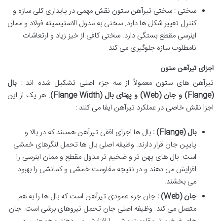
سختی : سختی تیرآهن ستون نقش مهمی در پایداری کلی سازه و
کنترل تغییر شکل ها دارد. سختی به مدول الاستیسیته فولاد و ممان
اینرسی مقطع بستگی دارد. سختی کافی از خیز زیاد و ارتعاشات
نامطلوب سازه جلوگیری می کند.
اجزای تیرآهن ستون
تیرآهن های ستون معمولاً از سه جزء اصلی تشکیل شده اند :
بال
(Flange)
و جان
(Web)
و پهنای بال
(Flange Width)
. هر یک از این
اجزا نقش خاصی در عملکرد تیرآهن ایفا می کنند :
بال
(Flange)
:
بال ها اجزای افقی تیرآهن هستند که در بالا و
پایین جان قرار دارند. وظیفه اصلی بال ها تحمل لنگرهای خمشی
است. بال های پهن تر و ضخیم تر مدول مقطع و ممان اینرسی را
افزایش می دهند و در نتیجه مقاومت خمشی و کمانشی را بهبود
می بخشند.
جان
(Web)
:
جان جزء عمودی تیرآهن است که بال ها را به هم
متصل می کند. وظیفه اصلی جان تحمل نیروهای برشی است. جان