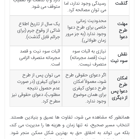
دارد و با گذشت او، تعقیب
گذشت
رسیدگی وجود ندارد، اما
متوقف می شود.
می توان مصالحه کرد.
محدودیت زمانی
مهلت
یک سال از تاریخ اطلاع
خاصی برای طرح دعوا
طرح
شاکی از وقوع جرم (برای
وجود ندارد (به جز مرور
دعوا
جرائم قابل گذشت).
زمان طولانی).
نیازی به اثبات سوء
اثبات سوء نیت و قصد
نقش
نیت (قصد مجرمانه)
مجرمانه متصرف الزامی
سوء نیت
متصرف نیست.
است.
اگر دعوای حقوقی طرح
می توان پس از طرح
امکان
شود، معمولاً امکان
دعوای کیفری (در صورت
طرح
طرح دعوای کیفری
عدم حصول نتیجه
دعوا پس
برای همان موضوع
مطلوب)، دعوای حقوقی نیز
از دیگری
وجود ندارد.
مطرح کرد.
همانطور که مشاهده می شود، تفاوت ها عمیق و بنیادین هستند.
انتخاب مسیر صحیح، نه تنها زمان و هزینه ها را مدیریت می کند،
بلکه می تواند به احقاق حق به بهترین شکل ممکن منجر شود.