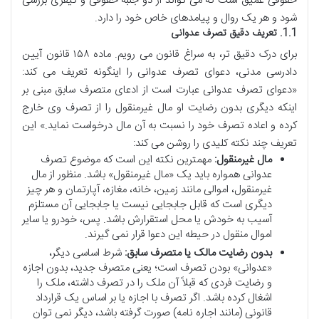
حقوقی عمیق است که می تواند از دو جنبه حقوقی و کیفری بررسی
شود و هر یک روال و پیامدهای خاص خود را دارد.
1.1. تعریف دقیق تصرف عدوانی
برای درک دقیق تر، به سراغ قانون می رویم. ماده ۱۵۸ قانون آیین
دادرسی مدنی، دعوای تصرف عدوانی را اینگونه تعریف می کند:
«دعوای تصرف عدوانی عبارت است از ادعای متصرف سابق مبنی بر
اینکه دیگری بدون رضایت او مال غیرمنقول را از تصرف وی خارج
کرده و اعاده تصرف خود را نسبت به آن مال درخواست نماید.» این
تعریف چند نکته کلیدی را روشن می کند:
مال غیرمنقول:
مهمترین نکته این است که موضوع تصرف
عدوانی همواره باید یک «مال غیرمنقول» باشد. منظور از مال
غیرمنقول، اموالی مانند زمین، خانه، مغازه، آپارتمان و هر چیز
دیگری است که قابل جابجایی نیست یا جابجایی آن مستلزم
آسیب به خودش یا محل استقرارش باشد. پس، خودرو یا سایر
اموال منقول در حیطه این دعوا قرار نمی گیرند.
بدون رضایت مالک یا متصرف سابق:
شرط اساسی دیگر،
«عدوانی» بودن تصرف است؛ یعنی متصرف جدید، بدون اجازه
و رضایت فردی که قبلاً آن ملک را در تصرف داشته، ملک را
اشغال کرده باشد. اگر تصرف با اجازه یا بر اساس یک قرارداد
قانونی (مانند اجاره نامه) صورت گرفته باشد، دیگر نمی توان