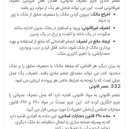
عنصر مادی جرم تصرف عدوانی، همان فعل فیزیکی تصرف
غیرقانونی است. این می تواند شامل هر یک از موارد زیر باشد:
اخراج مالک:
بیرون کردن مالک یا متصرف سابق از ملک با زور
یا حیله.
تصرف غیرقانونی:
ورود و استقرار در ملک بدون اجازه، مانند
سکونت در یک خانه یا کشت و زرع در یک زمین.
ایجاد مانع در تصرف:
انجام اقداماتی که مانع از استفاده و بهره
برداری مالک از ملک شود، مانند قفل کردن درب ورودی،
حصارکشی، یا تغییر کاربری ملک.
به بیان دیگر، هر اقدامی که سلطه مالک یا متصرف سابق را بر ملک
محدود کند، می تواند مصداق عنصر مادی باشد. تصرف، یک عمل
عرفی است که با توجه به شرایط خاص هر پرونده ارزیابی می شود.
3.3.2. عنصر قانونی
عنصر قانونی به مواد قانونی اشاره دارد که عمل تصرف عدوانی را
جرم انگاری کرده اند. این جرم عمدتاً در مواد ۶۹۰ و ۶۹۲ قانون
مجازات اسلامی (بخش تعزیرات) مورد بررسی قرار می گیرد:
ماده ۶۹۰ قانون مجازات اسلامی:
این ماده به افرادی اشاره دارد
که به وسیله صحنه سازی یا اعمال متقلبانه، به ملک دیگری
تجاوز کرده و آن را تصرف می کنند.