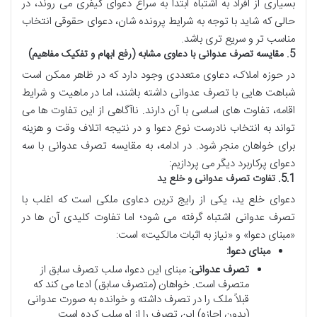
بسیاری از افراد به اشتباه ابتدا به سراغ دعوای کیفری می روند، در
حالی که شاید با توجه به شرایط پرونده شان، دعوای حقوقی انتخاب
مناسب تر و سریع تری باشد.
5. مقایسه تصرف عدوانی با دعاوی مشابه (رفع ابهام و تفکیک مفاهیم)
در حوزه املاک، دعاوی متعددی وجود دارد که در ظاهر ممکن است
شباهت هایی با تصرف عدوانی داشته باشند، اما در ماهیت و شرایط
اقامه، تفاوت های اساسی با آن دارند. ناآگاهی از این تفاوت ها می
تواند به انتخاب نادرست نوع دعوا و در نتیجه اتلاف وقت و هزینه
برای خواهان منجر شود. در ادامه، به مقایسه تصرف عدوانی با سه
دعوای پرکاربرد دیگر می پردازیم:
5.1. تفاوت تصرف عدوانی و خلع ید
دعوای خلع ید، یکی از رایج ترین دعاوی ملکی است که اغلب با
تصرف عدوانی اشتباه گرفته می شود؛ اما تفاوت کلیدی آن ها در
«مبنای دعوا» و «نیاز به اثبات مالکیت» است:
مبنای دعوا:
تصرف عدوانی:
مبنای این دعوا، سلب تصرف سابق از
متصرف است. خواهان (متصرف سابق) ادعا می کند که
قبلاً ملک را در تصرف داشته و خوانده به صورت عدوانی
(بدون اجازه) این تصرف را از او سلب کرده است.