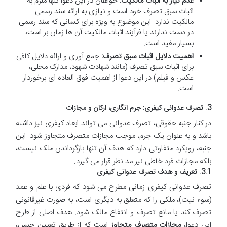
عدم نیاز به اثبات مالکیت:
خواهان در این دعوا تنها ملزم به
اثبات سبق تصرف خود است و نیازی به ارائه سند رسمی
مالکیت ندارد. این موضوع به ویژه برای کسانی که سند رسمی
در دست ندارند یا فرآیند اثبات مالکیت آن ها زمان بر است،
بسیار مفید است.
اهمیت دلایل اثبات سبق تصرف:
جمع آوری و ارائه دلایل کافی
برای اثبات سبق تصرف (مانند شهادت شهود، مدارک محلی،
عکس و فیلم) در این دعوا از اهمیت فوق العاده ای برخوردار
است.
3. تصرف عدوانی کیفری: جرم انگاری، ارکان و مجازات
در کنار جنبه حقوقی، تصرف عدوانی می تواند ابعاد کیفری نیز داشته
باشد و به عنوان یک جرم، موجب مجازات متصرف متجاوز شود. این
جنبه، رویکرد متفاوتی دارد که هدف آن تنها بازگرداندن ملک نیست،
بلکه مجازات فرد خاطی نیز مد نظر قرار می گیرد.
3.1. تعریف و هدف تصرف عدوانی کیفری
تصرف عدوانی کیفری زمانی مطرح می شود که فردی با علم و عمد
(سوء نیت)، ملکی را که متعلق به دیگری است، به صورت غیرقانونی
تصرف کند یا مانع تصرف و انتفاع مالک شود. هدف اصلی از طرح
این دعوا،
مجازات متصرف متجاوز
است که از طریق تعیین حبس،