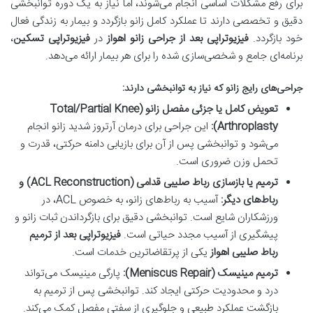
برای رفع مشکلات اساسی انجام می‌شوند، اما نیاز به یک دوره توانبخشی
دقیق و تخصصی دارند تا عملکرد کامل زانو بازگردد و بیمار به زندگی فعال
خود بازگردد.
فیزیوتراپی بعد از جراحی زانو اهواز
در
فیزیوتراپی تسکین
،
برنامه‌ای جامع و شخصی‌سازی شده را برای هر بیمار ارائه می‌دهد.
جراحی‌های رایج زانو که نیاز به توانبخشی دارند:
تعویض کامل یا جزئی مفصل زانو (Total/Partial Knee
Arthroplasty):
این جراحی برای درمان آرتروز شدید زانو انجام
می‌شود و توانبخشی پس از آن برای بازیابی دامنه حرکتی، قدرت و
تحمل وزن ضروری است.
ترمیم یا بازسازی رباط صلیبی قدامی (ACL Reconstruction) و
رباط‌های دیگر:
آسیب به رباط‌های زانو، به خصوص ACL، در
ورزشکاران شایع است. توانبخشی دقیق برای بازگرداندن ثبات زانو و
پیشگیری از آسیب مجدد حیاتی است.
فیزیوتراپی بعد از ترمیم
رباط صلیبی اهواز
یکی از پرتقاضاترین خدمات است.
ترمیم مینیسک (Meniscus Repair):
پارگی مینیسک می‌تواند
درد و محدودیت حرکتی ایجاد کند. توانبخشی پس از ترمیم به
بازگشت عملکرد طبیعی و جلوگیری از سفتی مفصل کمک می‌کند.