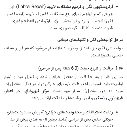
آرتروسکوپی لگن و ترمیم مشکلات لابروم (Labral Repair):
این
جراحی کمتر تهاجمی برای رفع مشکلات غضروف لابروم (لبه مفصل
لگن) انجام می‌شود و توانبخشی برای بازگرداندن انعطاف‌پذیری و
قدرت عضلات اطراف لگن ضروری است.
مراحل توانبخشی لگن و تکنیک‌های درمانی:
توانبخشی لگن نیز مانند زانو، در چند فاز انجام می‌شود که هر فاز بر اهداف
خاصی متمرکز است.
فاز 1: مراقبت و شروع حرکت (0-6 هفته پس از جراحی)
در این فاز اولیه، حفاظت از مفصل جراحی شده و کنترل درد و تورم
اولویت دارد. آموزش احتیاطات لازم برای جلوگیری از دررفتگی مفصل (در
مورد تعویض مفصل) بسیار مهم است.
مرکز فیزیوتراپی در اهواز
،
فیزیوتراپی تسکین
، این مراقبت‌ها را با دقت ارائه می‌دهد.
رعایت احتیاطات و محدودیت‌های حرکتی:
آموزش محدودیت‌های
حرکتی خاص پس از جراحی (مانند پرهیز از خم شدن بیش از حد
لگن، چرخش داخلی و تقریب پاها) برای جلوگیری از دررفتگی یا