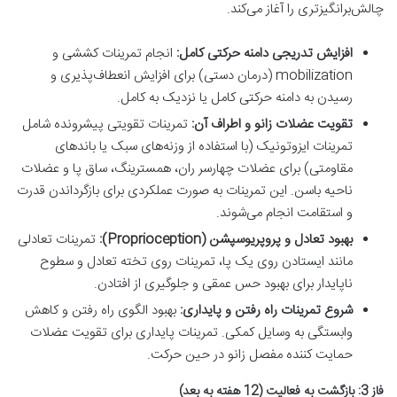
چالش‌برانگیزتری را آغاز می‌کند.
افزایش تدریجی دامنه حرکتی کامل:
انجام تمرینات کششی و
mobilization (درمان دستی) برای افزایش انعطاف‌پذیری و
رسیدن به دامنه حرکتی کامل یا نزدیک به کامل.
تقویت عضلات زانو و اطراف آن:
تمرینات تقویتی پیشرونده شامل
تمرینات ایزوتونیک (با استفاده از وزنه‌های سبک یا باندهای
مقاومتی) برای عضلات چهارسر ران، همسترینگ، ساق پا و عضلات
ناحیه باسن. این تمرینات به صورت عملکردی برای بازگرداندن قدرت
و استقامت انجام می‌شوند.
بهبود تعادل و پروپریوسپشن (Proprioception):
تمرینات تعادلی
مانند ایستادن روی یک پا، تمرینات روی تخته تعادل و سطوح
ناپایدار برای بهبود حس عمقی و جلوگیری از افتادن.
شروع تمرینات راه رفتن و پایداری:
بهبود الگوی راه رفتن و کاهش
وابستگی به وسایل کمکی. تمرینات پایداری برای تقویت عضلات
حمایت کننده مفصل زانو در حین حرکت.
فاز 3: بازگشت به فعالیت (12 هفته به بعد)