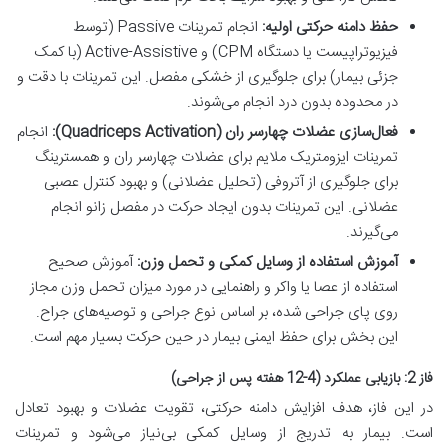
حفظ دامنه حرکتی اولیه:
انجام تمرینات Passive (توسط
فیزیوتراپیست یا دستگاه CPM) و Active-Assistive (با کمک
جزئی بیمار) برای جلوگیری از خشکی مفصل. این تمرینات با دقت و
در محدوده بدون درد انجام می‌شوند.
فعال‌سازی عضلات چهارسر ران (Quadriceps Activation):
انجام
تمرینات ایزومتریک ملایم برای عضلات چهارسر ران و همسترینگ
برای جلوگیری از آتروفی (تحلیل عضلانی) و بهبود کنترل عصبی
عضلانی. این تمرینات بدون ایجاد حرکت در مفصل زانو انجام
می‌گیرند.
آموزش استفاده از وسایل کمکی و تحمل وزن:
آموزش صحیح
استفاده از عصا یا واکر و راهنمایی در مورد میزان تحمل وزن مجاز
روی پای جراحی شده، بر اساس نوع جراحی و توصیه‌های جراح.
این بخش برای حفظ ایمنی بیمار در حین حرکت بسیار مهم است.
فاز 2: بازیابی عملکرد (4-12 هفته پس از جراحی)
در این فاز، هدف افزایش دامنه حرکتی، تقویت عضلات و بهبود تعادل
است. بیمار به تدریج از وسایل کمکی بی‌نیاز می‌شود و تمرینات