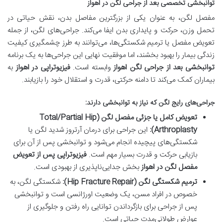
توانبخشی تخصصی بعد از جراحی لگن در اهواز
مفصل لگن، به عنوان یکی از بزرگترین مفاصل بدن، نقش حیاتی در
تحمل وزن، حرکت و پایداری بدن ایفا می‌کند. جراحی‌های لگن، از جمله
تعویض مفصل یا ترمیم شکستگی‌ها، می‌توانند به طرز چشمگیری کیفیت
زندگی بیمار را بهبود بخشند، اما موفقیت نهایی این جراحی‌ها به یک برنامه
توانبخشی بعد از جراحی لگن اهواز
وابسته است.
فیزیوتراپی در اهواز
به
بیماران کمک می‌کند تا دامنه حرکتی، قدرت و استقلال خود را بازیابند.
جراحی‌های رایج لگن که نیاز به توانبخشی دارند:
تعویض کامل یا جزئی مفصل لگن (Total/Partial Hip
Arthroplasty):
این جراحی برای درمان آرتروز شدید لگن یا
شکستگی‌های پیچیده انجام می‌شود و توانبخشی پس از آن برای
بازیابی حرکت و قدرت بسیار مهم است.
فیزیوتراپی پس از تعویض
مفصل لگن در اهواز
بخش جدایی‌ناپذیری از بهبودی است.
ترمیم شکستگی لگن (Hip Fracture Repair):
شکستگی لگن، به
خصوص در افراد مسن، یک وضعیت اورژانسی است و توانبخشی
پس از جراحی برای بازگرداندن توانایی راه رفتن و جلوگیری از
عوارض طولانی‌مدت حیاتی است.