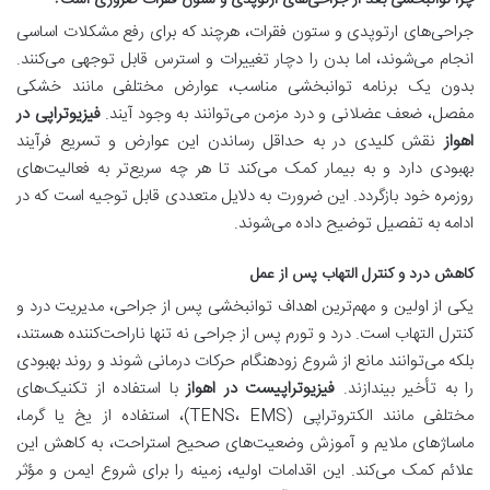
چرا توانبخشی بعد از جراحی‌های ارتوپدی و ستون فقرات ضروری است؟
جراحی‌های ارتوپدی و ستون فقرات، هرچند که برای رفع مشکلات اساسی
انجام می‌شوند، اما بدن را دچار تغییرات و استرس قابل توجهی می‌کنند.
بدون یک برنامه توانبخشی مناسب، عوارض مختلفی مانند خشکی
مفصل، ضعف عضلانی و درد مزمن می‌توانند به وجود آیند.
فیزیوتراپی در
اهواز
نقش کلیدی در به حداقل رساندن این عوارض و تسریع فرآیند
بهبودی دارد و به بیمار کمک می‌کند تا هر چه سریع‌تر به فعالیت‌های
روزمره خود بازگردد. این ضرورت به دلایل متعددی قابل توجیه است که در
ادامه به تفصیل توضیح داده می‌شوند.
کاهش درد و کنترل التهاب پس از عمل
یکی از اولین و مهم‌ترین اهداف توانبخشی پس از جراحی، مدیریت درد و
کنترل التهاب است. درد و تورم پس از جراحی نه تنها ناراحت‌کننده هستند،
بلکه می‌توانند مانع از شروع زودهنگام حرکات درمانی شوند و روند بهبودی
را به تأخیر بیندازند.
فیزیوتراپیست در اهواز
با استفاده از تکنیک‌های
مختلفی مانند الکتروتراپی (TENS، EMS)، استفاده از یخ یا گرما،
ماساژهای ملایم و آموزش وضعیت‌های صحیح استراحت، به کاهش این
علائم کمک می‌کند. این اقدامات اولیه، زمینه را برای شروع ایمن و مؤثر