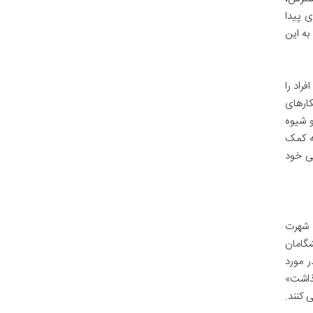
 پیدا
به این
راد را
کارهای
و شیوه
له کمک
گی خود
ارک مک کورمک (Mark H. McCormack)، نویسنده و حقوق دان آمریکایی، به دلیل بنیان گذاری کمپانی بین المللی IMG شهرت
شگامان
 مورد
ه باید کنار گذاشت»
 کنند.