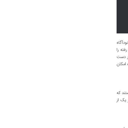
ودآگاه
فته را
ار دست
 امکان
تند که
 یک از