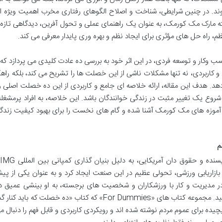
د. در چنین شرایطی، شناخت و اصلاح الگوهای رفتاری مخرب اهمیت ویژه ای
ه مارک مک کورمک، به عنوان یک راهنمای عملی و تحول آفرین، دیدگاهی تازه 
نظم، راه حل های مؤثری برای ایجاد نظم و بهره وری پایدار معرفی می کند.
کار و توسعه فردی، در این اثر خود به بررسی ده عادت کلیدی می پردازد که اف
 و کاربردی، نه تنها مشکلات ناشی از این خصلت ها را تشریح می کند، بلکه راه
می دهد. هدف این مقاله، ارائه خلاصه ای جامع و کاربردی از این ده خصلت اصلی 
ی شروع یک تغییر مثبت در زندگی خوانندگان باشد. این خلاصه، به افراد پرمشغ
ره آموزه های مک کورمک آشنا شده و گام های نخست را برای بهبود کیفیت زند
م
م
ینه بازاریابی ورزشی، تحولی عظیم در این صنعت ایجاد کرد و به عنوان یکی از پی
مدیریت و کار با ورزشکاران و شخصیت های برجسته، به او بینشی عمیق در
عوامل موفقیت و شکست افراد در دنیای واقعی بخشید. مجموعه کتاب های «For Dummies» که کتاب «ده خصلت ک
ده برای عموم مردم نوشته شده اند و رویکردی کاربردی و قابل فهم را دنبال می