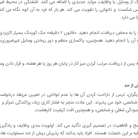
رگ از وسایل یا وظایف، موارد جدیدی را اضافه می کنند. آشفتگی در محیط فی
شکست و ناتوانی را تقویت می کند. هر بار که فرد به آن کوه نگاه می کند
 می دارد.
او توصیه می کند کارهای کوچک را به محض دریافت، انجام دهید. «قانون ۲ دقیقه» مک کورمک ب
، همان لحظه آن را انجام دهید. همچنین، پاکسازی منظم و دور ریختن وسایل غیرضروری، 
 پس از دریافت، مرتب کردن میز کار در پایان هر روز یا هر هفته، و قرار دادن وس
دیگران، ترس از ناراحت کردن آن ها یا عدم توانایی در تعیین مرزها، درخوا
خصی خود می پذیرند. این عادت منجر به فشار کاری زیاد، پراکندگی تمرکز و ن
 فرسودگی شغلی و شخصی، و همچنین افت کیفیت کارهاست.
ح و قاطعیت در تصمیم گیری تأکید می کند. اولویت بندی وظایف و یادگیری
به بر این خصلت هستند. افراد باید بدانند که پذیرش بیش از حد مسئولیت ها، ن