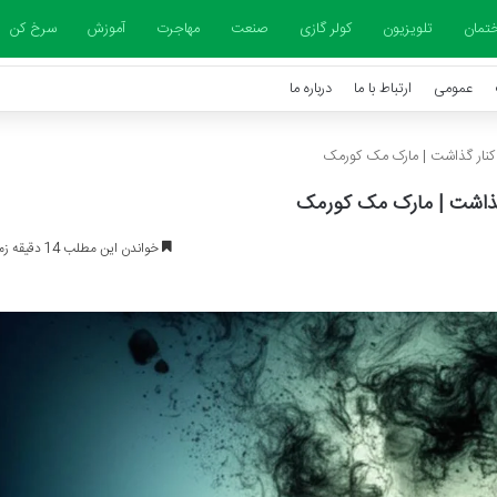
تمان
تلویزیون
کولر گازی
صنعت
مهاجرت
آموزش
سرخ کن
عمومی
ارتباط با ما
درباره ما
کنار گذاشت | مارک مک کورمک
گذاشت | مارک مک کورمک
خواندن این مطلب 14 دقیقه زمان میبرد