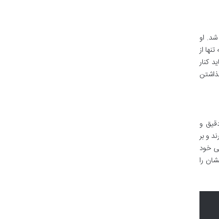
نعت ورزش شد. او
نها از
 کنار
گذاشتن
دقیق و
د و بر
گی خود
شان را