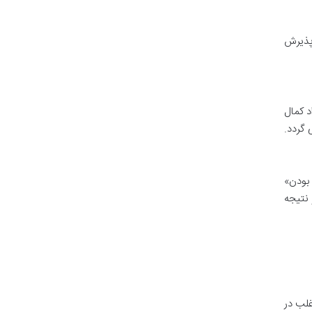
 پذیرش
د کمال
 گردد.
 بودن»
 نتیجه
غلب در