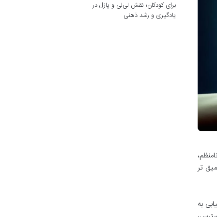
برای کودکان؛ نقش لی‌لی و پازل در
یادگیری و رشد ذهنی
امنظم،
میق تر
ابی به
استرس،