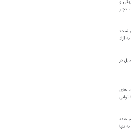
زیکی و
، دچار
سیار کاربردی است:
به آزاد
ایل در
ست های
اتوانی
 «نه»
ه تنها