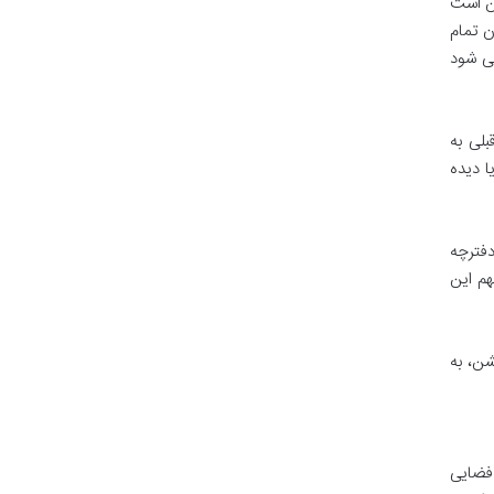
کن است
ن تمام
می شود
بلی به
ا دیده
دفترچه
م این
شن، به
 فضایی