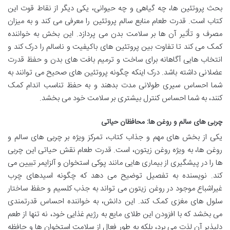
بحث پروتئین ها، چه گیاهی و چه حیوانی، یکی دیگر از نقاط قوت این
کتاب است. قدرت طعام منابع سالم پروتئین را معرفی می کند و به میزان
مصرف و تأثیر آن ها بر سلامت بدن می پردازد. این بخش به خواننده
کمک می کند تا تفاوت بین پروتئین های باکیفیت و ناسالم را درک کند و
انتخاب هایی آگاهانه برای ساخت و ترمیم بافت های بدن و حفظ قدرت
عضلانی داشته باشد. درک اینکه چگونه پروتئین های صحیح می توانند به
شما احساس سیری طولانی مدت بدهند و به حفظ تناسب اندام کمک
کنند، به شما احساس کنترل بیشتری بر سلامت خود می بخشد.
چربی های سالم و روغن ها: محافظان حیاتی
یکی از بخش های مهم و جذاب کتاب، تمرکز ویژه بر چربی های سالم و
روغن ها، به ویژه روغن زیتون، است. قدرت طعام نقش حیاتی این چربی
ها را در پیشگیری از بیماری هایی مانند پوکی استخوان و آلزایمر تبیین می
کند. نویسنده به تفصیل توضیح می دهد که چگونه اسیدهای چرب
غیراشباع موجود در روغن زیتون می تواند به جذب کلسیم و حفظ ساختار
سلول های مغزی کمک کند. این دانش، به خواننده احساس قدرتمندی
می بخشد که با افزودن این طلای مایع به رژیم غذایی خود، نه تنها از طعم
دلپذیر آن لذت می برد، بلکه به طور فعال از سلامت استخوان ها و حافظه