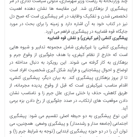
چند وزارتخانه به ریاست وزیر شهرسازی، متولی سیاست گذاری در امر
پیشگیری از بزهکاری شد. این مقایسه ها نشان دهنده اهمیت
تخصصی شدن و تفکیک وظایف در امر پیشگیری است که صبح دل
نیز در کتاب خود به آن اشاره دارد و زمینه را برای بحث در مورد
جایگاه قوه قضاییه در پیشگیری فراهم می آورد.
پیشگیری کنشی (غیر کیفری) و نقش قوه قضاییه
پیشگیری کنشی یا غیرکیفری شامل مجموعه تدابیر و شیوه هایی
است که خارج از نظام کیفری، با هدف جلوگیری از وقوع جرم و
بزهکاری به کار گرفته می شوند. این رویکرد به دنبال مداخله در
اوضاع و احوال پیشاجنایی و فرآیند شکل گیری شخصیت افراد است
تا از بروز بزهکاری پیشگیری کند. به بیان دیگر، پیشگیری کنشی،
اقدام مناسب غیرکیفری است که قبل از وقوع پدیده مجرمانه، از
طریق کاهش، حذف یا خنثی سازی علل جرم زا و نامناسب نشان
دادن موقعیت های ارتکاب، در صدد جلوگیری از رخ دادن بزه برمی
آید.
این نوع پیشگیری به دو حیطه اصلی تقسیم می شود: پیشگیری
اجتماعی (جامعه مدار و رشدمدار) و پیشگیری وضعی. همچنین، می
توان آن را در دو حوزه پیشگیری ابتدایی (توجه به شرایط جرم زا) و