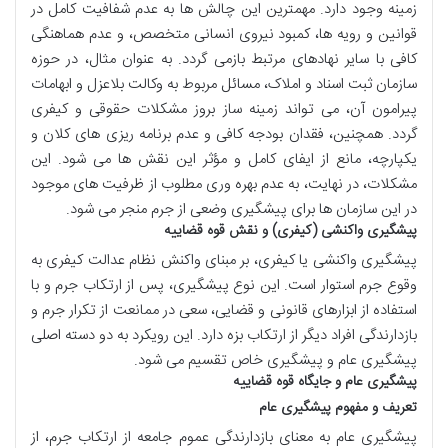
زمینه وجود دارد. مهمترین این چالش ها به عدم شفافیت کامل در
قوانین و رویه ها، کمبود نیروی انسانی متخصص، و عدم هماهنگی
کافی با سایر نهادهای مرتبط بازمی گردد. به عنوان مثال، در حوزه
سازمان ثبت اسناد و املاک، مسائل مربوط به وکالت بلاعزل و ابهامات
پیرامون آن، می تواند زمینه ساز بروز مشکلات حقوقی و کیفری
گردد. همچنین، فقدان بودجه کافی و عدم برنامه ریزی های کلان و
یکپارچه، مانع از ایفای کامل و مؤثر این نقش ها می شود. این
مشکلات، در نهایت، به عدم بهره وری مطلوب از ظرفیت های موجود
در این سازمان ها برای پیشگیری وضعی از جرم منجر می شود.
پیشگیری واکنشی (کیفری) و نقش قوه قضاییه
پیشگیری واکنشی یا کیفری، بر مبنای واکنش نظام عدالت کیفری به
وقوع جرم استوار است. این نوع پیشگیری، پس از ارتکاب جرم و با
استفاده از ابزارهای قانونی و قضایی، سعی در ممانعت از تکرار جرم و
بازدارندگی افراد دیگر از ارتکاب بزه دارد. این رویکرد به دو دسته اصلی
پیشگیری عام و پیشگیری خاص تقسیم می شود.
پیشگیری عام و جایگاه قوه قضاییه
تعریف و مفهوم پیشگیری عام
پیشگیری عام به معنای بازدارندگی عموم جامعه از ارتکاب جرم، از