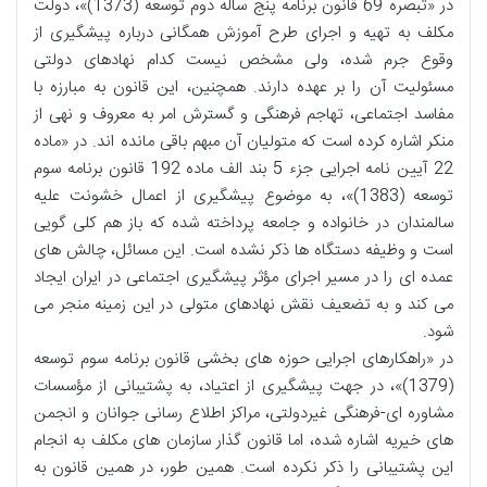
در «تبصره 69 قانون برنامه پنج ساله دوم توسعه (1373)»، دولت
مکلف به تهیه و اجرای طرح آموزش همگانی درباره پیشگیری از
وقوع جرم شده، ولی مشخص نیست کدام نهادهای دولتی
مسئولیت آن را بر عهده دارند. همچنین، این قانون به مبارزه با
مفاسد اجتماعی، تهاجم فرهنگی و گسترش امر به معروف و نهی از
منکر اشاره کرده است که متولیان آن مبهم باقی مانده اند. در «ماده
22 آیین نامه اجرایی جزء 5 بند الف ماده 192 قانون برنامه سوم
توسعه (1383)»، به موضوع پیشگیری از اعمال خشونت علیه
سالمندان در خانواده و جامعه پرداخته شده که باز هم کلی گویی
است و وظیفه دستگاه ها ذکر نشده است. این مسائل، چالش های
عمده ای را در مسیر اجرای مؤثر پیشگیری اجتماعی در ایران ایجاد
می کند و به تضعیف نقش نهادهای متولی در این زمینه منجر می
شود.
در «راهکارهای اجرایی حوزه های بخشی قانون برنامه سوم توسعه
(1379)»، در جهت پیشگیری از اعتیاد، به پشتیبانی از مؤسسات
مشاوره ای-فرهنگی غیردولتی، مراکز اطلاع رسانی جوانان و انجمن
های خیریه اشاره شده، اما قانون گذار سازمان های مکلف به انجام
این پشتیبانی را ذکر نکرده است. همین طور، در همین قانون به