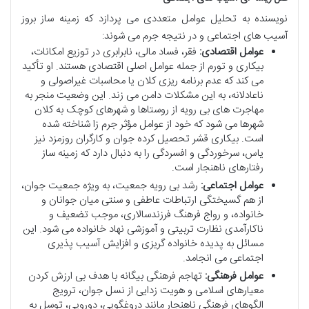
نویسنده به تحلیل عوامل متعددی می پردازد که زمینه ساز بروز
آسیب های اجتماعی و در نتیجه جرم می شوند:
عوامل اقتصادی:
فقر، فساد مالی، نابرابری در توزیع امکانات،
بیکاری و تورم از جمله عوامل اصلی اقتصادی هستند. او تأکید
می کند که عدم برنامه ریزی کلان یا محاسبات غیراصولی و
ناعادلانه، به این مشکلات دامن می زند. این وضعیت منجر به
مهاجرت های بی رویه از روستاها و شهرهای کوچک به کلان
شهرها می شود که خود از عوامل مؤثر جرم زا شناخته شده
است. بیکاری قشر تحصیل کرده جوان و کارگران روزمزد نیز
یاس، سرخوردگی و افسردگی را به دنبال دارد که زمینه ساز
رفتارهای ناهنجار است.
عوامل اجتماعی:
رشد بی رویه جمعیت، به ویژه جمعیت جوان،
از هم گسیختگی ارتباطات عاطفی و سنتی میان جوانان و
خانواده، و رواج فرهنگ فرزندسالاری، موجب تضعیف و
ناکارآمدی نظارت تربیتی و آموزشی نهاد خانواده می شود. این
مسائل به پدیده خانواده گریزی و افزایش آسیب پذیری
اجتماعی می انجامد.
عوامل فرهنگی:
تهاجم فرهنگی بیگانه با هدف بی ارزش کردن
معیارهای اسلامی و هویت زدایی از نسل جوان، ترویج
الگوهای فرهنگی ناهنجار مانند دروغگویی، دورویی، توسل به