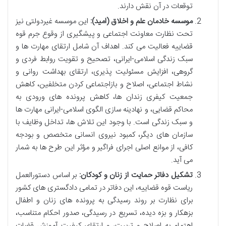
توقعات در آن نقش دارند.
موسسه خادمان علم و اخلاق (امید):
این موسسه غیردولتی نیز
تحت نظارت معاونت اجتماعی و پیشگیری از وقوع جرم قوه
قضاییه فعالیت می کند. اهداف آن شامل ارتقای مهارت ها و
سبک زندگی اسلامی-ایرانی، تصحیح و تقویت روابط فردی و
گروهی، افزایش مسئولیت پذیری، ارتقای بهداشت روانی و
نشاط اجتماعی، اصلاح و بازاجتماعی کردن متخلفین، کاهش
جمعیت کیفری زندان ها، کاهش پرونده های ورودی به
محاکم قضایی، و نهادینه سازی الگوی اسلامی-ایرانی مهارت ها
و سبک زندگی است. با وجود این تلاش ها، تداخل وظایف با
سازمان های دیگر، کمبود نیروی انسانی متخصص و بودجه
کافی، از موانع اصلی اجرای فراگیر و مؤثر این طرح ها به شمار
می آید.
تشکیل دفاتر حمایت از زنان و کودکان:
بر اساس دستورالعمل
ریاست قوه قضاییه، این دفاتر در تمامی دادگستری های کشور
برای نظارت بر روند رسیدگی به پرونده های زنان و اطفال
بزهکار و بزه دیده، تسریع در رسیدگی، صدور احکام متناسب،
اهتمام به اصلاح و تربیت، و ارتقای کیفیت آموزش قضات