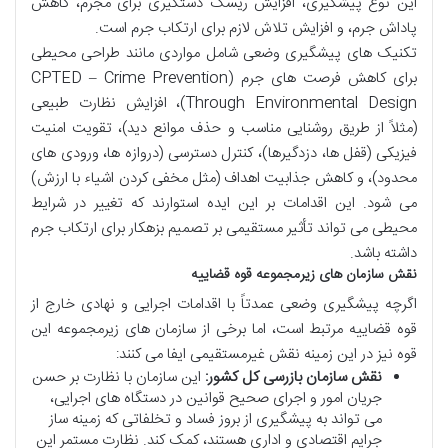
این نوع پیشگیری، افزایش ریسک دستگیری برای مجرم، کاهش
پاداش جرم، و افزایش تلاش لازم برای ارتکاب جرم است.
تکنیک های پیشگیری وضعی شامل مواردی مانند طراحی محیطی
برای کاهش فرصت های جرم (CPTED – Crime Prevention
Through Environmental Design)، افزایش نظارت طبیعی
(مثلاً از طریق روشنایی مناسب و حذف موانع دید)، تقویت امنیت
فیزیکی (قفل ها، دزدگیرها)، کنترل دسترسی (دروازه ها، ورودی های
محدود)، و کاهش جذابیت اهداف (مثل مخفی کردن اشیاء با ارزش)
می شود. این اقدامات بر این ایده استوارند که تغییر در شرایط
محیطی می تواند تأثیر مستقیمی بر تصمیم بزهکار برای ارتکاب جرم
داشته باشد.
نقش سازمان های زیرمجموعه قوه قضاییه
اگرچه پیشگیری وضعی عمدتاً با اقدامات اجرایی و نهادی خارج از
قوه قضاییه مرتبط است، اما برخی از سازمان های زیرمجموعه این
قوه نیز در این زمینه نقش غیرمستقیمی ایفا می کنند:
نقش سازمان بازرسی کل کشور:
این سازمان با نظارت بر حسن
جریان امور و اجرای صحیح قوانین در دستگاه های اجرایی،
می تواند به پیشگیری از بروز فساد و تخلفاتی که زمینه ساز
جرایم اقتصادی و اداری هستند، کمک کند. نظارت مستمر این