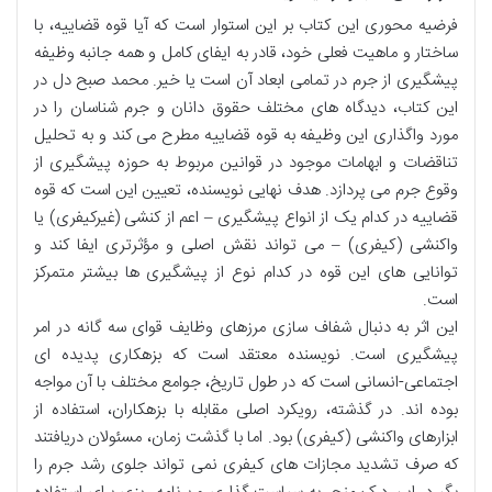
فرضیه محوری این کتاب بر این استوار است که آیا قوه قضاییه، با
ساختار و ماهیت فعلی خود، قادر به ایفای کامل و همه جانبه وظیفه
پیشگیری از جرم در تمامی ابعاد آن است یا خیر. محمد صبح دل در
این کتاب، دیدگاه های مختلف حقوق دانان و جرم شناسان را در
مورد واگذاری این وظیفه به قوه قضاییه مطرح می کند و به تحلیل
تناقضات و ابهامات موجود در قوانین مربوط به حوزه پیشگیری از
وقوع جرم می پردازد. هدف نهایی نویسنده، تعیین این است که قوه
قضاییه در کدام یک از انواع پیشگیری – اعم از کنشی (غیرکیفری) یا
واکنشی (کیفری) – می تواند نقش اصلی و مؤثرتری ایفا کند و
توانایی های این قوه در کدام نوع از پیشگیری ها بیشتر متمرکز
است.
این اثر به دنبال شفاف سازی مرزهای وظایف قوای سه گانه در امر
پیشگیری است. نویسنده معتقد است که بزهکاری پدیده ای
اجتماعی-انسانی است که در طول تاریخ، جوامع مختلف با آن مواجه
بوده اند. در گذشته، رویکرد اصلی مقابله با بزهکاران، استفاده از
ابزارهای واکنشی (کیفری) بود. اما با گذشت زمان، مسئولان دریافتند
که صرف تشدید مجازات های کیفری نمی تواند جلوی رشد جرم را