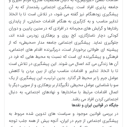
اقدامات کنشی «غیرکیفری» به دنبال شخصیت سازی، مردم آمیزی و
جامعه پذیری افراد است. پیشگیری اجتماعی رشدمدار که به آن
پیشگیری زودهنگام نیز گفته می شود، در تلاش است تا با اتخاذ
تدابیر مناسب و به کارگیری به هنگام اقدامات حمایتی، از پایداری
رفتارها و گرایش های مجرمانه در افرادی که در سنین پایین و دوران
کودکی دچار ناسازگاری، کج روی و بزهکاری زودرس شده اند،
جلوگیری نماید. پیشگیری اجتماعی جامعه مدار «محیطی» که از
پیشینه ای طولانی برخوردار است، دربرگیرنده اقدام های اجتماعی،
فرهنگی و پیشگیرنده ای است که نسبت به محیط هایی که فرد در
آن ها زندگی می کند اعمال می شوند. این پیشگیری در تلاش است
تا با اتخاذ تدابیر و اقدامات مناسب برای از بین بردن یا کاهش
عوامل جرم زا بر محیط اثر گذارد. بدین ترتیب، این پیشگیری از یک
سو با شناسایی عوامل محیطی تأثیرگذار بر بزهکاری و از سویی دیگر با
اعمال اقدامات مرتبط با ساختارها و نهادهای اجتماعی، به دنبال
اجتماعی کردن افراد می باشد.
جایگاه در قوانین ایران و نقدها
در بررسی قوانین موجود و سیاست های تدوین شده مربوط به
پیشگیری اجتماعی از جرم در ایران، آنچه بیش از همه جلب توجه