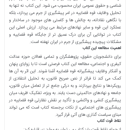
شناسی و حقوق عمومی ایران محسوب می شود. این کتاب نه تنها به
تحلیل وظایف قوه قضاییه در امر پیشگیری از جرم می پردازد، بلکه
با نگاهی نقادانه، به چالش ها و کاستی های موجود در ساختار و
عملکرد این قوه و سایر نهادهای مرتبط می پردازد. ارزش اصلی این
کتاب در توانایی آن برای درک عمیق تر از جایگاه قوه قضاییه و
مشکلات پیچیده پیشگیری از جرم در ایران نهفته است.
اهمیت مطالعه این کتاب
برای دانشجویان حقوق، پژوهشگران و تمامی فعالان حوزه عدالت
کیفری و اجتماعی، مطالعه این کتاب فرصتی است تا با زوایای پنهان
و آشکار وظایف پیشگیرانه قوه قضاییه آشنا شوند. این اثر به آن ها
کمک می کند تا فراتر از نص صریح قانون، به تحلیل انتقادی از
رویکردها و نتایج بپردازند و به درکی جامع تر از تعامل میان قانون،
جامعه و نهادهای حاکمیتی دست یابند. به ویژه، تفکیک ظریف میان
پیشگیری کنشی و واکنشی و تأکید بر نقش نظارتی قوه قضاییه در
پیشگیری های اجتماعی، از نکات برجسته کتاب است که می تواند
مبنای سیاست گذاری های آتی قرار گیرد.
نقاط قوت کتاب
از جمله نقاط قوت بارز کتاب می توان به موارد زیر اشاره کرد: