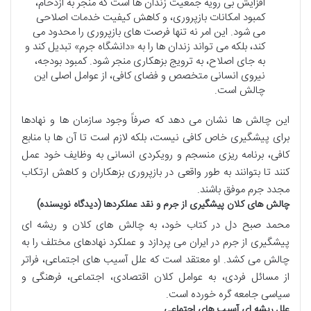
افزایش بی رویه جمعیت زندان ها است که منجر به ازدحام،
کمبود امکانات بازپروری، و کاهش کیفیت خدمات اصلاحی
می شود. این امر نه تنها فرصت های بازپروری را محدود می
کند، بلکه می تواند زندان ها را به «دانشگاه جرم» تبدیل کند و
به جای اصلاح، به ترویج بزهکاری منجر شود. کمبود بودجه،
نیروی انسانی متخصص و فضای کافی، از عوامل اصلی این
چالش است.
این چالش ها نشان می دهد که صرفاً وجود سازمان ها و نهادها
برای پیشگیری خاص کافی نیست، بلکه لازم است تا آن ها با منابع
کافی، برنامه ریزی منسجم و رویکردی انسانی به وظایف خود عمل
کنند تا بتوانند به طور واقعی در بازپروری بزهکاران و کاهش ارتکاب
مجدد جرم موفق باشند.
چالش های کلان پیشگیری از جرم و نقد عملکردها (دیدگاه نویسنده)
محمد صبح دل در کتاب خود، به چالش های کلان و ریشه ای
پیشگیری از جرم در ایران می پردازد و عملکرد نهادهای مختلف را به
چالش می کشد. او معتقد است که علل آسیب های اجتماعی، فراتر
از مسائل فردی، به عوامل کلان اقتصادی، اجتماعی، فرهنگی و
سیاسی جامعه گره خورده است.
علل ریشه ای آسیب های اجتماعی