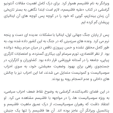
ویرانگر به نام فاشیسم هموار کرد. برای درک کامل اهمیت مقالات آنتونیو
گرامشی در کتاب «علیه فاشیسم»، لازم است ابتدا نگاهی به بستر تاریخی
آن زمان بیندازیم، گویی که خود را در کوچه پس کوچه های آن ایتالیای
پریشان گم کرده ایم.
پس از پایان جنگ جهانی اول، ایتالیا با مشکلات عدیده ای دست و پنجه
نرم می کرد. وعده های سرزمینی که در جنگ به این کشور داده شده بود، به
طور کامل محقق نشده و حس پیروزی ناقص در میان مردم ریشه دوانده
بود. از نظر اقتصادی، تورم سرسام آور، بیکاری گسترده، و اعتصابات کارگری
پیاپی، جامعه را در آستانه فروپاشی قرار داده بود. کشاورزان و کارگران، در
جستجوی راهی برای بهبود وضعیت معیشتی خود، به سوی احزاب
سوسیالیست و کمونیست متمایل می شدند، اما این احزاب نیز با چالش
های داخلی و عدم انسجام روبه رو بودند.
در این فضای ناامیدکننده، گرامشی به وضوح نقاط ضعف احزاب سیاسی،
به ویژه سوسیالیست ها، را در مواجهه با فاشیسم مشاهده می کرد. او
اعتقاد داشت که رهبران سوسیالیست، از درک عمیق ماهیت فاشیسم و
پتانسیل ویرانگر آن عاجز بوده اند. آن ها فاشیسم را تنها یک جنبش