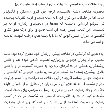
پیوند مقالات علیه فاشیسم با نظریات بعدی گرامشی (دفترهای زندان)
مجموعه مقالات «علیه فاشیسم»، گرچه خود اثری مستقل و تأثیرگذار
است، اما در حقیقت می توان آن را به مثابه بذرهای اولیه نظریات پیچیده
تر آنتونیو گرامشی دانست که بعدها در «دفترهای زندان» او به بار
نشستند. این کتاب، پیش زمینه ای است ضروری برای درک عمق فکری
گرامشی در دوران حبس، گویی که ما را با ریشه های درخت تنومند اندیشه
او آشنا می سازد.
ایده هایی که گرامشی در مقالات پیش از زندان خود مطرح کرده بود، مانند
تحلیل او از بحران هژمونی بورژوازی، اهمیت آگاهی توده ها، و نقش
روشنفکران، همگی در «دفترهای زندان» به صورت گسترده تر و با عمق
نظری بیشتری بسط داده شدند. برای مثال، مفهوم هژمونی که گرامشی را
به شهرت جهانی رساند، اگرچه در این مقالات به صراحت و با تمام جزئیات
مطرح نشده، اما نطفه های آن را می توان در تحلیل او از ناتوانی طبقه
حاکم در ایجاد رضایت عمومی و نیاز به توسل به سرکوب برای حفظ قدرت،
مشاهده کرد. در «علیه فاشیسم»، گرامشی به شکست دولت در کسب
رضایت و ضرورت استفاده از زور اشاره می کند، که این همان وضعیت