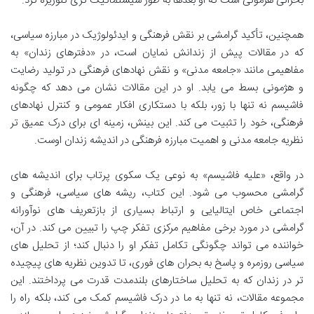
بحرانی هژمونی است که او بعدها به طور سیستماتیک تری تئوریزه کرد.
همچنین، تأکید گرامشی بر نقش فرهنگی و ایدئولوژیک در مبارزه سیاسی،
که در مقالات پیش از زندانش نمایان است، در «دفترهای زندان» به
مفاهیمی مانند «جامعه مدنی» و نقش نهادهای فرهنگی در تولید رضایت
و هژمونی بسط می یابد. او در این مقالات نشان می دهد که چگونه
فاشیسم نه تنها با زور، بلکه با دستکاری افکار عمومی و کنترل نهادهای
فرهنگی، خود را تثبیت می کند. این بینش، زمینه ای برای درک عمیق تر
نظریه جامعه مدنی و اهمیت مبارزه فرهنگی در اندیشه زندان اوست.
در واقع، «علیه فاشیسم» به نوعی یک سکوی پرتاب برای اندیشه های
گرامشی محسوب می شود. این کتاب، ریشه های سیاسی، فرهنگی و
اجتماعی خاص ایتالیایی و ارتباط بسیاری از بازتعریف های نوآورانه
گرامشی در مورد برخی مفاهیم مرکزی تفکر چپ را تبیین می کند. در آن،
خواننده می تواند چگونگی تکامل تفکر او را دنبال کند؛ از تحلیل های
سیاسی روزمره و پاسخ به بحران های فوری، تا تدوین نظریه های پیچیده
تر در زندان که به تحلیل ساختارهای بلندمدت قدرت می پرداختند. این
مجموعه مقالات، نه تنها به ما در درک فاشیسم کمک می کند، بلکه راه را