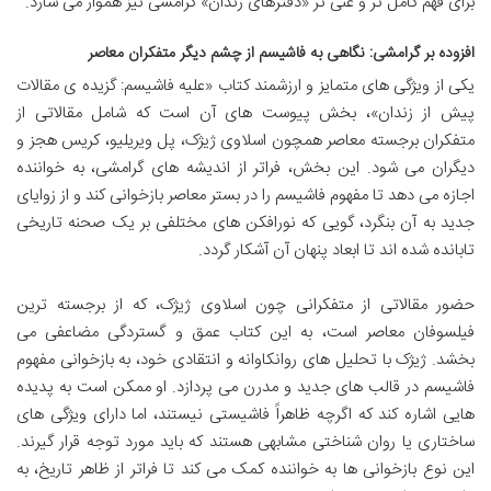
برای فهم کامل تر و غنی تر «دفترهای زندان» گرامشی نیز هموار می سازد.
افزوده بر گرامشی: نگاهی به فاشیسم از چشم دیگر متفکران معاصر
یکی از ویژگی های متمایز و ارزشمند کتاب «علیه فاشیسم: گزیده ی مقالات
پیش از زندان»، بخش پیوست های آن است که شامل مقالاتی از
متفکران برجسته معاصر همچون اسلاوی ژیژک، پل ویریلیو، کریس هجز و
دیگران می شود. این بخش، فراتر از اندیشه های گرامشی، به خواننده
اجازه می دهد تا مفهوم فاشیسم را در بستر معاصر بازخوانی کند و از زوایای
جدید به آن بنگرد، گویی که نورافکن های مختلفی بر یک صحنه تاریخی
تابانده شده اند تا ابعاد پنهان آن آشکار گردد.
حضور مقالاتی از متفکرانی چون اسلاوی ژیژک، که از برجسته ترین
فیلسوفان معاصر است، به این کتاب عمق و گستردگی مضاعفی می
بخشد. ژیژک با تحلیل های روانکاوانه و انتقادی خود، به بازخوانی مفهوم
فاشیسم در قالب های جدید و مدرن می پردازد. او ممکن است به پدیده
هایی اشاره کند که اگرچه ظاهراً فاشیستی نیستند، اما دارای ویژگی های
ساختاری یا روان شناختی مشابهی هستند که باید مورد توجه قرار گیرند.
این نوع بازخوانی ها به خواننده کمک می کند تا فراتر از ظاهر تاریخ، به