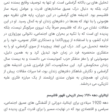
تحلیل های بی باکانه گرامشی است. او تنها به توصیف وقایع بسنده نمی
کرد، بلکه به دنبال درک عمیق ساختارهای قدرت و عوامل زمینه ساز
فاشیسم بود. اندیشه های گرامشی در این دوران، پایه های نظریه مهم
هژمونی را بنا نهاد که بعدها در دفترهای زندان او به کمال رسید. او در این
مقالات نشان می داد که فاشیسم صرفاً یک نیروی سرکوبگر نیست، بلکه
پدیده ای است که با تکیه بر بحران های اجتماعی، ناتوانی بورژوازی در
اداره کشور، و با استفاده از پروپاگاندا و دستکاری افکار عمومی، خود را بر
جامعه تحمیل می کند. درک این ابعاد پیچیده از سوی گرامشی، او را به
متفکری منحصربه فرد در زمان خود تبدیل کرد و به همین دلیل،
موسولینی او را مغز متفکر حزب کمونیست می دانست و به بیست سال
زندان محکومش کرد. این محکومیت، آغاز فرامرزی شدن اندیشه های
گرامشی و نگارش شاهکار دفترهای زندان بود، اما میراث مقالات پیش از
زندان او، همچنان به عنوان سندی ارزشمند از یک مبارزه فکری علیه
تاریکی، می درخشد.
ایتالیای دهه ۱۹۲۰: بستر تاریخی ظهور فاشیسم
دهه 1920 میلادی برای ایتالیا، دورانی از آشفتگی های عمیق اجتماعی،
سیاسی و اقتصادی بود که در نهایت، مسیر را برای قدرت گیری پدیده ای