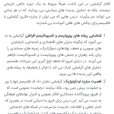
افکار گرامشی در این کتاب، صرفاً مربوط به یک دوره خاص تاریخی
نیستند، بلکه به تحلیل پدیده های بنیادینی می پردازند که در هر زمانی
می توانند سر برآورند. درس هایی که می توان از مبارزه فکری گرامشی با
فاشیسم برای چالش های فعلی آموخت، بی شمارند:
شناسایی ریشه های پوپولیسم و ناسیونالیسم افراطی:
گرامشی به ما
می آموزد که چگونه بحران های اقتصادی و اجتماعی، نارضایتی
های عمومی، و ضعف نهادهای دموکراتیک، زمینه های مساعدی را
برای رشد رهبران و جنبش های پوپولیست و ناسیونالیست فراهم
می آورند. در دنیای امروز که شاهد اوج گیری این جریانات هستیم،
تحلیل های گرامشی کمک می کند تا فراتر از شعارها، به ریشه های
واقعی این پدیده ها پی ببریم.
اهمیت مبارزه ایدئولوژیک:
گرامشی نشان داد که فاشیسم تنها با زور
و خشونت پیش نمی رود، بلکه نیازمند «رضایت» عمومی است که
از طریق پروپاگاندا، دستکاری افکار عمومی و کنترل نهادهای فرهنگی
به دست می آید. این درس برای امروز ما حیاتی است؛ در عصری که
اخبار جعلی و اطلاعات نادرست به سرعت در شبکه های اجتماعی
منتشر می شوند، درک مکانیسم های کنترل ایدئولوژیک و اهمیت