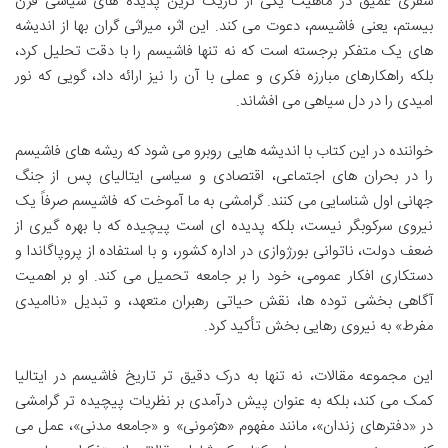
سفری عمیق در ماهیت یکی از تاریک ترین پدیده های سیاسی قرن
بیستم، یعنی فاشیسم، دعوت می کند. این اثر، میراثی گران بها از اندیشه
های یک متفکر برجسته است که نه تنها فاشیسم را با دقت تحلیل کرد،
بلکه راهکارهای مبارزه فکری و عملی با آن را نیز ارائه داد، گویی که نور
امیدی را در دل سیاهی می افشاند.
خواننده در این کتاب با اندیشه هایی روبرو می شود که ریشه های فاشیسم
را در بحران های اجتماعی، اقتصادی و سیاسی ایتالیای پس از جنگ
جهانی اول شناسایی می کنند. گرامشی به ما آموخت که فاشیسم صرفاً یک
نیروی سرکوبگر نیست، بلکه پدیده ای است پیچیده که با بهره گیری از
ضعف دولت، ناتوانی بورژوازی در اداره کشور، و با استفاده از پروپاگاندا و
دستکاری افکار عمومی، خود را بر جامعه تحمیل می کند. او بر اهمیت
آگاهی بخشی توده ها، نقش حیاتی رهبران متعهد، و تبدیل «ناامیدی
مفرط» به نیروی رهایی بخش تأکید کرد.
این مجموعه مقالات، نه تنها به درک دقیق تر تاریخ فاشیسم در ایتالیا
کمک می کند، بلکه به عنوان پیش درآمدی بر نظریات پیچیده تر گرامشی
در «دفترهای زندان»، مانند مفهوم «هژمونی» و «جامعه مدنی»، عمل می