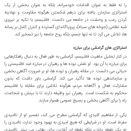
را نه فقط به عنوان اقدامات خودسرانه، بلکه به عنوان بخشی از یک
استراتژی سازمان یافته برای درهم شکستن هرگونه مقاومت و نهادینه
کردن رعب و وحشت در جامعه می دانست. فاشیسم، با تکیه بر نیروی
شبه نظامی (جوخه های سیاه)، پروپاگاندای گسترده و کنترل کامل بر رسانه
ها، تلاش می کرد تا نه تنها جسم، بلکه روح جامعه را نیز تسخیر کند.
استراتژی های گرامشی برای مبارزه
در کنار تحلیل ماهیت فاشیسم، گرامشی به طور فعال به دنبال راهکارهایی
برای مبارزه با آن بود. او نقش توده ها و رهبران در مبارزه ضد فاشیستی را
حیاتی می دانست. در مقاله رهبران و توده ها، او بر ضرورت آگاهی بخشی
و سازماندهی توده ها تأکید می کند. گرامشی باور داشت که بدون
مشارکت فعال و آگاهانه مردم، هرگونه تلاشی برای مقابله با فاشیسم
محکوم به شکست است. رهبران نیز وظیفه دارند تا با بینش و شجاعت،
راه را برای آگاهی بخشی و بسیج عمومی هموار سازند.
یکی از مفاهیم کلیدی که گرامشی مطرح می کند، تفسیر او از ناامیدی
مفرط است. او در شرایطی که هیچ امیدی به بهبود وجود ندارد، ناامیدی را
نه یک نقطه پایان، بلکه نقطه ای آغازین برای رهایی می بیند. ناامیدی