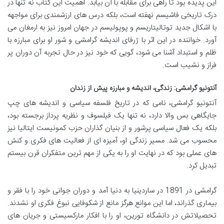
این پدیده بود تا راهی برای مقابله با آن بیابد. اهمیت این کتاب نه تنها در
درک تاریخی فاشیسم نهفته است، بلکه درس های ارزشمندی برای مواجهه
با اشکال جدید توتالیتاریسم و پوپولیسم در جهان امروز نیز به ارمغان می
آورد. خواننده در این اثر با ژرفای اندیشه گرامشی و شور او برای مبارزه با
ظلم و استبداد آشنا می شود، گویی که خود نیز در حال تجربه آن دوران پر
فراز و نشیب است.
آنتونیو گرامشی: زندگی، اندیشه و مبارزه پیش از زندان
آنتونیو گرامشی، نامی که در تاریخ فلسفه سیاسی و اندیشه های چپ
جایگاهی بس والا دارد، نه تنها یک فیلسوف و نظریه پرداز برجسته بود،
بلکه یک فعال سیاسی پرشور و از بنیان گذاران حزب کمونیست ایتالیا نیز
محسوب می شد. مسیر زندگی او، آمیزه ای از فعالیت های فکری و کنش
های عملی بود که در نهایت او را به یکی از مهم ترین متفکران قرن بیستم
تبدیل کرد.
گرامشی در 1891 در ساردینیا به دنیا آمد و دوران جوانی خود را با فقر و
بیماری گذراند، اما این موانع هرگز مانع از شکوفایی نبوغ فکری او نشدند.
تحصیلاتش در دانشگاه تورین، او را با افکار مارکسیستی و جریان های