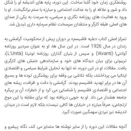
روشنفکری زمان خود آشنا ساخت. این دوره، پایه های اندیشه او را شکل
داد و شور و علاقه او را به عدالت اجتماعی و مبارزه با ستم برانگیخت. او با
ورود به فعالیت های روزنامه نگاری و سیاسی، به سرعت به یکی از صدای
های اصلی طبقه کارگر و منتقدان سرسخت نظام سرمایه داری تبدیل شد.
تمرکز اصلی کتاب «علیه فاشیسم» بر دوران پیش از محکومیت گرامشی به
زندان در سال 1926 است. در این سال ها، او به عنوان سردبیر روزنامه
آوانتی! (Avanti!) و سپس از بنیان گذاران روزنامه لونیتا (L’Unità)،
تریبونی برای بیان دیدگاه های خود و سازماندهی جنبش های کارگری
یافت. مقالات او در این دوره، نه تنها به تحلیل شرایط سیاسی و اقتصادی
ایتالیا می پرداختند، بلکه تلاشی بی وقفه برای روشنگری توده ها و بسیج
آن ها در برابر تهدید فاشیسم بودند. گرامشی با دقت و ظرافت، ریشه های
اجتماعی و اقتصادی فاشیسم را شناسایی می کرد و از خطرات آن بر پیکره
جامعه هشدار می داد. او به خوبی دریافته بود که برای مقابله با این موج
ارتجاعی، صرفاً مبارزه در خیابان ها کافی نیست، بلکه لازم است در میدان
اندیشه نیز نبردی سهمگین صورت گیرد.
آنچه مقالات این دوره را از سایر نوشته ها متمایز می کند، نگاه پیشرو و