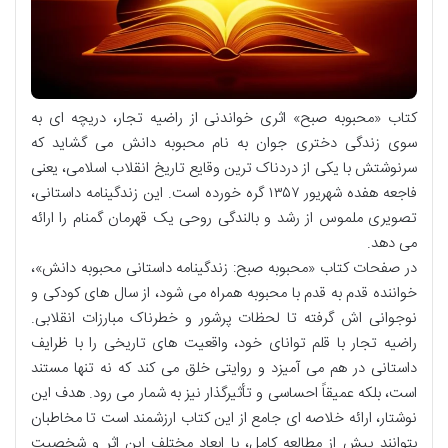
کتاب «محبوبه صبح» اثری خواندنی از راضیه تجار، دریچه ای به
سوی زندگی دختری جوان به نام محبوبه دانش می گشاید که
سرنوشتش با یکی از دردناک ترین وقایع تاریخ انقلاب اسلامی، یعنی
فاجعه هفده شهریور ۱۳۵۷ گره خورده است. این زندگینامه داستانی،
تصویری ملموس از رشد و بالندگی روحی یک قهرمان گمنام را ارائه
می دهد.
در صفحات کتاب «محبوبه صبح: زندگینامه داستانی محبوبه دانش»،
خواننده قدم به قدم با محبوبه همراه می شود، از سال های کودکی و
نوجوانی اش گرفته تا لحظات پرشور و خطرناک مبارزات انقلابی.
راضیه تجار با قلم توانای خود، واقعیت های تاریخی را با ظرایف
داستانی در هم می آمیزد و روایتی خلق می کند که نه تنها مستند
است، بلکه عمیقاً احساسی و تأثیرگذار نیز به شمار می رود. هدف این
نوشتار، ارائه خلاصه ای جامع از این کتاب ارزشمند است تا مخاطبان
بتوانند پیش از مطالعه کامل، با ابعاد مختلف این اثر و شخصیت