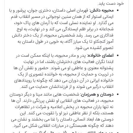
خود دست یابد.
محبوبه دانش:
قهرمان اصلی داستان، دختری جوان، پرشور و با
ایمانی استوار که از همان سنین نوجوانی در مسیر انقلاب قدم
می گذارد. او نماینده نسلی است که با آرمان های پاک خود،
شجاعانه در برابر ظلم ایستادگی می کند و در نهایت، به اوج
فداکاری می رسد. رشد شخصیتی محبوبه، از یک دختر دانش
آموز کنجکاو تا یک مبارز آگاه، به خوبی در طول داستان به
تصویر کشیده می شود.
اعضای خانواده:
پدر و مادر محبوبه، با اینکه ممکن است در
ابتدا نگران فعالیت های دخترشان باشند، اما در نهایت
پشتوانه معنوی و عاطفی او می شوند. حضور و نقش آن ها
در تربیت و حمایت از محبوبه، به خواننده تصویری از یک
خانواده ایرانی در آن دوران می دهد که چگونه با رویدادهای
انقلاب درگیر می شوند و از فرزندانشان حمایت می کنند.
دوستان و همرزمان:
شخصیت هایی مانند مینا و دیگر دوستان
محبوبه، در فعالیت های انقلابی او نقش پررنگی دارند. آن ها
نه تنها یاران محبوبه در پخش اعلامیه و شرکت در تظاهرات
هستند، بلکه از نظر عاطفی نیز او را تقویت می کنند. این
دوستی ها، ابعاد انسانی داستان را غنا می بخشند و نشان می
دهند که چگونه همبستگی در مبارزات انقلابی شکل می گیرد.