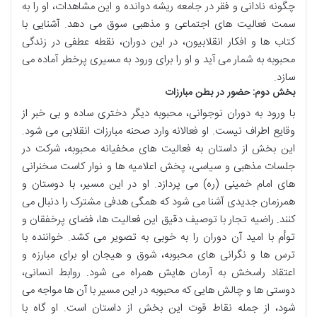
چگونه نادانی و فقر در جامعه ریشه دوانده و این مشاهدات، او را به
سمت فعالیت های اجتماعی و مذهبی سوق می دهد. آشنایی با
کتاب ها و افکار انقلابیون، در این دوران، نقطه عطفی در زندگی
محبوبه به شمار می آید و او را برای ورود به مسیری پرخطر آماده می
سازد.
بخش دوم: حضور در بطن مبارزات
با ورود به دوران نوجوانی، محبوبه دیگر دختری ساده و بی خبر از
وقایع اطراف نیست. او فعالانه وارد صحنه مبارزات انقلابی می شود.
این بخش از داستان به فعالیت های مخفیانه محبوبه، شرکت در
جلسات مذهبی و سیاسی، پخش اعلامیه ها و نوار کاست سخنرانی
های امام خمینی (ره) می پردازد. او در این مسیر، با دوستان و
همرزمان جدیدی آشنا می شود که همگی هدفی مشترک را دنبال می
کنند. راضیه تجار با توصیف دقیق این فعالیت ها، فضای پرخفقان و
توأم با امید آن دوران را به خوبی به تصویر می کشد. خواننده با
ترس ها و نگرانی های محبوبه، شوق و هیجان او برای مبارزه و
اعتقاد راسخش به آرمان هایش همراه می شود. روابط انسانی،
دوستی ها و چالش هایی که محبوبه در این مسیر با آن ها مواجه می
شود، از جمله نقاط قوت این بخش از داستان است. او گاه با