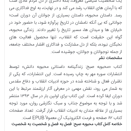
یک شخصیت سیاسی معروف، بلکه دختری از دل مردم عادی است
که با آرمان های انقلاب رشد می کند و در نهایت، به اوج فداکاری می
رسد. داستان محبوبه، داستان بسیاری از جوانان آن دوران است؛
جوانانی که بی آنکه نامشان در تاریخ پرآوازه شود، با حضور خود در
خیابان ها و میدان ها، مسیر تاریخ را تغییر دادند. زندگی محبوبه،
گواه این حقیقت است که انقلاب، تنها محصول فعالیت های
نخبگان نبوده، بلکه از دل مشارکت و فداکاری اقشار مختلف جامعه،
از جمله نوجوانان و جوانان، جوشیده است.
مشخصات نشر
کتاب «محبوبه صبح: زندگینامه داستانی محبوبه دانش» توسط
انتشارات سوره مهر به چاپ رسیده است. این انتشارات، که یکی از
ناشران فعال و شناخته شده در حوزه ادبیات انقلاب و دفاع مقدس
به شمار می رود، نقش مهمی در معرفی آثار ارزشمند مرتبط با این
دوران ایفا کرده است. این کتاب برای اولین بار در سال ۱۳۹۳ منتشر
شد و با توجه به موضوع جذاب و سبک نگارشی روان، مورد توجه
بسیاری از علاقه مندان به ادبیات انقلاب قرار گرفت. تعداد صفحات
کتاب ۸۲ صفحه و فرمت الکترونیک آن معمولاً EPUB است.
خلاصه کامل کتاب محبوبه صبح: فصل به فصل و شخصیت به شخصیت