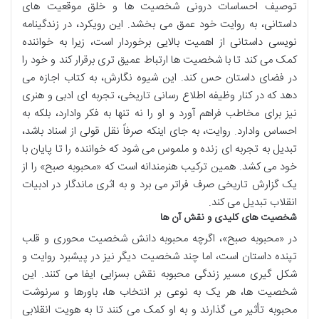
توصیف احساسات درونی شخصیت ها و خلق موقعیت های
داستانی، به روایت خود عمق می بخشد. این رویکرد، در زندگینامه
نویسی داستانی از اهمیت بالایی برخوردار است، زیرا به خواننده
کمک می کند تا با شخصیت ها ارتباط عمیق تری برقرار کند و خود را
در فضای داستان حس کند. این شیوه نگارش، به کتاب اجازه می
دهد که در کنار وظیفه اطلاع رسانی تاریخی، تجربه ای ادبی و هنری
نیز برای مخاطب فراهم آورد و او را نه تنها به فکر وادارد، بلکه به
احساس وادارد. روایت، به جای اینکه صرفاً نقل قولی از اسناد باشد،
تبدیل به تجربه ای زنده و ملموس می شود که خواننده را تا پایان با
خود می کشد. همین ترکیب هنرمندانه است که «محبوبه صبح» را از
یک گزارش تاریخی صرف فراتر می برد و به اثری ماندگار در ادبیات
انقلاب تبدیل می کند.
شخصیت های کلیدی و نقش آن ها
در «محبوبه صبح»، اگرچه محبوبه دانش شخصیت محوری و قلب
تپنده داستان است، اما چند شخصیت دیگر نیز در پیشبرد روایت و
شکل گیری مسیر زندگی محبوبه نقش بسزایی ایفا می کنند. این
شخصیت ها، هر یک به نوعی بر انتخاب ها، باورها و سرنوشت
محبوبه تأثیر می گذارند و به او کمک می کنند تا به هویت انقلابی