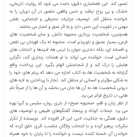
تصور کند. این فضاسازی دقیق، باعث می شود که روایت تاریخی،
خشک و بی روح نباشد و حس واقعی حضور در آن دوران را به
خواننده منتقل کند. توصیف جزئیات محیطی و اجتماعی، نقش
مهمی در تقویت این حس دارد و به اثر عمق و اعتبار می بخشد.
همچنین، شخصیت پردازی محبوبه دانش و سایر شخصیت های
فرعی، بسیار عمیق و باورپذیر است. محبوبه نه یک قهرمان بی نقص
و افسانه ای، بلکه دختری جوان با ترس ها، امیدها و انتخاب های
انسانی است. خواننده می تواند با او همذات پنداری کند، نگرانی
هایش را درک کند و از شجاعتش الهام بگیرد. این پرداخت واقع
گرایانه به شخصیت ها، به کتاب اجازه می دهد که پیام های خود را
به شکلی مؤثرتر و انسانی تر منتقل کند. تجار با پرداختن به لایه های
درونی شخصیت ها، به آن ها جان می بخشد و آن ها را از صرفاً نام
هایی در تاریخ فراتر می برد.
از نظر زبان و قلم، «محبوبه صبح» از نثری روان، سلیس و گیرا بهره
می برد. جملات کوتاه و پرمعنا، گفتگوهای طبیعی و توصیف های
دقیق، همگی به جذابیت ادبی این اثر افزوده اند. نویسنده از تکرار
مکررات پرهیز کرده و با انتخاب واژگان مناسب، اثری خلق کرده که
خواندن آن خسته کننده نیست و خواننده را تا پایان با خود همراه