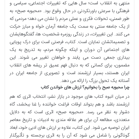
منتهی به انقلاب است؛ سال هایی که تغییرات اجتماعی، سیاسی و
فرهنگی با سرعتی باورنکردنی در حال وقوع بود. «محبوبه صبح» به
طور ضمنی، تحولات فکری و عملی مردم را نشان می دهد؛ مردمی که
از یک جامعه سنتی به سمت یک جامعه آرمان خواه و مبارز حرکت
می کنند. این تغییرات، در زندگی روزمره شخصیت ها، گفتگوهایشان
و تصمیماتشان نمایان است. کتاب، فرصتی است برای درک پویایی
های اجتماعی آن دوران و اینکه چگونه مردم، به تدریج به یک
بیداری جمعی دست می یابند و خواهان تغییر می شوند. این
مضمون، برای کسانی که به دنبال فهم عمیق تر ریشه های انقلاب
ایران هستند، بسیار ارزشمند است و تصویری از جامعه ایران در
آستانه یک تحول بزرگ را ارائه می دهد.
چرا محبوبه صبح را بخوانیم؟ ارزش های خواندن کتاب
در میان انبوه کتاب های موجود در بازار نشر، انتخاب اثری که هم
ارزشمند باشد و هم بتواند اوقات فراغت خواننده را غنا ببخشد، گاه
دشوار به نظر می رسد. «محبوبه صبح» اثری است که به دلایل
متعددی، مطالعه آن برای هر علاقه مندی به ادبیات و تاریخ معاصر
ایران توصیه می شود. این کتاب، علاوه بر ارزش های ادبی خود، ابعاد
گوناگونی را شامل می شود که آن را به اثری برجسته و تأثیرگذار