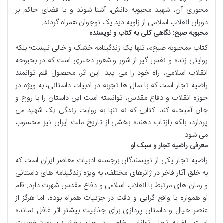
محوری آن، شهید محبوبه دانش، آشنا شوند و با فضای حاکم بر
دوران انقلاب اسلامی از زاویه دید یک نوجوان همراه گردند.
محبوبه صبح: نگاهی کلی به کتاب و نویسنده
کتاب «محبوبه صبح»، تنها یک زندگینامه خشک و خالی نیست؛ بلکه
روایتی زنده و نفس گیر از شور و شعور دختری است که در بحبوحه
انقلاب اسلامی، راه خود را می یابد. این اثر، محصول قلم توانمند
راضیه تجار است که با سال ها تجربه در ادبیات داستانی، به ویژه در
حوزه انقلاب و دفاع مقدس، توانسته است این داستان را با روح و
جان آمیخته کند. کتابی که نه تنها به روایت زندگی یک شهید می
پردازد، بلکه بازتاب دهنده بخشی از تاریخ ملت ایران نیز محسوب
می شود.
معرفی راضیه تجار و سبک او
راضیه تجار یکی از نویسندگان برجسته ادبیات معاصر ایران است که
به خلق آثار فاخر در ژانرهای مختلف، به ویژه زندگینامه های داستانی
و رمان های مرتبط با انقلاب اسلامی و دفاع مقدس شهرت دارد. قلم
او همواره با واقع گرایی و دقت در جزئیات همراه بوده، اما هرگز از
عنصر خیال و داستان پردازی برای جذابیت بیشتر اثر غافل نمانده
است. راضیه تجار، توانایی خاصی در جان بخشیدن به شخصیت