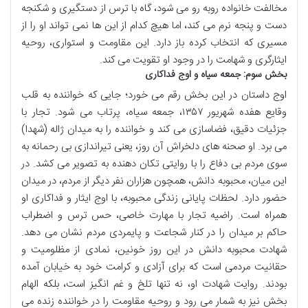
مخالفت خانواده روبه رو می شود، گاه با ترس از دستگیری و شکنجه
دست و پنجه نرم می کند، اما هیچ کدام از این ها نمی تواند او را از
مسیری که انتخاب کرده باز دارد. این مقاومت و استواری، روحیه
ایثارگری و شهامت را در وجود او تقویت می کند.
بخش سوم: جمعه سیاه و اوج فداکاری
اوج داستان در این بخش رقم می خورد؛ جایی که خواننده به قلب
وقایع هفده شهریور ۱۳۵۷، جمعه سیاه، پرتاب می شود. تجار با
جزئیات دقیق، فضاسازی می کند و خواننده را به میدان ژاله (شهدا)
می برد. او صحنه های دلخراش آن روز، یعنی تیراندازی بی رحمانه به
سوی مردم بی دفاع را با روایتی تکان دهنده به تصویر می کشد. در
این میان، محبوبه دانش، همچون هزاران نفر دیگر از مردم، در میدان
حضور دارد. لحظات پایانی زندگی محبوبه، با اوج ایثار و فداکاری او
همراه است. راضیه تجار با مهارت خاصی، حس ترس و اضطراب
حاکم بر میدان را در کنار شجاعت و پایمردی مردم نشان می دهد.
شهادت محبوبه دانش در این روز خونین، نمادی از مظلومیت و
حقانیت مردمی است که برای آزادی و کرامت خود به خیابان آمده
بودند. روایت شهادت او، نه تنها تلخ و غم انگیز است، بلکه الهام
بخش نیز به شمار می رود و روحیه مقاومت را در خواننده زنده می