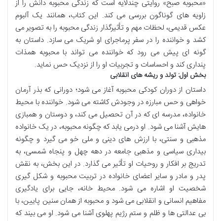
«محبوبه صبح» روایتی چندلایه است که زندگی محبوبه دانش را از
زاویه های گوناگون بررسی می کند. این کتاب، همانند یک آلبوم
عکس قدیمی، لحظات مهم و تأثیرگذار زندگی محبوبه را به تصویر می
کشد و خواننده را در سفر پرماجرای او شریک می سازد. داستان به
گونه ای پیش می رود که خواننده می تواند با محبوبه همذات
پنداری کند و احساسات و تجربیات او را از نزدیک حس نماید.
بخش اول: تولد و ریشه های انقلابی
داستان از دوران کودکی محبوبه آغاز می شود؛ دورانی که بذر آرمان
خواهی و حس مبارزه در وجودش کاشته می شود. خواننده با محیط
خانواده، مدرسه ای که در آن تحصیل می کند، و دوستان و همبازی
هایش آشنا می شود. او درمی یابد که چگونه محبوبه، در یک خانواده
مذهبی و سنتی، با ارزش های دینی و ملی خو می گیرد و چگونه
بیداری سیاسی و مذهبی جامعه در دهه چهل و پنجاه شمسی، به
تدریج بر افکار و روحیات او تأثیر می گذارد. در این بخش، به نقش
پدر و مادر و سایر اعضای خانواده در تربیت محبوبه و شکل گیری
شخصیت او اشاره می شود. محیط خانه، جایی برای یادگیری
مفاهیم انسانی و انقلابی می شود و محبوبه از همان سنین پایین، با
بی عدالتی ها و ظلم و ستم رژیم پهلوی آشنا می شود. او می بیند که