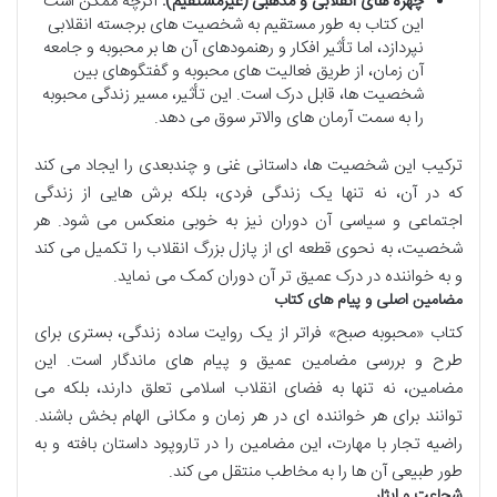
چهره های انقلابی و مذهبی (غیرمستقیم):
اگرچه ممکن است
این کتاب به طور مستقیم به شخصیت های برجسته انقلابی
نپردازد، اما تأثیر افکار و رهنمودهای آن ها بر محبوبه و جامعه
آن زمان، از طریق فعالیت های محبوبه و گفتگوهای بین
شخصیت ها، قابل درک است. این تأثیر، مسیر زندگی محبوبه
را به سمت آرمان های والاتر سوق می دهد.
ترکیب این شخصیت ها، داستانی غنی و چندبعدی را ایجاد می کند
که در آن، نه تنها یک زندگی فردی، بلکه برش هایی از زندگی
اجتماعی و سیاسی آن دوران نیز به خوبی منعکس می شود. هر
شخصیت، به نحوی قطعه ای از پازل بزرگ انقلاب را تکمیل می کند
و به خواننده در درک عمیق تر آن دوران کمک می نماید.
مضامین اصلی و پیام های کتاب
کتاب «محبوبه صبح» فراتر از یک روایت ساده زندگی، بستری برای
طرح و بررسی مضامین عمیق و پیام های ماندگار است. این
مضامین، نه تنها به فضای انقلاب اسلامی تعلق دارند، بلکه می
توانند برای هر خواننده ای در هر زمان و مکانی الهام بخش باشند.
راضیه تجار با مهارت، این مضامین را در تاروپود داستان بافته و به
طور طبیعی آن ها را به مخاطب منتقل می کند.
شجاعت و ایثار