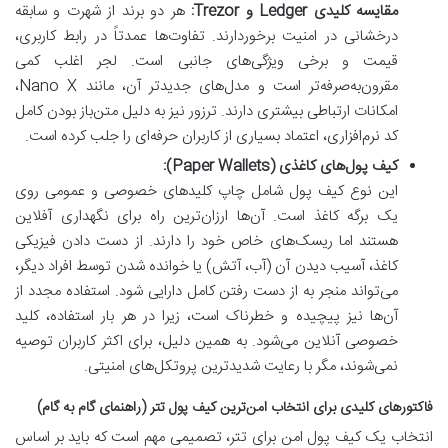
مقایسه کلیدی Ledger و Trezor:
هر دو برند از شهرت و سابقه
درخشانی در امنیت برخوردارند. تفاوت‌ها عمدتاً در رابط کاربری،
قیمت و برخی ویژگی‌های جانبی است. لجر اغلب کمی
مقرون‌به‌صرفه‌تر است و مدل‌های جدیدتر آن، مانند Nano X،
امکانات ارتباطی بیشتری دارند. ترزور نیز به دلیل متن‌باز بودن کامل
کد نرم‌افزاری، اعتماد بسیاری از کاربران حرفه‌ای را جلب کرده است.
کیف پول‌های کاغذی (Paper Wallets):
این نوع کیف پول شامل چاپ کلیدهای خصوصی و عمومی روی
یک برگه کاغذ است. آن‌ها ارزان‌ترین راه برای نگهداری آفلاین
هستند اما ریسک‌های خاص خود را دارند. از دست دادن فیزیکی
کاغذ، آسیب دیدن آن (آب، آتش) یا خوانده شدن توسط افراد دیگر،
می‌تواند منجر به از دست رفتن کامل دارایی شود. استفاده مجدد از
آن‌ها نیز پیچیده و خطرناک است، زیرا در هر بار استفاده، کلید
خصوصی آنلاین می‌شود. به همین دلیل، برای اکثر کاربران توصیه
نمی‌شوند، مگر با رعایت شدیدترین پروتکل‌های امنیتی.
فاکتورهای کلیدی برای انتخاب امن‌ترین کیف پول تتر (راهنمای گام به گام)
انتخاب یک کیف پول امن برای تتر، تصمیمی مهم است که باید بر اساس