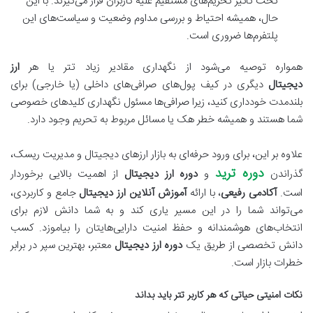
تحت تأثیر تحریم‌های مستقیم علیه کاربران قرار می‌گیرند. با این
حال، همیشه احتیاط و بررسی مداوم وضعیت و سیاست‌های این
پلتفرم‌ها ضروری است.
همواره توصیه می‌شود از نگهداری مقادیر زیاد تتر یا هر
ارز
دیجیتال
دیگری در کیف پول‌های صرافی‌های داخلی (یا خارجی) برای
بلندمدت خودداری کنید، زیرا صرافی‌ها مسئول نگهداری کلیدهای خصوصی
شما هستند و همیشه خطر هک یا مسائل مربوط به تحریم وجود دارد.
علاوه بر این، برای ورود حرفه‌ای به بازار ارزهای دیجیتال و مدیریت ریسک،
دوره ترید
گذراندن
و
دوره ارز دیجیتال
از اهمیت بالایی برخوردار
است.
آکادمی رفیعی
، با ارائه
آموزش آنلاین ارز دیجیتال
جامع و کاربردی،
می‌تواند شما را در این مسیر یاری کند و به شما دانش لازم برای
انتخاب‌های هوشمندانه و حفظ امنیت دارایی‌هایتان را بیاموزد. کسب
دانش تخصصی از طریق یک
دوره ارز دیجیتال
معتبر، بهترین سپر در برابر
خطرات بازار است.
نکات امنیتی حیاتی که هر کاربر تتر باید بداند