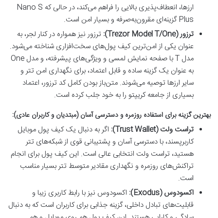
ارزها، انعطاف‌پذیری بالایی را فراهم می‌کند، در حالی که Nano S
Plus گزینه‌ای مقرون‌به‌صرفه و بسیار امن است.
ترزور (Trezor Model T/One):
ترزور نیز همواره در کنار لجر، به
عنوان یکی از امن‌ترین کیف پول‌های سخت‌افزاری شناخته می‌شود.
مدل T با صفحه نمایش لمسی و ویژگی‌های پیشرفته، و مدل One
به عنوان یک گزینه ساده و قابل اعتماد، برای نگهداری امن تتر و
سایر ارزها توصیه می‌شوند. متن‌باز بودن کامل کد ترزور، اعتماد
بسیاری از جامعه کریپتو را به خود جلب کرده است.
بهترین گزینه برای استفاده روزمره و دسترسی آسان (مبتدیان و کاربران عادی):
تراست ولت (Trust Wallet):
اگر به دنبال یک کیف پول موبایل
کاربرپسند، با دسترسی آسان و پشتیبانی قوی از شبکه‌های تتر
هستید، تراست ولت انتخابی عالی است. این کیف پول برای انجام
تراکنش‌های روزمره و نگهداری مقادیر متوسط تتر بسیار مناسب
است.
اکسودوس (Exodus):
اکسودوس نیز با رابط کاربری زیبا و
قابلیت‌های تبادل داخلی، گزینه جذابی برای کاربران است که به دنبال
سادگی و کارایی هستند. این کیف پول هم روی موبایل و هم