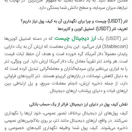
ممکن حفظ کنید. به یاد داشته باشید که مفهوم “امن‌ترین” در نهایت به
نیازها، میزان سرمایه، و سطح دانش شما بستگی دارد.
تتر (USDT) چیست و چرا برای نگهداری آن به کیف پول نیاز داریم؟
تعریف تتر (USDT): استیبل کوین و کاربردها
ارز دیجیتال چیست
تتر (USDT) یک
که در دسته استیبل کوین‌ها
(Stablecoin) قرار می‌گیرد. این بدان معناست که ارزش آن به یک دارایی
پایدار، معمولاً دلار آمریکا، گره خورده است و هدف آن حفظ ثبات قیمت
است. هر واحد تتر تقریباً معادل یک دلار آمریکا ارزش دارد. این ویژگی، تتر
را به ابزاری بی‌نظیر برای سرمایه‌گذاران و معامله‌گرانی تبدیل کرده است که
به دنبال کاهش نوسانات در بازارهای کریپتو هستند. تتر کاربردهای فراوانی
دارد، از جمله ذخیره ارزش، انجام معاملات سریع، و پل ارتباطی بین
ارزهای فیات و دنیای پرشتاب ارزهای دیجیتال.
نقش کیف پول در دنیای ارز دیجیتال: فراتر از یک حساب بانکی
کیف پول‌های ارز دیجیتال برخلاف تصور عمومی، خودِ ارزها را نگهداری
نمی‌کنند. در واقع، ارزهای دیجیتال مانند تتر، بر روی بلاکچین‌های عمومی
ذخیره می‌شوند. کیف پول شما وظیفه نگهداری کلیدهای خصوصی و