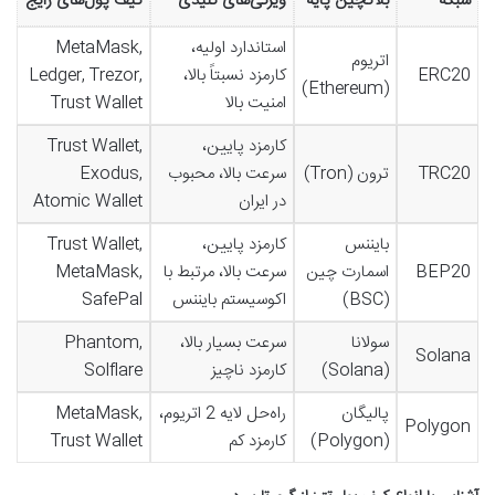
شبکه
بلاکچین پایه
ویژگی‌های کلیدی
کیف پول‌های رایج
استاندارد اولیه،
MetaMask,
اتریوم
ERC20
کارمزد نسبتاً بالا،
Ledger, Trezor,
(Ethereum)
امنیت بالا
Trust Wallet
کارمزد پایین،
Trust Wallet,
TRC20
ترون (Tron)
سرعت بالا، محبوب
Exodus,
در ایران
Atomic Wallet
بایننس
کارمزد پایین،
Trust Wallet,
BEP20
اسمارت چین
سرعت بالا، مرتبط با
MetaMask,
(BSC)
اکوسیستم بایننس
SafePal
سولانا
سرعت بسیار بالا،
Phantom,
Solana
(Solana)
کارمزد ناچیز
Solflare
پالیگان
راه‌حل لایه 2 اتریوم،
MetaMask,
Polygon
(Polygon)
کارمزد کم
Trust Wallet