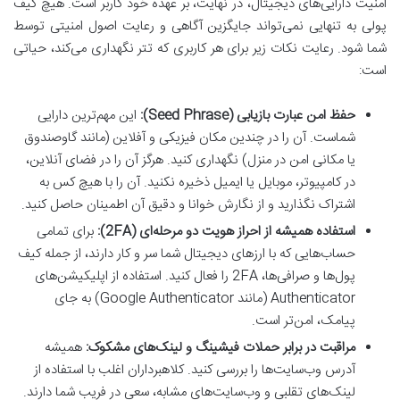
امنیت دارایی‌های دیجیتال، در نهایت، بر عهده خود کاربر است. هیچ کیف
پولی به تنهایی نمی‌تواند جایگزین آگاهی و رعایت اصول امنیتی توسط
شما شود. رعایت نکات زیر برای هر کاربری که تتر نگهداری می‌کند، حیاتی
است:
حفظ امن عبارت بازیابی (Seed Phrase):
این مهم‌ترین دارایی
شماست. آن را در چندین مکان فیزیکی و آفلاین (مانند گاوصندوق
یا مکانی امن در منزل) نگهداری کنید. هرگز آن را در فضای آنلاین،
در کامپیوتر، موبایل یا ایمیل ذخیره نکنید. آن را با هیچ کس به
اشتراک نگذارید و از نگارش خوانا و دقیق آن اطمینان حاصل کنید.
استفاده همیشه از احراز هویت دو مرحله‌ای (2FA):
برای تمامی
حساب‌هایی که با ارزهای دیجیتال شما سر و کار دارند، از جمله کیف
پول‌ها و صرافی‌ها، 2FA را فعال کنید. استفاده از اپلیکیشن‌های
Authenticator (مانند Google Authenticator) به جای
پیامک، امن‌تر است.
مراقبت در برابر حملات فیشینگ و لینک‌های مشکوک:
همیشه
آدرس وب‌سایت‌ها را بررسی کنید. کلاهبرداران اغلب با استفاده از
لینک‌های تقلبی و وب‌سایت‌های مشابه، سعی در فریب شما دارند.