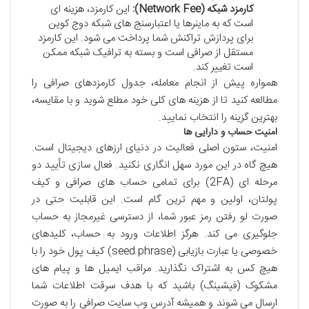
کارمزد شبکه (Network Fee):
این کارمزد، هزینه ای
است که به ماینرها یا اعتبارسنج های شبکه دوج کوین
برای پردازش تراکنش شما پرداخت می شود. این کارمزد
مستقل از صرافی است و بسته به ترافیک شبکه ممکن
است تغییر کند.
همواره پیش از انجام معامله، جدول کارمزدهای صرافی را
مطالعه کنید تا از هزینه های کلی خود مطلع شوید و با مقایسه،
بهترین گزینه را انتخاب نمایید.
امنیت حساب و دارایی ها
امنیت، ستون اصلی فعالیت در دنیای ارزهای دیجیتال است.
هیچ گاه در این مورد سهل انگاری نکنید. فعال سازی تأیید دو
مرحله ای (2FA) برای تمامی حساب های صرافی و کیف
پولتان، اولین و مهم ترین گام است. این قابلیت حتی در
صورت لو رفتن رمز عبور شما، از دسترسی غیرمجاز به حساب
جلوگیری می کند. هرگز اطلاعات ورود به حساب، کلیدهای
خصوصی یا عبارت بازیابی (seed phrase) کیف پول خود را با
هیچ کس به اشتراک نگذارید. مراقب ایمیل ها و پیام های
مشکوک (فیشینگ) باشید که با هدف سرقت اطلاعات شما
ارسال می شوند و همیشه آدرس وب سایت صرافی را به صورت