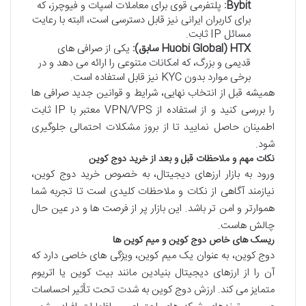
Bybit:
پلتفرمی قوی برای معاملات اسپات و فیوچرز، که
برای کاربران ایرانی نیز قابل دسترسی است، البته با رعایت
مسائل IP ثابت.
HTX (Huobi Global سابق):
یکی از صرافی های
قدیمی و بزرگ، که امکانات متنوعی را ارائه می دهد و در
برخی موارد بدون KYC نیز قابل استفاده است.
همیشه قبل از انتخاب نهایی، شرایط و قوانین جدید صرافی ها
را بررسی کنید و از استفاده از VPN/VPS معتبر با IP ثابت
اطمینان حاصل نمایید تا از بروز مشکلات احتمالی جلوگیری
شود.
نکات مهم و ملاحظات قبل و بعد از خرید دوج کوین
ورود به بازار ارزهای دیجیتال، به خصوص خرید دوج کوین،
نیازمند آگاهی از نکات و ملاحظات کلیدی است تا تجربه شما
هموارتر و امن تر باشد. این بازار پر از فرصت ها و در عین حال
چالش هاست.
ریسک های خاص دوج کوین و میم کوین ها
دوج کوین، به عنوان یک میم کوین، ویژگی های خاصی دارد که
آن را از ارزهای دیجیتال بنیادین مانند بیت کوین یا اتریوم
متمایز می کند. ارزش دوج کوین به شدت تحت تأثیر احساسات