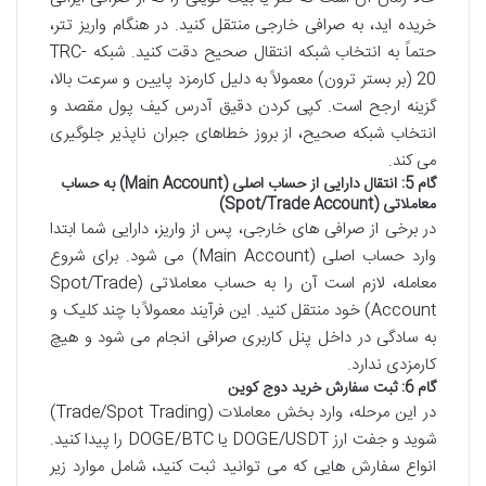
خریده اید، به صرافی خارجی منتقل کنید. در هنگام واریز تتر،
حتماً به انتخاب شبکه انتقال صحیح دقت کنید. شبکه TRC-
20 (بر بستر ترون) معمولاً به دلیل کارمزد پایین و سرعت بالا،
گزینه ارجح است. کپی کردن دقیق آدرس کیف پول مقصد و
انتخاب شبکه صحیح، از بروز خطاهای جبران ناپذیر جلوگیری
می کند.
گام 5: انتقال دارایی از حساب اصلی (Main Account) به حساب
معاملاتی (Spot/Trade Account)
در برخی از صرافی های خارجی، پس از واریز، دارایی شما ابتدا
وارد حساب اصلی (Main Account) می شود. برای شروع
معامله، لازم است آن را به حساب معاملاتی (Spot/Trade
Account) خود منتقل کنید. این فرآیند معمولاً با چند کلیک و
به سادگی در داخل پنل کاربری صرافی انجام می شود و هیچ
کارمزدی ندارد.
گام 6: ثبت سفارش خرید دوج کوین
در این مرحله، وارد بخش معاملات (Trade/Spot Trading)
شوید و جفت ارز DOGE/USDT یا DOGE/BTC را پیدا کنید.
انواع سفارش هایی که می توانید ثبت کنید، شامل موارد زیر