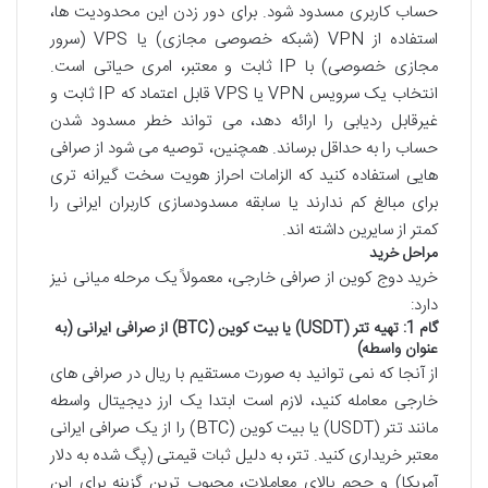
حساب کاربری مسدود شود. برای دور زدن این محدودیت ها،
استفاده از VPN (شبکه خصوصی مجازی) یا VPS (سرور
مجازی خصوصی) با IP ثابت و معتبر، امری حیاتی است.
انتخاب یک سرویس VPN یا VPS قابل اعتماد که IP ثابت و
غیرقابل ردیابی را ارائه دهد، می تواند خطر مسدود شدن
حساب را به حداقل برساند. همچنین، توصیه می شود از صرافی
هایی استفاده کنید که الزامات احراز هویت سخت گیرانه تری
برای مبالغ کم ندارند یا سابقه مسدودسازی کاربران ایرانی را
کمتر از سایرین داشته اند.
مراحل خرید
خرید دوج کوین از صرافی خارجی، معمولاً یک مرحله میانی نیز
دارد:
گام 1: تهیه تتر (USDT) یا بیت کوین (BTC) از صرافی ایرانی (به
عنوان واسطه)
از آنجا که نمی توانید به صورت مستقیم با ریال در صرافی های
خارجی معامله کنید، لازم است ابتدا یک ارز دیجیتال واسطه
مانند تتر (USDT) یا بیت کوین (BTC) را از یک صرافی ایرانی
معتبر خریداری کنید. تتر، به دلیل ثبات قیمتی (پگ شده به دلار
آمریکا) و حجم بالای معاملات، محبوب ترین گزینه برای این