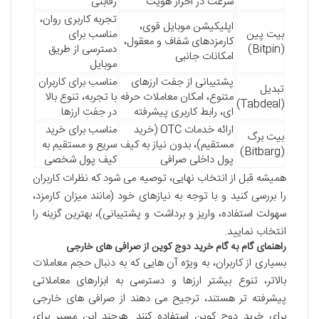
سرعت در احراز هویت
رقابتی
تجربه کاربری روان،
اپلیکیشن موبایل قوی،
بیت پین
مناسب برای
کارمزدهای شفاف و معقول،
(Bitpin)
دسترسی از طریق
امکانات جانبی
موبایل
پشتیبانی از جفت ارزهای
مناسب برای کاربران
تبدیل
متنوع، امکان معاملات حرفه
با تجربه، تنوع بالا
(Tabdeal)
ای، رابط کاربری پیشرفته
در جفت ارزها
ارائه خدمات OTC (خرید
مناسب برای خرید
بیت برگ
مستقیم)، بدون نیاز به کیف
سریع و مستقیم به
(Bitbarg)
پول داخلی صرافی
کیف پول شخصی
همیشه قبل از انتخاب نهایی، توصیه می شود که نظرات کاربران
را بررسی کنید و با توجه به نیازهای خود (مانند میزان کارمزد،
سهولت استفاده، واریز و برداشت و پشتیبانی)، بهترین گزینه را
انتخاب نمایید.
راهنمای گام به گام خرید دوج کوین از صرافی های خارجی
بسیاری از کاربران، به ویژه آن هایی که به دنبال حجم معاملات
بالاتر، تنوع بیشتر ارزها و دسترسی به ابزارهای معاملاتی
پیشرفته تر هستند، ترجیح می دهند از صرافی های خارجی
برای خرید دوج کوین استفاده کنند. هرچند این مسیر برای