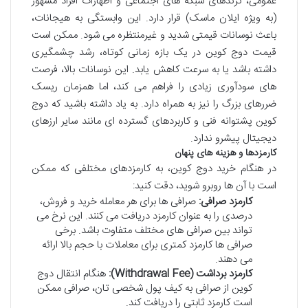
عمومی، ترندهای شبکه های اجتماعی و اظهارات افراد مشهور
(به ویژه ایلان ماسک) قرار دارد. این وابستگی به هیجانات،
باعث نوسانات قیمتی شدید و غیرمنتظره می شود. ممکن است
قیمت دوج کوین در یک بازه زمانی کوتاه، رشد چشمگیری
داشته باشد یا به سرعت کاهش یابد. این نوسانات بالا، فرصت
های سودآوری زیادی را فراهم می کند، اما همزمان ریسک
ضررهای بزرگ را نیز به همراه دارد. به یاد داشته باشید که دوج
کوین پشتوانه فنی و کاربردهای گسترده ای مانند سایر ارزهای
دیجیتال پیشرو ندارد.
کارمزدها و هزینه های پنهان
در هنگام خرید دوج کوین، به کارمزدهای مختلفی که ممکن
است با آن ها روبرو شوید، دقت کنید:
کارمزد صرافی:
صرافی ها برای هر معامله خرید و فروش،
درصدی را به عنوان کارمزد دریافت می کنند. این نرخ می
تواند بین صرافی های مختلف متفاوت باشد. برخی
صرافی ها کارمزد کمتری برای معاملات با حجم بالا ارائه
می دهند.
کارمزد برداشت (Withdrawal Fee):
هنگام انتقال دوج
کوین از صرافی به کیف پول شخصی تان، صرافی ممکن
است کارمزد ثابتی را دریافت کند.