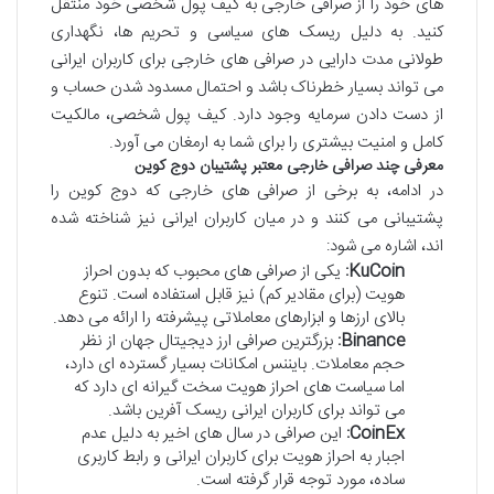
های خود را از صرافی خارجی به کیف پول شخصی خود منتقل
کنید. به دلیل ریسک های سیاسی و تحریم ها، نگهداری
طولانی مدت دارایی در صرافی های خارجی برای کاربران ایرانی
می تواند بسیار خطرناک باشد و احتمال مسدود شدن حساب و
از دست دادن سرمایه وجود دارد. کیف پول شخصی، مالکیت
کامل و امنیت بیشتری را برای شما به ارمغان می آورد.
معرفی چند صرافی خارجی معتبر پشتیبان دوج کوین
در ادامه، به برخی از صرافی های خارجی که دوج کوین را
پشتیبانی می کنند و در میان کاربران ایرانی نیز شناخته شده
اند، اشاره می شود:
KuCoin:
یکی از صرافی های محبوب که بدون احراز
هویت (برای مقادیر کم) نیز قابل استفاده است. تنوع
بالای ارزها و ابزارهای معاملاتی پیشرفته را ارائه می دهد.
Binance:
بزرگترین صرافی ارز دیجیتال جهان از نظر
حجم معاملات. بایننس امکانات بسیار گسترده ای دارد،
اما سیاست های احراز هویت سخت گیرانه ای دارد که
می تواند برای کاربران ایرانی ریسک آفرین باشد.
CoinEx:
این صرافی در سال های اخیر به دلیل عدم
اجبار به احراز هویت برای کاربران ایرانی و رابط کاربری
ساده، مورد توجه قرار گرفته است.