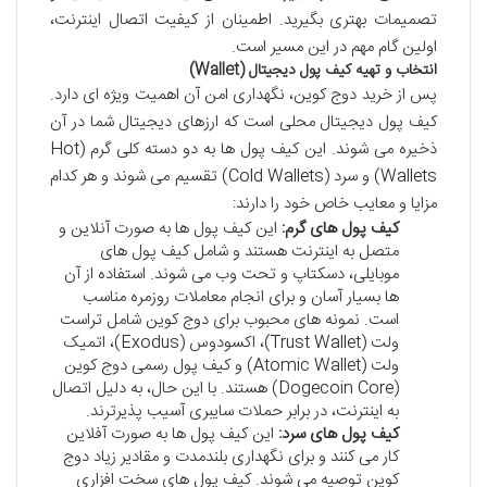
تصمیمات بهتری بگیرید. اطمینان از کیفیت اتصال اینترنت،
اولین گام مهم در این مسیر است.
انتخاب و تهیه کیف پول دیجیتال (Wallet)
پس از خرید دوج کوین، نگهداری امن آن اهمیت ویژه ای دارد.
کیف پول دیجیتال محلی است که ارزهای دیجیتال شما در آن
ذخیره می شوند. این کیف پول ها به دو دسته کلی گرم (Hot
Wallets) و سرد (Cold Wallets) تقسیم می شوند و هر کدام
مزایا و معایب خاص خود را دارند:
کیف پول های گرم:
این کیف پول ها به صورت آنلاین و
متصل به اینترنت هستند و شامل کیف پول های
موبایلی، دسکتاپ و تحت وب می شوند. استفاده از آن
ها بسیار آسان و برای انجام معاملات روزمره مناسب
است. نمونه های محبوب برای دوج کوین شامل تراست
ولت (Trust Wallet)، اکسودوس (Exodus)، اتمیک
ولت (Atomic Wallet) و کیف پول رسمی دوج کوین
(Dogecoin Core) هستند. با این حال، به دلیل اتصال
به اینترنت، در برابر حملات سایبری آسیب پذیرترند.
کیف پول های سرد:
این کیف پول ها به صورت آفلاین
کار می کنند و برای نگهداری بلندمدت و مقادیر زیاد دوج
کوین توصیه می شوند. کیف پول های سخت افزاری