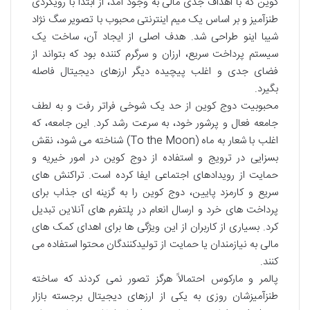
کوین که با اهداف جدی مالی به وجود آمد، از ابتدا با رویکردی
طنزآمیز و بر اساس یک میم اینترنتی محبوب با تصویر سگ نژاد
شیبا اینو طراحی شد. هدف اصلی از ایجاد آن، ساخت یک
سیستم پرداخت سریع، ارزان و سرگرم کننده بود که بتواند از
فضای جدی و اغلب پیچیده دیگر ارزهای دیجیتال فاصله
بگیرد.
محبوبیت دوج کوین از حد یک شوخی فراتر رفت و به لطف
جامعه فعال و پرشور خود، به سرعت رشد کرد. این جامعه، که
اغلب با شعار به ماه (To the Moon) شناخته می شود، نقش
بسزایی در ترویج و استفاده از دوج کوین در امور خیریه و
حمایت از رویدادهای اجتماعی ایفا کرده است. تراکنش های
سریع و کارمزد پایین، دوج کوین را به گزینه ای جذاب برای
پرداخت های خرد و ارسال انعام در پلتفرم های آنلاین تبدیل
کرد. بسیاری از کاربران از این ویژگی ها برای اهدای کمک های
مالی به نیازمندان یا حمایت از تولیدکنندگان محتوا استفاده می
کنند.
پالمر و مارکوس احتمالاً هرگز تصور نمی کردند که ساخته
طنزآمیزشان روزی به یکی از ارزهای دیجیتال برجسته بازار