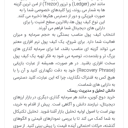
مانند لجر (Ledger) و ترزور (Trezor) از امن ترین گزینه
ها به شمار می روند، زیرا کلیدهای خصوصی شما را به
صورت فیزیکی و دور از دسترس هکرها ذخیره می کنند.
این نوع کیف پول ها، بالاترین سطح امنیت را برای
دارایی های دیجیتال شما فراهم می آورند.
انتخاب کیف پول مناسب بستگی به حجم سرمایه و میزان
فعالیت شما دارد. برای شروع، یک کیف پول نرم افزاری معتبر
می تواند گزینه ای مناسب باشد، اما برای سرمایه گذاری های
بزرگ تر و بلندمدت، توصیه می شود به فکر تهیه یک کیف پول
سخت افزاری باشید. در هر صورت، همیشه از عبارت بازیابی
(Recovery Phrase) خود به دقت نگهداری کنید و آن را با
هیچ کس به اشتراک نگذارید، چرا که این عبارت، کلید دسترسی
به دارایی های شماست.
دانش تحلیل و مدیریت ریسک
خرید دوج کوین، مانند هر سرمایه گذاری دیگری در بازار ارزهای
دیجیتال، نیازمند دانش و آگاهی است. پیش از اقدام به خرید،
بهتر است با اصول اولیه تحلیل بازار آشنا شوید. تحلیل تکنیکال
به شما کمک می کند تا با بررسی نمودارهای قیمتی و الگوهای
گذشته، حرکات احتمالی آینده قیمت را پیش بینی کنید. از سوی