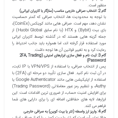
منظور است.
گام 2: انتخاب صرافی خارجی مناسب (سازگار با کاربران ایرانی)
با توجه به محدودیت ها، انتخاب صرافی که کمتر حساسیت
نشان دهد، مهم است. صرافی هایی مانند کوینکس (CoinEx)،
بای بیت (Bybit) و HTX (با نام سابق Huobi Global) از
جمله گزینه هایی هستند که در گذشته توسط کاربران ایرانی
مورد استفاده قرار گرفته اند، اما همواره باید جانب احتیاط را
رعایت کرد و به تغییر قوانین آن ها توجه داشت.
گام 3: ثبت نام و فعال سازی ابزارهای امنیتی (2FA, Trading
Password)
پس از انتخاب صرافی، با استفاده از VPN/VPS با IP ثابت،
در آن ثبت نام کنید. فعال سازی تأیید دو مرحله ای (2FA) با
استفاده از اپلیکیشن هایی مانند Google Authenticator یا
Authy، و تنظیم رمز عبور معاملاتی (Trading Password)
برای افزایش امنیت حساب، از ضروری ترین اقدامات است. این
ابزارها، لایه های حفاظتی اضافه ای را برای دارایی های شما
فراهم می کنند.
گام 4: واریز ارز واسطه (تتر یا بیت کوین) به صرافی خارجی
حالا زمان آن است که تتر یا بیت کوینی را که از صرافی ایرانی