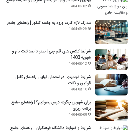
بهترین کتاب کار زبان دوازدهم: معرفی و مقایسه جامع
1404-09-02
مدارک لازم کارت ورود به جلسه کنکور | راهنمای جامع
1404-08-28
شرایط کلاس های قلم چی | صفر تا صد ثبت نام و
شهریه 1403
1404-08-12
شرایط تجدیدی در امتحان نهایی: راهنمای کامل
قوانین و نکات
1404-08-10
برای شهریور چگونه درس بخوانیم؟ | راهنمای جامع
برنامه ریزی
1404-08-09
شرایط و ضوابط دانشگاه فرهنگیان – راهنمای جامع