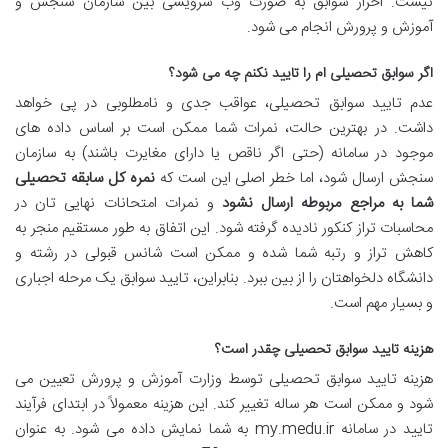
نیست. احراز سوابق به صورت وب سرویسی بین سازمان سنجش و
آموزش و پرورش انجام می شود.
اگر سوابق تحصیلی ام را تایید نکنم چه می شود؟
عدم تایید سوابق تحصیلی، عواقب جدی و نامطلوبی در پی خواهد
داشت. در بهترین حالت، نمرات شما ممکن است بر اساس داده های
موجود در سامانه (حتی اگر ناقص یا دارای مغایرت باشند) به سازمان
سنجش ارسال شود، اما خطر اصلی این است که
نمره کل سابقه تحصیلی
شما به مراجع مربوطه ارسال نشود
و نمرات امتحانات نهایی تان در
محاسبات تراز کنکور نادیده گرفته شود. این اتفاق به طور مستقیم منجر به
کاهش تراز و رتبه شما شده و ممکن است شانس قبولی در رشته و
دانشگاه دلخواهتان را از بین ببرد. بنابراین، تایید سوابق یک مرحله اجباری
و بسیار مهم است.
هزینه تایید سوابق تحصیلی چقدر است؟
هزینه تایید سوابق تحصیلی توسط وزارت آموزش و پرورش تعیین می
شود و ممکن است هر ساله تغییر کند. این هزینه معمولاً در ابتدای فرآیند
تایید در سامانه my.medu.ir به شما نمایش داده می شود. به عنوان