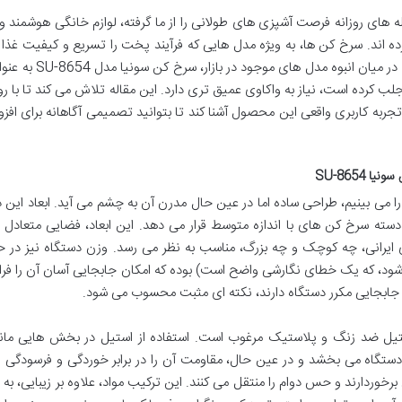
 های روزانه فرصت آشپزی های طولانی را از ما گرفته، لوازم خانگی هوشمند و 
ه اند. سرخ کن ها، به ویژه مدل هایی که فرآیند پخت را تسریع و کیفیت غذا را
می بخشند، جایگاه ویژه ای در خانه ها پیدا کرده اند. در میان انبوه
 جلب کرده است، نیاز به واکاوی عمیق تری دارد. این مقاله تلاش می کند تا با ر
و تجربه کاربری واقعی این محصول آشنا کند تا بتوانید تصمیمی آگاهانه برای افز
SU-8654
قتی برای اولین بار سرخ کن سونیا مدل SU-8654 را می بینیم، طراحی ساده اما در عین حال مدرن آن به چشم می آید. ابعاد ا
است که آن را در دسته سرخ کن های با اندازه متوسط قرار می دهد. این ابعاد، فضایی متعادل ا
 دیده می شود، که یک خطای نگارشی واضح است) بوده که امکان جابجایی آسان آن را فر
به جابجایی مکرر دستگاه دارند، نکته ای مثبت محسوب می شود.
سونیا SU-8654 ترکیبی از استیل ضد زنگ و پلاستیک مرغوب است. استفاده از استیل در بخش هایی ما
ستگاه می بخشد و در عین حال، مقاومت آن را در برابر خوردگی و فرسودگی 
وردارند و حس دوام را منتقل می کنند. این ترکیب مواد، علاوه بر زیبایی، به