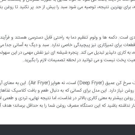
ته، برای بهترین نتیجه، توصیه می شود سبد را بیش از حد پر نکنید تا روغن بتو
SU-8 بسیار ساده و شهودی است. دکمه ها و ولوم تنظیم دما به راحتی قابل دسترسی هستند و فرآین
قطعات برای تمیزکاری نیز پیچیدگی خاصی ندارد. سبد و دیگ به آسانی جدا م
ده، به کاری دلپذیر تبدیل می کند. پنجره شیشه ای نیز نقش مهمی در این سهولت
یت پخت نیست و می توانید در لحظه تصمیمات لازم را بگیرید.
باید به خاطر داشت که سرخ کن سونیا SU-8654 یک سرخ کن عمیق (Deep Fryer) است، نه هواپز 
 روغن نیاز دارد. این مدل برای کسانی که به دنبال طعم و بافت کلاسیک غذاه
وغن بیشتر به معنی کالری بالاتر در غذاست، اما نتیجه نهایی، تردی و طعمی 
ار نداشته باشید که این دستگاه مصرف روغن شما را به حداقل برساند؛ هدف آن