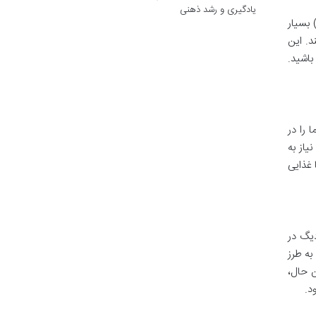
یادگیری و رشد ذهنی
ت. این ظرفیت برای خانواده های کوچک تا متوسط (مثلاً ۲ تا ۴ نفره) بسیار
د. این
باشید.
می دهد که دما را در
نیاز به
 غذایی
یگ در
به طرز
 حال،
د.