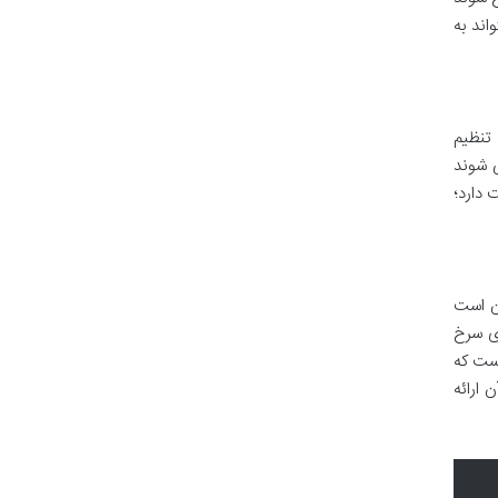
اند به
د تنظیم
ی شوند
 دارد؛
(Air Fryer). این به معنای آن است
ای سرخ
است که
 ارائه