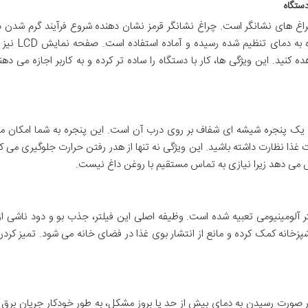
خ کن مجهز به یک صفحه نمایش LCD و چراغ های نشانگر است. چراغ نشانگر قرمز نشان دهنده شروع فرآیند گرم شد
است و با سبز شدن آن، متوجه می شوید که دستگاه 
ید. این ویژگی ها، کار با دستگاه را ساده تر کرده و به کاربر اجازه می دهند
د یک پنجره شیشه ای شفاف بر روی درب آن است. این پنجره به شما امکان م
 غذا نظارت داشته باشید. این ویژگی نه تنها از هدر رفتن حرارت جلوگیری می کن
یش می دهد زیرا نیازی به تماس مستقیم با روغن داغ نیست.
سرخ کن سونیا SU-8654، یک فیلتر آلومینیومی تعبیه شده است. وظیفه اصلی این فیلتر، جذب بو و دود ناشی ا
زخانه کمک کرده و مانع از انتشار بوی غذا در فضای خانه می شود. تمیز کرد
صورت رسیدن به دمای بیش از حد یا بروز مشکل، به طور خودکار جریان برق 