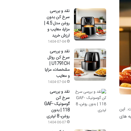
نقد و بررسی
سرخ کن بدون
روغن مدل 4.5 |
مزایا، معایب و
ارزش خرید
1404-07-04
نقد و بررسی
سرخ کن روتل
U1791CH |
مشخصات، مزایا
و معایب
1404-07-04
نقد و بررسی
سرخ کن
گوسونیک GAF-
است. این
118 | بدون
به های
روغن، 8 لیتری
1404-06-07