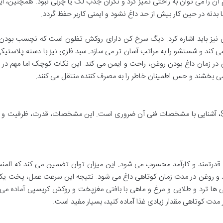
 را می توان به راحتی تمیز کرد و نگران جذب لک یا چربی نبود. همچنین، ای
بدنه در حین کار بیش از حد داغ نشود و ایمنی کاربر حفظ گردد.
نیز باید اشاره کرد. دیگ سرخ کن دارای روکش تفلون است که نچسب بودن آ
 کند و شستشو را به مراتب آسان تر می سازد. سبد فلزی نیز با دسته پلاستیک
در زمان داغ بودن روغن، راحت و ایمن می کند. این نکات کوچک اما مهم در
د می بخشند و حس اطمینان خاطر را به مصرف کننده منتقل می کنند.
برای درک بهتر عملکرد سرخ کن سونیا مدل SU-8654، آشنایی با مشخصات فنی آن ضروری است. این مشخصات، قدرت، ظرفیت
 عدد قدرتمند و کارآمد محسوب می شود. این میزان توان تضمین می کند که الم
د و روغن در مدت زمان کوتاهی داغ می شود. نتیجه این سرعت عمل، پخت یک
 ها ترد و طلایی و مرغ و ماهی با بافتی مغزپخت و روکش کریسپی آماده می
ر مدت کوتاهی مقدار زیادی غذا آماده کنید، بسیار مفید است.