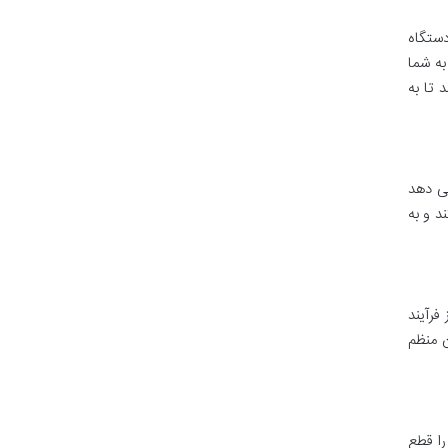
ن دستگاه
به دمای تنظیم شده رسیده و آماده استفاده است. صفحه نمایش LCD نیز به شما
 تا به
ی دهد
د و به
ز فرآیند
ن منظم
را قطع