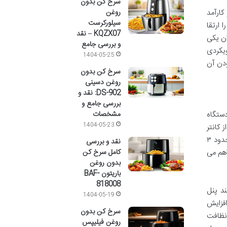
سرخ کن بدون
کارآمد
روغن
سیلورکرست
 ارتقا
KQZX07 – نقد
 مدل های موجود در بازار، سرخ کن سونیا مدل SU-8654 به عنوان یکی
و بررسی جامع
ویکردی
1404-05-25
ودن آن
سرخ کن بدون
روغن دسینی
DS-902: نقد و
بررسی جامع و
ین دستگاه
مشخصات
1404-05-23
ز کانتر
آشپزخانه را اشغال می کند و برای اکثر آشپزخانه های ایرانی، چه کوچک و چه بزرگ، مناسب به نظر می رسد. وزن دستگاه نیز در حدود ۳
نقد و بررسی
اهم می
کامل سرخ کن
بدون روغن
باریتون BAF-
818008
نند پنل
1404-05-19
افزایش
سرخ کن بدون
 نظافت
روغن فیلیپس