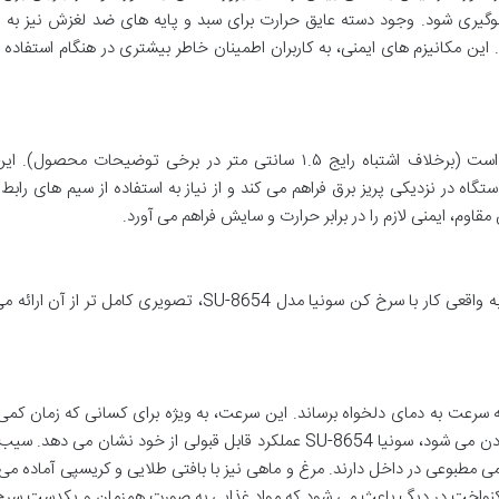
وگیری شود. وجود دسته عایق حرارت برای سبد و پایه های ضد لغزش نیز به 
این مکانیزم های ایمنی، به کاربران اطمینان خاطر بیشتری در هنگام استفاده 
طول سیم برق این سرخ کن حدود ۱.۲ تا ۱.۵ متر است (برخلاف اشتباه رایج ۱.۵ سانتی متر در برخی توضیحات م
ستگاه در نزدیکی پریز برق فراهم می کند و از نیاز به استفاده از سیم های رابط
وم، ایمنی لازم را در برابر حرارت و سایش فراهم می آورد.
دانستن مشخصات فنی تنها نیمی از ماجراست؛ تجربه واقعی کار با سرخ کن سونیا مدل SU-8654، تصویری کامل ت
غن را به سرعت به دمای دلخواه برساند. این سرعت، به ویژه برای کسانی که زمان کمی 
بسیار کاربردی است. وقتی صحبت از کیفیت سرخ کردن می شود، سونیا SU-8654 عملکرد قابل قبولی از خود نشان می 
ی مطبوعی در داخل دارند. مرغ و ماهی نیز با بافتی طلایی و کریسپی آماده می
کنواخت در دیگ باعث می شود که مواد غذایی به صورت همزمان و یکدست سرخ