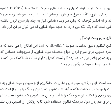
سرخ کن سونیا مدل SU-8654 دارای ظرفیت ۲ لیتر روغن اس
زمینی، قارچ، ناگت، مرغ سوخاری و سایر غذاها را در یک مرحله فراهم می کن
د و نه آنقدر کوچک که برای هر وعده غذایی نیاز به چند بار سرخ کردن داشته 
نی است که دیگ نگه می دارد، نه حجم مواد غذایی که می توان در آن قرار داد.
یکی از مهم ترین ویژگی های یک سرخ کن خوب، امکان تنظیم دقیق دماست. سونیا SU-8654 به شما این امکان را 
نید. این گستره دمایی، برای سرخ کردن انواع مختلف مواد غذایی، از سبزیجات حساس که 
به دمای بالاتر نیاز دارند، ایده آل است. کنترل دقیق دما به شما کمک می کند تا
تن یا نپختن مواد جلوگیری می کند.
 است. این روکش، مهم ترین عامل در جلوگیری از چسبیدن مواد غذایی به د
را بهبود می بخشد، بلکه فرآیند شستشو و تمیز کردن دیگ را پس از استفاده 
وغن را تخلیه کرده و دیگ را با آب و مایع ظرفشویی شستشو دهید. با این
 برای هم زدن مواد در دیگ تفلون استفاده شود تا به روکش آن آسیبی وارد نشو