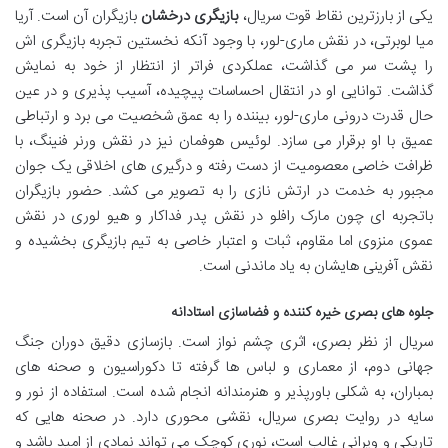
یکی از بارزترین نقاط قوت سریال،
بازیگری درخشان
بازیگران آن است. آریا
میا لوبرتی، در نقش ماری-لور، با وجود آنکه نخستین تجربه بازیگری اش
را پشت سر می گذاشت، عملکردی فراتر از انتظار از خود به نمایش
گذاشت. توانایی او در انتقال احساسات پیچیده، آسیب پذیری و در عین
حال قدرت درونی ماری-لور، بیننده را به عمق شخصیت می برد و ارتباطی
عمیق با او برقرار می سازد. لوئیس هوفمان نیز در نقش ورنر فنینگ، با
ظرافت خاصی معصومیت از دست رفته و درگیری های اخلاقی یک جوان
مجبور به خدمت در ارتش نازی را به تصویر می کشد. حضور بازیگران
باتجربه ای چون مارک رافلو در نقش پدر فداکار و هیو لوری در نقش
عموی منزوی اما مقاوم، ثبات و اعتبار خاصی به تیم بازیگری بخشیده و
نقش آفرینی هایشان به یاد ماندنی است.
جلوه های بصری خیره کننده و فضاسازی استادانه
سریال از نظر بصری، اثری چشم نواز است. بازسازی دقیق دوران جنگ
جهانی دوم، از معماری و لباس ها گرفته تا دکوراسیون و صحنه های
بمباران، به شکلی باورپذیر و هنرمندانه انجام شده است. استفاده از نور و
سایه در روایت بصری سریال، نقشی محوری دارد. در صحنه هایی که
تاریکی و ویرانی غالب است، نوری کوچک می تواند نمادی از امید باشد و