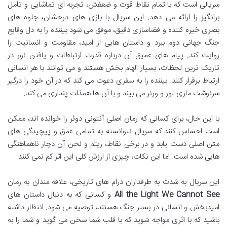
سریالی است که با تمام نقاط قوت و ضعفش، تجربه ای تماشایی و تأمل
برانگیز را ارائه می دهد. این سریال با بازی های درخشان، جلوه های
بصری خیره کننده و فضاسازی دقیق، موفق می شود بیننده را به دل وقایع
جنگ جهانی دوم ببرد و داستان هایی از امید، مقاومت و انسانیت را
روایت کند. پیام های عمیق آن درباره قدرت ارتباطات و یافتن نور در
تاریک ترین لحظات، بسیار الهام بخش هستند و می توانند با هر انسانی
ارتباط برقرار کنند. بیننده را به سفری دعوت می کند که در آن خود را درگیر
سرنوشت ماری-لور و ورنر می بیند و با آن ها همذات پنداری می کند.
با این حال، برای کسانی که رمان اصلی آنتونی دوئر را خوانده اند، ممکن
است احساس کنند که سریال نتوانسته به تمامی عمق و پیچیدگی های
متن اصلی دست یابد و در برخی نقاط، ریتم و لحن آن دچار ناهماهنگی
هایی شده است. اما این نکات، چیزی از ارزش کلی این اثر کم نمی کنند.
این سریال به شدت به طرفداران درام های تاریخی، علاقه مندان به رمان
All the Light We Cannot See
و کسانی که به دنبال داستان های
امیدبخش و انسانی در بستر جنگ هستند، توصیه می شود. انتظار داشته
باشید که با اثری مواجه شوید که با قلب شما سخن می گوید و شما را به