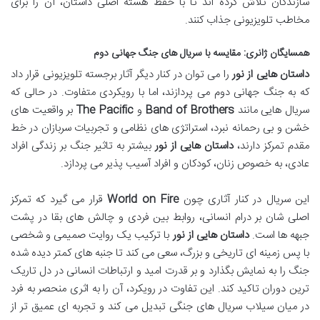
سازندگان تلاش کرده اند تا با حفظ هسته اصلی داستان، آن را برای
مخاطب تلویزیونی جذاب کنند.
همسایگان ژانری: مقایسه با سریال های جنگ جهانی دوم
داستان هایی از نور
را می توان در کنار دیگر آثار برجسته تلویزیونی قرار داد
که به جنگ جهانی دوم می پردازند، اما با رویکردی متفاوت. در حالی که
سریال هایی مانند
Band of Brothers
و
The Pacific
بر واقعیت های
خشن و بی رحمانه نبرد، استراتژی های نظامی و تجربیات سربازان در خط
مقدم تمرکز دارند،
داستان هایی از نور
بیشتر به تاثیر جنگ بر زندگی افراد
عادی، به خصوص زنان، کودکان و افراد آسیب پذیر می پردازد.
این سریال در کنار آثاری چون
World on Fire
قرار می گیرد که تمرکز
اصلی شان بر درام انسانی، روابط بین فردی و چالش های بقا در پشت
جبهه ها است.
داستان هایی از نور
با ترکیب یک روایت صمیمی و شخصی
با پس زمینه ای تاریخی و بزرگ، سعی می کند تا جنبه های کمتر دیده شده
جنگ را به نمایش بگذارد و بر قدرت امید و ارتباطات انسانی در دل تاریک
ترین دوران تاکید کند. این تفاوت در رویکرد، آن را به اثری منحصر به فرد
در میان سیلاب سریال های جنگی تبدیل می کند و تجربه ای عمیق تر از