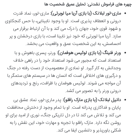
چهره های فراموش نشدنی: تحلیل عمیق شخصیت ها
ماری-لور لبلانک (با بازی آریا میا لوبرتی):
ماری-لور، نماد قدرت
درونی و انعطاف پذیری است. او با وجود نابینایی، با حس کنجکاوی
و شهود قوی خود، جهان را درک می کند و با آن ارتباط برقرار می
سازد. آریا میا لوبرتی که خود نیز نابینا است، با بازی درخشان و پر
احساسش، به این شخصیت عمق و واقعیت می بخشد.
ورنر فنینگ (با بازی لوئیس هوفمان):
ورنر، پسری باهوش و با
استعداد است که مجبور می شود استعداد خود را در راهی خلاف
وجدانش به کار گیرد. او نمادی از معصومیت از دست رفته در جنگ
و درگیری های اخلاقی است که انسان ها در سیستم های ستمگر با
آن مواجه می شوند. لوئیس هوفمان با ظرافت، رنج و تردیدهای
درونی ورنر را به تصویر می کشد.
دانیل لبلانک (با بازی مارک رافلو):
پدر ماری-لور، نماد عشق بی
پایان و فداکاری پدرانه است. او با تمام وجود از دخترش محافظت
می کند و تلاش می کند تا در دل تاریکی جنگ، نوری از امید برای او
روشن نگه دارد. مارک رافلو با تجربه و مهارت خود، این نقش را به
شکلی باورپذیر و دلنشین ایفا می کند.