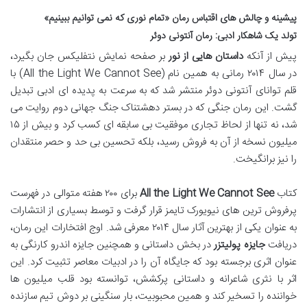
پیشینه و چالش های اقتباس رمان «تمام نوری که نمی توانیم ببینیم»
تولد یک شاهکار ادبی: رمان آنتونی دوئر
پیش از آنکه
داستان هایی از نور
بر صفحه نمایش نتفلیکس جان بگیرد،
در سال ۲۰۱۴ رمانی به همین نام (All the Light We Cannot See) با
قلم توانای آنتونی دوئر منتشر شد که به سرعت به پدیده ای ادبی تبدیل
گشت. این رمان جنگی که در بستر دهشتناک جنگ جهانی دوم روایت می
شد، نه تنها از لحاظ تجاری موفقیت بی سابقه ای کسب کرد و بیش از ۱۵
میلیون نسخه از آن به فروش رسید، بلکه تحسین بی حد و حصر منتقدان
را نیز برانگیخت.
کتاب
All the Light We Cannot See
برای ۲۰۰ هفته متوالی در فهرست
پرفروش ترین های نیویورک تایمز قرار گرفت و توسط بسیاری از انتشارات
به عنوان یکی از بهترین آثار سال ۲۰۱۴ معرفی شد. اوج افتخارات این رمان،
دریافت
جایزه پولیتزر
در بخش داستانی و همچنین جایزه اندرو کارنگی به
عنوان اثری برجسته بود که جایگاه آن را در ادبیات معاصر تثبیت کرد. این
اثر با نثری شاعرانه و داستانی پرکشش، توانسته بود قلب میلیون ها
خواننده را تسخیر کند و همین محبوبیت، بار سنگینی بر دوش تیم سازنده