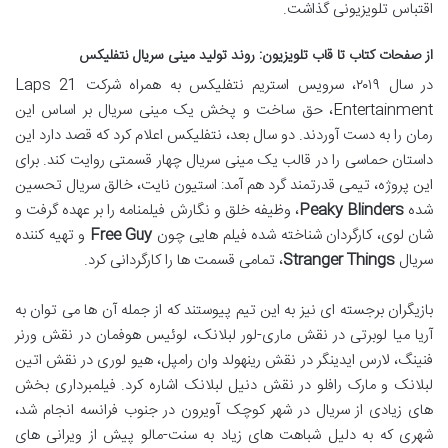
اقتباس تلویزیونی گذاشت.
از صفحات کتاب تا قاب تلویزیون: روند تولید مینی سریال نتفلیکس
در سال ۲۰۱۹، سرویس استریم نتفلیکس به همراه شرکت 21 Laps
Entertainment، حق ساخت و پخش یک مینی سریال بر اساس این
رمان را به دست آوردند. دو سال بعد، نتفلیکس اعلام کرد که قصد دارد این
داستان حماسی را در قالب یک مینی سریال چهار قسمتی روایت کند. برای
این پروژه، تیمی قدرتمند گرد هم آمد: استیون نایت، خالق سریال تحسین
شده
Peaky Blinders
، وظیفه خلق و نگارش فیلمنامه را بر عهده گرفت و
شان لوی، کارگردان شناخته شده فیلم هایی چون
Free Guy
و تهیه کننده
سریال
Stranger Things
، تمامی قسمت ها را کارگردانی کرد.
بازیگران برجسته ای نیز به این تیم پیوستند که از جمله آن ها می توان به
آریا میا لوبرتی در نقش ماری-لور لبلانک، لوئیس هوفمان در نقش ورنر
فنینگ، لارس ایدینگر در نقش رینهولد وان رامپل، هیو لوری در نقش اتین
لبلانک و مارک رافلو در نقش دنیل لبلانک اشاره کرد. فیلمبرداری بخش
های زیادی از سریال در شهر کوچک آویرون در جنوب فرانسه انجام شد،
شهری که به دلیل شباهت های زیاد به سنت-مالو پیش از ویرانی های