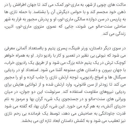
ماکت های چوبی از شهر، به ماری-لور کمک می کند تا جهان اطرافش را در
ذهن خود مجسم کند و با حواس دیگرش آن را بشناسد. با حمله نازی ها
به پاریس در سن دوازده سالگی ماری-لور، او و پدرش مجبور به فرار به شهر
ساحلی سنت-مالو می شوند، جایی که عموی منزوی ماری-لور، اتین،
زندگی می کند.
در سوی دیگر داستان، ورنر فنینگ، پسری یتیم و بااستعداد آلمانی معرفی
می شود که نبوغی بی نظیر در تعمیر و کار با رادیو دارد. او به همراه خواهر
کوچک ترش در یک یتیم خانه بزرگ می شود و از طریق یک رادیوی خراب،
با جهان بیرون و داستان های ممنوعه آشنا می شود. استعداد او در ردیابی
سیگنال ها و امواج رادیویی، توجه ارتش نازی را جلب کرده و او را مجبور
می کند تا زودتر از سن قانونی، وارد ارتش شده و از توانایی هایش برای
ردیابی نیروهای مقاومت استفاده کند. سرنوشت این دو جوان، در میان
ویرانی های سنت-مالو و در جستجوی یک شیء گران بها و مرموز به نام
«دریای آتش»، به هم گره می خورد. این شیء گران بها، که گفته می شود
قدرت جاودانگی به صاحبش می دهد، توسط یک فرمانده بی رحم نازی
نیز تعقیب می شود و به کشش داستان ابعاد تازه ای می بخشد.