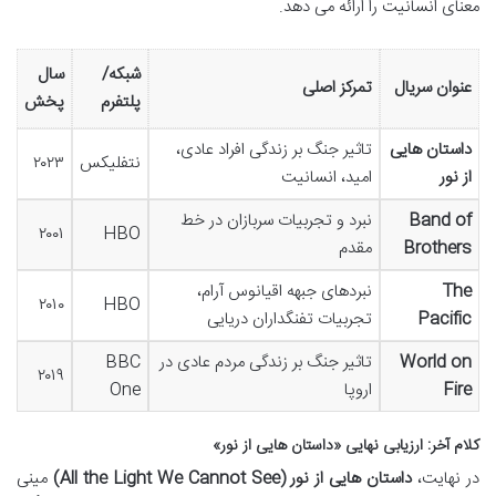
معنای انسانیت را ارائه می دهد.
شبکه/
سال
عنوان سریال
تمرکز اصلی
پلتفرم
پخش
داستان هایی
تاثیر جنگ بر زندگی افراد عادی،
نتفلیکس
۲۰۲۳
از نور
امید، انسانیت
Band of
نبرد و تجربیات سربازان در خط
۲۰۰۱
HBO
Brothers
مقدم
The
نبردهای جبهه اقیانوس آرام،
۲۰۱۰
HBO
Pacific
تجربیات تفنگداران دریایی
World on
تاثیر جنگ بر زندگی مردم عادی در
BBC
۲۰۱۹
Fire
اروپا
One
کلام آخر: ارزیابی نهایی «داستان هایی از نور»
در نهایت،
داستان هایی از نور (All the Light We Cannot See)
مینی