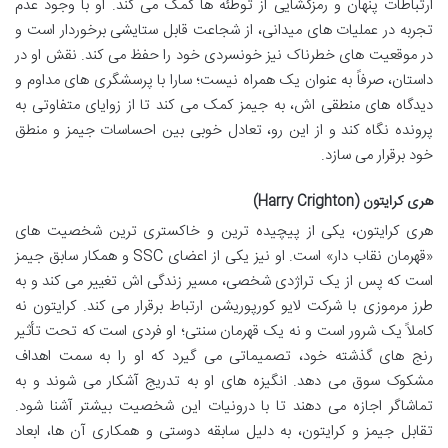
ارتباطات پنهان و رمزگشایی از توطئه ها کمک می کند. او با وجود عدم
تجربه در عملیات های میدانی، از شجاعت قابل ستایشی برخوردار است و
در موقعیت های خطرناک نیز خونسردی خود را حفظ می کند. نقش او در
داستان، صرفاً به عنوان یک همراه نیست؛ سارا با پرسشگری های مداوم و
دیدگاه های منطقی اش، به جیمز کمک می کند تا از زوایای متفاوتی به
پرونده نگاه کند و از این رو، تعادل خوبی بین احساسات جیمز و منطق
خود برقرار می سازد.
هری کرایتون (Harry Crighton)
هری کرایتون، یکی از پیچیده ترین و خاکستری ترین شخصیت های
«قهرمان نقاب دار» است. او نیز یکی از اعضای SSC و همکار سابق جیمز
است که پس از یک تراژدی شخصی، مسیر زندگی اش تغییر می کند و به
طرز مرموزی با شرکت لایو کورپوریشن ارتباط برقرار می کند. کرایتون نه
کاملاً یک شرور است و نه یک قهرمان سنتی؛ او فردی است که تحت تأثیر
رنج های گذشته خود، تصمیماتی می گیرد که او را به سمت اهداف
مشکوک سوق می دهد. انگیزه های او به تدریج آشکار می شوند و به
تماشاگر اجازه می دهند تا با درونیات این شخصیت بیشتر آشنا شود.
تقابل جیمز و کرایتون، به دلیل سابقه دوستی و همکاری آن ها، ابعاد