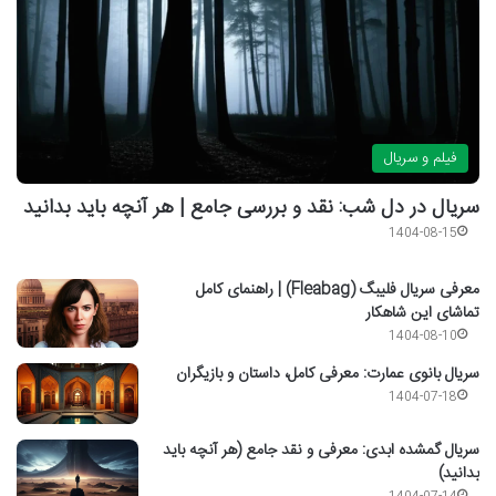
فیلم و سریال
سریال در دل شب: نقد و بررسی جامع | هر آنچه باید بدانید
1404-08-15
معرفی سریال فلیبگ (Fleabag) | راهنمای کامل
تماشای این شاهکار
1404-08-10
سریال بانوی عمارت: معرفی کامل، داستان و بازیگران
1404-07-18
سریال گمشده ابدی: معرفی و نقد جامع (هر آنچه باید
بدانید)