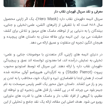
معرفی و نقد سریال قهرمان نقاب دار
سریال انیمه «قهرمان نقاب دار» (Hero Mask)، یک اثر ژاپنی محصول
سال ۲۰۱۸ است که با تلفیقی از ژانرهای اکشن، علمی-تخیلی و جنایی،
بینندگان را به دنیایی پر از توطئه، ماسک های مرموز و تلاش برای کشف
حقیقت می برد. این انیمه برای علاقه مندان به داستان های پیچیده و
هیجان انگیز، تجربه ای متفاوت و عمیق ارائه می دهد.
در دنیای انیمه های ژاپنی، آثار متعددی با موضوعات جنایی و علمی-
تخیلی به نمایش درآمده اند، اما معدودی توانسته اند عمق و پیچیدگی
«قهرمان نقاب دار» را ارائه دهند. این سریال که توسط استودیو محبوب
پیروت (Studio Pierrot) و به کارگردانی هیرویاسو آوکی ساخته شده
است، از همان ابتدا با فضاسازی تیره و تاریک خود، مخاطب را به لندن پر
رمز و راز می کشاند. داستان حول محور یک افسر پلیس سرسخت به نام
جیمز بلود می چرخد که در پی کشف راز قتل هایی زنجیره ای و توطئه ای
عظیم، با گروهی از افراد نقاب دار و ماسک هایی با قدرت های ماورایی
روبرو می شود. هدف اصلی این مقاله، ارائه یک نقد جامع و تحلیلی از این