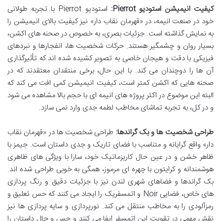
کیفیت انیمیشن استودیو Pierrot:
استودیو Pierrot با تجربه طولانی
خود در صنعت انیمه، در «قهرمان نقاب دار» نیز کیفیت بالای انیمیشن را
به نمایش گذاشته است. جزئیات بصری، به خصوص در صحنه های اکشن،
بسیار روان و چشمگیر هستند. حرکات شخصیت ها، انفجارها و نبردهای
فیزیکی با دقت و هیجان خاصی به تصویر کشیده شده اند که تأثیرگذاری
آن ها را دوچندان می کند. با این حال، برخی منتقدان معتقدند که در
صحنه هایی که اکشن کمتر است، کیفیت انیمیشن کمی افت می کند که
البته این موضوع در اکثر پروژه های انیمه ای با حجم بالا مشاهده می شود
و در کل، به تجربه تماشای مخاطب لطمه جدی وارد نمی سازد.
طراحی شخصیت ها و بک گراندها:
طراحی شخصیت ها در «قهرمان نقاب
دار» واقع گرایانه و متناسب با فضای تاریک و جدی داستان است. جیمز با
ظاهر خشن و در عین حال کاریزماتیک خود، سارا با ویژگی های ظاهری
هوشمندانه و کرایتون با چهره ای مرموز، همگی به خوبی طراحی شده اند.
بک گراندها و فضاهای شهری لندن نیز با جزئیات دقیق و رنگ پردازی
های خاص، فضایی Noir و اتمسفریک را ایجاد می کنند که حس تعلیق و
رمزآلودی را به مخاطب منتقل می کند. نورپردازی و سایه پردازی ها نیز
نقش مهمی در تقویت این اتمسفر ایفا می کنند و حس و حال داستان را