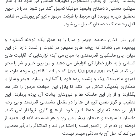
بکشاند. زندگی او زمانی دستخوش تغییرات اساسی می شود که با سارا
سینکلر، دستیار دادستان ولیعهد مونیکا کمپبل آشنا می شود. سارا در حین
تحقیق درباره پرونده ای مرتبط با شرکت مرموز «لایو کورپوریشن»، شاهد
قتل وحشتناک دادستان کمپبل می شود.
این قتل تکان دهنده، جیمز و سارا را به عمق یک توطئه گسترده و
پیچیده می کشاند که ریشه های عمیقی در قدرت و فساد دارد. در این
میان، پای ماسکهای قدرتمندی به میان می آید؛ ابزارهایی که قابلیت های
انسانی را به طرز خطرناکی افزایش می دهند و مرز بین خیر و شر را محو
می کنند. شرکت Live Corporation که در ابتدا ظاهری موجه دارد، به
تدریج ماهیت تاریک و پشت پرده خود را آشکار می سازد. جیمز و سارا با
همکاری یکدیگر، تلاش می کنند تا پازل این حوادث مرموز را کنار هم
بگذارند و از راز این ماسک ها و نیروهای پشت آن پرده بردارند. این
تعقیب و گریز نفس گیر، آن ها را در مقابل دشمنانی قدرتمند و بی رحم
قرار می دهد که برای حفظ اسرار خود، از هیچ کاری فروگذار نمی کنند.
داستان با سرعت و هیجان پیش می رود و هر قسمت، لایه ای جدید از
توطئه ای که فراتر از تصور است را افشا می کند و تماشاگر را درگیر معمایی
می کند که حل آن به سادگی میسر نیست.