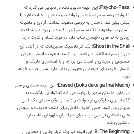
Psycho-Pass:
این انیمه سایبرپانک، در دنیایی می گذرد که
تکنولوژی «سیستم سیبل» می تواند ضریب جرم و جنایت افراد را
پیش بینی کند. داستان به بررسی ماهیت عدالت، آزادی و ماهیت
انسان در مواجهه با یک سیستم کنترل کننده می پردازد و شباهت
زیادی به تم های «قهرمان نقاب دار» در مورد فساد و قدرت دارد.
Ghost in the Shell:
یک اثر کلاسیک سایبرپانک که در آینده ای
دور و پیشرفته اتفاق می افتد. این انیمه به هویت انسان، هوش
مصنوعی و مرزهای واقعیت می پردازد و با فضاسازی تاریک و
فلسفی خود، برای طرفداران «قهرمان نقاب دار» بسیار جذاب خواهد
بود.
Erased (Boku dake ga Inai Machi):
این انیمه معمایی و سفر
در زمان، داستان مردی را روایت می کند که توانایی بازگشت به
گذشته برای جلوگیری از حوادث را دارد. او درگیر معمای یک قاتل
سریالی می شود. حس تعلیق، تلاش برای کشف حقیقت و پیچش
های داستانی آن، می تواند برای طرفداران «قهرمان نقاب دار»
دلنشین باشد.
B: The Beginning:
این انیمه نیز یک تریلر جنایی و معمایی از