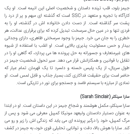
جیمز بلود، قلب تپنده داستان و شخصیت اصلی این انیمه است. او یک
کارآگاه با تجربه و متعهد در SSC است که گذشته ای مبهم و پر از درد را
پشت سر گذاشته است. از دست دادن خانواده اش در گذشته، او را به
فردی تنها و در عین حال سرسخت تبدیل کرده که برای برقراری عدالت، هر
خطری را به جان می خرد. جیمز با وجود سرسختی ظاهری، دارای وجدانی
بیدار و حس مسئولیت پذیری بالایی است. او اغلب با استفاده از شیوه
های غیرمتعارف و جسورانه به حل پرونده ها می پردازد، که گاهی او را در
تقابل با قوانین و همکارانش قرار می دهد. سیر تحول شخصیت جیمز در
طول سریال، از یک پلیس خسته و دلسرد تا یک قهرمان تمام عیار که
حاضر است برای حقیقت فداکاری کند، بسیار جذاب و قابل لمس است. او
نمادی از مبارزه با سیستم فاسد و جستجو برای نور در تاریکی است.
سارا سینکلر (Sarah Sinclair)
سارا سینکلر، مکمل هوشمند و شجاع جیمز در این داستان است. او در ابتدا
به عنوان دستیار دادستان ولیعهد مونیکا کمپبل معرفی می شود و پس از
مرگ کمپبل، خود را درگیر پرونده ای می یابد که زندگی اش را زیر و رو می
کند. سارا با هوش بالا، دقت و توانایی تحلیلی قوی خود، به جیمز در کشف