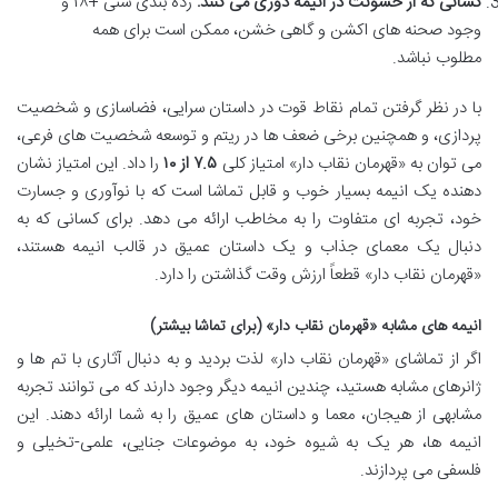
کسانی که از خشونت در انیمه دوری می کنند:
رده بندی سنی +۱۸ و
وجود صحنه های اکشن و گاهی خشن، ممکن است برای همه
مطلوب نباشد.
با در نظر گرفتن تمام نقاط قوت در داستان سرایی، فضاسازی و شخصیت
پردازی، و همچنین برخی ضعف ها در ریتم و توسعه شخصیت های فرعی،
می توان به «قهرمان نقاب دار» امتیاز کلی
۷.۵ از ۱۰
را داد. این امتیاز نشان
دهنده یک انیمه بسیار خوب و قابل تماشا است که با نوآوری و جسارت
خود، تجربه ای متفاوت را به مخاطب ارائه می دهد. برای کسانی که به
دنبال یک معمای جذاب و یک داستان عمیق در قالب انیمه هستند،
«قهرمان نقاب دار» قطعاً ارزش وقت گذاشتن را دارد.
انیمه های مشابه «قهرمان نقاب دار» (برای تماشا بیشتر)
اگر از تماشای «قهرمان نقاب دار» لذت بردید و به دنبال آثاری با تم ها و
ژانرهای مشابه هستید، چندین انیمه دیگر وجود دارند که می توانند تجربه
مشابهی از هیجان، معما و داستان های عمیق را به شما ارائه دهند. این
انیمه ها، هر یک به شیوه خود، به موضوعات جنایی، علمی-تخیلی و
فلسفی می پردازند.