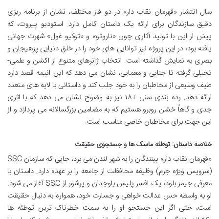
سال انتشار «قهرمان نقاب دار» در دو فاز مختلف، نشان از برنامه ریزی
دقیق سازندگان برای ارائه یک داستان کامل دارد. استودیو پیروت، که
پیش از این با تولید آثاری چون «ناروتو» و «توکیو غول» شهرت جهانی
یافته بود، در این پروژه نیز توانایی های خود را در خلق دنیایی پرهیجان و
بصری به نمایش گذاشته است. انتخاب ژانرهای متنوع از اکشن و علمی-
تخیلی گرفته تا جنایی و معمایی، نشان می دهد که این انیمه قصد دارد
طیف وسیعی از مخاطبان را به خود جلب کند و داستانی با لایه های متعدد
ارائه دهد. رده بندی سنی +۱۸ نیز به وضوح نشان می دهد که با اثری
جدی و گاهاً خشن روبرو هستیم که به مضامین بزرگسالانه می پردازد و از
این جهت برای مخاطبان خاصی مناسب است.
خلاصه داستان: توطئه ماسک ها و جستجوی حقیقت
«قهرمان نقاب دار» بینندگان را به شهر لندن می برد، جایی که سازمان SSC
(سرویس ویژه جرم) وظیفه محافظت از جامعه را بر عهده دارد. داستان با
معرفی جیمز بلود، یک افسر پلیس باوجدان و پرشور از SSC آغاز می شود.
او به واسطه حس عدالت خواهی و جسارت خود، همواره به دنبال حقیقت
است، حتی اگر این جستجو او را به سمت خطرناک ترین توطئه ها