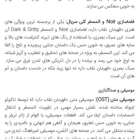
به خوبی منعکس می سازند.
فضاسازی Noir و اتمسفر کلی سریال:
یکی از برجسته ترین ویژگی های
هنری «قهرمان نقاب دار»، فضاسازی Noir و اتمسفر Dark & Gritty آن
است. این سبک بصری، با استفاده از رنگ های تیره، کنتراست های بالا و
سایه های عمیق، به خوبی حس یک داستان جنایی پیچیده و تلخ را القا
می کند. این اتمسفر، به ویژه در صحنه های تحقیق و تعقیب و گریز شبانه،
به اوج خود می رسد و بیننده را در دل تاریکی های لندن غرق می سازد.
سبک بصری «قهرمان نقاب دار» نه تنها زیبا، بلکه در خدمت داستان و تم
های آن است.
موسیقی و صداگذاری
موسیقی متن (OST):
موسیقی متن «قهرمان نقاب دار» که توسط تاکوئو
اینوئه ساخته شده، نقش بسیار مهمی در تقویت اتمسفر و انتقال
احساسات داستان ایفا می کند. قطعات موسیقی، با الهام از ژانر تریلر و
جنایی، به خوبی حس تعلیق، هیجان و گاهی هم تنهایی و ناامیدی را به
بیننده منتقل می کنند. در صحنه های اکشن، موسیقی ضرباهنگ تندی می
گیرد و هیجان را به اوج می رساند، در حالی که در لحظات دراماتیک و