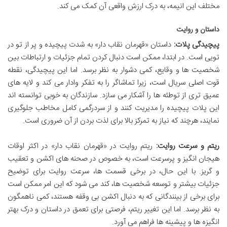
مختلف این انیمه، به درک ارزش واقعی آن کمک می کند.
داستان و روایت
پیچیدگی پلات:
داستان «قهرمان نقاب دار» به شدت پیچیده و پر از تو در
تویی است. در ابتدا، ممکن است دنبال کردن تمام جزئیات و ارتباطات بین
شخصیت ها و وقایع، کمی دشوار به نظر برسد. اما این پیچیدگی، نقطه
قوت اصلی سریال است، زیرا تماشاگر را به تفکر وادار می کند و لایه های
عمیق تری از توطئه ها را آشکار می سازد. سازندگان به خوبی توانسته اند
این پلات پیچیده را مدیریت کنند و از سردرگمی کامل مخاطب جلوگیری
نمایند، هرچند که نیاز به تمرکز بالا برای لذت بردن از آن ضروری است.
ریتم و سرعت روایت:
ریتم روایت در «قهرمان نقاب دار» در اکثر اوقات
هیجان انگیز و پرسرعت است، به خصوص در صحنه های اکشن و تعقیب
و گریز. با این حال، در برخی قسمت ها، سرعت روایت برای توضیح
جزئیات بیشتر و توسعه شخصیت ها، کند می شود که این امر ممکن است
برای برخی از بینندگانی که به دنبال اکشن بی وقفه هستند، کمی ناهمگون
به نظر برسد. اما این تغییر ریتم، فرصتی برای تعمق در داستان و درک بهتر
انگیزه ها و پیشینه ها فراهم می آورد.