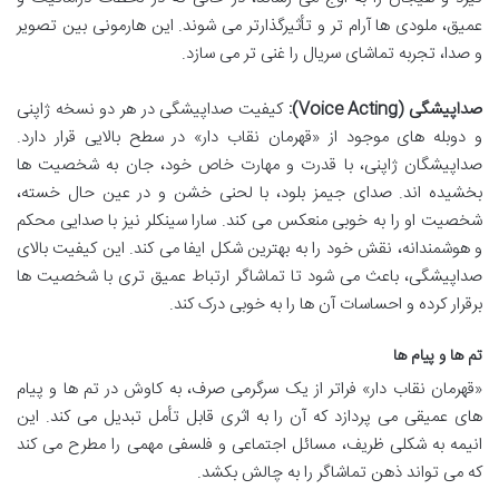
عمیق، ملودی ها آرام تر و تأثیرگذارتر می شوند. این هارمونی بین تصویر
و صدا، تجربه تماشای سریال را غنی تر می سازد.
صداپیشگی (Voice Acting):
کیفیت صداپیشگی در هر دو نسخه ژاپنی
و دوبله های موجود از «قهرمان نقاب دار» در سطح بالایی قرار دارد.
صداپیشگان ژاپنی، با قدرت و مهارت خاص خود، جان به شخصیت ها
بخشیده اند. صدای جیمز بلود، با لحنی خشن و در عین حال خسته،
شخصیت او را به خوبی منعکس می کند. سارا سینکلر نیز با صدایی محکم
و هوشمندانه، نقش خود را به بهترین شکل ایفا می کند. این کیفیت بالای
صداپیشگی، باعث می شود تا تماشاگر ارتباط عمیق تری با شخصیت ها
برقرار کرده و احساسات آن ها را به خوبی درک کند.
تم ها و پیام ها
«قهرمان نقاب دار» فراتر از یک سرگرمی صرف، به کاوش در تم ها و پیام
های عمیقی می پردازد که آن را به اثری قابل تأمل تبدیل می کند. این
انیمه به شکلی ظریف، مسائل اجتماعی و فلسفی مهمی را مطرح می کند
که می تواند ذهن تماشاگر را به چالش بکشد.