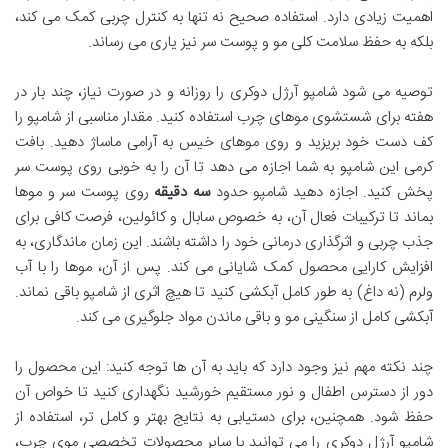
اهمیت زیادی دارد. استفاده صحیح نه تنها به کنترل چربی کمک می کند،
بلکه به حفظ سلامت کلی مو و پوست سر نیز یاری می رساند.
توصیه می شود شامپو آرژل دوکری را روزانه و در صورت نیاز، چند بار در
هفته برای شستشوی موهای چرب استفاده کنید. مقدار مناسبی از شامپو را
کف دست خود بریزید و روی موهای خیس به آرامی ماساژ دهید. بافت
کرمی این شامپو به شما اجازه می دهد تا آن را به خوبی روی پوست سر
پخش کنید. اجازه دهید شامپو حدود
سه دقیقه
روی پوست سر و موها
بماند تا ترکیبات فعال آن، به خصوص سابال و کائولین، فرصت کافی برای
جذب چربی و اثرگذاری درمانی خود را داشته باشند. این زمان ماندگاری، به
افزایش کارایی محصول کمک شایانی می کند. پس از آن، موها را با آب
ولرم (نه داغ) به طور کامل آبکشی کنید تا هیچ اثری از شامپو باقی نماند.
آبکشی کامل از سنگینی مو و باقی ماندن مواد جلوگیری می کند.
چند نکته مهم نیز وجود دارد که باید به آن ها توجه کنید: این محصول را
دور از دسترس اطفال و نور مستقیم خورشید نگهداری کنید تا خواص آن
حفظ شود. همچنین، برای دستیابی به نتایج بهتر و کامل تر، استفاده از
شامپو آرژل دوکری را می توانید با سایر محصولات تخصصی موی چرب،