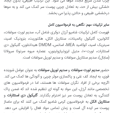
چرب شدن سریع مجدد موها می شود. این ترکیب طبیعی، بدون ایجاد
خشکی بیش از حد، به تعادل چربی پوست سر کمک می کند و به موها
درخششی طبیعی و حالتی پذیرا می بخشد.
سایر ترکیبات مهم: نگاهی به فرمولاسیون کامل
فهرست کامل ترکیبات شامپو آرژل دوکری شامل آب، سدیم لورت سولفات،
کائولین، گلیکول پالمیتات، ستئاریل الکل، هکتوریت، بنزونیک اسید،
سیتریک اسید، کوکامید MEA، اسانس، DMDM هیدانتئون، گلیکول دی
استئارات، لورت-۱۰، متیل ایزوتیازولینون، عصاره میوه سرنوئا سرولاتا
(سابال)، سدیم ستئاریل سولفات و سدیم لوریل سولفات است.
حضور
سدیم لورت سولفات
و
سدیم لوریل سولفات
به عنوان عوامل شوینده
قوی، به ایجاد کف غنی و پاکسازی موثر چربی و آلودگی ها کمک می کند.
اگرچه برخی از افراد نگران سولفات ها هستند، اما در فرمولاسیون های
تخصصی مانند آرژل، این مواد به گونه ای تنظیم شده اند که ضمن پاک
کنندگی، به تعادل پوست سر نیز احترام بگذارند.
گلیکول دی استئارات
و
ستئاریل الکل
به فرمولاسیون کرمی شامپو کمک می کنند که برای ماساژ
پوست سر ایده آل است و زمان تماس مواد فعال را افزایش می دهد.