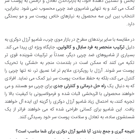
بخش و تسکین دهنده خود، به بازگرداندن تعادل و آرامش به پوست سر
کمک می کند و به تنهایی شامپوی ضد چربی محسوب نمی شود. بنابراین،
انتخاب بین این سه محصول به نیازهای خاص پوست سر و مو بستگی
دارد.
در مقایسه با سایر برندهای مطرح در بازار موی چرب، شامپو آرژل دوکری به
دلیل
ترکیب منحصر به فرد سابال و کائولین
، جایگاه ویژه ای پیدا می کند.
بسیاری از شامپوهای ضد چربی دیگر، عمدتاً بر ترکیبات شوینده قوی تر
تکیه می کنند که ممکن است در بلندمدت منجر به خشکی یا تحریک
پوست سر شوند. آرژل با رویکردی ملایم تر اما عمیق تر، نه تنها چربی را
کنترل می کند، بلکه به حفظ سلامت پوست سر نیز کمک می نماید. افرادی
که به دنبال یک
راه حل درمانی و کنترلی جدی
برای چربی مو هستند و می
خواهند محصولی با اثربخشی اثبات شده و فرمولاسیونی با کیفیت بالا را
تجربه کنند، به احتمال زیاد شامپو آرژل دوکری را گزینه ای ایده آل خواهند
یافت. این شامپو برای کسانی طراحی شده که می خواهند فراتر از یک
شستشوی ساده، به تعادل و سلامت پوست سر خود رسیدگی کنند.
نتیجه گیری و جمع بندی: آیا شامپو آرژل دوکری برای شما مناسب است؟