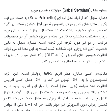
عصاره سابال (Sabal Serrulata): مهارکننده طبیعی چربی
عصاره سابال، که از گیاه نخل اره ای (Saw Palmetto) به دست می آید،
یکی از ستاره های اصلی در فرمولاسیون شامپو آرژل دوکری است. این گیاه
که بومی جنوب شرقی ایالات متحده است، از دیرباز در طب سنتی برای
درمان مشکلات مختلفی به کار می رفته و امروزه خواص آن در محصولات
مراقبت از مو نیز مورد توجه قرار گرفته است. عصاره سابال به دلیل
خاصیت آنتی آندروژنی خود شناخته شده است؛ به این معنا که می تواند
فعالیت هورمون های آندروژن (مانند DHT) را که نقش مهمی در تحریک
غدد چربی و تولید سبوم اضافی دارند، مهار کند.
مکانیسم اصلی سابال، مهار آنزیم 5-آلفا ردوکتاز است. این آنزیم
تستوسترون را به DHT تبدیل می کند و DHT عامل اصلی افزایش
فعالیت غدد سباسه (چربی ساز) است. با مهار این آنزیم، تولید سبوم
کاهش یافته و چربی پوست سر به حالت متعادل تری بازمی گردد. فراتر از
کنترل چربی، این خاصیت آنتی آندروژنی به سابال کمک می کند تا در
کاهش ریزش موی آندروژنی نیز موثر باشد، چرا که DHT یکی از عوامل
اصلی این نوع ریزش مو است. حضور بتا سیتسترول های فراوان در این