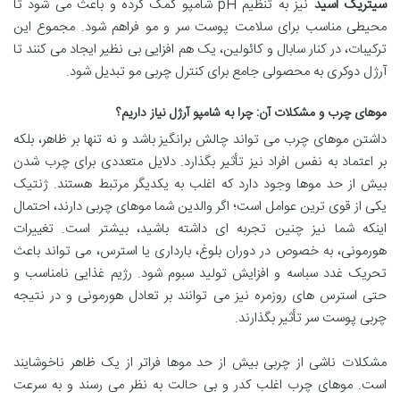
سیتریک اسید
نیز به تنظیم pH شامپو کمک کرده و باعث می شود تا
محیطی مناسب برای سلامت پوست سر و مو فراهم شود. مجموع این
ترکیبات، در کنار سابال و کائولین، یک هم افزایی بی نظیر ایجاد می کنند تا
آرژل دوکری به محصولی جامع برای کنترل چربی مو تبدیل شود.
موهای چرب و مشکلات آن: چرا به شامپو آرژل نیاز داریم؟
داشتن موهای چرب می تواند چالش برانگیز باشد و نه تنها بر ظاهر، بلکه
بر اعتماد به نفس افراد نیز تأثیر بگذارد. دلایل متعددی برای چرب شدن
بیش از حد موها وجود دارد که اغلب به یکدیگر مرتبط هستند. ژنتیک
یکی از قوی ترین عوامل است؛ اگر والدین شما موهای چربی دارند، احتمال
اینکه شما نیز چنین تجربه ای داشته باشید، بیشتر است. تغییرات
هورمونی، به خصوص در دوران بلوغ، بارداری یا استرس، می تواند باعث
تحریک غدد سباسه و افزایش تولید سبوم شود. رژیم غذایی نامناسب و
حتی استرس های روزمره نیز می توانند بر تعادل هورمونی و در نتیجه
چربی پوست سر تأثیر بگذارند.
مشکلات ناشی از چربی بیش از حد موها فراتر از یک ظاهر ناخوشایند
است. موهای چرب اغلب کدر و بی حالت به نظر می رسند و به سرعت