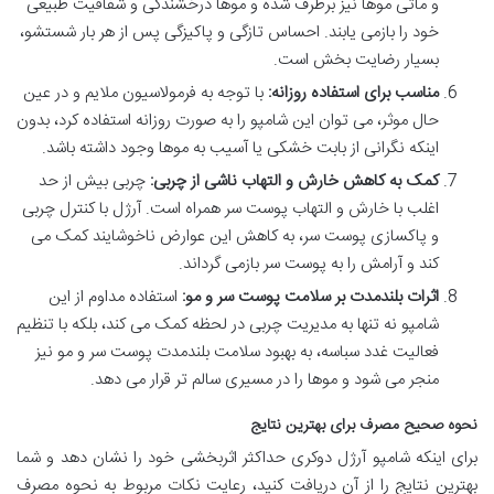
و ماتی موها نیز برطرف شده و موها درخشندگی و شفافیت طبیعی
خود را بازمی یابند. احساس تازگی و پاکیزگی پس از هر بار شستشو،
بسیار رضایت بخش است.
مناسب برای استفاده روزانه:
با توجه به فرمولاسیون ملایم و در عین
حال موثر، می توان این شامپو را به صورت روزانه استفاده کرد، بدون
اینکه نگرانی از بابت خشکی یا آسیب به موها وجود داشته باشد.
کمک به کاهش خارش و التهاب ناشی از چربی:
چربی بیش از حد
اغلب با خارش و التهاب پوست سر همراه است. آرژل با کنترل چربی
و پاکسازی پوست سر، به کاهش این عوارض ناخوشایند کمک می
کند و آرامش را به پوست سر بازمی گرداند.
اثرات بلندمدت بر سلامت پوست سر و مو:
استفاده مداوم از این
شامپو نه تنها به مدیریت چربی در لحظه کمک می کند، بلکه با تنظیم
فعالیت غدد سباسه، به بهبود سلامت بلندمدت پوست سر و مو نیز
منجر می شود و موها را در مسیری سالم تر قرار می دهد.
نحوه صحیح مصرف برای بهترین نتایج
برای اینکه شامپو آرژل دوکری حداکثر اثربخشی خود را نشان دهد و شما
بهترین نتایج را از آن دریافت کنید، رعایت نکات مربوط به نحوه مصرف