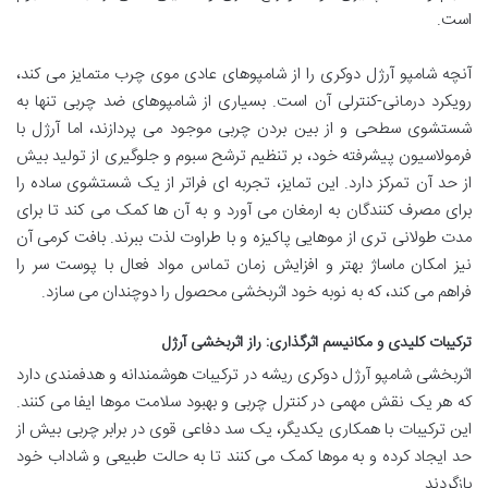
است.
آنچه شامپو آرژل دوکری را از شامپوهای عادی موی چرب متمایز می کند،
رویکرد درمانی-کنترلی آن است. بسیاری از شامپوهای ضد چربی تنها به
شستشوی سطحی و از بین بردن چربی موجود می پردازند، اما آرژل با
فرمولاسیون پیشرفته خود، بر تنظیم ترشح سبوم و جلوگیری از تولید بیش
از حد آن تمرکز دارد. این تمایز، تجربه ای فراتر از یک شستشوی ساده را
برای مصرف کنندگان به ارمغان می آورد و به آن ها کمک می کند تا برای
مدت طولانی تری از موهایی پاکیزه و با طراوت لذت ببرند. بافت کرمی آن
نیز امکان ماساژ بهتر و افزایش زمان تماس مواد فعال با پوست سر را
فراهم می کند، که به نوبه خود اثربخشی محصول را دوچندان می سازد.
ترکیبات کلیدی و مکانیسم اثرگذاری: راز اثربخشی آرژل
اثربخشی شامپو آرژل دوکری ریشه در ترکیبات هوشمندانه و هدفمندی دارد
که هر یک نقش مهمی در کنترل چربی و بهبود سلامت موها ایفا می کنند.
این ترکیبات با همکاری یکدیگر، یک سد دفاعی قوی در برابر چربی بیش از
حد ایجاد کرده و به موها کمک می کنند تا به حالت طبیعی و شاداب خود
بازگردند.