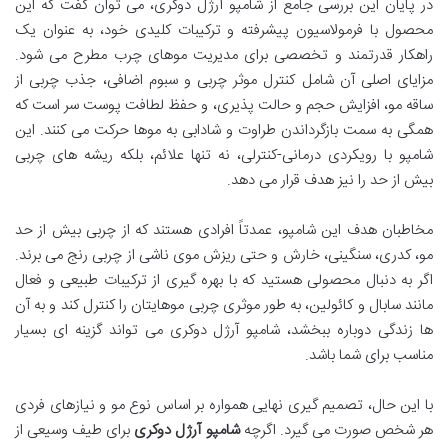
در پایان این بررسی جامع از شامپو آرژل دوکری، می توان گفت که این
محصول با فرمولاسیون پیشرفته و ترکیبات کلیدی خود، به عنوان یک
راهکار قدرتمند و تخصصی برای مدیریت موهای چرب مطرح می شود.
مزایای اصلی آن شامل کنترل موثر چربی و سبوم اضافی، جذب چربی از
ساقه مو، افزایش حجم و حالت پذیری، و حفظ لطافت پوست سر است که
همگی به سمت بازگرداندن طراوت و شادابی به موها حرکت می کنند. این
شامپو با رویکردی درمانی-کنترلی، نه تنها علائم، بلکه ریشه های چربی
بیش از حد را نیز هدف قرار می دهد.
مخاطبان هدف این شامپو، عمدتاً افرادی هستند که از چربی بیش از حد
مو، کدری، سنگینی، خارش و حتی ریزش موی ناشی از چربی رنج می برند.
اگر به دنبال محصولی هستید که با بهره گیری از ترکیبات طبیعی و فعال
مانند سابال و کائولین، به طور موثری چربی موهایتان را کنترل کند و به آن
ها زندگی دوباره ببخشد، شامپو آرژل دوکری می تواند گزینه ای بسیار
مناسب برای شما باشد.
با این حال، تصمیم گیری نهایی همواره بر اساس نوع مو و نیازهای فردی
هر شخص صورت می گیرد. اگرچه
شامپو آرژل دوکری
برای طیف وسیعی از