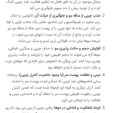
سابال موجود در آن به طور فعال به تنظیم فعالیت غدد چربی کمک
کرده و از تولید بیش از حد سبوم جلوگیری می کند.
جذب چربی از ساقه مو و جلوگیری از حرکت آن:
کائولین یا خاک
رس سفید در فرمولاسیون این شامپو، نقش یک جاذب قوی را ایفا
می کند. این ماده نه تنها چربی را از پوست سر، بلکه از ساقه مو نیز
جذب کرده و مانع از حرکت آن به سمت انتهای مو می شود، در
نتیجه موها برای مدت طولانی تری تمیز و سبک می مانند.
افزایش حجم و حالت پذیری مو:
با حذف چربی و سنگینی اضافی،
موها آزاد می شوند تا حجم طبیعی خود را بازیابند و حالت پذیری
بهتری پیدا کنند. این ویژگی به خصوص برای افرادی که موهای چرب
و نازک دارند، بسیار دلپذیر خواهد بود.
نرمی و لطافت پوست سر (با وجود خاصیت کنترل چربی):
برخلاف
برخی شامپوهای ضد چربی که ممکن است پوست سر را خشک
کنند، آرژل دوکری به گونه ای فرموله شده است که ضمن کنترل
چربی، رطوبت طبیعی پوست سر را حفظ کرده و احساس نرمی و
لطافت را به ارمغان می آورد.
ایجاد شفافیت و شادابی در موها:
وقتی چربی از بین می رود، کدری