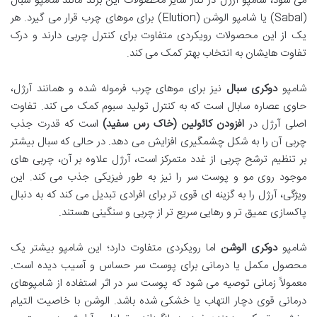
می شود، شامپو آرژل در کنار سایر محصولات این برند مانند شامپو سبال
(Sabal) یا شامپو الوشن (Elution) برای موهای چرب قرار می گیرد. هر
یک از این محصولات رویکردی متفاوت برای کنترل چربی دارند و درک
تفاوت هایشان به انتخاب بهتر کمک می کند.
شامپو
دوکری سبال
نیز برای موهای چرب فرموله شده و همانند آرژل،
حاوی عصاره سابال است که به کنترل تولید سبوم کمک می کند. تفاوت
اصلی آرژل در
افزودن کائولین (خاک رس سفید)
است که قدرت جذب
چربی آن را به شکل چشمگیری افزایش می دهد. در حالی که سبال بیشتر
بر تنظیم ترشح چربی از غدد متمرکز است، آرژل علاوه بر آن، چربی های
موجود روی مو و پوست سر را نیز به طور فیزیکی جذب می کند. این
ویژگی، آرژل را به گزینه ای قوی تر برای افرادی تبدیل می کند که به دنبال
پاکسازی عمیق تر و رهایی سریع تر از چربی و سنگینی هستند.
شامپو
دوکری الوشن
اما رویکردی متفاوت دارد؛ این شامپو بیشتر یک
محصول مکمل یا درمانی برای پوست سر حساس و آسیب دیده است.
معمولاً زمانی توصیه می شود که پوست سر در اثر استفاده از شامپوهای
درمانی قوی دچار التهاب یا خشکی شده باشد. الوشن با خاصیت التیام