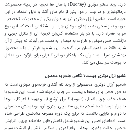
دارد. برند معتبر دوکری (Ducray) با سال ها تجربه در زمینه محصولات
درماتولوژی و مراقبت از مو، یکی از نام های آشنا و قابل اعتماد در این
حوزه است. شامپو آرژل دوکری نیز به عنوان یکی از محصولات تخصصی
این برند، پاسخی به نیازهای موهای چرب و مشکلاتی است که این نوع
مو به همراه دارد. با هر بار استفاده، کاربران تجربه ای از کنترل چربی و
بازگشت حس سبکی و طراوت به موها را به دست می آورند که پیش از آن
شاید فقط در تصوراتشان می گنجید. این شامپو فراتر از یک محصول
بهداشتی صرف، به عنوان یک راهکار درمانی-کنترلی برای بازگرداندن تعادل
به پوست سر عمل می کند.
شامپو آرژل دوکری چیست؟ نگاهی جامع به محصول
شامپو آرژل دوکری، محصولی از برند نام آشنای فرانسوی دوکری است که
به طور خاص برای موها و پوست سر چرب فرموله شده است. این شامپو با
هدف جذب چربی اضافی (سبوم)، کنترل ترشح آن و بهبود ظاهر کلی موها
به بازار عرضه شده است. بطری ۲۰۰ میلی لیتری آن، نویدبخش محصولی
با دوام و کارایی بالاست که برای یک دوره مصرف مشخص طراحی شده
است. ادعاهای اصلی این شامپو شامل کاهش قابل ملاحظه چربی، افزایش
حجم و حالت پذیری موها، و رفع کدری و سنگینی ناشی از انباشت سبوم