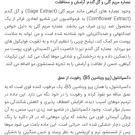
عصاره مریم گلی و گل گندم: آرامش و محافظت
وجود عصاره های گیاهی مانند مریم گلی (Sage Extract) و گل گندم
(Cornflower Extract) به فرمولاسیون این شامپو ابعادی فراتر از یک
محصول ضد زردی صرف می بخشد. عصاره مریم گلی به دلیل خواص
ضدالتهابی و ضدباکتریایی خود شناخته شده است و می تواند به سلامت
پوست سر کمک کند، ترشح چربی را تنظیم کرده و به تقویت فولیکول های
مو بپردازد. عصاره گل گندم نیز با خاصیت آنتی اکسیدانی قوی، پوست سر
را تسکین داده و به درخشندگی و شادابی موها کمک می کند. این ترکیبات
گیاهی، حسی از لطافت و آرامش را به تجربه شستشوی مو اضافه می کنند.
دکسپانتنول (پرو ویتامین B5): رطوبت از عمق
دکسپانتنول، یا همان پرو ویتامین B5، یک مرطوب کننده قوی است که به
عمق ساقه مو نفوذ کرده و رطوبت را در خود نگه می دارد. این ماده در
ترمیم موهای آسیب دیده، افزایش انعطاف پذیری و کاهش شکنندگی مو
بسیار مؤثر است. وجود دکسپانتنول در شامپو ضد زردی دیپ سنس، به آن
ویژگی آبرسانی قوی می بخشد که برای موهایی که در اثر دکلره یا رنگ
کردن دچار خشکی شده اند، حیاتی است. این ماده باعث می شود موها
پس از شستشو، نرم و ابریشمی به نظر برسند و حس سنگینی یا خشکی