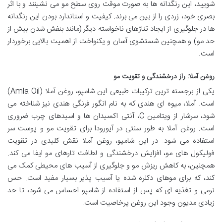
شویید، این رنگدانه ها به صورت موقت روی سطح مو می نشینند و با اثر
بصری خود، زردی را از بین می برند. کیفیت و استاندارد بودن این رنگدانه
ها در جلوگیری از ایجاد تناژهای ناخواسته دیگر (مانند بنفش شدن بیش از
حد مو) و همچنین شستشوی آسان و یکنواخت از اهمیت بالایی برخوردار
است.
روغن آملا: راز درخشندگی و تقویت مو
یکی از برجسته ترین ترکیبات طبیعی این شامپو، روغن آملا (Amla Oil)
است. آملا، میوه ای هندی که به نام انگور فرنگی هندی نیز شناخته می
شود، سرشار از ویتامین C، آنتی اکسیدان ها و اسیدهای چرب ضروری
است. روغن آملا به طور سنتی در آیورودا برای تقویت مو و پوست سر
استفاده می شود. در این شامپو، روغن آملا نقش کلیدی در تقویت
فولیکول های مو، افزایش درخشندگی و لطافت تارهای مو ایفا می کند.
همچنین، به کاهش ریزش مو و جلوگیری از آسیب های محیطی کمک می
کند، که برای موهای دکلره شده یا آسیب پذیر بسیار مفید است. حس
نرمی و تغذیه ای که پس از استفاده از شامپو احساس می شود، تا حد
زیادی مدیون وجود این روغن پرخاصیت است.