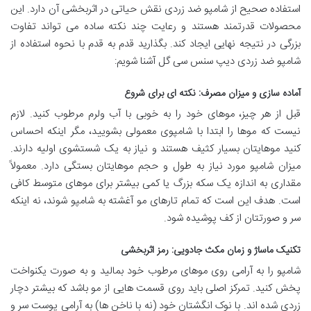
استفاده صحیح از شامپو ضد زردی نقش حیاتی در اثربخشی آن دارد. این
محصولات قدرتمند هستند و رعایت چند نکته ساده می تواند تفاوت
بزرگی در نتیجه نهایی ایجاد کند. بگذارید قدم به قدم با نحوه استفاده از
شامپو ضد زردی دیپ سنس سی گل آشنا شویم:
آماده سازی و میزان مصرف: نکته ای برای شروع
قبل از هر چیز، موهای خود را به خوبی با آب ولرم مرطوب کنید. لازم
نیست که موها را ابتدا با شامپوی معمولی بشویید، مگر اینکه احساس
کنید موهایتان بسیار کثیف هستند و نیاز به یک شستشوی اولیه دارند.
میزان شامپو مورد نیاز به طول و حجم موهایتان بستگی دارد. معمولاً
مقداری به اندازه یک سکه بزرگ یا کمی بیشتر برای موهای متوسط کافی
است. هدف این است که تمام تارهای مو آغشته به شامپو شوند، نه اینکه
سر و صورتتان از کف پوشیده شود.
تکنیک ماساژ و زمان مکث جادویی: رمز اثربخشی
شامپو را به آرامی روی موهای مرطوب خود بمالید و به صورت یکنواخت
پخش کنید. تمرکز اصلی باید روی قسمت هایی از مو باشد که بیشتر دچار
زردی شده اند. با نوک انگشتان خود (نه با ناخن ها) به آرامی پوست سر و