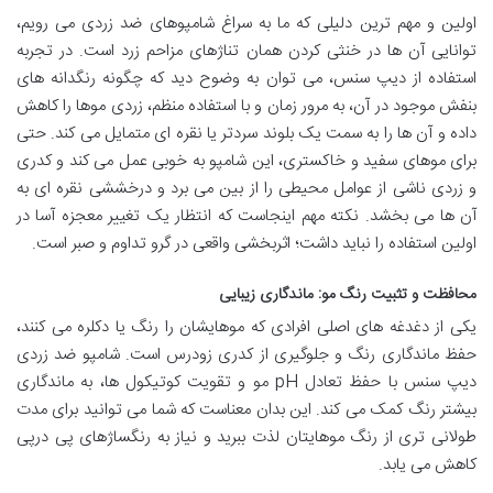
اولین و مهم ترین دلیلی که ما به سراغ شامپوهای ضد زردی می رویم،
توانایی آن ها در خنثی کردن همان تناژهای مزاحم زرد است. در تجربه
استفاده از دیپ سنس، می توان به وضوح دید که چگونه رنگدانه های
بنفش موجود در آن، به مرور زمان و با استفاده منظم، زردی موها را کاهش
داده و آن ها را به سمت یک بلوند سردتر یا نقره ای متمایل می کند. حتی
برای موهای سفید و خاکستری، این شامپو به خوبی عمل می کند و کدری
و زردی ناشی از عوامل محیطی را از بین می برد و درخششی نقره ای به
آن ها می بخشد. نکته مهم اینجاست که انتظار یک تغییر معجزه آسا در
اولین استفاده را نباید داشت؛ اثربخشی واقعی در گرو تداوم و صبر است.
محافظت و تثبیت رنگ مو: ماندگاری زیبایی
یکی از دغدغه های اصلی افرادی که موهایشان را رنگ یا دکلره می کنند،
حفظ ماندگاری رنگ و جلوگیری از کدری زودرس است. شامپو ضد زردی
دیپ سنس با حفظ تعادل pH مو و تقویت کوتیکول ها، به ماندگاری
بیشتر رنگ کمک می کند. این بدان معناست که شما می توانید برای مدت
طولانی تری از رنگ موهایتان لذت ببرید و نیاز به رنگساژهای پی درپی
کاهش می یابد.