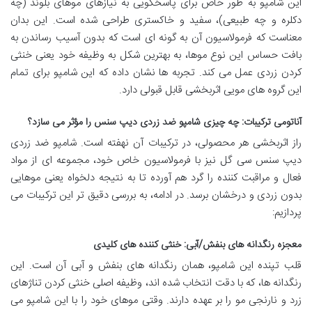
این شامپو به طور خاص برای پاسخگویی به نیازهای موهای بلوند (چه
دکلره و چه طبیعی)، سفید و خاکستری طراحی شده است. این بدان
معناست که فرمولاسیون آن به گونه ای است که بدون آسیب رساندن به
بافت حساس این نوع موها، به بهترین شکل به وظیفه خود یعنی خنثی
کردن زردی عمل می کند. تجربه ها نشان داده که این شامپو برای تمام
این گروه های مویی اثربخشی قابل قبولی دارد.
آناتومی ترکیبات: چه چیزی شامپو ضد زردی دیپ سنس را مؤثر می سازد؟
راز اثربخشی هر محصولی، در ترکیبات آن نهفته است. شامپو ضد زردی
دیپ سنس سی گل نیز با فرمولاسیون خاص خود، مجموعه ای از مواد
فعال و مراقبت کننده را گرد هم آورده تا به نتیجه دلخواه یعنی موهایی
بدون زردی و درخشان برسد. در ادامه، به بررسی دقیق تر این ترکیبات می
پردازیم:
معجزه رنگدانه های بنفش/آبی: خنثی کننده های کلیدی
قلب تپنده این شامپو، همان رنگدانه های بنفش و آبی آن است. این
رنگدانه ها، که با دقت انتخاب شده اند، وظیفه اصلی خنثی کردن تناژهای
زرد و نارنجی مو را بر عهده دارند. وقتی موهای خود را با این شامپو می