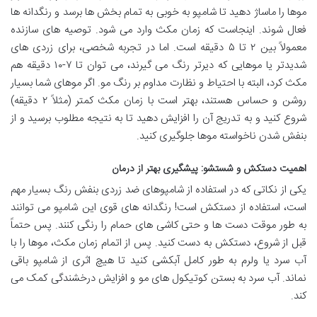
موها را ماساژ دهید تا شامپو به خوبی به تمام بخش ها برسد و رنگدانه ها
فعال شوند. اینجاست که زمان مکث وارد می شود. توصیه های سازنده
معمولاً بین ۲ تا ۵ دقیقه است. اما در تجربه شخصی، برای زردی های
شدیدتر یا موهایی که دیرتر رنگ می گیرند، می توان تا ۷-۱۰ دقیقه هم
مکث کرد، البته با احتیاط و نظارت مداوم بر رنگ مو. اگر موهای شما بسیار
روشن و حساس هستند، بهتر است با زمان مکث کمتر (مثلاً ۲ دقیقه)
شروع کنید و به تدریج آن را افزایش دهید تا به نتیجه مطلوب برسید و از
بنفش شدن ناخواسته موها جلوگیری کنید.
اهمیت دستکش و شستشو: پیشگیری بهتر از درمان
یکی از نکاتی که در استفاده از شامپوهای ضد زردی بنفش رنگ بسیار مهم
است، استفاده از دستکش است! رنگدانه های قوی این شامپو می توانند
به طور موقت دست ها و حتی کاشی های حمام را رنگی کنند. پس حتماً
قبل از شروع، دستکش به دست کنید. پس از اتمام زمان مکث، موها را با
آب سرد یا ولرم به طور کامل آبکشی کنید تا هیچ اثری از شامپو باقی
نماند. آب سرد به بستن کوتیکول های مو و افزایش درخشندگی کمک می
کند.