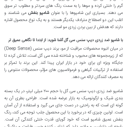
گرم را خنثی کرده و موها را به سمت رنگ های سردتر و مطلوب تر سوق
می دهند. بسیاری این شامپوها را با عنوان
شامپو بنفش
می شناسند و
اغلب این دو اصطلاح مترادف یکدیگر هستند و به یک نوع محصول اشاره
دارند که هدفش از بین بردن زردی مو است.
با شامپو ضد زردی دیپ سنس سی گل آشنا شوید: از ابتدا تا نگاهی عمیق تر
در میان انبوه محصولات مراقبت از مو، برند دیپ سنس (Deep Sense)
که از زیرمجموعه های محبوب و شناخته شده سی گل است، تلاش کرده تا
جایگاه ویژه ای برای خود در بازار ایران پیدا کند. این برند با تمرکز بر
استفاده از ترکیبات گیاهی و فرمولاسیون های مؤثر، محصولات متنوعی را
به مصرف کنندگان ارائه می دهد.
شامپو ضد زردی دیپ سنس سی گل با حجم ۲۰۰ میلی لیتر، در یک بسته
بندی شیک و ارگونومیک به بازار عرضه شده است. طراحی بطری آن به
گونه ای است که به راحتی در دست جای می گیرد و استفاده از آن آسان
است. اولین چیزی که در برخورد با این محصول جلب توجه می کند، رنگ
بنفش عمیق شامپو است که خود گویای قدرت خنثی کنندگی آن است.
رایحه ای دلنشین و ملایم دارد که تداعی کننده حس طراوت و پاکیزگی