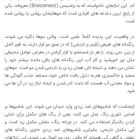
اند. این تناژهای ناخواسته، که به براسینس (Brassiness) معروفند، یکی
از رایج ترین دغدغه های افرادی است که موهایشان روشن یا روشن شده
است.
در واقعیت، این پدیده کاملاً علمی است. وقتی موها دکلره می شوند،
رنگدانه های طبیعی (قرمز و نارنجی) که در عمق مو قرار دارند، به طور کامل
از بین نمی روند. با هر بار شستشو یا قرار گرفتن در معرض عوامل محیطی
مثل نور خورشید و کلر آب، این رنگدانه های باقی مانده بیشتر خود را
نشان می دهند و نتیجه اش همان زردی یا نارنجی شدن مو است. موهای
سفید و خاکستری هم به دلیل بافت خاص خود، مستعد جذب آلودگی ها
و مواد معدنی آب هستند که باعث کدر شدن و ایجاد تناژ زرد در آن ها می
شود.
اینجاست که شامپوهای ضد زردی وارد میدان می شوند. این شامپوها بر
اساس تئوری رنگ عمل می کنند؛ یعنی از رنگ های مکمل برای خنثی
کردن یکدیگر استفاده می کنند. در چرخه رنگ، بنفش مکمل زرد است و
آبی مکمل نارنجی. بنابراین، شامپوهای ضد زردی حاوی رنگدانه های
بنفش و گاهی آبی هستند که وقتی روی مو اعمال می شوند، این تناژهای