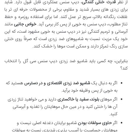
از نظر
قدرت خنثی کنندگی
، دیپ سنس عملکردی قابل قبول دارد. شاید
برای زردی های بسیار شدید و مقاوم، برخی از محصولات حرفه ای تر با
غلظت رنگدانه بالاتر، سریع تر عمل کنند. اما برای استفاده روزمره و حفظ
تناژ مطلوب، دیپ سنس به خوبی از پس کار برمی آید.
خواص جانبی
مانند
آبرسانی و ترمیم کنندگی نیز در دیپ سنس به خوبی مشهود است، که این
خود یک مزیت نسبت به شامپوهای ضد زردی است که صرفاً روی خنثی
سازی رنگ تمرکز دارند و ممکن است موها را خشک کنند.
بنابراین، چه کسی باید شامپو ضد زردی دیپ سنس سی گل را انتخاب
کند؟
اگر به دنبال یک
شامپو ضد زردی اقتصادی و در دسترس
هستید که
به خوبی از پس وظیفه خود برآید.
اگر موهای
بلوند، سفید یا خاکستری
دارید و می خواهید تناژ زردی
آن ها را خنثی کنید و در عین حال موهایتان را تغذیه و آبرسانی
کنید.
اگر
حاوی سولفات بودن
شامپو برایتان دغدغه اصلی نیست و
موهایتان حساسیت یا آسیب پذیری شدیدی نسبت به سولفات