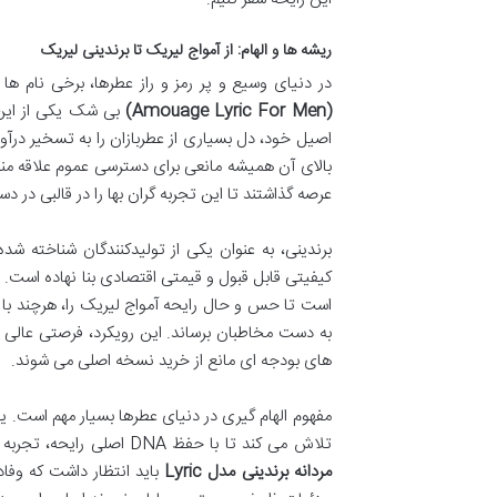
ریشه ها و الهام: از آمواج لیریک تا برندینی لیریک
در دنیای وسیع و پر رمز و راز عطرها، برخی نام ه
(Amouage Lyric For Men)
بی شک یکی از این 
اصیل خود، دل بسیاری از عطربازان را به تسخیر درآ
بالای آن همیشه مانعی برای دسترسی عموم علاقه مندان 
عرصه گذاشتند تا این تجربه گران بها را در قالبی در دس
برندینی، به عنوان یکی از تولیدکنندگان شناخته شد
است تا حس و حال رایحه آمواج لیریک را، هرچند با
به دست مخاطبان برساند. این رویکرد، فرصتی عالی
های بودجه ای مانع از خرید نسخه اصلی می شوند.
مفهوم الهام گیری در دنیای عطرها بسیار مهم است. یک
تلاش می کند تا با حفظ DNA اصلی رایحه، تجربه ای مشابه را با مواد اولیه و تکنیک های خاص خود ارائه دهد. بنابراین، از
مردانه برندینی مدل Lyric