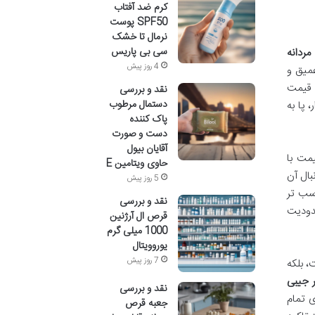
کرم ضد آفتاب
SPF50 پوست
نرمال تا خشک
سی بی پاریس
مردانه
4 روز پیش
میق و
، قیمت
نقد و بررسی
دستمال مرطوب
 پا به
پاک کننده
دست و صورت
آقایان بیول
یمت با
حاوی ویتامین E
به دنبال آن
5 روز پیش
اسب تر
نقد و بررسی
دودیت
قرص ال آرژنین
1000 میلی گرم
یوروویتال
7 روز پیش
، بلکه
 جیبی
نقد و بررسی
خود داشته باشد، اما نه لزوما بازتولید ۱۰۰ درصدی تمام
جعبه قرص