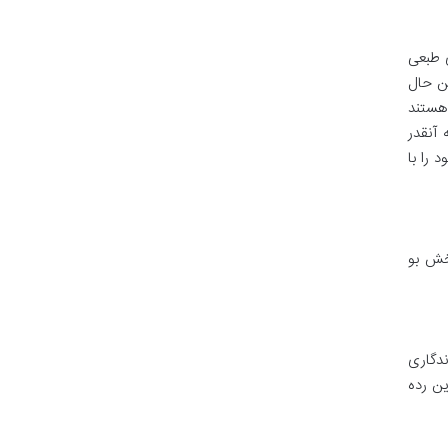
 طبعی
ن حال
 هستند
 آنقدر
 را با
خش بو
ار ماندگاری
یبی و در این رده