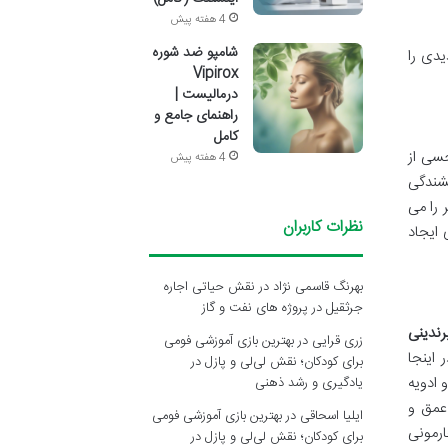
4 هفته پیش
شامپو ضد شوره
یدی را
Vipirox
درمالیست |
راهنمای جامع و
کامل
سی از
4 هفته پیش
خشندگی
 را می
نظرات کاربران
 ایجاد
بهرنگ قاسمی نژاد
در
نقش حیاتی اجاره
جرثقیل در پروژه های نفت و گاز
رندینی
زری قرایی
در
بهترین بازی آموزشی فومی
ر اینجا
برای کودکان؛ نقش لی‌لی و پازل در
 ادویه
یادگیری و رشد ذهنی
عمق و
ایلیا اسحاقی
در
بهترین بازی آموزشی فومی
ارمونی
برای کودکان؛ نقش لی‌لی و پازل در