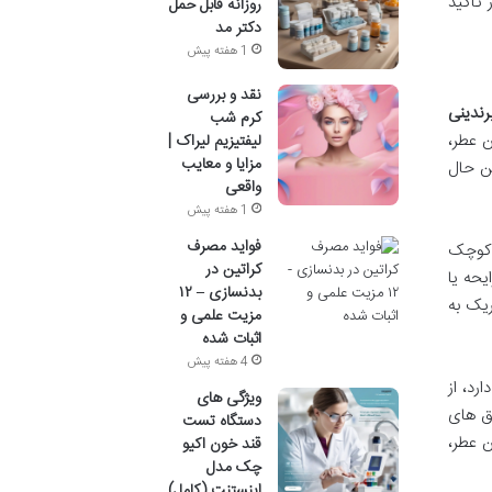
تاکید
روزانه قابل حمل
دکتر مد
1 هفته پیش
نقد و بررسی
رندینی
کرم شب
ن عطر،
لیفتیزیم لیراک |
مزایا و معایب
ن حال
واقعی
1 هفته پیش
فواید مصرف
ه کوچک
کراتین در
یحه یا
بدنسازی – ۱۲
ریک به
مزیت علمی و
اثبات شده
4 هفته پیش
رد، از
ویژگی های
رق های
دستگاه تست
ن عطر،
قند خون اکیو
چک مدل
اینستنت (کامل)