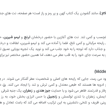
، مانند گشودن یک کتاب کهن و پر رمز و راز است؛ هر صفحه، نت های جد
دلچسب و کمی تند. نت های آغازین با حضور درخشان
ترنج
و
لیمو شیرین
، ح
آن رایحه مرکباتی و کمی تلخ، فضا را آماده می کند و لیمو شیرین، لطافت و در
جذاب دارد که توجه را به خود جلب می کند و نوید یک تجربه بویایی عمیق تر
و به سرعت جای خود را به قلب عطر می دهند، اما همین حضور مختصر نیز برای
د می رسد، جایی که رایحه های اصلی و شخصیت عطر آشکار می شوند. در
ب
و ادویه ها هستند که طبعی معتدل و کمی ترش و تند را ایجاد می کنند.
رز
، د
 وقار و قدرتمند ظاهر می شود و با حمایت
جوز هندی
و
زعفران
، یک جنبه شرقی و
لایمش، زعفران با تندی لوکسش و
زنجبیل
با حس انرژی بخش خود، به رز 
ینی ظریف و تلخی دلنشینی به این ترکیب اضافه می کند که باعث تعادل و ه