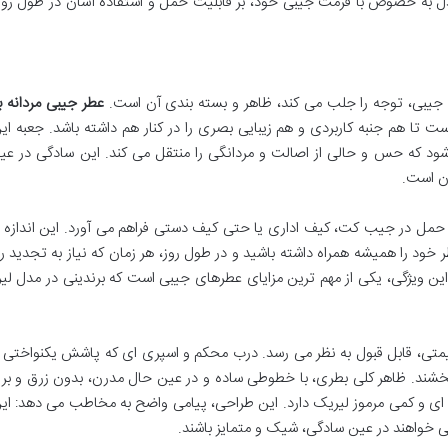
 به خصوص با فرمت جیبی خود، بر قابلیت حمل و استفاده آسان در طول روز 
د جیبی، توجه را جلب می کند، ظاهر و بسته بندی آن است.
عطر جیبی مردانه ب
 تا هم جنبه کاربردی و هم زیبایی بصری را در کنار هم داشته باشد. جعبه ای
ود که حس و حالی از اصالت و مردانگی را منتقل می کند. این سادگی در عی
ن است.
آل برای حمل در جیب کت، کیف اداری یا حتی کیف دستی فراهم می آورد. این انداز
ود را همیشه همراه داشته باشید و در طول روز، هر زمان که نیاز به تجدید را
 این ویژگی، یکی از مهم ترین مزایای عطرهای جیبی است که برندینی در مدل لی
تی، قابل قبول به نظر می رسد. درب محکم و اسپری ای که پاشش یکنواختی دا
 بخشند. ظاهر کلی بطری، با خطوطی ساده و در عین حال مدرن، بدون زرق و ب
ای و کمی مرموز لیریک دارد. این طراحی، پیامی واضح به مخاطب می دهد: ای
 خواهند در عین سادگی، شیک و متمایز باشند.