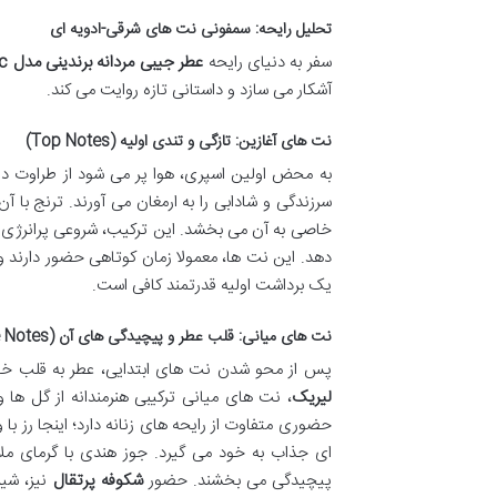
تحلیل رایحه: سمفونی نت های شرقی-ادویه ای
سفر به دنیای رایحه
عطر جیبی مردانه برندینی مدل Lyric
آشکار می سازد و داستانی تازه روایت می کند.
نت های آغازین: تازگی و تندی اولیه (Top Notes)
به محض اولین اسپری، هوا پر می شود از طراوت 
سرزندگی و شادابی را به ارمغان می آورند. ترنج با 
خاصی به آن می بخشد. این ترکیب، شروعی پرانرژی و 
دهد. این نت ها، معمولا زمان کوتاهی حضور دارند 
یک برداشت اولیه قدرتمند کافی است.
نت های میانی: قلب عطر و پیچیدگی های آن (Middle Notes)
پس از محو شدن نت های ابتدایی، عطر به قلب خو
لیریک
، نت های میانی ترکیبی هنرمندانه از گل ها 
حضوری متفاوت از رایحه های زنانه دارد؛ اینجا رز با
ای جذاب به خود می گیرد. جوز هندی با گرمای م
پیچیدگی می بخشند. حضور
شکوفه پرتقال
نیز، شیر