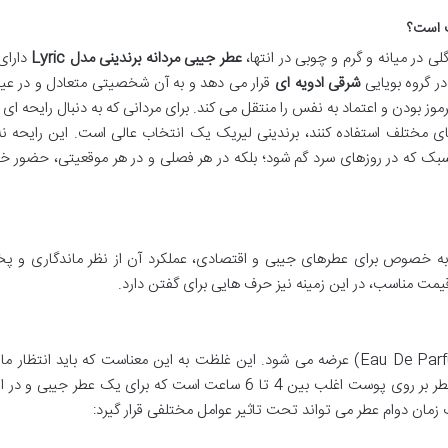
ب است؟
لی در میانه و گرم و چوبی در انتها،
عطر جیبی مردانه برندینی مدل Lyric
دارای
ر گروه بویایی
شرقی ادویه ای
قرار می دهد و به آن شخصیتی متعادل و در عی
بودن و اعتماد به نفس را منتقل می کند. برای مردانی که به دنبال رایحه ای
ی مختلف استفاده کنند، برندینی لیریک یک انتخاب عالی است. این رایحه نه
 که در روزهای سرد گم شود؛ بلکه در هر فصلی و در هر موقعیتی، حضور خود
به خصوص برای عطرهای جیبی و اقتصادی، عملکرد آن از نظر ماندگاری و پ
یمت مناسب، در این زمینه نیز حرف هایی برای گفتن دارد.
عطر جیبی برندینی لیریک در غلظت ادوپرفیوم (Eau De Parfum) عرضه می شود. این غلظت به این معناست که باید انتظ
خوبی از آن داشت. در تجربه واقعی، ماندگاری این عطر بر روی پوست اغلب بین 4 تا 6 ساعت است که برای یک عطر ج
زمان دوام عطر می تواند تحت تاثیر عوامل مختلفی قرار گیرد: