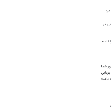
 می
ی تر
 تا حد
ور شما
ه بویایی
ه باعث