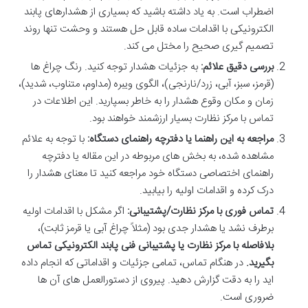
اضطراب است. به یاد داشته باشید که بسیاری از هشدارهای پابند
الکترونیکی با اقدامات ساده قابل حل هستند و وحشت تنها روند
تصمیم گیری صحیح را مختل می کند.
بررسی دقیق علائم:
به جزئیات هشدار توجه کنید. رنگ چراغ ها
(قرمز، سبز، آبی، زرد/نارنجی)، الگوی ویبره (مداوم، متناوب، شدید)،
زمان و مکان وقوع هشدار را به خاطر بسپارید. این اطلاعات در
تماس با مرکز نظارت بسیار ارزشمند خواهند بود.
مراجعه به این راهنما یا دفترچه راهنمای دستگاه:
با توجه به علائم
مشاهده شده، به بخش های مربوطه در این مقاله یا دفترچه
راهنمای اختصاصی دستگاه خود مراجعه کنید تا معنای هشدار را
درک کرده و اقدامات اولیه را بیابید.
تماس فوری با مرکز نظارت/پشتیبانی:
اگر مشکل با اقدامات اولیه
برطرف نشد یا هشدار جدی بود (مثلاً چراغ آبی یا قرمز ثابت)،
بلافاصله با مرکز نظارت یا پشتیبانی فنی پابند الکترونیکی تماس
بگیرید.
در هنگام تماس، تمامی جزئیات و اقداماتی که انجام داده
اید را به دقت گزارش دهید. پیروی از دستورالعمل های آن ها
ضروری است.