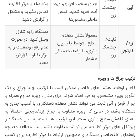
جدی سخت افزاری، ورود
بلافاصله با مرکز نظارت
آبی
چشمک
آب، ضربه شدید، نقص
تماس بگیرید و مشکل
زن
داخلی سنسورها
را گزارش دهید.
دستگاه را به شارژر
معمولاً نشان دهنده
ثابت/
وصل کنید. در صورت
زرد/
سطح متوسط یا پایین
چشمک
عدم رفع، وضعیت را به
نارنجی
باتری، یا وضعیت میانی
زن
مرکز نظارت گزارش
هشدار
دهید.
ترکیب چراغ ها و ویبره
گاهی اوقات، هشدارهای خاصی ممکن است با ترکیب چند چراغ و یک
الگوی ویبره مشخص، به فرد اعلام شوند. برای مثال، ویبره مداوم همراه با
چراغ قرمز و آبی ثابت می تواند نشان دهنده دستکاری یا آسیب جدی به
دستگاه باشد، در حالی که ویبره متناوب با چراغ زرد/نارنجی احتمالاً به
معنای کاهش سطح باتری است. این ترکیب ها، بسته به مدل دستگاه و
پروتکل های مرکز نظارت، می توانند متفاوت باشند. لذا، مطالعه دفترچه
راهنمای اختصاصی دستگاه و همچنین ارتباط با مرکز نظارت برای کسب