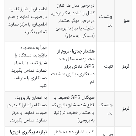
در برخی مدل ها: شارژ
اطمینان از شارژ کامل؛
کامل و آماده به کار بودن.
چشمک
در صورت تداوم و عدم
سبز
در برخی دیگر: هشدار
زن
اطمینان، با مرکز نظارت
خفیف یا نیاز به بررسی
تماس بگیرید.
(بستگی به مدل)
فوراً به محدوده
هشدار جدی!
خروج از
بازگردید، دستگاه را
محدوده، مشکل حاد
شارژ کنید، یا با مرکز
قرمز
ثابت
GPS، تلاش برای
نظارت تماس بگیرید.
دستکاری، باتری به شدت
دستکاری را متوقف
کم
کنید.
سیگنال GPS ضعیف یا
به فضای باز بروید،
چشمک
قطع شده، شارژ باتری کم
دستگاه را شارژ کنید. در
قرمز
زن
یا هشدار خفیف تر (نیاز
صورت تداوم، با مرکز
به بررسی)
نظارت تماس بگیرید.
اغلب نشان دهنده خطر
نیاز به پیگیری فوری!
ثابت/