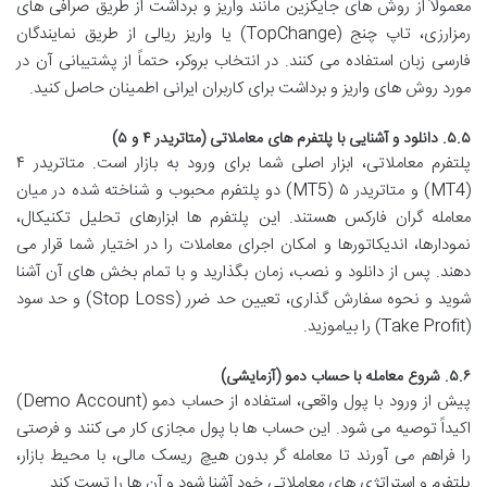
معمولاً از روش های جایگزین مانند واریز و برداشت از طریق صرافی های
رمزارزی، تاپ چنج (TopChange) یا واریز ریالی از طریق نمایندگان
فارسی زبان استفاده می کنند. در انتخاب بروکر، حتماً از پشتیبانی آن در
مورد روش های واریز و برداشت برای کاربران ایرانی اطمینان حاصل کنید.
۵.۵. دانلود و آشنایی با پلتفرم های معاملاتی (متاتریدر ۴ و ۵)
پلتفرم معاملاتی، ابزار اصلی شما برای ورود به بازار است. متاتریدر ۴
(MT4) و متاتریدر ۵ (MT5) دو پلتفرم محبوب و شناخته شده در میان
معامله گران فارکس هستند. این پلتفرم ها ابزارهای تحلیل تکنیکال،
نمودارها، اندیکاتورها و امکان اجرای معاملات را در اختیار شما قرار می
دهند. پس از دانلود و نصب، زمان بگذارید و با تمام بخش های آن آشنا
شوید و نحوه سفارش گذاری، تعیین حد ضرر (Stop Loss) و حد سود
(Take Profit) را بیاموزید.
۵.۶. شروع معامله با حساب دمو (آزمایشی)
پیش از ورود با پول واقعی، استفاده از حساب دمو (Demo Account)
اکیداً توصیه می شود. این حساب ها با پول مجازی کار می کنند و فرصتی
را فراهم می آورند تا معامله گر بدون هیچ ریسک مالی، با محیط بازار،
پلتفرم و استراتژی های معاملاتی خود آشنا شود و آن ها را تست کند.