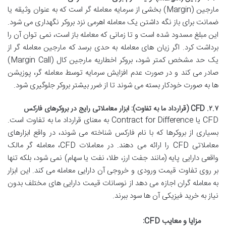
مارجین (Margin) بخشی از سرمایه معامله گر است که به عنوان وثیقه یا
ضمانت برای باز نگه داشتن یک معامله اهرمی نزد بروکر نگهداری می شود.
این مبلغ مسدود شده است و تا زمانی که معامله باز است، نمی توان آن را
برداشت کرد. اگر زیان های معامله به حدی برسد که مارجین معامله گر از
یک حد مشخص کمتر شود، بروکر اخطاریه مارجین کال (Margin Call)
صادر می کند و در صورت عدم افزایش سرمایه توسط معامله گر، پوزیشن
ها به صورت خودکار بسته می شوند تا از ضرر بیشتر بروکر جلوگیری شود.
۲.۷. CFD (قرارداد ما به تفاوت): ابزار معاملاتی رایج در بروکرهای فارکس
CFD یا Contract for Difference به معنای قرارداد ما به تفاوت است.
بسیاری از بروکرها که با نام فارکس شناخته می شوند، در واقع ابزارهای
معاملاتی CFD را ارائه می دهند. در معاملات CFD، معامله گر مالک
واقعی دارایی پایه (مانند جفت ارز، طلا، نفت یا سهام) نمی شود، بلکه تنها
بر روی تفاوت قیمت ورودی و خروجی آن دارایی معامله می کند. این ابزار
به معامله گران اجازه می دهد از نوسانات قیمت دارایی های مختلف بدون
نیاز به خرید فیزیکی آن ها سود ببرند.
مزایا و معایب CFD: