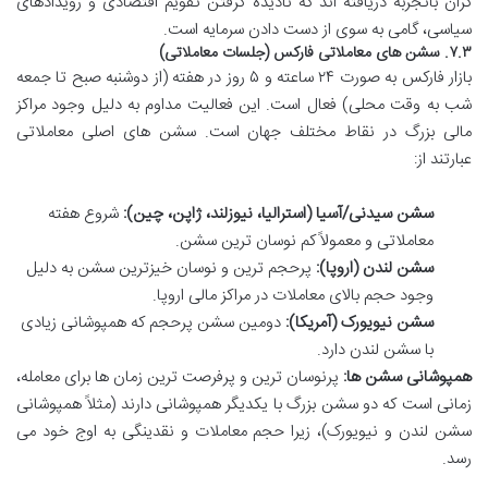
گران باتجربه دریافته اند که نادیده گرفتن تقویم اقتصادی و رویدادهای
سیاسی، گامی به سوی از دست دادن سرمایه است.
۷.۳. سشن های معاملاتی فارکس (جلسات معاملاتی)
بازار فارکس به صورت ۲۴ ساعته و ۵ روز در هفته (از دوشنبه صبح تا جمعه
شب به وقت محلی) فعال است. این فعالیت مداوم به دلیل وجود مراکز
مالی بزرگ در نقاط مختلف جهان است. سشن های اصلی معاملاتی
عبارتند از:
سشن سیدنی/آسیا (استرالیا، نیوزلند، ژاپن، چین):
شروع هفته
معاملاتی و معمولاً کم نوسان ترین سشن.
سشن لندن (اروپا):
پرحجم ترین و نوسان خیزترین سشن به دلیل
وجود حجم بالای معاملات در مراکز مالی اروپا.
سشن نیویورک (آمریکا):
دومین سشن پرحجم که همپوشانی زیادی
با سشن لندن دارد.
همپوشانی سشن ها:
پرنوسان ترین و پرفرصت ترین زمان ها برای معامله،
زمانی است که دو سشن بزرگ با یکدیگر همپوشانی دارند (مثلاً همپوشانی
سشن لندن و نیویورک)، زیرا حجم معاملات و نقدینگی به اوج خود می
رسد.