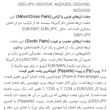
USD/JPY, USD/CHF, AUD/USD, USD/CAD,
NZD/USD.
جفت ارزهای فرعی یا کراس (Minor/Cross Pairs):
این
جفت ارزها شامل دلار آمریکا نیستند اما از ترکیب دو ارز اصلی
تشکیل شده اند. مثال: EUR/GBP, EUR/JPY,
GBP/JPY.
جفت ارزهای عجیب و غریب (Exotic Pairs):
این جفت
ارزها شامل یک ارز اصلی و یک ارز از اقتصادهای نوظهور
(کشورهای در حال توسعه) هستند. نقدینگی کمتری دارند و
اسپرد آن ها معمولاً بالاتر است. مثال: USD/TRY (دلار آمریکا
در برابر لیر ترکیه), EUR/MXN (یورو در برابر پزو مکزیک).
۲.۲. پیپ (Pip) و پیپت (Pippette): کوچکترین واحد تغییر قیمت
پیپ (Point in Percentage) کوچکترین واحد اندازه گیری تغییر قیمت
در جفت ارزها است. برای اکثر جفت ارزها، پیپ چهارمین رقم اعشار است
(مثلاً اگر EUR/USD از 1.1234 به 1.1235 تغییر کند، یک پیپ جابجا
شده است). اما برای جفت ارزهایی که ین ژاپن در آن ها وجود دارد (مانند
USD/JPY)، پیپ دومین رقم اعشار است. پیپت (Pippette) یا کسری
از پیپ، پنجمین رقم اعشار (یا سومین رقم برای ین) را نشان می دهد و