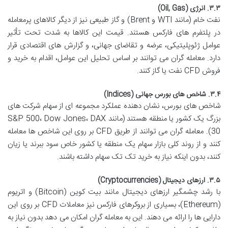
۳.۳. انرژی (Oil, Gas)
نفت خام (مانند WTI و Brent) و گاز طبیعی نیز از دیگر کالاهای پرمعامله
در پلتفرم های فارکس هستند. قیمت این کالاها به شدت تحت تأثیر
عوامل ژئوپلیتیکی، عرضه و تقاضای جهانی، و گزارش های اقتصادی قرار
دارد. معامله گران می توانند بر اساس تحلیل این عوامل، اقدام به خرید و
فروش CFD نفت یا گاز کنند.
۳.۴. شاخص های بورس جهانی (Indices)
شاخص های بورس، نشان دهنده عملکرد مجموعه ای از سهام شرکت های
بزرگ یک کشور یا منطقه هستند (مانند S&P 500، Dow Jones، DAX
30). معامله گران می توانند از طریق CFD بر روی این شاخص ها معامله
کنند و از روند کلی بازار سهام یک منطقه یا کشور خاص سود ببرند یا زیان
کنند، بدون اینکه نیاز به خرید تک تک سهام داشته باشند.
۳.۵. ارزهای دیجیتال (Cryptocurrencies)
با رشد چشمگیر ارزهای دیجیتال مانند بیت کوین (Bitcoin) و اتریوم
(Ethereum)، بسیاری از بروکرهای فارکس نیز معاملات CFD بر روی این
دارایی ها را ارائه می دهند. این به معامله گران امکان می دهد بدون نیاز به