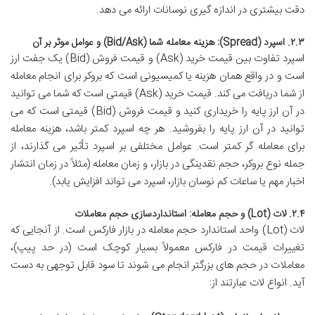
دقت بیشتری در اندازه گیری نوسانات ارائه می دهد.
۲.۳. اسپرد (Spread): هزینه معامله شما (Bid/Ask) و عوامل موثر بر آن
اسپرد تفاوت بین قیمت خرید (Ask) و قیمت فروش (Bid) یک جفت ارز
است و در واقع همان هزینه یا کمیسیونی است که بروکر برای انجام معامله
از شما دریافت می کند. قیمت خرید (Ask) قیمتی است که شما می توانید
در آن ارز پایه را خریداری کنید و قیمت فروش (Bid) قیمتی است که می
توانید در آن ارز پایه را بفروشید. هر چه اسپرد کمتر باشد، هزینه معامله
برای معامله گر کمتر است. عوامل مختلفی بر اسپرد تأثیر می گذارند، از
جمله نوع بروکر، حجم نقدینگی در بازار، و زمان معامله (مثلاً در زمان انتشار
اخبار مهم یا ساعات کم نوسان بازار، اسپرد می تواند افزایش یابد).
۲.۴. لات (Lot) و حجم معامله: استانداردسازی حجم معاملات
لات (Lot) واحد استاندارد حجم معامله در بازار فارکس است. از آنجایی که
تغییرات قیمت در فارکس معمولاً بسیار کوچک است (در حد پیپ)،
معاملات در حجم های بزرگتر انجام می شوند تا سود قابل توجهی به دست
آید. انواع لات عبارتند از: