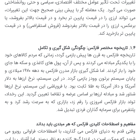
تغییرات تحت تأثیر عوامل مختلف اقتصادی، سیاسی و حتی روانشناختی
صورت می گیرد. یک معامله گر با پیش بینی صحیح جهت این تغییرات،
می تواند ارزی را در قیمت پایین تر بخرد و در قیمت بالاتر بفروشد، یا
برعکس، ارزی را در قیمت بالاتر بفردوشد (فروش استقراضی) و در قیمت
پایین تر بازخرید کند.
۱.۴. تاریخچه مختصر فارکس: چگونگی شکل گیری و تکامل
تاریخچه فارکس به قرن ها پیش بازمی گردد، زمانی که مردم کالاهای خود
را با یکدیگر مبادله می کردند و پس از آن، پول های کاغذی و سکه ها جای
خود را باز کردند. اما شکل گیری بازار مدرن فارکس به دهه ۱۹۷۰ میلادی و
پایان سیستم برتون وودز بازمی گردد. در این سیستم، نرخ ارزها به دلار
آمریکا و دلار آمریکا به طلا ثابت بود. با فروپاشی این سیستم، نرخ ارزها
شناور شد و مبادله ارزها بر اساس عرضه و تقاضا تعیین گردید. این رخداد،
تولد بازار فارکس امروزی را رقم زد، بازاری که به سرعت رشد کرد و به
پلتفرمی برای سرمایه گذاران فردی تبدیل شد.
مفاهیم و اصطلاحات کلیدی فارکس که هر مبتدی باید بداند
وقتی قدم به دنیای فارکس می گذارید، با اصطلاحات فراوانی روبرو می
شوید که ممکن است در ابتدا گیج کننده به نظر برسند. اما آشنایی با این