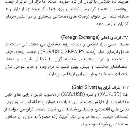
هرچند نام فارکس با تبادل ارز گره خورده است، اما بازار آن فراتر از جفت
ارزهاست و معامله گران می توانند بر روی طیف گسترده ای از دارایی ها
معامله کنند. این تنوع، فرصت های معاملاتی بیشتری را در اختیار سرمایه
گذاران قرار می دهد.
۳.۱. ارزهای اصلی (Foreign Exchange)
هسته اصلی بازار فارکس را جفت ارزها تشکیل می دهند. این جفت ها
شامل ارزهای اصلی (مانند EUR/USD, GBP/JPY) و جفت ارزهای فرعی
و عجیب و غریب هستند. معامله گران با تحلیل قدرت و ضعف
اقتصادهای مختلف و پیش بینی تغییرات نرخ بهره و سایر عوامل کلان
اقتصادی، به خرید و فروش این ارزها می پردازند.
۳.۲. فلزات گران بها (Gold, Silver)
طلا (XAU/USD) و نقره (XAG/USD) از محبوب ترین دارایی های قابل
معامله در بازار فارکس هستند. این فلزات به عنوان پناهگاه امن در زمان بی
ثباتی های اقتصادی و سیاسی شناخته می شوند. معامله گران می توانند از
نوسانات قیمت آن ها در برابر دلار آمریکا (که معمولاً به عنوان ارز متقابل
استفاده می شود) سود ببرند.