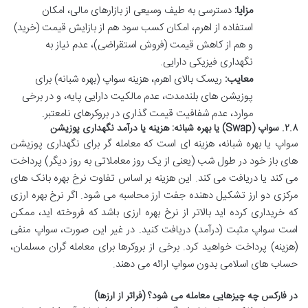
مزایا:
دسترسی به طیف وسیعی از بازارهای مالی، امکان
استفاده از اهرم، امکان کسب سود هم از بازایش قیمت (خرید)
و هم از کاهش قیمت (فروش استقراضی)، عدم نیاز به
نگهداری فیزیکی دارایی.
معایب:
ریسک بالای اهرم، هزینه سواپ (بهره شبانه) برای
پوزیشن های بلندمدت، عدم مالکیت دارایی پایه، و در برخی
موارد، عدم شفافیت قیمت گذاری در بروکرهای نامعتبر.
۲.۸. سواپ (Swap) یا بهره شبانه: هزینه یا درآمد نگهداری پوزیشن
سواپ یا بهره شبانه، هزینه ای است که معامله گر برای نگهداری پوزیشن
های باز خود در طول شب (یعنی از یک روز معاملاتی به روز دیگر) پرداخت
می کند یا دریافت می کند. این هزینه بر اساس تفاوت نرخ بهره بانک های
مرکزی دو ارز تشکیل دهنده جفت ارز محاسبه می شود. اگر نرخ بهره ارزی
که خریداری کرده اید بالاتر از نرخ بهره ارزی باشد که فروخته اید، ممکن
است سواپ مثبت (درآمد) دریافت کنید. در غیر این صورت، سواپ منفی
(هزینه) پرداخت خواهید کرد. برخی از بروکرها برای معامله گران مسلمان،
حساب های اسلامی بدون سواپ ارائه می دهند.
در فارکس چه چیزهایی معامله می شود؟ (فراتر از ارزها)