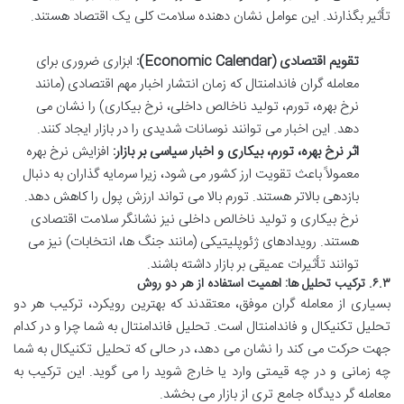
تأثیر بگذارند. این عوامل نشان دهنده سلامت کلی یک اقتصاد هستند.
تقویم اقتصادی (Economic Calendar):
ابزاری ضروری برای
معامله گران فاندامنتال که زمان انتشار اخبار مهم اقتصادی (مانند
نرخ بهره، تورم، تولید ناخالص داخلی، نرخ بیکاری) را نشان می
دهد. این اخبار می توانند نوسانات شدیدی را در بازار ایجاد کنند.
اثر نرخ بهره، تورم، بیکاری و اخبار سیاسی بر بازار:
افزایش نرخ بهره
معمولاً باعث تقویت ارز کشور می شود، زیرا سرمایه گذاران به دنبال
بازدهی بالاتر هستند. تورم بالا می تواند ارزش پول را کاهش دهد.
نرخ بیکاری و تولید ناخالص داخلی نیز نشانگر سلامت اقتصادی
هستند. رویدادهای ژئوپلیتیکی (مانند جنگ ها، انتخابات) نیز می
توانند تأثیرات عمیقی بر بازار داشته باشند.
۶.۳. ترکیب تحلیل ها: اهمیت استفاده از هر دو روش
بسیاری از معامله گران موفق، معتقدند که بهترین رویکرد، ترکیب هر دو
تحلیل تکنیکال و فاندامنتال است. تحلیل فاندامنتال به شما چرا و در کدام
جهت حرکت می کند را نشان می دهد، در حالی که تحلیل تکنیکال به شما
چه زمانی و در چه قیمتی وارد یا خارج شوید را می گوید. این ترکیب به
معامله گر دیدگاه جامع تری از بازار می بخشد.