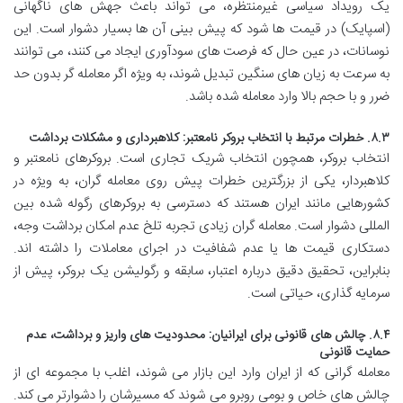
یک رویداد سیاسی غیرمنتظره، می تواند باعث جهش های ناگهانی
(اسپایک) در قیمت ها شود که پیش بینی آن ها بسیار دشوار است. این
نوسانات، در عین حال که فرصت های سودآوری ایجاد می کنند، می توانند
به سرعت به زیان های سنگین تبدیل شوند، به ویژه اگر معامله گر بدون حد
ضرر و با حجم بالا وارد معامله شده باشد.
۸.۳. خطرات مرتبط با انتخاب بروکر نامعتبر: کلاهبرداری و مشکلات برداشت
انتخاب بروکر، همچون انتخاب شریک تجاری است. بروکرهای نامعتبر و
کلاهبردار، یکی از بزرگترین خطرات پیش روی معامله گران، به ویژه در
کشورهایی مانند ایران هستند که دسترسی به بروکرهای رگوله شده بین
المللی دشوار است. معامله گران زیادی تجربه تلخ عدم امکان برداشت وجه،
دستکاری قیمت ها یا عدم شفافیت در اجرای معاملات را داشته اند.
بنابراین، تحقیق دقیق درباره اعتبار، سابقه و رگولیشن یک بروکر، پیش از
سرمایه گذاری، حیاتی است.
۸.۴. چالش های قانونی برای ایرانیان: محدودیت های واریز و برداشت، عدم
حمایت قانونی
معامله گرانی که از ایران وارد این بازار می شوند، اغلب با مجموعه ای از
چالش های خاص و بومی روبرو می شوند که مسیرشان را دشوارتر می کند.