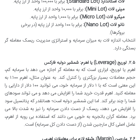
لات استاندارد (Standard Lot):
برابر با ۱۰۰,۰۰۰ واحد از ارز پایه.
مینی لات (Mini Lot):
برابر با ۱۰,۰۰۰ واحد از ارز پایه.
میکرو لات (Micro Lot):
برابر با ۱,۰۰۰ واحد از ارز پایه.
نانو لات (Nano Lot):
برابر با ۱۰۰ واحد از ارز پایه (در برخی
بروکرها).
انتخاب اندازه لات به میزان سرمایه و استراتژی مدیریت ریسک معامله گر
بستگی دارد.
۲.۵. لوریج (Leverage) یا اهرم: شمشیر دولبه فارکس
اهرم یا لوریج، ابزاری است که به معامله گر اجازه می دهد با سرمایه کم،
حجم معاملات بسیار بزرگتری را کنترل کند. به عنوان مثال، اهرم ۱:۱۰۰ به
این معنی است که با ۱ دلار از سرمایه خود، می توانید ۱۰۰ دلار از دارایی را
معامله کنید. اهرم قدرت خرید شما را افزایش می دهد و می تواند سودهای
شما را چند برابر کند. اما این شمشیر دولبه است؛ همانقدر که پتانسیل سود
را افزایش می دهد، ریسک از دست دادن سرمایه را نیز به شدت بالا می
برد. معامله گران باتجربه به خوبی می دانند که استفاده بی رویه از اهرم،
عامل اصلی کال مارجین شدن (از دست دادن کل سرمایه) است.
۲.۶. مارجین (Margin): وثیقه لازم برای معاملات اهرمی