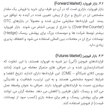
۴.۲. بازار فوروارد (Forward Market)
بازار فوروارد، بازاری است که در آن دو طرف برای خرید یا فروش یک مقدار
مشخص ارز در تاریخ و نرخ از پیش تعیین شده در آینده به توافق می
رسند. این قراردادها سفارشی سازی شده و معمولاً در بازارهای OTC
(Over-the-Counter) یا خارج از بورس انجام می شوند. بازار فوروارد
بیشتر توسط شرکت ها و موسسات بزرگ برای پوشش ریسک (Hedge)
نوسانات نرخ ارز در معاملات بین المللی استفاده می شود و انعطاف پذیری
زیادی دارد.
۴.۳. بازار فیوچرز (Futures Market)
قراردادهای فیوچرز (آتی) نیز شبیه به فوروارد هستند، با این تفاوت که
استانداردسازی شده و در صرافی های متمرکز معامله می شوند (مانند
بورس کالای شیکاگو – CME). این قراردادها دارای اندازه، تاریخ انقضا و
شرایط تسویه مشخصی هستند و به این ترتیب، شفافیت و نقدینگی
بیشتری نسبت به قراردادهای فوروارد دارند. صرافی به عنوان واسطه عمل
می کند و ریسک نکول طرفین را کاهش می دهد. معامله گران می توانند
هم برای پوشش ریسک و هم برای سفته بازی (کسب سود از نوسانات
قیمت) از فیوچرز استفاده کنند.