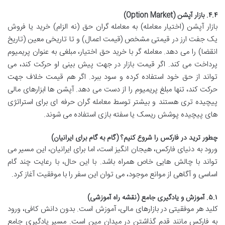
۴.۴. بازار آپشن (Option Market)
بازار آپشن (اختیار معامله) به معامله گران حق (نه الزام) خرید یا فروش
یک جفت ارز در قیمتی مشخص (قیمت اعمال) و تا تاریخی معین (تاریخ
انقضا) را می دهد. معامله گر با خرید حق اختیار، مبلغی به عنوان پریمیوم
پرداخت می کند. اگر قیمت بازار در جهت پیش بینی او حرکت کند، می
تواند از حق خود استفاده کرده و سود ببرد. اگر هم قیمت خلاف جهت
حرکت کند، تنها مبلغ پریمیوم را از دست می دهد. آپشن ها ابزارهای مالی
پیچیده تری هستند و بیشتر توسط معامله گران حرفه ای برای استراتژی
های پیچیده پوشش ریسک یا سفته بازی استفاده می شوند.
چطور ترید در فارکس را شروع کنیم؟ (گام به گام برای ایرانیان)
ورود به دنیای فارکس، هیجان انگیز است، اما برای ایرانیان، این مسیر می
تواند با چالش هایی خاص همراه باشد. با این حال، با رعایت چند گام
اساسی و آگاهی از موانع موجود، می توان این سفر را با موفقیت آغاز کرد.
۵.۱. آموزش و یادگیری جامع (نقشه راه آموزشی)
کلید هر موفقیتی در بازارهای مالی، آموزش است. بدون دانش کافی، ورود
به فارکس مانند قدم گذاشتن در میدان مین است. مسیر یادگیری جامع