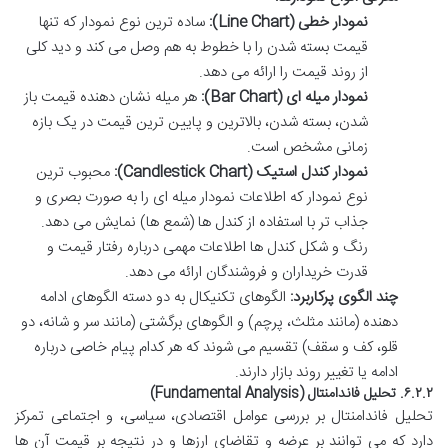
نمودار خطی (Line Chart):
ساده ترین نوع نمودار که تنها
قیمت بسته شدن را با خطوط به هم وصل می کند و دید کلی
از روند قیمت را ارائه می دهد.
نمودار میله ای (Bar Chart):
هر میله نشان دهنده قیمت باز
شدن، بسته شدن، بالاترین و پایین ترین قیمت در یک بازه
زمانی مشخص است.
نمودار کندل استیک (Candlestick Chart):
محبوب ترین
نوع نمودار که اطلاعات نمودار میله ای را به صورت بصری و
جذاب تر با استفاده از کندل ها (شمع ها) نمایش می دهد.
رنگ و شکل کندل ها اطلاعات مهمی درباره رفتار قیمت و
قدرت خریداران و فروشندگان ارائه می دهد.
چند الگوی پرکاربرد:
الگوهای تکنیکال به دو دسته الگوهای ادامه
دهنده (مانند مثلث، پرچم) و الگوهای برگشتی (مانند سر و شانه، دو
قلو، کف و سقف) تقسیم می شوند که هر کدام پیام خاصی درباره
ادامه یا تغییر روند بازار دارند.
۶.۲.۲. تحلیل فاندامنتال (Fundamental Analysis)
تحلیل فاندامنتال بر بررسی عوامل اقتصادی، سیاسی، و اجتماعی تمرکز
دارد که می توانند بر عرضه و تقاضای ارزها و در نتیجه بر قیمت آن ها