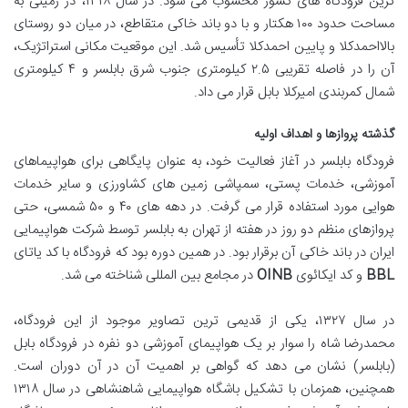
ترین فرودگاه های کشور محسوب می شود. در سال ۱۳۱۸، در زمینی به
مساحت حدود ۱۰۰ هکتار و با دو باند خاکی متقاطع، در میان دو روستای
بالااحمدکلا و پایین احمدکلا تأسیس شد. این موقعیت مکانی استراتژیک،
آن را در فاصله تقریبی ۲.۵ کیلومتری جنوب شرق بابلسر و ۴ کیلومتری
شمال کمربندی امیرکلا بابل قرار می داد.
گذشته پروازها و اهداف اولیه
فرودگاه بابلسر در آغاز فعالیت خود، به عنوان پایگاهی برای هواپیماهای
آموزشی، خدمات پستی، سمپاشی زمین های کشاورزی و سایر خدمات
هوایی مورد استفاده قرار می گرفت. در دهه های ۴۰ و ۵۰ شمسی، حتی
پروازهای منظم دو روز در هفته از تهران به بابلسر توسط شرکت هواپیمایی
ایران در باند خاکی آن برقرار بود. در همین دوره بود که فرودگاه با کد یاتای
BBL
و کد ایکائوی
OINB
در مجامع بین المللی شناخته می شد.
در سال ۱۳۲۷، یکی از قدیمی ترین تصاویر موجود از این فرودگاه،
محمدرضا شاه را سوار بر یک هواپیمای آموزشی دو نفره در فرودگاه بابل
(بابلسر) نشان می دهد که گواهی بر اهمیت آن در آن دوران است.
همچنین، همزمان با تشکیل باشگاه هواپیمایی شاهنشاهی در سال ۱۳۱۸