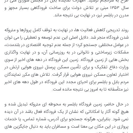
طرح به سرانجام نرسید. اظهارات نماینده بابل در مجلس شورای ملی در
سال ۱۳۵۳ مبنی بر تلاش دولت برای ساخت فرودگاهی بسیار مجهز و
مدرن در بابلسر نیز، در نهایت بی نتیجه ماند.
روند تدریجی کاهش فعالیت ها، در نهایت به توقف کامل پروازها و متروکه
شدن فرودگاه منجر شد. دلایل اصلی این عدم توسعه و تعطیلی را می توان
در عوامل مختلفی جستجو کرد؛ از جمله عدم توجیه اقتصادی در بلندمدت،
مشکلات زیرساختی و ناتوانی در به روزرسانی آن، و در نهایت واگذاری
بخش هایی از زمین فرودگاه. زمین این فرودگاه در دهه های اخیر از سوی
وزارت دفاع تفکیک و برای تأمین مسکن پرسنل نیروی هوایی ارتش در
اختیار تعاون مسکن نیروی هوایی قرار گرفت. تلاش های مکرر نمایندگان
مردم بابل و بابلسر برای احیای مجدد این فرودگاه در طول دهه های اخیر
نیز متأسفانه تا به امروز بی نتیجه مانده است.
در حال حاضر، زمین فرودگاه بابلسر به محوطه ای متروکه تبدیل شده و
هیچ گونه آثار یا امکاناتی که نشان از یک فرودگاه فعال باشد در آن دیده
نمی شود. بنابراین، هرگونه جستجو برای آدرس، شماره تماس، یا خدمات
پروازی در این مکان بی معنا است و مسافران باید به دنبال جایگزین های