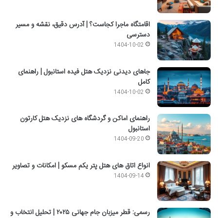
اقامتگاه ماجرا کجاست؟ | آدرس دقیق، نقشه و مسیر
دسترسی
1404-10-02
جاهای دیدنی نزدیک هتل فیده استانبول | راهنمای
کامل
1404-10-02
راهنمای اماکن و گردشگاه های نزدیک هتل کارتون
استانبول
1404-09-20
انواع اتاق های هتل پتر یکم مسکو | امکانات و تصاویر
1404-09-14
رسمی: قطر میزبان جام جهانی ۲۰۲۵ | تحلیل انتخاب و