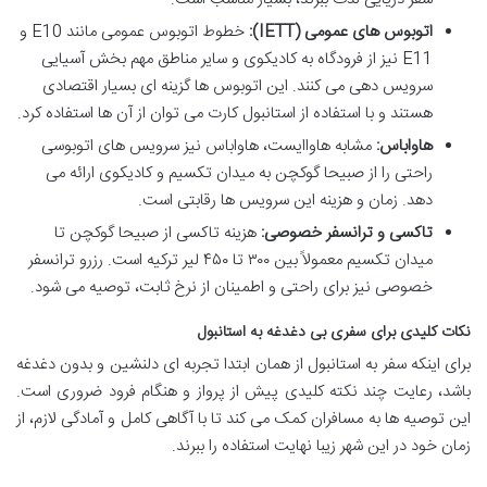
اتوبوس های عمومی (IETT):
خطوط اتوبوس عمومی مانند E10 و
E11 نیز از فرودگاه به کادیکوی و سایر مناطق مهم بخش آسیایی
سرویس دهی می کنند. این اتوبوس ها گزینه ای بسیار اقتصادی
هستند و با استفاده از استانبول کارت می توان از آن ها استفاده کرد.
هاواباس:
مشابه هاواایست، هاواباس نیز سرویس های اتوبوسی
راحتی را از صبیحا گوکچن به میدان تکسیم و کادیکوی ارائه می
دهد. زمان و هزینه این سرویس ها رقابتی است.
تاکسی و ترانسفر خصوصی:
هزینه تاکسی از صبیحا گوکچن تا
میدان تکسیم معمولاً بین ۳۰۰ تا ۴۵۰ لیر ترکیه است. رزرو ترانسفر
خصوصی نیز برای راحتی و اطمینان از نرخ ثابت، توصیه می شود.
نکات کلیدی برای سفری بی دغدغه به استانبول
برای اینکه سفر به استانبول از همان ابتدا تجربه ای دلنشین و بدون دغدغه
باشد، رعایت چند نکته کلیدی پیش از پرواز و هنگام فرود ضروری است.
این توصیه ها به مسافران کمک می کند تا با آگاهی کامل و آمادگی لازم، از
زمان خود در این شهر زیبا نهایت استفاده را ببرند.