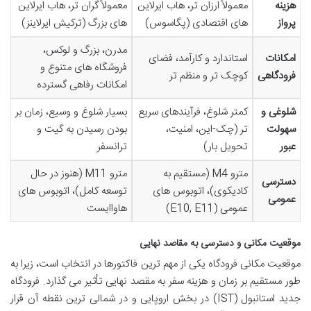
هزینه
معمولاً ارزان تر، هاب ایرلاین
معمولاً گران تر، هاب ایرلاین
پرواز
های اقتصادی (پگاسوس)
های بزرگ (ترکیش ایرلاینز)
مدرن، بزرگ و لوکس،
امکانات
استاندارد و کارآمد، فضای
فروشگاه های متنوع و
فرودگاهی
کوچک تر و منظم تر
امکانات رفاهی گسترده
شلوغی و
کمتر شلوغ، فرآیندهای سریع
بسیار شلوغ و وسیع، زمان بر
سهولت
تر (چک-این، امنیت،
بودن رسیدن به گیت و
عبور
تحویل بار)
ترانسفر
مترو M4 (مستقیم به
مترو M11 (هنوز در حال
دسترسی
کادیکوی)، اتوبوس های
توسعه کامل)، اتوبوس های
عمومی
عمومی (E10, E11)
هاواایست
موقعیت مکانی و دسترسی به مقاصد نهایی
موقعیت مکانی فرودگاه یکی از مهم ترین فاکتورها در انتخاب است، زیرا به
طور مستقیم بر زمان و هزینه سفر به مقصد نهایی تأثیر می گذارد. فرودگاه
جدید استانبول (IST) در بخش اروپایی و در شمالی ترین نقطه آن قرار