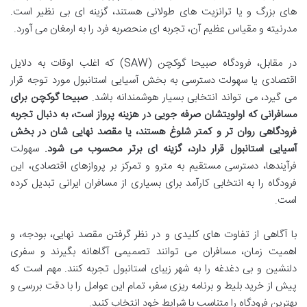
های بزرگ و یا ترانزیت های طولانی هستند، گزینه ای بی نظیر است.
مدرنیته و مقیاس عظیم آن، تجربه ای منحصربه فرد را به ارمغان می آورد.
در مقابل، فرودگاه صبیحا گوکچن (SAW) که اغلب اوقات به دلایل
اقتصادی یا سهولت دسترسی به بخش آسیایی استانبول مورد توجه قرار
می گیرد، می تواند انتخابی بسیار هوشمندانه باشد.
صبیحا گوکچن برای
مسافرانی که اولویتشان صرفه جویی در هزینه پرواز است، به دنبال تجربه
فرودگاهی روان تر و کمتر شلوغ هستند، یا مقصد نهایی شان در بخش
آسیایی استانبول قرار دارد، گزینه ای برتر محسوب می شود.
سهولت
فرآیندها، دسترسی مستقیم به مترو و تمرکز بر پروازهای اقتصادی، این
فرودگاه را به انتخابی کارآمد برای بسیاری از مسافران ایرانی تبدیل کرده
است.
با آگاهی از تفاوت های کلیدی و در نظر گرفتن مقصد نهایی، بودجه، و
اهمیت زمان، مسافران می توانند تصمیمی آگاهانه بگیرند و سفری
دلنشین و بی دغدغه را به شهر زیبای استانبول تجربه کنند. مهم است که
پیش از خرید بلیط و برنامه ریزی سفر، تمام این عوامل را با دقت بررسی و
بهترین فرودگاه را متناسب با شرایط خود انتخاب کنید.