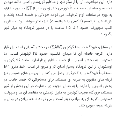
دارد. این موقعیت، آن را از مرکز شهر و مناطق توریستی اصلی مانند میدان
تکسیم و سلطان احمد نسبتاً دور می کند. زمان سفر از IST به این مناطق،
به ویژه در ساعات اوج ترافیک، می تواند طولانی و خسته کننده باشد و
هزینه های ترانسفر (تاکسی یا هاواایست) نیز بالاتر خواهد بود. مسافران
اغلب مجبورند حدود ۱ تا ۱.۵ ساعت را در مسیر فرودگاه به مرکز شهر
بگذرانند.
در مقابل، فرودگاه صبیحا گوکچن (SAW) در بخش آسیایی استانبول قرار
دارد. اگرچه فاصله آن تا میدان تکسیم حدود ۴۵ کیلومتر است، اما
دسترسی به بخش آسیایی، از جمله مناطق پرطرفداری مانند کادیکوی و
اوسکودار، از این فرودگاه بسیار آسان تر و سریع تر است. خط مترو M4
مستقیماً فرودگاه را به کادیکوی وصل می کند و اتوبوس های عمومی نیز
گزینه های مقرون به صرفه ای هستند. برای مسافرانی که قصد اقامت در
بخش آسیایی را دارند یا به دنبال تجربه ای متفاوت در این بخش از شهر
هستند، فرودگاه صبیحا گوکچن به دلیل نزدیکی به مقاصد آن ها و سهولت
دسترسی، گزینه ای به مراتب بهتر است و می تواند تا حد زیادی در زمان و
هزینه صرفه جویی کند.