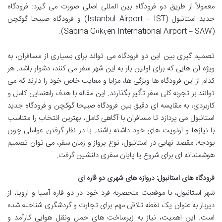
معمولاً از طریق دو فرودگاه بین المللی اصلی صورت می گیرد: فرودگاه
جدید استانبول (Istanbul Airport – IST) و فرودگاه صبیحا گوکچن
(Sabiha Gökçen International Airport – SAW).
تصمیم گیری بین این دو فرودگاه می تواند برای بسیاری از مسافران، به
ویژه آن هایی که برای اولین بار به این شهر سفر می کنند، دشوار باشد. هر
کدام از این فرودگاه ها ویژگی ها، مزایا و معایب خاص خود را دارند که می
توانند بر تجربه کلی سفر تأثیر بگذارند. این مقاله با هدف راهنمایی کامل و
کاربردی، به مقایسه ای دقیق بین فرودگاه صبیحا گوکچن و فرودگاه جدید
استانبول می پردازد تا مسافران با آگاهی کامل، بهترین انتخاب را متناسب
با نیازها و اولویت های خود داشته باشند. با در نظر گرفتن عواملی چون
بودجه، مقصد نهایی در استانبول، نوع پرواز و زمان سفر، می توان تصمیم
هوشمندانه ای برای شروع یا پایان سفری دلنشین گرفت.
فرودگاه های استانبول: دروازه های شهری دو قاره ای
شهر استانبول، با موقعیت منحصربه فرد خود در دو قاره آسیا و اروپا، از
دیرباز به عنوان یک نقطه تلاقی مهم برای تجارت و گردشگری شناخته شده
است. این اهمیت، نیاز به زیرساخت های حمل ونقل هوایی کارآمد و