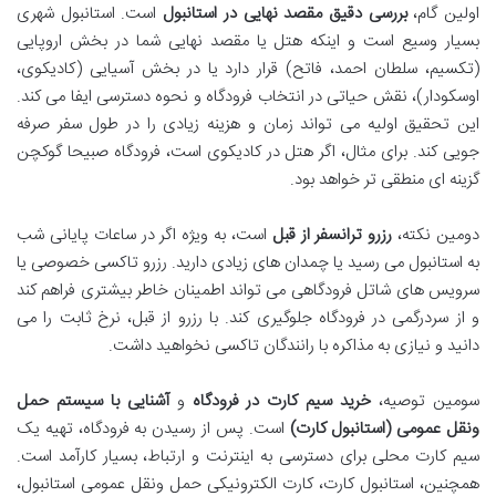
اولین گام،
بررسی دقیق مقصد نهایی در استانبول
است. استانبول شهری
بسیار وسیع است و اینکه هتل یا مقصد نهایی شما در بخش اروپایی
(تکسیم، سلطان احمد، فاتح) قرار دارد یا در بخش آسیایی (کادیکوی،
اوسکودار)، نقش حیاتی در انتخاب فرودگاه و نحوه دسترسی ایفا می کند.
این تحقیق اولیه می تواند زمان و هزینه زیادی را در طول سفر صرفه
جویی کند. برای مثال، اگر هتل در کادیکوی است، فرودگاه صبیحا گوکچن
گزینه ای منطقی تر خواهد بود.
دومین نکته،
رزرو ترانسفر از قبل
است، به ویژه اگر در ساعات پایانی شب
به استانبول می رسید یا چمدان های زیادی دارید. رزرو تاکسی خصوصی یا
سرویس های شاتل فرودگاهی می تواند اطمینان خاطر بیشتری فراهم کند
و از سردرگمی در فرودگاه جلوگیری کند. با رزرو از قبل، نرخ ثابت را می
دانید و نیازی به مذاکره با رانندگان تاکسی نخواهید داشت.
سومین توصیه،
خرید سیم کارت در فرودگاه
و
آشنایی با سیستم حمل
ونقل عمومی (استانبول کارت)
است. پس از رسیدن به فرودگاه، تهیه یک
سیم کارت محلی برای دسترسی به اینترنت و ارتباط، بسیار کارآمد است.
همچنین، استانبول کارت، کارت الکترونیکی حمل ونقل عمومی استانبول،