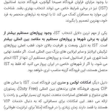
با وجود مزایای فراوان فرودگاه صبیحا گوکچن، فرودگاه جدید استانبول
(IST) نیز در برخی شرایط خاص می تواند انتخاب بهتری باشد. شناخت
این موارد به مسافران کمک می کند تا با توجه به نیازهای منحصر به فرد
خود، بهترین تصمیم را بگیرند:
یکی از مهم ترین دلایل انتخاب IST،
وجود پروازهای مستقیم بیشتر از
ایران به برخی شهرها و پروازهای مستقیم به مقاصد بین المللی بیشتر
است. IST به دلیل وسعت و ظرفیت بالای خود، قطب اصلی پروازهای
ترکیش ایرلاینز و سایر ایرلاین های بزرگ بین المللی است. اگر مقصد نهایی
شما شهری غیر از استانبول است و پروازهای مستقیم آن تنها از IST انجام
می شود، یا اگر از شهرهای خاصی در ایران پرواز می کنید که فقط به IST
متصل هستند، این فرودگاه گزینه مناسب تری خواهد بود.
دلیل دیگر،
امکانات لوکس و مدرن
این فرودگاه است. IST با سالن های
CIP وسیع، فروشگاه های برندهای بین المللی (Duty Free)، رستوران
های متنوع و فضاهای استراحت متعدد، تجربه ای بسیار لوکس و راحت را
ارائه می دهد. این امکانات برای مسافرانی که به دنبال خدمات VIP
هستند یا قصد دارند زمان زیادی را در فرودگاه (مثلاً برای ترانزیت طولانی)