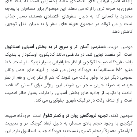
پایگاه اصلی ایرلاین های اقتصادی مانند پگاسوس است که بلیط های
مقرون به صرفه تری را ارائه می دهند. این موضوع برای مسافران با بودجه
محدود یا کسانی که به دنبال سفرهای اقتصادی هستند، بسیار جذاب
است و می تواند در مجموع هزینه های سفر را به میزان قابل توجهی
کاهش دهد.
دومین مزیت،
دسترسی آسان تر و سریع تر به بخش آسیایی استانبول
است. اگر مقصد نهایی شما در مناطقی مانند کادیکوی، اوسکودار یا پندیک
باشد، فرودگاه صبیحا گوکچن از نظر جغرافیایی بسیار نزدیک تر است. خط
مترو M4 مستقیماً به فرودگاه وصل می شود و گزینه های حمل ونقل
عمومی دیگر نیز به وفور یافت می شوند که هم از نظر زمان و هم از نظر
هزینه، به صرفه جویی منجر می شوند. این ویژگی برای کسانی که قصد
اقامت یا بازدید از جاذبه های بخش آسیایی را دارند، بسیار حائز اهمیت
است و از اتلاف وقت در ترافیک شهری جلوگیری می کند.
سومین نکته،
تجربه فرودگاهی روان تر و کمتر شلوغ
است. فرودگاه صبیحا
گوکچن با وجود حجم بالای مسافر، به دلیل ابعاد کوچک تر و مدیریت
کارآمدتر، معمولاً ازدحام کمتری نسبت به فرودگاه جدید استانبول دارد. این