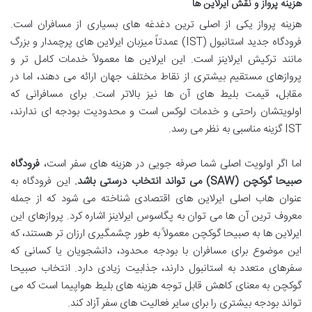
هزینه پرواز و نقش ایرلاین ها
هزینه پرواز یکی از اصلی ترین دغدغه های بسیاری از مسافران است.
فرودگاه جدید استانبول (IST) عمدتاً میزبان ایرلاین های پرچمدار و بزرگ
مانند ترکیش ایرلاینز است. این ایرلاین ها معمولاً خدمات کامل تر و
پروازهای مستقیم بیشتری از نقاط مختلف جهان ارائه می دهند، اما در
مقابل، قیمت بلیط های آن ها نیز بالاتر است. برای مسافرانی که
اولویتشان راحتی و خدمات لوکس است و محدودیت بودجه ای ندارند،
IST گزینه مناسبی به نظر می رسد.
اما اگر اولویت اصلی شما صرفه جویی در هزینه های سفر است،
فرودگاه
صبیحا گوکچن (SAW) می تواند انتخاب درستی باشد.
این فرودگاه به
عنوان هاب اصلی ایرلاین های اقتصادی شناخته می شود که از جمله
معروف ترین آن ها می توان به پگاسوس ایرلاینز اشاره کرد. پروازهای این
ایرلاین ها به صبیحا گوکچن معمولاً به طور چشمگیری ارزان تر هستند، که
این موضوع برای مسافران با بودجه محدود، دانشجویان یا کسانی که
سفرهای متعدد به استانبول دارند، جذابیت زیادی دارد. انتخاب صبیحا
گوکچن به معنای کاهش قابل توجه هزینه های بلیط هواپیما است که می
تواند بودجه بیشتری را برای سایر فعالیت های سفر آزاد کند.