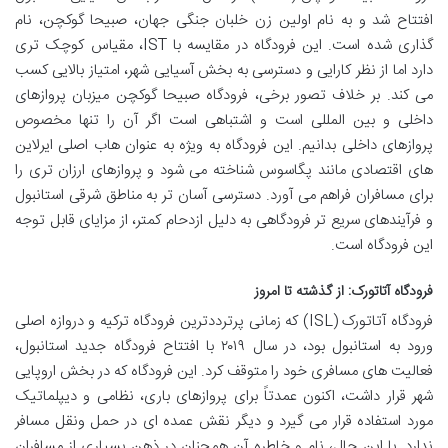
افتتاح شد و به نام اولین زن خلبان جنگی جهان، صبیحا گوکچن، نام
گذاری شده است. این فرودگاه در مقایسه با IST، مقیاس کوچک تری
دارد اما از نظر کارایی و دسترسی به بخش آسیایی شهر، امتیاز بالایی کسب
می کند. بر خلاف تصور برخی، فرودگاه صبیحا گوکچن میزبان پروازهای
داخلی و بین المللی است و اشتباهی است اگر آن را تنها مخصوص
پروازهای داخلی بدانیم. این فرودگاه به ویژه به عنوان هاب اصلی ایرلاین
های اقتصادی مانند پگاسوس شناخته می شود و پروازهای ارزان تری را
برای مسافران فراهم می آورد. دسترسی آسان تر به مناطق شرقی استانبول
و فرآیندهای سریع تر فرودگاهی به دلیل ازدحام کمتر، از مزایای قابل توجه
این فرودگاه است.
فرودگاه آتاتورک: از گذشته تا امروز
فرودگاه آتاتورک (ISL) که زمانی پرترددترین فرودگاه ترکیه و دروازه اصلی
ورود به استانبول بود، در سال ۲۰۱۹ با افتتاح فرودگاه جدید استانبول،
فعالیت های مسافری خود را متوقف کرد. این فرودگاه که در بخش اروپایی
شهر قرار داشت، اکنون عمدتاً برای پروازهای باری، نظامی و دیپلماتیک
مورد استفاده قرار می گیرد و دیگر نقش عمده ای در حمل ونقل مسافر
ندارد. با این حال، نام و خاطره آن همچنان در ذهن بسیاری از مسافران