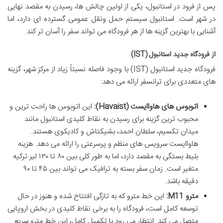
پس از فرود در استانبول، یکی از اولین چالش ها، رسیدن به مقصد نهایی
در شهر است. استانبول سیستم حمل ونقل عمومی گسترده ای دارد، اما
آشنایی با بهترین گزینه ها از هر فرودگاه می تواند سفر را آسان تر کند.
از فرودگاه جدید استانبول (IST)
فرودگاه جدید استانبول (IST) با وجود فاصله نسبتاً زیاد از مرکز شهر، گزینه
های متعددی برای ترانسفر ارائه می دهد:
اتوبوس های هاواایست (Havaist):
این اتوبوس ها راحت ترین و
محبوب ترین گزینه برای رسیدن به نقاط کلیدی استانبول مانند
میدان تکسیم، سلطان احمد، بشیکتاش و کادیکوی هستند.
هاواایست سرویس های منظم و پرسرعتی را ارائه می دهد. هزینه
بلیط بستگی به مقصد دارد، اما به طور کلی بین ۸۰ تا ۱۳۰ لیر ترکیه
متغیر است. زمان سفر بسته به ترافیک می تواند بین ۴۵ تا ۹۰
دقیقه باشد.
مترو M11:
این خط مترو که به تازگی افتتاح شده و هنوز در حال
توسعه کامل است، فرودگاه را به برخی نقاط کلیدی در بخش اروپایی
متصل می کند. انتظار می رود با تکمیل کامل، این خط مترو سریع