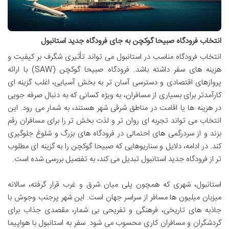
انتخاب فرودگاه صبیحا گوکچن به جای فرودگاه جدید استانبول
انتخاب فرودگاه مناسب در استانبول می تواند تأثیری شگرف بر کیفیت و
هزینه های سفر داشته باشد. فرودگاه صبیحا گوکچن (SAW) با ارائه
پروازهای اقتصادی و دسترسی آسان تر به بخش آسیایی، اغلب گزینه ای
کارآمدتر برای بسیاری از مسافران، به ویژه کسانی که به دنبال صرفه جویی
در هزینه ها یا اقامت در مناطق شرقی شهر هستند، به شمار می رود. این
انتخاب می تواند تجربه ای روان تر و لذت بخش تر را برای مسافران رقم
بزند و از سردرگمی های احتمالی در فرودگاه های بزرگ و شلوغ جلوگیری
کند. در ادامه، دلایل و سناریوهایی که صبیحا گوکچن را به گزینه ای مطلوب
تر از فرودگاه جدید استانبول تبدیل می کند، به تفصیل بررسی شده است.
استانبول، شهری که همچون پلی میان شرق و غرب قرار گرفته، سالانه
میزبان میلیون ها مسافر از سراسر جهان است. این شهر پرجنب وجوش با
جاذبه های تاریخی، فرهنگی و تفریحی بی شمار، مقصدی جذاب برای
گردشگران و مسافران کاری محسوب می شود. سفر به استانبول با هواپیما