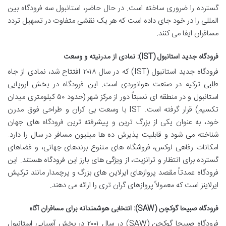
گسترده را ضروری ساخته است. در حال حاضر، استانبول سه فرودگاه بین
المللی را در خود جای داده است که هر یک نقشی متفاوت در تسهیل تردد
مسافران ایفا می کنند.
فرودگاه جدید استانبول (IST): نمادی از مدرنیته و وسعت
فرودگاه جدید استانبول (IST) که در سال ۲۰۱۸ افتتاح شد، نمادی از جاه
طلبی ترکیه در صنعت هوانوردی است. این فرودگاه در بخش اروپایی
استانبول و در منطقه ای نسبتاً دور از مرکز شهر (حدود ۵۰ کیلومتری میدان
تکسیم) قرار گرفته است. IST با وسعت بی کران و طراحی فوق مدرن
خود، به عنوان یکی از بزرگ ترین و پیشرفته ترین فرودگاه های جهان
شناخته می شود و قابلیت پذیرش ده ها میلیون مسافر در سال را دارد.
امکانات رفاهی لوکس، فروشگاه های متنوع برندهای جهانی، و فضاهای
گسترده برای انتظار و ترانزیت، از ویژگی های بارز این فرودگاه هستند. این
فرودگاه عمدتاً مقصد پروازهای ایرلاین های بزرگ و پرچمدار مانند ترکیش
ایرلاینز است که معمولاً پروازهای گران تری را ارائه می دهند.
فرودگاه صبیحا گوکچن (SAW): انتخابی هوشمندانه برای مسافران آگاه
فرودگاه صبیحا گوکچن (SAW) در سال ۲۰۰۱ در بخش آسیایی استانبول