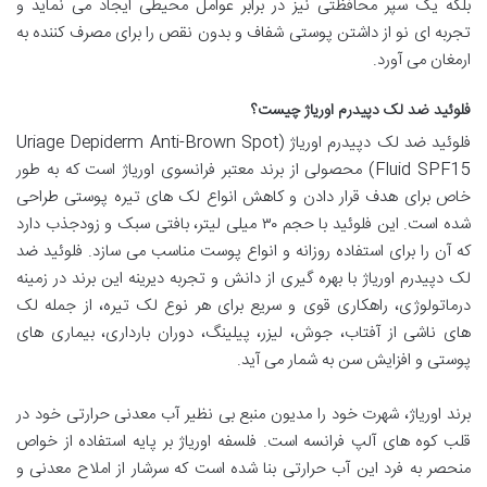
بلکه یک سپر محافظتی نیز در برابر عوامل محیطی ایجاد می نماید و
تجربه ای نو از داشتن پوستی شفاف و بدون نقص را برای مصرف کننده به
ارمغان می آورد.
فلوئید ضد لک دپیدرم اوریاژ چیست؟
فلوئید ضد لک دپیدرم اوریاژ (Uriage Depiderm Anti-Brown Spot
Fluid SPF15) محصولی از برند معتبر فرانسوی اوریاژ است که به طور
خاص برای هدف قرار دادن و کاهش انواع لک های تیره پوستی طراحی
شده است. این فلوئید با حجم ۳۰ میلی لیتر، بافتی سبک و زودجذب دارد
که آن را برای استفاده روزانه و انواع پوست مناسب می سازد. فلوئید ضد
لک دپیدرم اوریاژ با بهره گیری از دانش و تجربه دیرینه این برند در زمینه
درماتولوژی، راهکاری قوی و سریع برای هر نوع لک تیره، از جمله لک
های ناشی از آفتاب، جوش، لیزر، پیلینگ، دوران بارداری، بیماری های
پوستی و افزایش سن به شمار می آید.
برند اوریاژ، شهرت خود را مدیون منبع بی نظیر آب معدنی حرارتی خود در
قلب کوه های آلپ فرانسه است. فلسفه اوریاژ بر پایه استفاده از خواص
منحصر به فرد این آب حرارتی بنا شده است که سرشار از املاح معدنی و