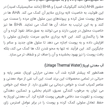
حضور AHA (مانند گلیکولیک اسید) و BHA (مانند سالیسیلیک اسید) در
این فلوئید، به خاصیت لایه برداری ملایم آن کمک می کند. AHA ها در
سطح پوست عمل کرده و پیوندهای بین سلول های مرده را سست می
کنند و به این ترتیب به حذف آن ها کمک می نمایند. BHA ها نیز
خاصیت محلول در چربی دارند و می توانند به عمق منافذ نفوذ کرده و آن
ها را پاکسازی کنند. این لایه برداری ملایم، سرعت بازسازی سلولی را
افزایش داده و به پوست اجازه می دهد تا سلول های جدید و سالم را
جایگزین کند. این فرآیند نه تنها به محو شدن لک ها کمک می کند، بلکه
بافت پوست را نیز بهبود بخشیده و آن را صاف تر و شفاف تر می سازد.
آب معدنی اوریاژ (Uriage Thermal Water)
همانطور که پیشتر اشاره شد، آب معدنی حرارتی اوریاژ، عنصر پایه و
حیاتی در تمامی محصولات این برند است. این آب غنی از مواد معدنی و
عناصر کمیاب است و خواص درمانی بی نظیری دارد. از جمله این خواص
می توان به مرطوب کنندگی عمیق، التیام بخشی و تسکین دهندگی
پوست، و تقویت سد دفاعی طبیعی پوست اشاره کرد. آب معدنی اوریاژ به
حفظ تعادل سلولی کمک کرده و پوست را در برابر عوامل استرس زای