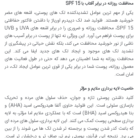
محافظت روزانه در برابر آفتاب با SPF 15
یکی از مهم ترین عوامل تشدیدکننده لک های پوستی، اشعه های مضر
خورشید هستند. فلوئید ضد لک دپیدرم اوریاژ با داشتن فاکتور حفاظتی
SPF 15، محافظت روزانه و ضروری را در برابر اشعه های UVA و UVB
برای پوست فراهم می آورد. این ویژگی نه تنها از پوست در برابر آسیب های
ناشی از نور خورشید محافظت می کند، بلکه نقش حیاتی در پیشگیری از
تشدید لک های موجود و ایجاد لک های جدید ایفا می کند. این
محافظت روزانه به شما اطمینان می دهد که حتی در طول فعالیت های
معمول روزانه، پوست شما در برابر یکی از قوی ترین عوامل ایجاد لک، در
امان است.
خاصیت لایه برداری ملایم و مؤثر
کلید داشتن پوستی تازه و جوان، حذف سلول های مرده و تحریک
بازسازی سلولی است. این فلوئید حاوی آلفا هیدروکسی اسید (AHA) و
بتا هیدروکسی اسید (BHA) است که با عملکردی ملایم اما مؤثر، به لایه
برداری سطحی پوست کمک می کنند. این لایه برداری، سلول های مرده ای
که باعث کدر شدن پوست و برجسته تر شدن لک ها می شوند را از بین
می برد. نتیجه این فرآیند، پوستی نرم تر، صاف تر و درخشان تر است.