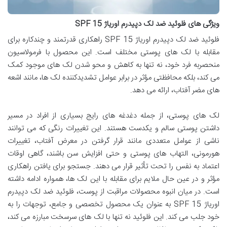
ویژگی های فلوئید ضد لک دپیدرم اوریاژ SPF 15
فلوئید ضد لک دپیدرم اوریاژ SPF 15 راهکاری قدرتمند و چندکاره برای
مقابله با لک های پوستی مختلف است. این محصول با فرمولاسیون
منحصربه فرد خود، نه تنها به کاهش و محو شدن لک های موجود کمک
می کند، بلکه محافظتی مؤثر در برابر عوامل تشدیدکننده لک ها، مانند اشعه
های مضر آفتاب، ارائه می دهد.
لک های پوستی، از جمله دغدغه های رایج بسیاری از افراد در مسیر
داشتن پوستی سالم و یکدست هستند. این تغییرات رنگی که می توانند
ناشی از عوامل متعددی مانند قرار گرفتن در معرض آفتاب، تغییرات
هورمونی، التهاب های پوستی و حتی افزایش سن باشند، گاهی اوقات
اعتماد به نفس را تحت تأثیر قرار می دهند. جستجو برای یافتن راهکاری
مؤثر و در عین حال ملایم برای مقابله با این لک ها، همواره ادامه داشته
است. در میان انبوه محصولات مراقبت از پوست، فلوئید ضد لک دپیدرم
اوریاژ SPF 15 به عنوان یک محصول تخصصی و جامع، توجهات را به
خود جلب می کند. این فلوئید نه تنها با لک های سرسخت مبارزه می کند،