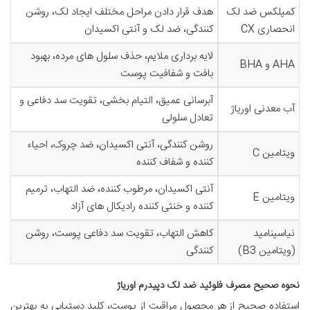
کمپلکس ضد لک
هدف قرار دادن مراحل مختلف ایجاد لک، روشن
انحصاری CX
کنندگی، ضد لک و آنتی اکسیدان
لایه برداری ملایم، حذف سلول های مرده، بهبود
AHA و BHA
بافت و شفافیت پوست
آبرسانی عمیق، التیام بخشی، تقویت سد دفاعی و
آب معدنی اوریاژ
تعادل سلولی
روشن کنندگی، آنتی اکسیدان، ضد چروک، احیاء
ویتامین C
کننده و شفاف کننده
آنتی اکسیدان، مرطوب کننده، ضد التهاب، ترمیم
ویتامین E
کننده و خنثی کننده رادیکال های آزاد
نیاسینامید
کاهش التهاب، تقویت سد دفاعی پوست، روشن
(ویتامین B3)
کنندگی
نحوه صحیح مصرف فلوئید ضد لک دپیدرم اوریاژ
استفاده صحیح از هر محصول مراقبت از پوست، کلید دستیابی به بهترین