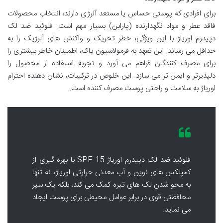
برای افرادی که پوستی حساس یا مستعد آلرژی دارند، انتخاب محصولات
فاقد عطر و مواد نگهدارنده (پارابن) بسیار مهم است. فلوئید ضد لک
دپیدرم اوریاژ با این ویژگی، خطر تحریک و واکنش های آلرژیک را به
حداقل می رساند. این تعهد به فرمولاسیون پاک، اطمینان خاطر بیشتری را
برای مصرف کنندگان فراهم می آورد و تجربه استفاده از محصول را
دلپذیرتر و ایمن تر می سازد. این خلوص در ترکیبات، نشان دهنده احترام
اوریاژ به سلامت و راحتی پوست مصرف کننده است.
فلوئید ضد لک دپیدرم اوریاژ SPF 15 با بهره گیری از
کمپلکس های نوین و آب معدنی حرارتی اوریاژ، نه تنها
به محو شدن لک های تیره کمک می کند، بلکه یک سپر
محافظتی قوی در برابر عوامل محیطی برای پوست ایجاد
می نماید.