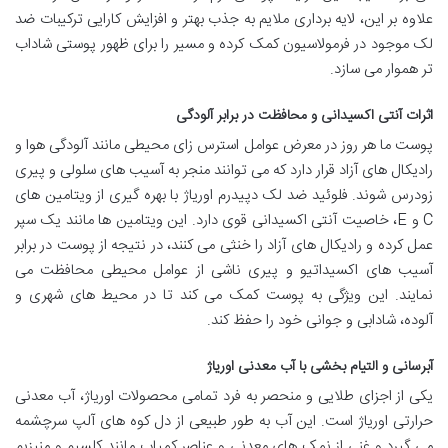
علاوه بر این، لایه برداری ملایم به جذب بهتر و افزایش کارایی ترکیبات ضد
لک موجود در فرمولاسیون کمک کرده و مسیر را برای ظهور پوستی شاداب
تر هموار می سازد.
اثرات آنتی اکسیدانی و محافظت در برابر آلودگی
پوست ما هر روز در معرض عوامل استرس زای محیطی مانند آلودگی هوا و
رادیکال های آزاد قرار دارد که می توانند منجر به آسیب های سلولی و پیری
زودرس شوند. فلوئید ضد لک دپیدرم اوریاژ با بهره گیری از ویتامین های
C و E، خاصیت آنتی اکسیدانی قوی دارد. این ویتامین ها مانند یک سپر
عمل کرده و رادیکال های آزاد را خنثی می کنند، در نتیجه از پوست در برابر
آسیب های اکسیداتیو و پیری ناشی از عوامل محیطی محافظت می
نمایند. این ویژگی به پوست کمک می کند تا در محیط های شهری و
آلوده، شادابی و جوانی خود را حفظ کند.
آبرسانی و التیام بخشی با آب معدنی اوریاژ
یکی از اجزای طلایی و منحصر به فرد تمامی محصولات اوریاژ، آب معدنی
حرارتی اوریاژ است. این آب به طور طبیعی از دل کوه های آلپ سرچشمه
می گیرد و غنی از نمک های معدنی و عناصر کمیاب مانند کلسیم و منیزیم