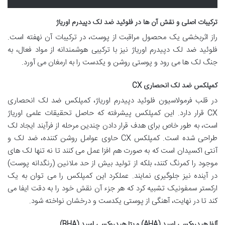
ترکیبات اصلی و نقش آن ها در فلوئید ضد لک دپیدرم اوریاژ
راز اثربخشی یک محصول مراقبت از پوست، در ترکیبات آن نهفته است.
فلوئید ضد لک دپیدرم اوریاژ نیز با ترکیبی هوشمندانه از مواد فعال، به
جنگ لک ها می رود و پوستی روشن و یکدست را به ارمغان می آورد.
کمپلکس ضد لک انحصاری CX
در قلب فرمولاسیون فلوئید دپیدرم اوریاژ، کمپلکس ضد لک انحصاری
CX قرار دارد. این کمپلکس پیشرفته که حاصل تحقیقات علمی اوریاژ
است، به طور خاص برای هدف قرار دادن چندین مرحله از فرآیند ایجاد لک
طراحی شده است. کمپلکس CX حاوی عوامل روشن کننده، ضد لک و
آنتی اکسیدان است که به صورت هم افزا عمل می کنند تا نه تنها لک های
موجود را کمرنگ کنند، بلکه از تولید بیش از حد ملانین (رنگدانه پوست)
در آینده نیز جلوگیری نمایند. عملکرد این کمپلکس را می توان به یک
ارکستر سمفونیک تشبیه کرد که هر جزء آن نقش خود را به دقت ایفا می
کند تا در نهایت، آهنگی از پوستی یکدست و درخشان نواخته شود.
آلفا هیدروکسی اسید (AHA) و بتا هیدروکسی اسید (BHA)