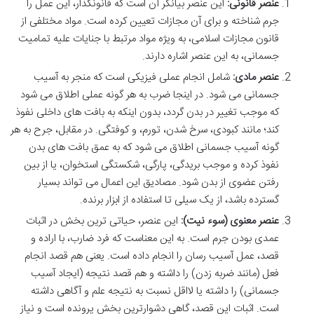
عنصر قانونی:
این عنصر بیانگر آن است که قانونگذار، این عمل را
جرم شناخته و برای آن مجازات تعیین کرده است. مواد مختلفی از
قانون مجازات اسلامی، به ویژه مواد مرتبط با جنایات علیه تمامیت
جسمانی، به این عنصر اشاره دارند.
عنصر مادی:
شامل انجام عملی فیزیکی است که منجر به آسیب
جسمانی می شود. در اینجا ضرب به هر گونه عملی اطلاق می شود
که موجب تغییر در بدن گردد، بدون اینکه به بافت های داخلی نفوذ
کند؛ مانند کبودی، سرخ شدن، تورم، و کوفتگی. در مقابل، جرح به هر
گونه آسیب جسمانی اطلاق می شود که به عمق بافت های بدن
نفوذ کرده و موجب بریدگی، پارگی، شکستگی استخوان، یا از بین
رفتن عضوی از بدن شود. مصادیق این اعمال می تواند بسیار
گسترده باشد، از یک سیلی تا استفاده از ابزار برنده.
عنصر معنوی (سوء نیت):
این عنصر، حیاتی ترین بخش در اثبات
عمدی بودن جرم است. به این معناست که فرد ضارب، با اراده و
قصد، عمل آسیب رسان را انجام داده است. یعنی هم قصد انجام
فعل (مانند ضربه زدن) را داشته و هم قصد نتیجه (ایجاد آسیب
جسمانی) را داشته یا لااقل نسبت به نتیجه علم و آگاهی داشته
است. اثبات این قصد، گاهی دشوارترین بخش پرونده است و نیاز