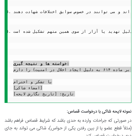
خواسته ها و نتیجه گیری:
با عنایت به سوابق اختلافات و حملات قبلی و دلایل و مستندات موجود که به وضوح نشان دهنده عمد و سوء نیت متهم در ایراد ضرب و جرح به اینجانب می باشد، از محضر محترم دادگاه تقاضای رسیدگی قاطع و صدور حکم محکومیت متهم آقای/خانم [نام متهم] به مجازات قانونی شامل دیه کامل جراحات و مجازات تعزیری مقرر در قانون مجازات اسلامی (با تأکید بر ماده ۶۱۴ به دلیل ایجاد اخلال در امنیت) را دارم.

با تشکر و احترام

[امضاء شاکی]

نمونه لایحه شاکی با درخواست قصاص:
در صورتی که جراحات وارده به حدی باشد که شرایط قصاص فراهم باشد
(مثلاً قطع عضو یا از بین رفتن یکی از حواس)، شاکی می تواند به جای
دیه، درخواست قصاص کند.