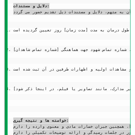
دلایل و مستندات:
خواسته ها و نتیجه گیری:
حترم دادگاه تقاضای رسیدگی عادلانه و صدور حکم محکومیت متهم به [درخواست قصاص، یا تعیین دیه کامل جراحات وارده بر اساس نظریه پزشکی قانونی و نیز مجازات تعزیری ماده ۶۱۴ قانون مجازات اسلامی (حبس و شلاق)]، همچنین جبران خسارات مادی و معنوی وارده را دارم.
ضور در جلسات رسیدگی و ارائه توضیحات تکمیلی را دارم.