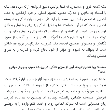
یک لایحه قوی و مستدل، نه تنها روایتی دقیق از واقعه ارائه می دهد، بلکه
با استناد به دلایل و مدارک معتبر، تصویر کاملی از جرم ارتکابی به مقام
قضایی عرضه می کند. این سند، پل ارتباطی مهمی میان شاکی و سیستم
قضایی است که در آن، خواسته ها و دلایل شاکی به زبانی حقوقی و قابل
فهم بیان می شود. هر کلمه و هر جمله در لایحه، وزنی حقوقی دارد و می
تواند در تایید یا رد ادعای شاکی تأثیرگذار باشد. از این رو، آگاهی از اصول
نگارش و محتوای صحیح لایحه، یک ضرورت انکارناپذیر برای هر شاکی
است تا بتواند به شیوه ای مؤثر، از خود دفاع کرده و ضارب را به سزای
عملش برساند.
مقدمه: چرا تنظیم لایحه قوی از سوی شاکی در پرونده ضرب و جرح حیاتی
است؟
لحظه ای را تصور کنید که فردی به ناحق مورد آزار جسمی قرار گرفته است.
شاید درد و رنج جسمانی، تنها بخشی از تجربه او باشد؛ احساس بی
عدالتی، سردرگمی و ناامیدی نیز می توانند او را در بر بگیرند. در چنین
شرایطی، سیستم قضایی پناهگاه اوست، اما رسیدن به عدالت، نیازمند
زبان مشترکی است که بتواند تمامی زوایا و ابعاد ظلم وارده را به روشنی
برای قاضی تبیین کند. این زبان مشترک، همان «لایحه» است.