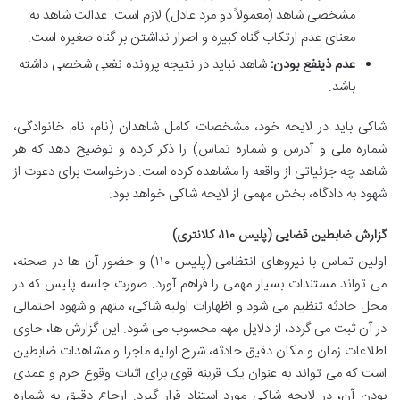
مشخصی شاهد (معمولاً دو مرد عادل) لازم است. عدالت شاهد به
معنای عدم ارتکاب گناه کبیره و اصرار نداشتن بر گناه صغیره است.
عدم ذینفع بودن:
شاهد نباید در نتیجه پرونده نفعی شخصی داشته
باشد.
شاکی باید در لایحه خود، مشخصات کامل شاهدان (نام، نام خانوادگی،
شماره ملی و آدرس و شماره تماس) را ذکر کرده و توضیح دهد که هر
شاهد چه جزئیاتی از واقعه را مشاهده کرده است. درخواست برای دعوت از
شهود به دادگاه، بخش مهمی از لایحه شاکی خواهد بود.
گزارش ضابطین قضایی (پلیس ۱۱۰، کلانتری)
اولین تماس با نیروهای انتظامی (پلیس ۱۱۰) و حضور آن ها در صحنه،
می تواند مستندات بسیار مهمی را فراهم آورد. صورت جلسه پلیس که در
محل حادثه تنظیم می شود و اظهارات اولیه شاکی، متهم و شهود احتمالی
در آن ثبت می گردد، از دلایل مهم محسوب می شود. این گزارش ها، حاوی
اطلاعات زمان و مکان دقیق حادثه، شرح اولیه ماجرا و مشاهدات ضابطین
است که می تواند به عنوان یک قرینه قوی برای اثبات وقوع جرم و عمدی
بودن آن، در لایحه شاکی مورد استناد قرار گیرد. ارجاع دقیق به شماره