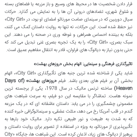
قرار دادن شخصیت ها در محیط های وسیع و باز مزرعه یا فضاهای بسته
و شلوغ شهری، تضادهای درونی آن ها را به نمایش می گذارد. حرکات
سیال دوربین که در سینمای صامت مورنائو امضای او بود، در «City Girl»
نیز حفظ شده است. این حرکات، نه تنها به روایت داستان کمک می کنند،
بلکه به بیننده احساس همراهی و غوطه وری در صحنه را می دهند. این
سبک بصری، «City Girl» را به یک تجربه بصری غنی تبدیل می کند که
حتی بدون نیاز به دیالوگ های فراوان، قادر به انتقال مفاهیم عمیق است.
تاثیرگذاری فرهنگی و سینمایی: الهام بخش «روزهای بهشت»
شاید یکی از شناخته شده ترین جنبه های تأثیرگذاری «City Girl»، الهام
بخشی آن بر فیلم های بعدی باشد. فیلم
«روزهای بهشت» (Days of
Heaven)
ساخته ترنس مالیک در سال 1978، یکی از برجسته ترین
نمونه هاست. تماشاگر با مقایسه این دو فیلم، به سرعت شباهت های
مضمونی چشمگیری را در می یابد: داستان عاشقانه ای که در یک مزرعه
گندم در قلب آمریکا رخ می دهد، مثلث عشقی، و سینماتوگرافی خیره کننده
که به شدت به طبیعت و نور طبیعی تکیه دارد. مالیک خود بارها به
تأثیرپذیری از مورنائو، به ویژه در استفاده از تصویر برای روایت داستان و
پرهیز از دیالوگ های زیاد، اذعان کرده است. این شباهت ها، جایگاه «City