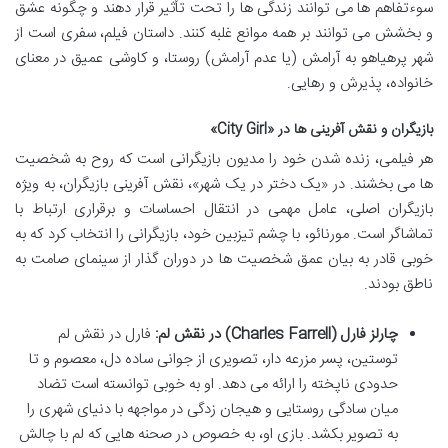
سوءتفاهم ها می توانند زندگی ها را تحت تأثیر قرار دهند و چگونه عشق
و بخشش می توانند بر همه موانع غلبه کنند. داستان فیلم، سفری است از
شهر پرهیاهو به آرامش (یا عدم آرامش) روستا، و کاوشی عمیق در معنای
خانواده، پذیرش و رهایی.
بازیگران و نقش آفرینی ها در «City Girl»
هر فیلمی، زنده شدن خود را مدیون بازیگرانی است که روح به شخصیت
ها می بخشند. در «یک دختر در یک شهر»، نقش آفرینی بازیگران، به ویژه
بازیگران اصلی، عامل مهمی در انتقال احساسات و برقراری ارتباط با
تماشاگر است. مورنائو، با چشم تیزبین خود، بازیگرانی را انتخاب کرد که به
خوبی قادر به بیان عمق شخصیت ها در دوران گذار از سینمای صامت به
ناطق بودند.
چارلز فارل (Charles Farrell) در نقش لم:
فارل در نقش لم
توستین، پسر مزرعه دار، تصویری از جوانی ساده دل، معصوم و تا
حدودی ناپخته را ارائه می دهد. او به خوبی توانسته است تضاد
میان سادگی روستایی و هیجان زدگی در مواجهه با دنیای شهری را
به تصویر بکشد. بازی او، به خصوص در صحنه هایی که لم با چالش