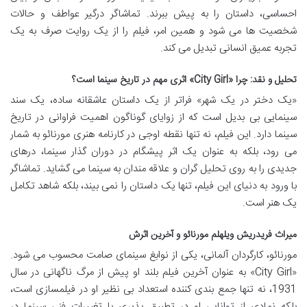
احساسی، داستان را به پیش ببرند. تماشاگر درگیر عواطف و حالات
شخصیت ها می شود و همین امر، فیلم را از یک روایت صرف به یک
تجربه عمیق انسانی تبدیل می کند.
تحلیل و نقد: چرا «City Girl» اثری مهم در تاریخ سینما است؟
«یک دختر در یک شهر» فراتر از یک داستان عاشقانه ساده، یک سند
سینمایی بی بدیل است که از زوایای گوناگون اهمیت فراوانی در تاریخ
سینما دارد. این فیلم، نه تنها نقطه اوجی در کارنامه هنری مورنائو به شمار
می رود، بلکه به عنوان یک اثر پیشگام در دوران گذار سینما، درهای
جدیدی را به روی تحلیل گران و علاقه مندان به سینما می گشاید. تماشاگر
با ورود به دنیای این فیلم، تنها یک داستان را نمی بیند، بلکه شاهد تکامل
یک هنر است.
میراث فریدریش ویلهلم مورنائو و آخرین اثرش
مورنائو، کارگردان آلمانی، یکی از نوابغ سینمای صامت محسوب می شود.
«City Girl» به عنوان آخرین فیلم بلند او پیش از مرگ ناگهانی در سال
1931، نه تنها جمع بندی کننده استعداد بی نظیر او در فیلمسازی است،
بلکه نمادی از توانایی او در تطبیق پذیری با تغییرات فنی سینما در