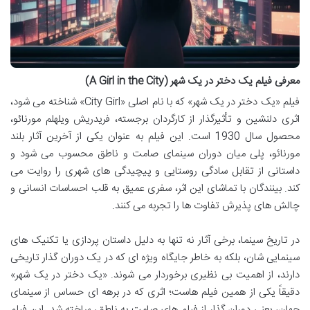
معرفی فیلم یک دختر در یک شهر (A Girl in the City)
فیلم «یک دختر در یک شهر» که با نام اصلی «City Girl» شناخته می شود،
اثری دلنشین و تأثیرگذار از کارگردان برجسته، فریدریش ویلهلم مورنائو،
محصول سال 1930 است. این فیلم به عنوان یکی از آخرین آثار بلند
مورنائو، پلی میان دوران سینمای صامت و ناطق محسوب می شود و
داستانی از تقابل سادگی روستایی و پیچیدگی های شهری را روایت می
کند. بینندگان با تماشای این اثر، سفری عمیق به قلب احساسات انسانی و
چالش های پذیرش تفاوت ها را تجربه می کنند.
در تاریخ سینما، برخی آثار نه تنها به دلیل داستان پردازی یا تکنیک های
سینمایی شان، بلکه به خاطر جایگاه ویژه ای که در یک دوران گذار تاریخی
دارند، از اهمیت بی نظیری برخوردار می شوند. «یک دختر در یک شهر»
دقیقاً یکی از همین فیلم هاست؛ اثری که در برهه ای حساس از سینمای
جهان، یعنی دوران گذار از فیلم های صامت به ناطق، ساخته شد. این فیلم