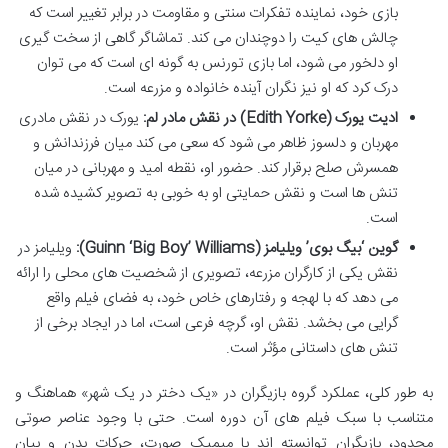
بازی خود، نماینده تفکرات سنتی و مقاومت در برابر تغییر است که
چالش های کیت را دوچندان می کند. تماشاگر گاهی از سخت گیری
او دلخور می شود، اما بازی تورنس به گونه ای است که می توان
درک کرد که او نیز نگران آینده خانواده و مزرعه است.
ادیت یورک (Edith Yorke) در نقش مادر لم:
یورک در نقش مادری
مهربان و دلسوز ظاهر می شود که سعی می کند میان فرزندانش و
همسرش صلح برقرار کند. حضور او، نقطه امید و مهربانی در میان
تنش ها است و نقش حمایتی او به خوبی به تصویر کشیده شده
است.
گوین ‘بیگ بوی’ ویلیامز (Guinn ‘Big Boy’ Williams):
ویلیامز در
نقش یکی از کارگران مزرعه، تصویری از شخصیت های محلی را ارائه
می دهد که با لهجه و رفتارهای خاص خود، به فضای فیلم واقع
گرایی می بخشد. نقش او، گرچه فرعی است، اما در ایجاد برخی از
تنش های داستانی مؤثر است.
به طور کلی، عملکرد گروه بازیگران در «یک دختر در یک شهر» هماهنگ و
متناسب با سبک فیلم های آن دوره است. حتی با وجود عناصر صوتی
محدود، بازیگران توانسته اند با میمیک صورت، حرکات بدن و بیان