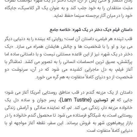
زمان انتشار و حتی پس از آن، «یک دختر در یک شهر» توانست نظرات
مثبت منتقدان را به خود جلب کند و به عنوان یک اثر کلاسیک، جایگاه
خود را در میان آثار برجسته سینما حفظ نماید.
داستان فیلم «یک دختر در یک شهر»: خلاصه جامع
قلب تپنده هر فیلمی، داستان آن است؛ روایتی که بیننده را به دنیایی دیگر
می برد و او را با شخصیت ها و چالش هایشان همراه می سازد. «یک
دختر در یک شهر» نیز از این قاعده مستثنی نیست و با داستانی ساده اما
پرکشش، عمیق ترین احساسات انسانی را به تصویر می کشد. تماشاگر با
آغاز فیلم، به دل ماجرایی کشیده می شود که در آن، سرنوشت دو
شخصیت از دو دنیای کاملاً متفاوت به هم گره می خورد.
داستان از یک مزرعه گندم در قلب مناطق روستایی آمریکا آغاز می شود؛
جایی که
لم توستین (Lam Tustine)
، پسر جوان و ساده دل یک
خانواده مزرعه دار، زندگی می کند. لم، که نماینده سادگی و آرامش زندگی
روستایی است، به شیکاگو فرستاده می شود تا محصول گندم خانواده را در
بازار پرهیاهوی شهر به فروش برساند. این سفر، نقطه آغاز مواجهه او با
دنیایی کاملاً متفاوت است.