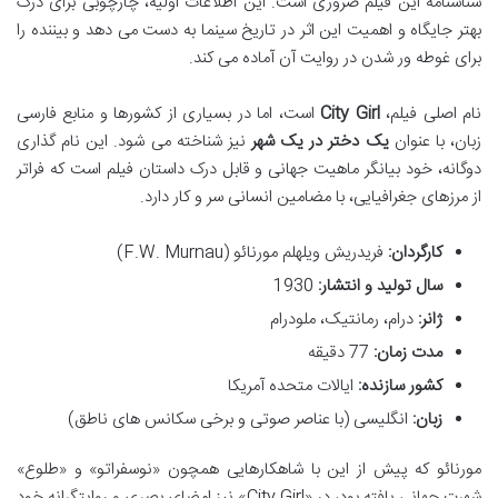
شناسنامه این فیلم ضروری است. این اطلاعات اولیه، چارچوبی برای درک
بهتر جایگاه و اهمیت این اثر در تاریخ سینما به دست می دهد و بیننده را
برای غوطه ور شدن در روایت آن آماده می کند.
نام اصلی فیلم،
City Girl
است، اما در بسیاری از کشورها و منابع فارسی
زبان، با عنوان
یک دختر در یک شهر
نیز شناخته می شود. این نام گذاری
دوگانه، خود بیانگر ماهیت جهانی و قابل درک داستان فیلم است که فراتر
از مرزهای جغرافیایی، با مضامین انسانی سر و کار دارد.
کارگردان:
فریدریش ویلهلم مورنائو (F.W. Murnau)
سال تولید و انتشار:
1930
ژانر:
درام، رمانتیک، ملودرام
مدت زمان:
77 دقیقه
کشور سازنده:
ایالات متحده آمریکا
زبان:
انگلیسی (با عناصر صوتی و برخی سکانس های ناطق)
مورنائو که پیش از این با شاهکارهایی همچون «نوسفراتو» و «طلوع»
شهرت جهانی یافته بود، در «City Girl» نیز امضای بصری و روایتگرانه خود