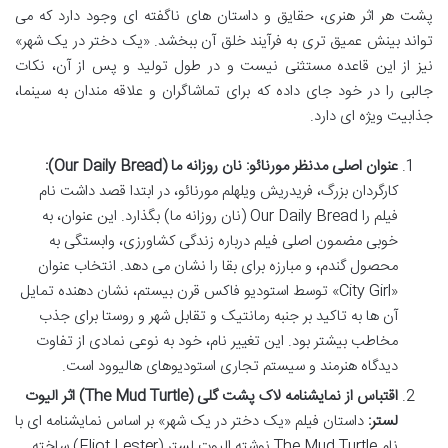
پشت هر اثر هنری، حقایق و داستان های ناگفته ای وجود دارد که می
تواند بینش عمیق تری به فرآیند خلق آن ببخشد. «یک دختر در یک شهر»
نیز از این قاعده مستثنی نیست و در طول تولید و پس از آن، نکات
جالبی را در خود جای داده که برای تماشاگران و علاقه مندان به سینما،
جذابیت ویژه ای دارد.
عنوان اصلی مدنظر مورنائو: نان روزانه ما (Our Daily Bread):
کارگردان بزرگ، فریدریش ویلهلم مورنائو، در ابتدا قصد داشت نام
فیلم را Our Daily Bread (نان روزانه ما) بگذارد. این عنوان، به
خوبی مضمون اصلی فیلم درباره زندگی کشاورزی، وابستگی به
محصول گندم، و مبارزه برای بقا را نشان می دهد. انتخاب عنوان
«City Girl» توسط استودیو فاکس قرن بیستم، نشان دهنده تمایل
آن ها به تاکید بر جنبه رمانتیک و تقابل شهر و روستا برای جذب
مخاطب بیشتر بود. این تغییر نام، خود به نوعی نمادی از تفاوت
دیدگاه هنرمند و سیستم تجاری استودیوهای هالیوود است.
اقتباس از نمایشنامه لاک پشت گلی (The Mud Turtle) اثر الیوت
لستر:
داستان فیلم «یک دختر در یک شهر» بر اساس نمایشنامه ای با
نام The Mud Turtle نوشته الیوت لستر (Eliot Lester) ساخته