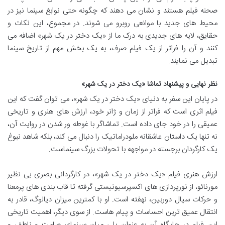
صحنه فیلم هستند و نشان می دهند که چگونه حتی نوابغ سینما نیز در
محیط های جدید با موانعی روبرو می شوند. در مجموع، این نکات و
حقایق، لایه های جدیدی به درک ما از «یک دختر در یک شهر» اضافه می
کنند و آن را فراتر از یک فیلم صرف، به یک بخش مهم از تاریخ سینما
تبدیل می نمایند.
نظر نهایی و پیشنهاد تماشا «یک دختر در یک شهر»
در پایان این سفر به دنیای «یک دختر در یک شهر»، می توان گفت که این
فیلم اثری است که فراتر از زمان و ژانر خود، ارزش های هنری و تاریخی
عمیقی را در خود جای داده است. تماشاگر با غوطه ور شدن در روایت آن،
نه تنها یک داستان عاشقانه ملودراماتیک را دنبال می کند، بلکه شاهد نبوغ
یک کارگردان برجسته در مواجهه با تحولات بزرگ سینماست.
ارزش هنری فیلم «یک دختر در یک شهر»، در کارگردانی بصری بی نظیر
مورنائو، از نورپردازی های اکسپرسیونیستی گرفته تا قاب بندی های پرمعنا
و حرکات سیال دوربین، نهفته است. او با کمترین میزان دیالوگ، قادر به
انتقال عمیق ترین احساسات و پیام هاست. از سوی دیگر، اهمیت تاریخی
این فیلم در جایگاه آن به عنوان پلی میان سینمای صامت و ناطق، و