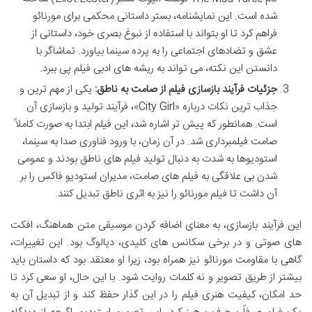
شده است. این نمایشنامه، بستر داستانی محکمی برای مورنائو
فراهم کرد تا او بتواند با استفاده از نبوغ بصری خود، داستانی از
عشق و تضادهای اجتماعی را به پرده سینما بیاورد. تماشاگر با
دانستن این نکته، می تواند به ریشه های ادبی فیلم پی ببرد.
جزئیات فرآیند بازسازی فیلم از صامت به ناطق:
یکی از مهم ترین و
جذاب ترین نکات درباره «City Girl»، فرآیند تولید و بازسازی آن
است. همانطور که پیش تر اشاره شد، این فیلم ابتدا به صورت کاملاً
صامت فیلمبرداری شد. در آن زمان، با ورود فناوری صدا به سینما،
استودیوها به شدت به دنبال تولید فیلم های ناطق بودند و عمومی
شدن بی علاقگی به فیلم های صامت، مدیران استودیو فاکس را بر
آن داشت تا فیلم مورنائو را نیز به اثری ناطق تبدیل کنند.
این فرآیند بازسازی، به معنای اضافه کردن موسیقی متن هماهنگ، افکت
های صوتی و در برخی سکانس های کلیدی، دیالوگ بود. این تغییرات،
گاهی با مقاومت مورنائو نیز همراه بود، زیرا او معتقد بود که داستان باید
بیشتر از طریق تصویر و نه کلمات روایت شود. با این حال، او سعی کرد تا
حد امکان، کیفیت هنری فیلم را در این گذار حفظ کند و از تبدیل آن به