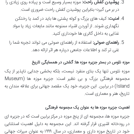
پوشیدن کفش راحت:
موزه بسیار وسیع است و پیاده روی زیادی را
در بر می گیرد؛ بنابراین پوشیدن کفش راحت ضروری است.
امنیت:
کیف های بزرگ و کوله پشتی ها باید در کمد یا رختکن
نگهداری شوند. از آوردن اشیاء ممنوعه مانند مایعات زیاد یا مواد
غذایی به داخل گالری ها خودداری کنید.
راهنمای صوتی:
استفاده از راهنمای صوتی می تواند تجربه شما را
غنی تر کند و اطلاعات جامعی درباره هر اثر ارائه دهد.
موزه نئوس در بستر جزیره موزه ها: گشتی در همسایگی تاریخ
موزه نئوس تنها یک بنای منفرد نیست، بلکه بخشی جدایی ناپذیر از یک
مجموعه فرهنگی بزرگ و بی نظیر است: جزیره موزه ها (Museum
Island) در برلین. این جزیره، خود یک مقصد جهانی برای علاقه مندان به
تاریخ، هنر و معماری است.
اهمیت جزیره موزه ها به عنوان یک مجموعه فرهنگی
جزیره موزه ها، مجموعه ای از پنج موزه در مرکز برلین است که در جزیره ای
در رودخانه اشپری قرار گرفته اند. این مجموعه به دلیل اهمیت استثنایی
خود در تاریخ موزه داری و معماری، در سال ۱۹۹۹ به عنوان میراث جهانی