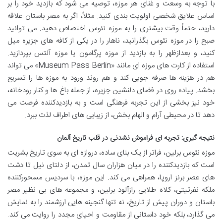
با توجه به وسعت و غنای هر موزه، توصیه می شود که بازدید خود را بر
اساس علایق شخصی اولویت بندی کنید. مثلاً، اگر به مصر باستان علاقه
دارید، حتماً وقت بیشتری را به موزه نئوس اختصاص دهید. می توانید
صبح را در موزه نئوس بگذرانید، ناهار را در یکی از کافه های جزیره میل
کنید، و بعدازظهر را به بازدید از موزه پرگامون یا موزه آلتس بپردازید.
استفاده از کارت های موزه ای مانند «Museum Pass Berlin» می تواند
هم در هزینه ها صرفه جویی کند و هم روند ورود به موزه ها را تسریع
بخشد. پیاده روی در فضای دلنشین جزیره، از جمله باغ ها و کنار رودخانه،
خود نیز بخشی از این تجربه فرهنگی است و به بازدیدکننده فرصت می
دهد تا در محیطی آرام و الهام بخش، از زیبایی های اطراف لذت ببرد.
نتیجه گیری: تجربه ای فراموش نشدنی در قلب تاریخ آلمان
موزه نئوس برلین، فراتر از یک بنای ساده، دروازه ای به سوی تاریخ بشریت
است که بازدیدکننده را در میان هزاران سال تمدن، از دلتای نیل تا دشت
های عصر برنز اروپا، همراهی می کند. این موزه، با سردیس مسحورکننده
ملکه نفرتیتی، کلاه طلایی رازآلود برلین، و مجموعه های بی نظیر مصر
باستان و دوران پیش از تاریخ، نه تنها گنجینه هایی ارزشمند را به نمایش
می گذارد، بلکه خود داستانی از مقاومت و احیای مجدد را روایت می کند.