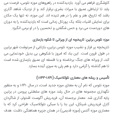
کاوشگری فراهم می آورد. بازدیدکننده در راهروهای موزه نئوس، فرصت می
یابد تا ارتباطی عمیق با میراث بشری برقرار کند و از نزدیک شاهد آثاری
باشد که تاریخ، هنر و علم را در هم تنیده اند. این موزه، نه تنها یک مکان
برای نمایش اشیاء، بلکه یک پورتال زمانی است که بازدیدکننده را به دوران
های دوردست می برد و حس شگفتی و تحسین را در او برمی انگیزد.
موزه نئوس برلین: تاریخچه ای از ویرانی تا شکوه بازسازی
تاریخچه پر فراز و نشیب موزه نئوس برلین، بازتابی از سرنوشت شهر برلین
در طول قرون است. این بنا، که امروز با شکوهی بی بدیل خودنمایی می
کند، از ویرانه های جنگ برخاسته و با فلسفه ای عمیق بازسازی شده است
تا هم گذشته را گرامی دارد و هم پلی به سوی آینده بسازد.
تأسیس و ریشه های معماری نئوکلاسیک (۱۸۴۱-۱۸۴۳)
موزه نئوس که نام آن به معنای موزه جدید است، در سال ۱۸۴۱ و به منظور
نگهداری مجموعه های در حال رشد موزه های سلطنتی پروس در برلین
پایه گذاری شد. معمار برجسته آن، فریدریش آگوست اشتولر، از شاگردان
کارل فریدریش شینکل، این بنا را با سبکی نئوکلاسیک طراحی کرد که با
معماری موزه آلتس (موزه قدیمی) در همان جزیره هماهنگی داشت. هدف