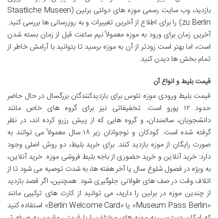
بازدید، وب سایت رسمی موزه های دولتی برلین (Staatliche Museen
zu Berlin) را برای اطلاع از آخرین تغییرات و به روزرسانی ها بررسی کنید.
آخرین زمان برای ورود به موزه معمولاً نیم ساعت قبل از زمان بسته شدن
است، اما بهتر است زودتر از آن به موزه برسید تا بتوانید با آرامش خاطر از
تمام بخش ها دیدن کنید.
قیمت بلیط و انواع آن
قیمت بلیط ورودی موزه نئوس برای بازدیدکنندگان بزرگسال در حال حاضر
حدود ۱۲ یورو است. تخفیفاتی نیز برای گروه های خاص مانند
دانشجویان، سالمندان، و گروه هایی که از پیش رزرو کرده اند، در نظر
گرفته شده است. کودکان و نوجوانان زیر ۱۸ سال معمولاً می توانند به
صورت رایگان از موزه بازدید کنند. برای خرید بلیط، دو روش اصلی وجود
دارد: خرید آنلاین و خرید حضوری از باجه بلیط فروشی موزه. خرید آنلاین،
به ویژه در فصول شلوغ سال یا آخر هفته ها، به شدت توصیه می شود تا از
اتلاف وقت در صف های طولانی جلوگیری شود. همچنین، اگر قصد بازدید
از چندین موزه در برلین را دارید، می توانید از کارت های ترکیبی مانند
«Museum Pass Berlin» یا «Berlin Welcome Card» استفاده کنید
که امکان دسترسی به موزه های مختلف را با قیمتی مقرون به صرفه تر