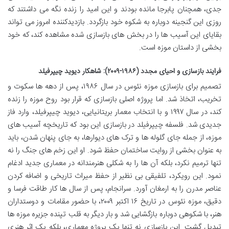
جدی، همچنان پابرجا مانده بودند و این امید را زنده نگه می داشتند که
روزی این گنجینه دوباره به شکوه خود بازگردد. بازدیدکننده امروز می تواند
بقایای این آسیب ها را در بخش های بازسازی شده مشاهده کند، که خود
بخشی از داستان موزه است.
فرایند بازسازی و احیای مجدد (۱۹۸۶-۲۰۰۹): شاهکار دیوید چیپرفیلد
تصمیم برای بازسازی موزه نئوس در سال ۱۹۸۶، پس از دهه ها سکوت و
تخریب، اتخاذ شد. اما پروژه اصلی بازسازی که قرار بود روح موزه را زنده
کند، در سال ۱۹۹۷ و با انتخاب معمار بریتانیایی، دیوید چیپرفیلد، وارد فاز
جدیدی شد. فلسفه چیپرفیلد در بازسازی این بود که تاریخچه آسیب های
موزه، از جمله جای گلوله ها و ترک های دیوارها، به جای پنهان شدن، باید
به عنوان بخشی از روایت ساختمان حفظ شود. او این زخم های جنگ را نه
تنها ترمیم نکرد، بلکه آن ها را به شکلی هنرمندانه در معماری جدید ادغام
نمود. این رویکرد، تلفیقی بی نظیر از حفظ میراث تاریخی و اضافه کردن
عناصر مدرن را به ارمغان آورد. سرانجام، پس از سال ها کار طاقت فرسا و
دقیق، موزه نئوس در تاریخ ۱۶ اکتبر ۲۰۰۹، با حضور مقامات و دوستداران
هنر، با شکوهی دوباره بازگشایی شد و بار دیگر به قلب تپنده جزیره موزه ها
تبدیل گشت. این بازسازی نه تنها یک پروژه معماری، بلکه یک اثر هنری