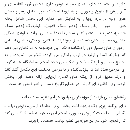
علاوه بر مجموعه های مصری، موزه نئوس دارای بخش فوق العاده ای از
آثار پیش از تاریخ و دوران اولیه اروپا است که سیر تکامل بشر و تمدن
های اولیه در قاره اروپا را به نمایش می گذارد. این بخش شامل یافته
هایی از دوران پالئولیتیک (عصر سنگ قدیم)، نئولیتیک (عصر سنگ
جدید)، عصر برنز و عصر آهن است. بازدیدکننده می تواند ابزارهای سنگی
ابتدایی، سفالینه های دست ساز، جواهرات باستانی، و حتی بقایای انسانی
از دوران های بسیار دور را مشاهده کند. این مجموعه به ما نشان می دهد
که چگونه انسان اولیه در اروپا زندگی می کرده، شکار می نموده، و به
تدریج تمدن و فرهنگ خود را شکل می داده است. نمایشگاه ها به گونه
ای طراحی شده اند که بازدیدکننده را با مراحل مختلف این تکامل آشنا کنند
و درک عمیق تری از ریشه های تمدن اروپایی ارائه دهند. این بخش
فرصتی بی نظیر برای کاوش در اعماق تاریخ انسان و آغاز تمدن ها است.
راهنمای عملی بازدید از موزه نئوس برلین: هر آنچه لازم است بدانید
برای برنامه ریزی یک بازدید لذت بخش و بی دغدغه از موزه نئوس برلین،
آشنایی با اطلاعات کاربردی ضروری است. این بخش به شما کمک می کند
تا از تجربه خود در این موزه بی نظیر نهایت استفاده را ببرید.