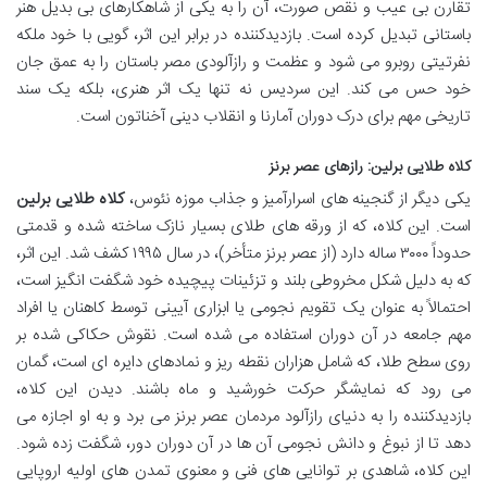
تقارن بی عیب و نقص صورت، آن را به یکی از شاهکارهای بی بدیل هنر
باستانی تبدیل کرده است. بازدیدکننده در برابر این اثر، گویی با خود ملکه
نفرتیتی روبرو می شود و عظمت و رازآلودی مصر باستان را به عمق جان
خود حس می کند. این سردیس نه تنها یک اثر هنری، بلکه یک سند
تاریخی مهم برای درک دوران آمارنا و انقلاب دینی آخناتون است.
کلاه طلایی برلین: رازهای عصر برنز
یکی دیگر از گنجینه های اسرارآمیز و جذاب موزه نئوس،
کلاه طلایی برلین
است. این کلاه، که از ورقه های طلای بسیار نازک ساخته شده و قدمتی
حدوداً ۳۰۰۰ ساله دارد (از عصر برنز متأخر)، در سال ۱۹۹۵ کشف شد. این اثر،
که به دلیل شکل مخروطی بلند و تزئینات پیچیده خود شگفت انگیز است،
احتمالاً به عنوان یک تقویم نجومی یا ابزاری آیینی توسط کاهنان یا افراد
مهم جامعه در آن دوران استفاده می شده است. نقوش حکاکی شده بر
روی سطح طلا، که شامل هزاران نقطه ریز و نمادهای دایره ای است، گمان
می رود که نمایشگر حرکت خورشید و ماه باشند. دیدن این کلاه،
بازدیدکننده را به دنیای رازآلود مردمان عصر برنز می برد و به او اجازه می
دهد تا از نبوغ و دانش نجومی آن ها در آن دوران دور، شگفت زده شود.
این کلاه، شاهدی بر توانایی های فنی و معنوی تمدن های اولیه اروپایی