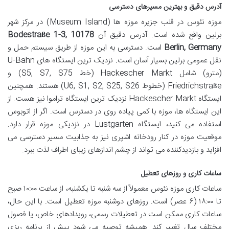
آدرس دقیق و بهترین مسیرهای دسترسی
موزه نئوس در قلب جزیره موزه ها (Museum Island) در مرکز شهر
برلین واقع شده است. آدرس دقیق آن
Bodestraße 1-3, 10178
Berlin, Germany
است. دسترسی به این موزه از طریق سیستم حمل و
نقل عمومی برلین بسیار آسان است. نزدیک ترین ایستگاه های U-Bahn
(مترو) شامل Hackescher Markt (خط S5, S7, S75) و
Friedrichstraße (خطوط U6, S1, S2, S25, S26) هستند. همچنین
ایستگاه Hackescher Markt نزدیک ترین ایستگاه تراموا نیز هست. از
این ایستگاه ها، موزه با کمی پیاده روی در دسترس است. اگر از اتوبوس
استفاده می کنید، ایستگاه Lustgarten در نزدیکی موزه قرار دارد.
موقعیت موزه در کنار رودخانه اشپری نیز به جذابیت مسیر دسترسی می
افزاید و بازدیدکننده می تواند از چشم اندازهای زیبای اطراف لذت ببرد.
ساعات کاری و روزهای تعطیل
ساعات کاری موزه نئوس معمولاً از سه شنبه تا یکشنبه، از ساعت ۱۰:۰۰ صبح
تا ۱۸:۰۰ (۶ عصر) است. روزهای دوشنبه موزه تعطیل است. با این حال،
ساعات کاری ممکن است در تعطیلات رسمی، رویدادهای خاص، یا فصول
مختلف سال تغییر کند. همیشه توصیه می شود پیش از برنامه ریزی