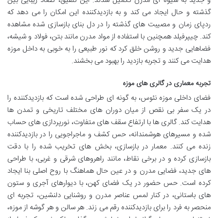
و جدید به شیوه ای مدرن تکمیل شدند. این تلفیق، تضاد زیبایی بین
گذشته و حال ایجاد می کند و به بازدیدکننده این امکان را می دهد که
ردپای زمان و مصیبت های گذشته را در دل بنای بازسازی شده مشاهده
کند. چیپرفیلد همچنین با استفاده از مواد مدرن مانند بتن، فولاد و شیشه،
فضاهایی جدید و روشن خلق کرد که نور طبیعی را به خوبی به داخل موزه
هدایت می کنند و تجربه بازدید را بهبود می بخشند.
تجربه معماری در گالری های موزه
فضای داخلی موزه نئوس، به گونه ای طراحی شده است که بازدیدکننده را
در یک سفر بی نقص از میان دوران های مختلف تاریخی و تمدن ها
هدایت کند. گالری ها با ارتفاع سقف های متفاوت، نورپردازی های حساب
شده و مسیرهای هوشمندانه، حس کشف و ماجراجویی را در بازدیدکننده
زنده می کنند. معمار در بازسازی، بخش های تخریب شده را با دقت
بازسازی کرده و در برخی نقاط، مانند راهروهای شرقی و غربی، با طراحی
های جدید، فضایی مدرن و در عین حال هماهنگ با روح اصلی بنا ایجاد
کرده است. حس حضور در یک فضای کهن، با دیوارهای آجری و ستون
های باستانی، در کنار لمس عناصر مدرن و روشنایی دلنشین، تجربه ای
منحصر به فرد را برای بازدیدکننده رقم می زند. هر سالن و هر گوشه از موزه،