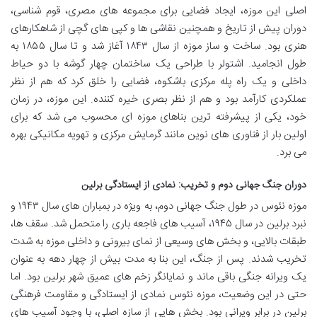
اصلی این موزه، ایجاد فضایی برای مجموعه های مصری، قوم شناسی،
دوران پیش از تاریخ و همچنین نقاشی ها و کپی های گچی از شاهکارهای
هنری بود. ساخت و ساز موزه از سال ۱۸۴۳ آغاز شد و تا سال ۱۸۵۵ به
طول انجامید. اشتولر با طراحی یک ساختمان چهار گوشه با دو حیاط
داخلی و یک راه پله مرکزی باشکوه، فضایی را خلق کرد که هم از نظر
عملکردی کارآمد بود و هم از نظر بصری خیره کننده. این موزه، در زمان
خود، یکی از پیشرفته ترین بناهای موزه ای محسوب می شد که برای
اولین بار از فناوری های نوین مانند گرمایش مرکزی و تهویه مکانیکی بهره
می برد.
دوران جنگ جهانی دوم و تخریب: نمادی از ایستادگی برلین
موزه نئوس در طول جنگ جهانی دوم، به ویژه در بمباران های سال ۱۹۴۳ و
نبرد برلین در سال ۱۹۴۵، آسیب های فاجعه باری را متحمل شد. سقف ها،
طبقات بالایی، و بخش های وسیعی از نمای بیرونی و داخلی موزه به شدت
تخریب شدند. پس از جنگ، این بنا به مدت بیش از چهار دهه به عنوان
یک ویرانه جنگی باقی ماند و نمایانگر زخم های عمیق شهر برلین بود. اما
حتی در این وضعیت، موزه نئوس نمادی از ایستادگی و مقاومت فرهنگی
برلین در برابر ویرانی بود. بخش هایی از سازه اصلی، با وجود آسیب های