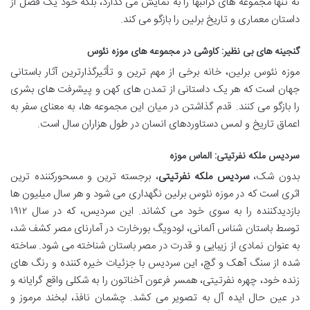
نه تنها مجموعه های گرانبها را به نمایش می گذارد، بلکه خود یک فصل از
داستان معماری و تاریخ برلین را بازگو می کند.
گنجینه های بی نظیر: کاوشی در مجموعه های موزه نئوس
موزه نئوس برلین، خانه برخی از مهم ترین و تأثیرگذارترین آثار باستانی
جهان است که هر یک داستانی از تمدن های کهن و پیشرفت های بشری
را بازگو می کنند. قدم گذاشتن در میان این مجموعه ها، به معنای سفر به
اعماق تاریخ و لمس دستاوردهای انسان در طول هزاران سال است.
سردیس ملکه نفرتیتی: الماس موزه
بدون شک،
سردیس ملکه نفرتیتی
، برجسته ترین و مسحورکننده ترین
اثری است که در موزه نئوس برلین نگهداری می شود و هر سال میلیون ها
بازدیدکننده را به سوی خود می کشاند. این سردیس، که در سال ۱۹۱۲
توسط باستان شناس آلمانی، لودویگ بورخارت در آمارنای مصر کشف شد،
به عنوان نمادی از زیبایی و قدرت در مصر باستان شناخته می شود. ساخته
شده از سنگ آهک و گچ، این سردیس با جزئیات خیره کننده و رنگ های
زنده خود، چهره نفرتیتی، همسر فرعون آخناتون را به شکلی واقع گرایانه و
در عین حال ایده آل به تصویر می کشد. چشمان نافذ، لبخند مرموز و