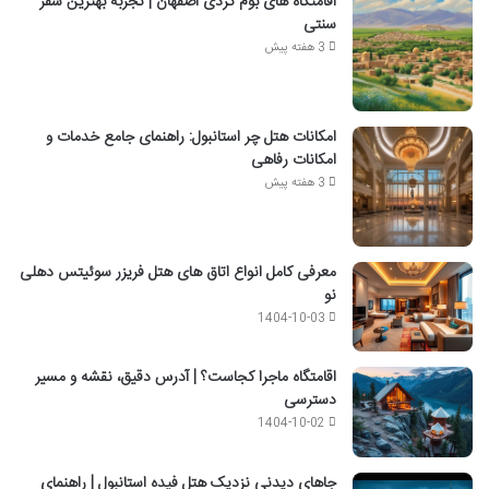
اقامتگاه های بوم گردی اصفهان | تجربه بهترین سفر
سنتی
3 هفته پیش
امکانات هتل چر استانبول: راهنمای جامع خدمات و
امکانات رفاهی
3 هفته پیش
معرفی کامل انواع اتاق های هتل فریزر سوئیتس دهلی
نو
1404-10-03
اقامتگاه ماجرا کجاست؟ | آدرس دقیق، نقشه و مسیر
دسترسی
1404-10-02
جاهای دیدنی نزدیک هتل فیده استانبول | راهنمای