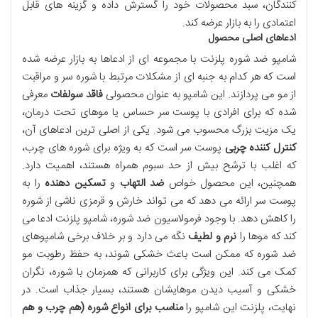
کنندگان، سبد محصولات خود را گسترش داده و گزینه های قابل
اعتمادی را به بازار عرضه کند.
ادعاهای اصلی محصول
شامپو ضد شوره پلزنت با مجموعه ای از ادعاها به بازار عرضه شده
است که هر کدام به جنبه ای از مشکلات مرتبط با شوره سر و مراقبت
از مو می پردازند. این شامپو به عنوان محصولی
فاقد سولفات
معرفی
شده که برای افرادی با پوست سر حساس یا موهای تحت درمان،
یک مزیت بزرگ محسوب می شود. یکی از اصلی ترین ادعاهای آن،
کنترل کننده چربی
پوست سر است که به ویژه برای شوره های چرب،
که اغلب با ترشح بیش از حد سبوم همراه هستند، اهمیت دارد.
همچنین، این محصول خواص
ضد التهاب
و
تسکین دهنده
را به
پوست سر ارائه می دهد که می تواند خارش و قرمزی ناشی از شوره
را کاهش دهد. با وجود فرمولاسیون ضد شوره، شامپو پلزنت ادعا می
کند که موها را
نرم و لطیف
نگه می دارد و بر خلاف برخی شامپوهای
ضد شوره که ممکن است باعث خشکی شوند، به حفظ رطوبت مو
کمک می کند. این ویژگی برای کاربرانی که همزمان با شوره، نگران
خشکی و آسیب دیدن موهایشان هستند، بسیار جذاب است. در
نهایت، پلزنت این شامپو را
مناسب برای انواع شوره (هم چرب و هم