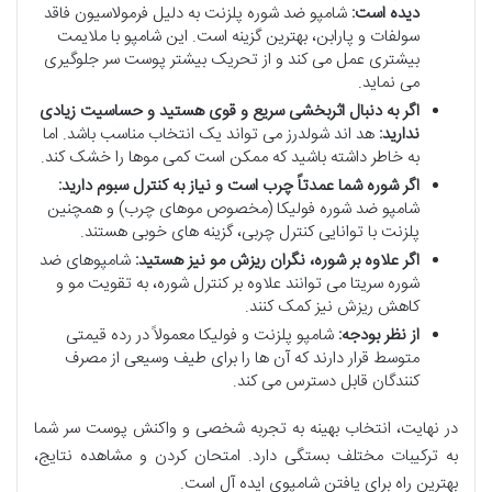
دیده است:
شامپو ضد شوره پلزنت به دلیل فرمولاسیون فاقد
سولفات و پارابن، بهترین گزینه است. این شامپو با ملایمت
بیشتری عمل می کند و از تحریک بیشتر پوست سر جلوگیری
می نماید.
اگر به دنبال اثربخشی سریع و قوی هستید و حساسیت زیادی
ندارید:
هد اند شولدرز می تواند یک انتخاب مناسب باشد. اما
به خاطر داشته باشید که ممکن است کمی موها را خشک کند.
اگر شوره شما عمدتاً چرب است و نیاز به کنترل سبوم دارید:
شامپو ضد شوره فولیکا (مخصوص موهای چرب) و همچنین
پلزنت با توانایی کنترل چربی، گزینه های خوبی هستند.
اگر علاوه بر شوره، نگران ریزش مو نیز هستید:
شامپوهای ضد
شوره سریتا می توانند علاوه بر کنترل شوره، به تقویت مو و
کاهش ریزش نیز کمک کنند.
از نظر بودجه:
شامپو پلزنت و فولیکا معمولاً در رده قیمتی
متوسط قرار دارند که آن ها را برای طیف وسیعی از مصرف
کنندگان قابل دسترس می کند.
در نهایت، انتخاب بهینه به تجربه شخصی و واکنش پوست سر شما
به ترکیبات مختلف بستگی دارد. امتحان کردن و مشاهده نتایج،
بهترین راه برای یافتن شامپوی ایده آل است.