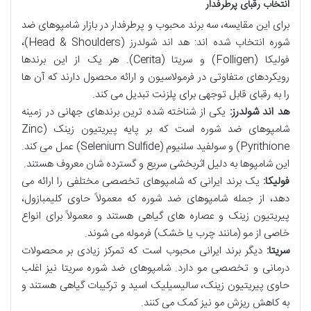
انتخاب رقبای پرطرفدار
برای این مقایسه، سه برند محبوب و پرطرفدار در بازار شامپوهای ضد
شوره انتخاب شده اند:
هد اند شولدرز (Head & Shoulders)
،
فولیکا (Folligen)
و
سریتا (Cerita)
. هر یک از این برندها
رویکردهای متفاوتی در فرمولاسیون و ارائه محصول دارند که آن ها
را به رقبای قابل توجهی برای پلزنت تبدیل می کند.
هد اند شولدرز:
یکی از شناخته شده ترین برندهای جهانی در زمینه
شامپوهای ضد شوره است که بر پایه پیریتیون زینک (Zinc
Pyrithione) و سولفید سلنیوم (Selenium Sulfide) عمل می کند.
این شامپوها به دلیل اثربخشی سریع و گسترده شان معروف هستند.
فولیکا:
یک برند ایرانی که شامپوهای تخصصی مختلفی را ارائه می
دهد، از جمله شامپوهای ضد شوره که معمولاً حاوی کلیمبازول،
پیریتیون زینک و عصاره های گیاهی هستند و معمولاً برای انواع
خاصی از مو (مانند چرب یا خشک) فرموله می شوند.
سریتا:
دیگر برند ایرانی محبوب است که تمرکز زیادی بر محصولات
درمانی و تخصصی مو دارد. شامپوهای ضد شوره سریتا نیز اغلب
حاوی پیریتیون زینک، سالیسیلیک اسید و ترکیبات گیاهی هستند و
به کاهش ریزش مو نیز کمک می کنند.