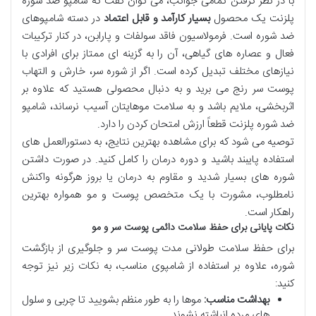
با در نظر گرفتن تمامی جوانب، می توان گفت که شامپو ضد شوره
پلزنت یک محصول
بسیار کارآمد و قابل اعتماد
در دسته شامپوهای
ضد شوره است. فرمولاسیون فاقد سولفات و پارابن، در کنار ترکیبات
فعال و عصاره های گیاهی، آن را به گزینه ای ممتاز برای افرادی با
نیازهای مختلف تبدیل کرده است. اگر از شوره سر، خارش و التهاب
پوست سر رنج می برید و به دنبال محصولی هستید که علاوه بر
اثربخشی، ملایم باشد و به سلامت موهایتان آسیب نرساند، شامپو
ضد شوره پلزنت
قطعاً ارزش امتحان کردن را دارد
.
توصیه می شود که برای مشاهده بهترین نتایج، به دستورالعمل های
استفاده پایبند باشید و دوره درمان را کامل کنید. در صورت داشتن
شوره های بسیار شدید و مقاوم به درمان یا بروز هرگونه واکنش
نامطلوب، مشورت با یک متخصص پوست و مو همواره بهترین
راهکار است.
نکات پایانی برای حفظ سلامت دائمی پوست سر و مو
برای حفظ سلامت طولانی مدت پوست سر و جلوگیری از بازگشت
شوره، علاوه بر استفاده از شامپوی مناسب، به نکات زیر نیز توجه
کنید:
بهداشت مناسب:
موها را به طور منظم بشویید تا چربی و سلول
های مرده انباشته نشوند.