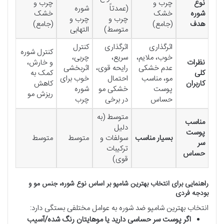
نوع
چرب و
چرب و
(عمدتاً
شوره
شوره
خشک
خشک
چرب و
چرب و
هدف
(جامع)
(جامع)
متوسط)
التهابی
اثرگذاری
اثرگذاری
کنترل
کنترل شوره
خوب، ملایم،
سریع،
چربی،
نظرات
و خارش،
عدم خشکی
رایحه قوی،
اثربخشی
کلی
کمک به
مو، مناسب
احتمال
خوب برای
کاربران
کاهش
پوست
خشکی مو
شوره
ریزش مو
حساس
در برخی
چرب
متوسط (به
مناسب
دلیل
پوست
بسیار مناسب
سولفات و
متوسط
متوسط
سر
ترکیبات
حساس
قوی)
راهنمایی برای انتخاب بهترین شامپو بر اساس نوع شوره، جنس مو و
بودجه فردی
انتخاب بهترین شامپو ضد شوره به عوامل مختلفی بستگی دارد:
اگر پوست سر حساسی دارید یا موهایتان رنگ شده/آسیب