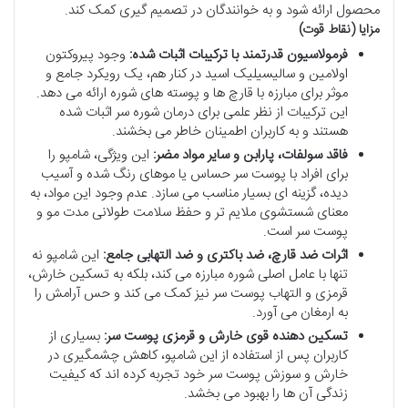
محصول ارائه شود و به خوانندگان در تصمیم گیری کمک کند.
مزایا (نقاط قوت)
فرمولاسیون قدرتمند با ترکیبات اثبات شده:
وجود پیروکتون
اولامین و سالیسیلیک اسید در کنار هم، یک رویکرد جامع و
موثر برای مبارزه با قارچ ها و پوسته های شوره ارائه می دهد.
این ترکیبات از نظر علمی برای درمان شوره سر اثبات شده
هستند و به کاربران اطمینان خاطر می بخشند.
فاقد سولفات، پارابن و سایر مواد مضر:
این ویژگی، شامپو را
برای افراد با پوست سر حساس یا موهای رنگ شده و آسیب
دیده، گزینه ای بسیار مناسب می سازد. عدم وجود این مواد، به
معنای شستشوی ملایم تر و حفظ سلامت طولانی مدت مو و
پوست سر است.
اثرات ضد قارچ، ضد باکتری و ضد التهابی جامع:
این شامپو نه
تنها با عامل اصلی شوره مبارزه می کند، بلکه به تسکین خارش،
قرمزی و التهاب پوست سر نیز کمک می کند و حس آرامش را
به ارمغان می آورد.
تسکین دهنده قوی خارش و قرمزی پوست سر:
بسیاری از
کاربران پس از استفاده از این شامپو، کاهش چشمگیری در
خارش و سوزش پوست سر خود تجربه کرده اند که کیفیت
زندگی آن ها را بهبود می بخشد.