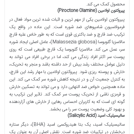
محصول کمک می کند.
پیروکتون اولامین (Piroctone Olamine)
پیروکتون اولامین یکی از مهم ترین و اثبات شده ترین مواد فعال در
فرمولاسیون شامپوهای ضد شوره است. این ماده در واقع یک
ترکیب ضد قارچ و ضد باکتری قوی است که به طور خاص علیه قارچ
مالاسزیا گلوبوسا (Malassezia globosa)، عامل اصلی ایجاد شوره
سر، عمل می کند. مالاسزیا گلوبوسا یک قارچ طبیعی است که روی
پوست سر اکثر افراد زندگی می کند، اما در برخی افراد می تواند به
دلیل عوامل مختلف رشد بیش از حد داشته باشد و منجر به تحریک،
خارش و پوسته ریزی شود. پیروکتون اولامین با مهار رشد این قارچ،
به کنترل جمعیت آن و در نتیجه کاهش شوره سر کمک می کند. این
ماده همچنین خواص ضد التهابی دارد و می تواند به تسکین خارش
و قرمزی ناشی از تحریک پوست سر کمک کند. تاثیر این ترکیب به
گونه ای است که به کاربران احساس رهایی از خارش های آزاردهنده
و بهبود کلی وضعیت پوست سر را می بخشد.
سالیسیلیک اسید (Salicylic Acid)
سالیسیلیک اسید، یک بتا هیدروکسی اسید (BHA)، دیگر ستاره
درخشان در ترکیبات ضد شوره است. نقش اصلی آن به عنوان یک