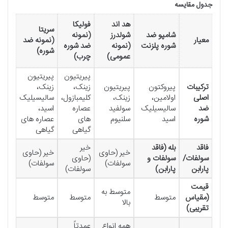
جدول مقایسه
هد اند
فولیکا
سریتا
شامپو ضد
شولدرز
(نمونه
معیار
(نمونه ضد
شوره پلزنت
(نمونه
ضد شوره
شوره)
عمومی)
چرب)
پیریتیون
پیریتیون
ترکیبات
پیروکتون
پیریتیون
زینک،
زینک،
اصلی
اولامین،
زینک،
کلیمبازول،
سالیسیلیک
ضد
سالیسیلیک
سولفید
عصاره
اسید،
شوره
اسید
سلنیوم
های
عصاره های
گیاهی
گیاهی
فاقد
بله (فاقد
خیر
خیر (حاوی
خیر (حاوی
سولفات/
سولفات و
(حاوی
سولفات)
سولفات)
پارابن
پارابن)
سولفات)
قیمت
متوسط به
(مقیاس
متوسط
متوسط
متوسط
بالا
تقریبی)
همه انواع
عمدتاً