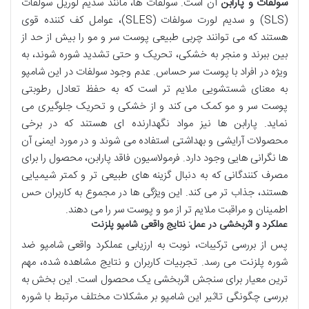
سولفات و پارابن
آن است. سولفات ها، مانند سدیم لوریل سولفات
(SLS) و سدیم لورت سولفات (SLES)، عوامل کف کننده قوی
هستند که می توانند چربی طبیعی پوست سر و مو را بیش از حد از
بین ببرند و منجر به خشکی، تحریک و حتی تشدید شوره شوند، به
ویژه در افراد با پوست سر حساس. عدم وجود سولفات در این شامپو
به معنای شستشویی ملایم تر است که به حفظ تعادل رطوبتی
پوست سر و مو کمک می کند و از خشکی و تحریک جلوگیری می
نماید. پارابن ها نیز مواد نگهدارنده ای هستند که در برخی
محصولات آرایشی و بهداشتی استفاده می شوند و در مورد ایمنی آن
ها نگرانی هایی وجود دارد. فرمولاسیون فاقد پارابن، محصول را برای
مصرف کنندگانی که به دنبال گزینه های طبیعی تر و کمتر شیمیایی
هستند، جذاب تر می کند. این ویژگی ها در مجموع به کاربران حس
اطمینان و مراقبت ملایم تر از مو و پوست سر را می دهند.
عملکرد و اثربخشی در عمل: نتایج واقعی شامپو پلزنت
پس از بررسی ترکیبات، نوبت به ارزیابی عملکرد واقعی شامپو ضد
شوره پلزنت می رسد. تجربیات کاربران و نتایج مشاهده شده، مهم
ترین معیار برای سنجش اثربخشی یک محصول است. این بخش به
بررسی چگونگی تاثیر این شامپو بر مشکلات مختلف مرتبط با شوره