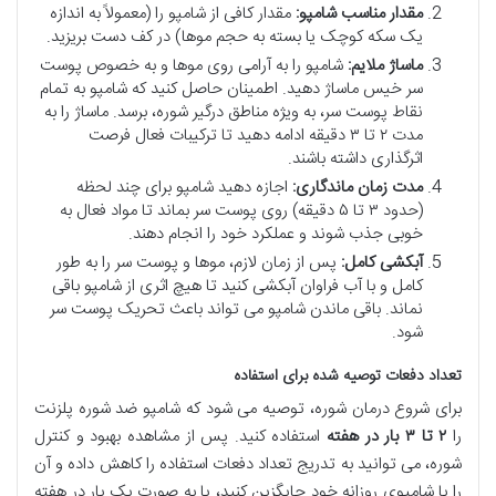
مقدار مناسب شامپو:
مقدار کافی از شامپو را (معمولاً به اندازه
یک سکه کوچک یا بسته به حجم موها) در کف دست بریزید.
ماساژ ملایم:
شامپو را به آرامی روی موها و به خصوص پوست
سر خیس ماساژ دهید. اطمینان حاصل کنید که شامپو به تمام
نقاط پوست سر، به ویژه مناطق درگیر شوره، برسد. ماساژ را به
مدت ۲ تا ۳ دقیقه ادامه دهید تا ترکیبات فعال فرصت
اثرگذاری داشته باشند.
مدت زمان ماندگاری:
اجازه دهید شامپو برای چند لحظه
(حدود ۳ تا ۵ دقیقه) روی پوست سر بماند تا مواد فعال به
خوبی جذب شوند و عملکرد خود را انجام دهند.
آبکشی کامل:
پس از زمان لازم، موها و پوست سر را به طور
کامل و با آب فراوان آبکشی کنید تا هیچ اثری از شامپو باقی
نماند. باقی ماندن شامپو می تواند باعث تحریک پوست سر
شود.
تعداد دفعات توصیه شده برای استفاده
برای شروع درمان شوره، توصیه می شود که شامپو ضد شوره پلزنت
را
۲ تا ۳ بار در هفته
استفاده کنید. پس از مشاهده بهبود و کنترل
شوره، می توانید به تدریج تعداد دفعات استفاده را کاهش داده و آن
را با شامپوی روزانه خود جایگزین کنید، یا به صورت یک بار در هفته