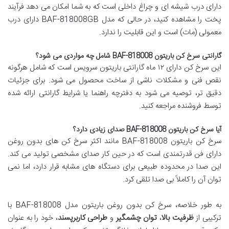
دارای درب شیشه ای و چراغ داخلی است که به شما امکان می دهد فرآیند
پخت را مشاهده کنید، در حالی که مدل BAF-818008GB دارای درب
معمولی (مات) است و این قابلیت را ندارد.
گارانتی سرخ کن باریتون BAF-818008 شامل چه مواردی می شود؟
این سرخ کن دارای ۱۲ ماه گارانتی باریتون سرویس است که شامل هرگونه
نقص فنی و مشکلات ناشی از ساخت محصول می شود. برای جزئیات
دقیق تر، توصیه می شود به دفترچه راهنما یا شرایط گارانتی ارائه شده
توسط فروشنده مراجعه کنید.
آیا سرخ کن باریتون BAF-818008 صدای زیادی دارد؟
سرخ کن باریتون BAF-818008 مانند اکثر سرخ کن های بدون روغن
دارای فن قدرتمندی است که در حین کار صدای مشخصی تولید می کند.
این صدا در محدوده طبیعی برای دستگاه های مشابه قرار دارد، اما نمی
توان آن را کاملاً بی صدا تلقی کرد.
به طور خلاصه، سرخ کن بدون روغن باریتون مدل BAF-818008 با
ترکیبی از
ظرفیت بالا
،
توان چشمگیر
و
طراحی کاربرپسند
، خود را به عنوان