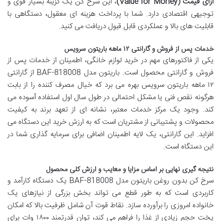
ازای قیمت (Value for Money)
، این سرخ کن یک گزینه بسیار قوی و
توجیهی اقتصادی دارد. شما با پرداخت هزینه ای معقول، دستگاهی با
قابلیت های بالا و عملکردی قابل قبول دریافت می کنید.
خدمات پس از فروش و گارانتی ۱۲ ماهه باریتون سرویس
یکی از فاکتورهای مهم در خرید لوازم خانگی، اطمینان از خدمات پس از
فروش و گارانتی محصول است. باریتون مدل BAF-818008 از گارانتی
۱۲ ماهه باریتون سرویس بهره می برد که خیال مصرف کننده را از بابت
هرگونه نقص فنی یا مشکل احتمالی در طول سال اول استفاده آسوده می
کند. وجود یک مرکز خدمات معتبر، نشانه ای از تعهد برند به کیفیت
محصولات و پشتیبانی از مشتریان است که به ارزش خرید این دستگاه می
افزاید. این گارانتی، یک لایه اطمینان اضافی برای سرمایه گذاری شما در
این دستگاه است.
نتیجه گیری نهایی بر اساس مزایا و معایب و ارزش کلی محصول
سرخ کن بدون روغن باریتون مدل BAF-818008 یک دستگاه کارآمد و
کاربردی است که به طور قطع می تواند بخش بزرگی از نیازهای یک
خانواده امروزی را برآورده سازد. نقاط قوت آن شامل ظرفیت بالا که امکان
پخت حجم زیادی از غذا را فراهم می کند، توان قدرتمند ۱۸۰۰ وات برای