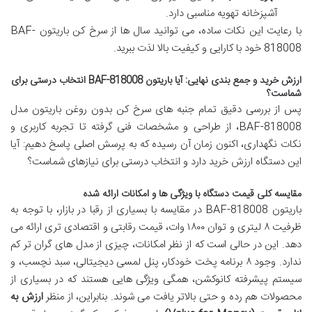
آشپزخانه تهویه مناسبی دارد.
با رعایت این نکات ساده، می توانید سال ها از سرخ کن باریتون BAF-
818008 خود با کارایی و کیفیت بالا لذت ببرید.
ارزش خرید و جمع بندی نهایی: آیا باریتون BAF-818008 انتخاب درستی برای
شماست؟
پس از بررسی دقیق تمام جنبه های سرخ کن بدون روغن باریتون مدل
BAF-818008، از طراحی و مشخصات فنی گرفته تا تجربه کاربری و
نکات نگهداری، اکنون زمان آن رسیده که به پرسش اصلی پاسخ دهیم: آیا
این دستگاه ارزش خرید دارد و انتخاب درستی برای نیازهای شماست؟
مقایسه کلی قیمت دستگاه با ویژگی ها و امکانات ارائه شده
باریتون BAF-818008 در مقایسه با بسیاری از رقبا در بازار، با توجه به
ظرفیت ۸ لیتری و توان ۱۸۰۰ وات، قیمت رقابتی و اقتصادی تری ارائه می
دهد. این در حالی است که از نظر امکانات، چیزی از مدل های گران تر کم
ندارد. وجود ۸ برنامه پخت خودکار، پنل لمسی دیجیتالی، سبد نچسب، و
سیستم پیشرفته کانوکشن، همگی ویژگی هایی هستند که در بسیاری از
محصولات هم رده و حتی بالاتر یافت می شوند. بنابراین، از منظر
ارزش به