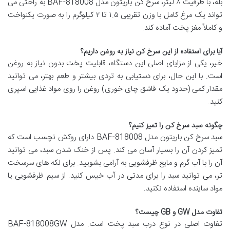
بله، با ظرفیت ۸ لیتر، سرخ کن باریتون مدل BAF-818008 به راحتی می
تواند یک مرغ کامل با وزن تقریبی ۱.۵ تا ۲ کیلوگرم را به صورت یکنواخت
و کاملاً مغز پخت آماده کند.
آیا برای استفاده از این سرخ کن نیاز به روغن داریم؟
خیر، یکی از مزایای اصلی این دستگاه، قابلیت پخت بدون نیاز به روغن
است. با این حال، برای دستیابی به تردی بیشتر و طعم بهتر، می توانید
مقدار کمی (حدود یک قاشق چای خوری) روغن را روی مواد غذایی اسپری
کنید.
چگونه سبد سرخ کن را تمیز کنیم؟
سبد سرخ کن باریتون مدل BAF-818008 دارای روکش نچسب است که
تمیز کردن آن را بسیار آسان می کند. پس از خنک شدن سبد، می توانید
آن را با آب گرم و مایع ظرفشویی به آرامی بشویید. برای لکه های سرسخت
تر، می توانید سبد را برای مدتی در آب خیس کنید. از سیم ظرفشویی یا
مواد ساینده استفاده نکنید.
تفاوت مدل GW و GB چیست؟
تفاوت اصلی در نوع درب سبد پخت است. مدل BAF-818008GW