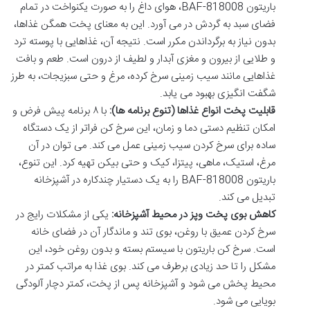
باریتون BAF-818008، هوای داغ را به صورت یکنواخت در تمام
فضای سبد به گردش در می آورد. این به معنای پخت همگن غذاها،
بدون نیاز به برگرداندن مکرر است. نتیجه آن، غذاهایی با پوسته ترد
و طلایی از بیرون و مغزی آبدار و لطیف از درون است. طعم و بافت
غذاهایی مانند سیب زمینی سرخ کرده، مرغ و حتی سبزیجات، به طرز
شگفت انگیزی بهبود می یابد.
قابلیت پخت انواع غذاها (تنوع برنامه ها):
با ۸ برنامه پیش فرض و
امکان تنظیم دستی دما و زمان، این سرخ کن فراتر از یک دستگاه
ساده برای سرخ کردن سیب زمینی عمل می کند. می توان در آن
مرغ، استیک، ماهی، پیتزا، کیک و حتی بیکن تهیه کرد. این تنوع،
باریتون BAF-818008 را به یک دستیار چندکاره در آشپزخانه
تبدیل می کند.
کاهش بوی پخت وپز در محیط آشپزخانه:
یکی از مشکلات رایج در
سرخ کردن عمیق با روغن، بوی تند و ماندگار آن در فضای خانه
است. سرخ کن باریتون با سیستم بسته و بدون روغن خود، این
مشکل را تا حد زیادی برطرف می کند. بوی غذا به مراتب کمتر در
محیط پخش می شود و آشپزخانه پس از پخت، کمتر دچار آلودگی
بویایی می شود.