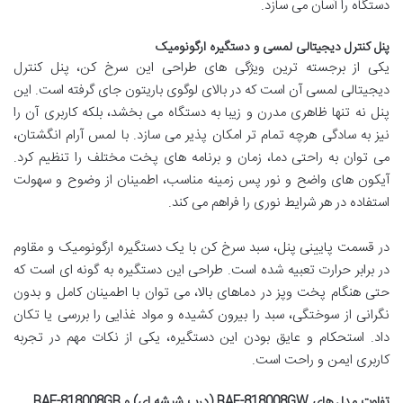
دستگاه را آسان می سازد.
پنل کنترل دیجیتالی لمسی و دستگیره ارگونومیک
یکی از برجسته ترین ویژگی های طراحی این سرخ کن، پنل کنترل
دیجیتالی لمسی آن است که در بالای لوگوی باریتون جای گرفته است. این
پنل نه تنها ظاهری مدرن و زیبا به دستگاه می بخشد، بلکه کاربری آن را
نیز به سادگی هرچه تمام تر امکان پذیر می سازد. با لمس آرام انگشتان،
می توان به راحتی دما، زمان و برنامه های پخت مختلف را تنظیم کرد.
آیکون های واضح و نور پس زمینه مناسب، اطمینان از وضوح و سهولت
استفاده در هر شرایط نوری را فراهم می کند.
در قسمت پایینی پنل، سبد سرخ کن با یک دستگیره ارگونومیک و مقاوم
در برابر حرارت تعبیه شده است. طراحی این دستگیره به گونه ای است که
حتی هنگام پخت وپز در دماهای بالا، می توان با اطمینان کامل و بدون
نگرانی از سوختگی، سبد را بیرون کشیده و مواد غذایی را بررسی یا تکان
داد. استحکام و عایق بودن این دستگیره، یکی از نکات مهم در تجربه
کاربری ایمن و راحت است.
تفاوت مدل های BAF-818008GW (درب شیشه ای) و BAF-818008GB