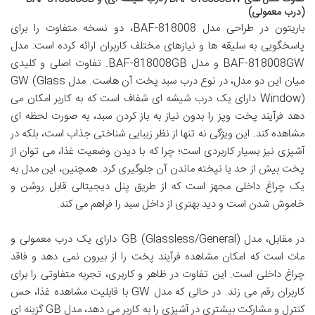
(درب معمولی)
باریتون در طراحی مدل BAF-818008، دو نسخه متفاوت را برای
پاسخگویی به سلیقه ها و نیازهای مختلف کاربران ارائه کرده است: مدل
BAF-818008GW و مدل BAF-818008GB. تفاوت اصلی و کلیدی
میان این دو مدل، در نوع درب سبد پخت آن هاست. مدل GW (Glass
Window) دارای یک درب شیشه ای شفاف است که به کاربر امکان می
دهد فرآیند پخت وپز را بدون نیاز به باز کردن سبد، به صورت لحظه ای
مشاهده کند. این ویژگی نه تنها از نظر زیبایی شناختی جذاب است، بلکه در
آشپزی نیز بسیار کاربردی است؛ چرا که با دیدن وضعیت غذا، می توان از
پخت بیش از حد یا نپخته ماندن آن جلوگیری کرد. همچنین، این مدل به
یک چراغ داخلی مجهز است که از طریق پنل دیجیتالی قابل روشن و
خاموش شدن است و دید بهتری از داخل سبد را فراهم می کند.
در مقابل، مدل GB (Glassless/General) دارای یک درب معمولی و
مات است که امکان مشاهده فرآیند پخت را از بیرون نمی دهد و فاقد
چراغ داخلی است. این تفاوت در ظاهر و کاربری، تجربه متفاوتی را برای
کاربران رقم می زند. در حالی که مدل GW با قابلیت مشاهده غذا، حس
کنترل و مشارکت بیشتری در آشپزی را به کاربر می دهد، مدل GB گزینه ای