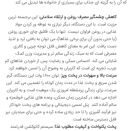
که آن را به گزینه ای جذاب برای بسیاری از خانواده ها تبدیل می کند:
کاهش چشمگیر مصرف روغن و ارتقاء سلامتی:
این برجسته ترین
مزیت است. با این دستگاه، دیگر نیازی به غوطه ور کردن مواد
غذایی در روغن فراوان نیست. تنها با یک قاشق چای خوری روغن
(یا حتی بدون آن برای برخی غذاها)، می توان به بافتی ترد و لذیذ
دست یافت. این امر به معنای کاهش قابل توجه چربی و کالری
مصرفی است که به سبک زندگی سالم تر و مدیریت وزن کمک
شایانی می کند. احساس سبکی و رضایت پس از خوردن غذاهای کم
چرب، تجربه ای است که کاربران به وضوح آن را لمس خواهند کرد.
سرعت بالا و سهولت در پخت وپز:
توان ۱۸۰۰ وات این دستگاه، گرم
شدن سریع و پخت غذا در مدت زمان کوتاه را تضمین می کند. این
سرعت، برای زندگی پرمشغله امروزی یک موهبت است و به کاربران
اجازه می دهد در کمترین زمان ممکن، وعده های غذایی خوشمزه و
سالم آماده کنند. پنل لمسی دیجیتالی و برنامه های پخت خودکار
نیز فرآیند آشپزی را تا حد زیادی ساده کرده و حتی برای مبتدیان نیز
قابل دسترس ساخته است.
پخت یکنواخت و کیفیت مطلوب غذا:
سیستم کانوکشن قدرتمند