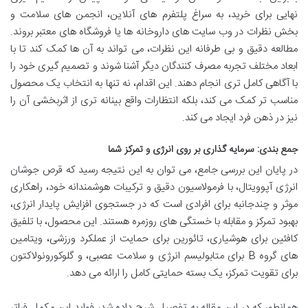
نهایی برای خرید، به سراغ پلتفرم های آنلاین، انجمن های سلامت و
بخش نظرات در وب سایت های داروخانه ها یا فروشگاه های معتبر بروند.
مطالعه دقیق و بی طرفانه این نظرات، می تواند به آن ها کمک کند تا با
ابعاد مختلف تجربه مصرف کنندگان دیگر آشنا شوند و تصمیم گیری خود را
با آگاهی کامل تری انجام دهند. این اقدام، نه تنها به انتخاب یک محصول
مناسب تر کمک می کند، بلکه انتظارات واقع بینانه تری از اثربخشی آن را
نیز در ذهن فرد ایجاد می کند.
جمع بندی: سرمایه گذاری بر روی انرژی و تمرکز شما
در پایان این بررسی جامع، می توان به این نتیجه رسید که قرص جوشان
انرژی آپوویتال، با فرمولاسیون دقیق و ترکیبات هوشمندانه خود، راهکاری
موثر و چندجانبه برای افرادی است که در جستجوی افزایش پایدار انرژی،
بهبود تمرکز و مقابله با خستگی های روزمره هستند. این محصول، با تلفیق
کافئین برای هوشیاری، تائورین برای حمایت از عملکرد ورزشی، ویتامین
های گروه B برای متابولیسم انرژی و سلامت عصبی، و گلوکورونولاکتون
برای تقویت تمرکز، یک بسته حمایتی کامل را ارائه می دهد.
همانطور که در این مقاله به تفصیل شرح داده شد، فواید این مکمل فراتر