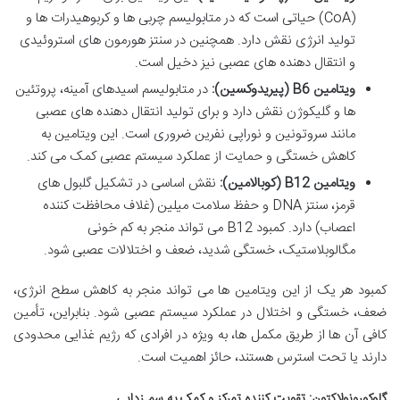
(CoA) حیاتی است که در متابولیسم چربی ها و کربوهیدرات ها و
تولید انرژی نقش دارد. همچنین در سنتز هورمون های استروئیدی
و انتقال دهنده های عصبی نیز دخیل است.
ویتامین B6 (پیریدوکسین):
در متابولیسم اسیدهای آمینه، پروتئین
ها و گلیکوژن نقش دارد و برای تولید انتقال دهنده های عصبی
مانند سروتونین و نوراپی نفرین ضروری است. این ویتامین به
کاهش خستگی و حمایت از عملکرد سیستم عصبی کمک می کند.
ویتامین B12 (کوبالامین):
نقش اساسی در تشکیل گلبول های
قرمز، سنتز DNA و حفظ سلامت میلین (غلاف محافظت کننده
اعصاب) دارد. کمبود B12 می تواند منجر به کم خونی
مگالوبلاستیک، خستگی شدید، ضعف و اختلالات عصبی شود.
کمبود هر یک از این ویتامین ها می تواند منجر به کاهش سطح انرژی،
ضعف، خستگی و اختلال در عملکرد سیستم عصبی شود. بنابراین، تأمین
کافی آن ها از طریق مکمل ها، به ویژه در افرادی که رژیم غذایی محدودی
دارند یا تحت استرس هستند، حائز اهمیت است.
گلوکورونولاکتون: تقویت کننده تمرکز و کمک به سم زدایی