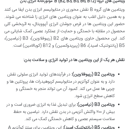
ویتامین های گروه B (B2, B3, B5, B6, B12): موتورخانه انرژی بدن
ویتامین های گروه B نقش محوری در متابولیسم انرژی بدن ایفا می کنند
و به همین دلیل اغلب به عنوان ویتامین های انرژی زا شناخته می شوند.
حضور این ویتامین ها در قرص جوشان انرژی آپوویتال، به اثربخشی کلی
محصول در مقابله با خستگی و حمایت از عملکرد عصبی کمک شایانی می
کند. این محصول حاوی ویتامین های B2 (ریبوفلاوین)، B3 (نیاسین)،
B5 (پانتوتنیک اسید)، B6 (پیریدوکسین) و B12 (کوبالامین) است.
نقش هر یک از این ویتامین ها در تولید انرژی و سلامت بدن:
ویتامین B2 (ریبوفلاوین):
در فرآیندهای تولید انرژی سلولی نقش
دارد و به عنوان کوآنزیم در متابولیسم کربوهیدرات ها، پروتئین ها و
چربی ها عمل می کند. کمبود آن می تواند منجر به خستگی و
کاهش سطح انرژی شود.
ویتامین B3 (نیاسین):
برای تبدیل غذا به انرژی ضروری است و در
بیش از ۲۰۰ واکنش آنزیمی در بدن نقش دارد. نیاسین به حفظ
سلامت سیستم عصبی و کاهش خستگی کمک می کند.
ویتامین B5 (پانتوتنیک اسید):
این ویتامین برای سنتز کوآنزیم A