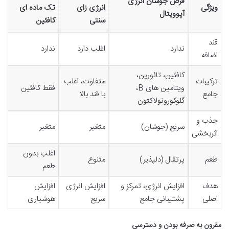
قرص جوشان انرژی
ویژگی
انرژی زای
تک ماده ای
آپوویتال
سنتی
کافئین
قند
ندارد
اغلب دارد
ندارد
اضافه
کافئین، تائورین،
ترکیبات
متفاوت، اغلب
ویتامین های B،
فقط کافئین
جامع
با قند بالا
گلوکورونولاکتون
جذب و
سریع (جوشان)
متغیر
متغیر
اثربخشی
اغلب بدون
طعم
پرتقال (دلپذیر)
متنوع
طعم
هدف
افزایش انرژی، تمرکز و
افزایش انرژی
افزایش
اصلی
پشتیبانی جامع
سریع
هوشیاری
مقرون به صرفه بودن و دسترسی