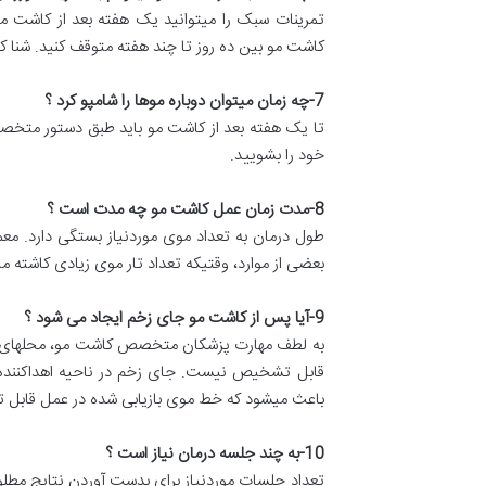
تمرینات سبک را میتوانید یک هفته بعد از کاشت م
کاشت مو بین ده روز تا چند هفته متوقف کنید. شنا کردن
7-
چه زمان میتوان دوباره موها را شامپو کرد ؟
تا یک هفته بعد از کاشت مو باید طبق دستور متخص
خود را بشویید.
8-
مدت زمان عمل کاشت مو چه مدت است ؟
طول درمان به تعداد موی موردنیاز بستگی دارد. مع
بعضی از موارد، وقتیکه تعداد تار موی زیادی کاشته 
9-
آیا پس از کاشت مو جای زخم ایجاد می شود ؟
به لطف مهارت پزشکان متخصص کاشت مو، محلهای در
قابل تشخیص نیست. جای زخم در ناحیه اهداکننده ب
باعث میشود که خط موی بازیابی شده در عمل قابل
10-
به چند جلسه درمان نیاز است ؟
تعداد جلسات موردنیاز برای بدست آوردن نتایج مطلو