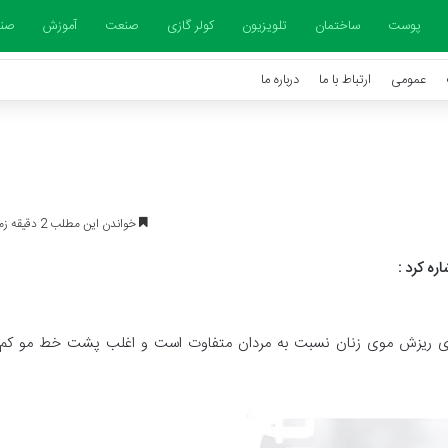
پوست
ساختمان
تلویزیون
کولر گازی
صنعت
آموزش
صنا
عمومی
ارتباط با ما
درباره ما
خواندن این مطلب 2 دقیقه زمان میبرد
اره کرد
:
 الگوی ریزش موی زنان نسبت به مردان متفاوت است و اغلب پشت خط مو ک