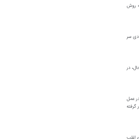
ه روش
دی سر
ال، در
ر عمل
گرفته
، اغلب