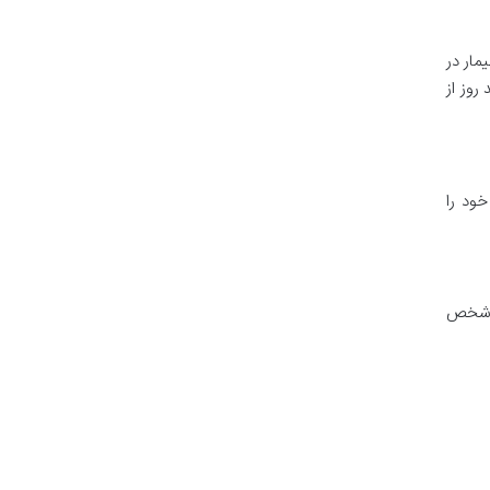
یمار در
وز از
ود را
ست شخص