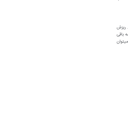
. ریزش
ه باقی
میتوان