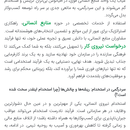
غیاب یک واحد منابع انسانی قوی، در اقیانوس بی‌کران گزینش و استخدام
گم می‌شوند و این سردرگمی، به مانعی جدی بر سر راه توسعه کسب‌وکار
بدل می‌گردد.
منابع انسانی
استفاده از خدمات تخصصی در حوزه
، راهکاری
استراتژیک برای عبور از این موانع و تضمین انتخاب‌های هوشمندانه است.
مشاوران منابع انسانی، با دانش عمیق و تجربه عملی خود، نه تنها فرآیند
درخواست نیروی کار
را تسهیل می‌کنند، بلکه به شما کمک می‌کنند تا
فرهنگی سازنده را در سازمان خود نهادینه سازید و به یک برند کارفرمایی
جذاب تبدیل شوید. هدف نهایی، دستیابی به یک فرآیند استخدامی است
که نه تنها نیازهای فوری شما را برآورده کند، بلکه زیربنایی محکم برای رشد
و موفقیت‌های بلندمدت فراهم آورد.
سردرگمی در استخدام: ریشه‌ها و چالش‌ها (چرا استخدام اینقدر سخت شده
است؟)
استخدام نیروی انسانی، یکی از مهم‌ترین و در عین حال دشوارترین
وظایف در هر سازمانی است. فرآیند نادرست استخدام می‌تواند عواقب
جبران‌ناپذیری برای کسب‌وکارها به همراه داشته باشد؛ از اتلاف منابع مالی
و زمانی گرفته تا کاهش بهره‌وری و آسیب به روحیه تیمی. در ادامه، به