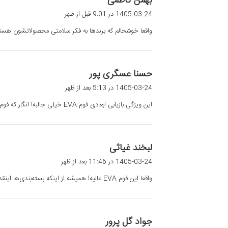
بهمن کاظمی
ف
1405-03-24 در 9:01 قبل از ظهر
ت
واقعا خوشحالم که برندها به فکر سلامتی محصولاتشون هستن. فوم EVA می‌تونه کمک بزرگی برای همه‌مون باشه و کیفیت بسته‌بندی رو ب
:
گ
حسنا عسگری پور
ف
1405-03-24 در 5:13 بعد از ظهر
ت
این ویژگی بازیابی ابعادی فوم EVA خیلی جالبه! انگار که فوم همیشه آماده‌س برای جذب ضربه و دوباره به حالت اول برگرده. خیلی کارآمد به نظر میاد.
:
گ
لبخند غیاثی
ف
1405-03-24 در 11:46 بعد از ظهر
ت
واقعا این فوم EVA عالیه! همیشه از اینکه بسته‌بندی‌ها اینقدر محکم و باکیفیت هستن لذت می‌برم. مخصوصا وقتی می‌دونم کالا به سلامت به دستم می‌رسه.
:
گ
جواد گل پرور