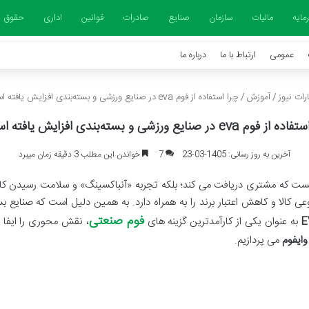
مایه
مالیات
سازمان
صنایع
صادرات
قوانین
اداری
حقوق
عمومی
ارتباط با ما
درباره ما
رات نیوز
/
آموزش
/
چرا استفاده از فوم eva در صنایع ورزشی و بسته‌بندی افزایش یافته است؟
وم eva در صنایع ورزشی و بسته‌بندی افزایش یافته است؟
آخرین به روز رسانی: 1405-03-23
7
خواندن این مطلب 3 دقیقه زمان میبرد
یست که مشتری دریافت می کند؛ بلکه تجربه «آنباکسینگ» و سلامت رسیدن ک
عی کالا و کاهش اعتبار برند را به همراه دارد. به همین دلیل است که صنایع 
فوم صنعتی
به عنوان یکی از کارآمدترین گزینه های
، نقش محوری را ایفا م
وایفوم
می پردازیم.