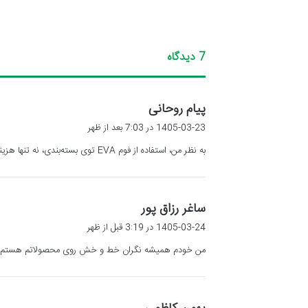
7 دیدگاه
گ
پیام روحانی
ف
1405-03-23 در 7:03 بعد از ظهر
ت
به نظر من، استفاده از فوم EVA توی بسته‌بندی، نه تنها هزینه‌ها رو کاهش میده، بلکه کیفیت کالا رو هم افزایش میده. خیلی خوبه که اینو به عنوان یک سرمایه‌گذاری می‌بینن.
:
گ
ساغر رزاق پور
ف
1405-03-24 در 3:19 قبل از ظهر
ت
من خودم همیشه نگران خط و خش روی محصولاتم هستم. فوم EVA با سطح نرمش واقعا خیال منو راحت کرده و هیچ نشونه‌ای از آسی
:
گ