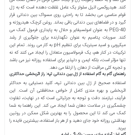
کنند. هیدروکسی اتیل سلولز یک عامل غلظت دهنده است که به ژل
قوام مناسبی می بخشد تا به راحتی روی مسواک بین دندانی قرار
گیرد و در فضاهای بین دندانی باقی بماند. روغن کرچک هیدروژنه و
PEG-40 به عنوان امولسیفایر و حلال به پایداری فرمول کمک می
کنند. سوربات پتاسیم به عنوان نگهدارنده برای جلوگیری از رشد
میکروبی و اسید سیتریک برای تنظیم pH به کار می روند. تمام این
ترکیبات در کنار هم، یک فرمولاسیون متعادل را ایجاد می کنند که نه
تنها مؤثر است، بلکه ایمن و دلپذیر برای استفاده روزانه نیز می باشد
و تجربه کلی مراقبت از دهان را ارتقا می دهد.
راهنمای گام به گام استفاده از ژل بین دندانی تپه: راز اثربخشی حداکثری
استفاده صحیح از ژل بین دندانی تپه، کلید دستیابی به حداکثر
اثربخشی و بهره مندی کامل از خواص محافظتی آن است. این
فرآیند، نیازمند دقت و توجه به جزئیاتی است که در نهایت، تفاوت
چشمگیری در سلامت دهان شما ایجاد می کند. این راهنما به شما
کمک می کند تا این محصول را به بهترین شکل ممکن در روتین
بهداشتی روزانه خود جای دهید و از هر بار استفاده، بیشترین فایده را
ببرید.
گام اول: آماده سازی مسیر: پاکیزگی اولیه