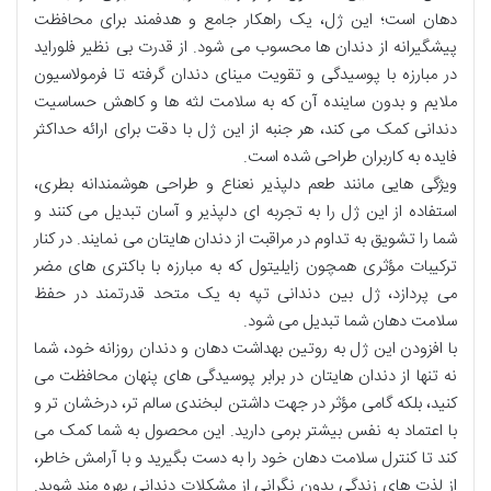
دهان است؛ این ژل، یک راهکار جامع و هدفمند برای محافظت
پیشگیرانه از دندان ها محسوب می شود. از قدرت بی نظیر فلوراید
در مبارزه با پوسیدگی و تقویت مینای دندان گرفته تا فرمولاسیون
ملایم و بدون ساینده آن که به سلامت لثه ها و کاهش حساسیت
دندانی کمک می کند، هر جنبه از این ژل با دقت برای ارائه حداکثر
فایده به کاربران طراحی شده است.
ویژگی هایی مانند طعم دلپذیر نعناع و طراحی هوشمندانه بطری،
استفاده از این ژل را به تجربه ای دلپذیر و آسان تبدیل می کنند و
شما را تشویق به تداوم در مراقبت از دندان هایتان می نمایند. در کنار
ترکیبات مؤثری همچون زایلیتول که به مبارزه با باکتری های مضر
می پردازد، ژل بین دندانی تپه به یک متحد قدرتمند در حفظ
سلامت دهان شما تبدیل می شود.
با افزودن این ژل به روتین بهداشت دهان و دندان روزانه خود، شما
نه تنها از دندان هایتان در برابر پوسیدگی های پنهان محافظت می
کنید، بلکه گامی مؤثر در جهت داشتن لبخندی سالم تر، درخشان تر و
با اعتماد به نفس بیشتر برمی دارید. این محصول به شما کمک می
کند تا کنترل سلامت دهان خود را به دست بگیرید و با آرامش خاطر،
از لذت های زندگی بدون نگرانی از مشکلات دندانی بهره مند شوید.