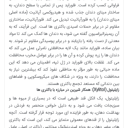
فراوانی کسب کرده است. فلوراید پس از تماس با سطح دندان، به
ساختار مینای دندان جذب شده و هیدروکسی آپاتیت (ماده اصلی
مینای دندان) را به فلورآپاتیت تبدیل می کند. فلورآپاتیت، ساختاری
مقاوم تر در برابر حملات اسیدی باکتری ها است. این فرآیند، که به
آن ریمینرالیزاسیون گفته می شود، به دندان ها کمک می کند تا مواد
معدنی از دست رفته را بازیابند و در برابر پوسیدگی مقاوم تر شوند. به
بیان ساده، فلوراید مانند یک لایه محافظتی نامرئی عمل می کند که
دندان ها را زره پوش کرده و آن ها را در برابر عوامل مخرب محافظت
می کند. غلظت بالای فلوراید در ژل تپه، اطمینان می دهد که این
ماده حیاتی به طور مؤثر به مناطقی نفوذ کند که بیشترین نیاز به
محافظت را دارند، به ویژه در شکاف های میکروسکوپی و فضاهای
بین دندانی که مستعد تجمع باکتری هستند.
زایلیتول (Xylitol): همکار شیرین در مبارزه با باکتری ها
زایلیتول، یک الکل قند طبیعی است که در بسیاری از میوه ها و
سبزیجات یافت می شود و به دلیل خواص منحصر به فردش در
بهداشت دهان، به طور فزاینده ای مورد توجه قرار گرفته است. آنچه
زایلیتول را از قندهای معمولی متمایز می کند، این است که باکتری
های مضر دهان، به ویژه استرپتوکوک موتانس (باکتری اصلی عامل