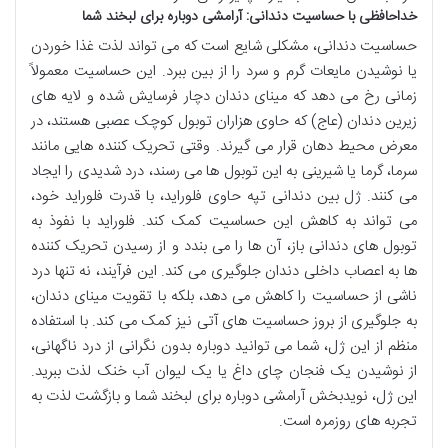
خداحافظی با حساسیت دندانی: آرامشی دوباره برای لبخند شما
حساسیت دندانی، مشکلی شایع است که می تواند لذت غذا خوردن
یا نوشیدن مایعات گرم و سرد را از بین ببرد. این حساسیت معمولاً
زمانی رخ می دهد که مینای دندان دچار فرسایش شده و لایه های
زیرین دندان (عاج) که حاوی هزاران توبول کوچک عصبی هستند، در
معرض محیط دهان قرار می گیرند. وقتی تحریک کننده هایی مانند
سرما، گرما یا شیرینی به این توبول ها می رسند، درد شدیدی را ایجاد
می کنند. ژل بین دندانی تپه حاوی فلوراید، با قدرت فلوراید خود،
می تواند به کاهش این حساسیت کمک کند. فلوراید با نفوذ به
توبول های دندانی باز، آن ها را می بندد و از رسیدن تحریک کننده
ها به اعصاب داخلی دندان جلوگیری می کند. این فرآیند، نه تنها درد
ناشی از حساسیت را کاهش می دهد، بلکه با تقویت مینای دندان،
به جلوگیری از بروز حساسیت های آتی نیز کمک می کند. با استفاده
منظم از این ژل، شما می توانید دوباره بدون نگرانی از درد ناگهانی،
از نوشیدن یک فنجان چای داغ یا یک لیوان آب خنک لذت ببرید.
این ژل، نویدبخش آرامشی دوباره برای لبخند شما و بازگشت لذت به
تجربه های روزمره است.