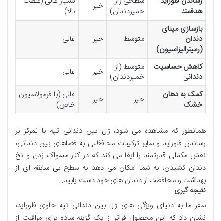
رساندن فلوراید
سطحی (از
بسیار عالی (غلظت
خیر
هدفمند
خمیردندان)
بالا)
بازسازی مینای
دندان
متوسط
خیر
عالی
(رمینرالیزاسیون)
کاهش حساسیت
متوسط (از
خیر
عالی
دندانی
خمیردندان)
کمک به دهان
عالی (با فرمولاسیون
خیر
خیر
خشک
خاص)
همانطور که مشاهده می شود، ژل بین دندانی تپه با تمرکز بر
رساندن فلوراید و سایر ترکیبات محافظتی به فضاهای بین دندانی،
نقش مکملی قدرتمند را ایفا می کند که در کنار مسواک زدن و نخ
دندان کشیدن، به شما امکان می دهد به سطح بی سابقه ای از
بهداشت و محافظت از دندان های خود دست یابید.
نتیجه گیری
سفر ما به دنیای ویژگی های ژل بین دندانی تپه حاوی فلوراید،
نشان داد که این محصول فراتر از یک گزینه ساده برای مراقبت از