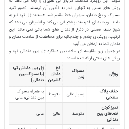
شوند. این رویکرد هدفمند، مزایای بی نظیری را ارائه می دهد که
روش های سنتی به تنهایی قادر به تأمین آن نیستند. تصور کنید
مسواک و نخ دندان، سربازان خط مقدم شما هستند؛ ژل تپه نیز به
مانند توپخانه ای قدرتمند، پشتیبانی می کند و اطمینان می دهد که
هیچ نقطه ضعفی در دفاع از دندان های شما باقی نمی ماند. این
ترکیب، رویکردی جامع و چندجانبه برای محافظت از سلامت دهان و
دندان شما به ارمغان می آورد.
در جدول زیر، مقایسه ای ساده بین عملکرد ژل بین دندانی تپه و
روش های سنتی ارائه شده است:
نخ
ژل بین دندانی تپه
مسواک
ویژگی
دندان
(با مسواک بین
زدن
کشیدن
دندانی)
حذف پلاک
به همراه مسواک
بسیار عالی
متوسط
سطحی
بین دندانی، عالی
تمیز کردن
فضاهای بین
متوسط
عالی
عالی
دندانی