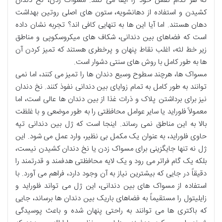
که هر کدام نقش خود را ایفا می کنند. مسواک زدن، نخ دندان
کشیدن و استفاده از دهانشویه، ستون های اصلی روتین بهداشت
دهان هستند. اما آیا این ها به تنهایی کافی اند؟ تجربه نشان داده
است که فضاهای بین دندانی، شکاف های میکروسکوپی و مناطق
زیر خط لثه، اغلب نقاط پنهان و پرخطری هستند که تمیز کردن آن
ها به طور کامل با روش های سنتی دشوار است.
مسواک ها، هرچند سطوح وسیع دندان ها را تمیز می کنند، اما نمی
توانند به طور کامل به تمام زوایای بین دندانی نفوذ کنند. نخ دندان
نیز برای برداشتن پلاک و ذرات غذا از بین دندان ها عالی است، اما
معمولاً فلوراید یا سایر عوامل محافظتی را به طور موضعی و با غلظت
بالا به این مناطق نمی رساند. اینجا است که ژل بین دندانی تپه
حاوی فلوراید، به عنوان یک مکمل بی نظیر، وارد عمل می شود. این
ژل نه تنها جایگزینی برای مسواک زدن یا نخ دندان کشیدن نیست،
بلکه یک گام فراتر می رود و یک لایه محافظتی هدفمند و قدرتمند را
دقیقاً در جایی که بیشترین نیاز به آن وجود دارد، فراهم می آورد. با
استفاده از مسواک های بین دندانی، این ژل می تواند فلوراید و
زایلیتول را مستقیماً به فضاهای باریک بین دندان ها برساند، جایی
که باکتری ها می توانند به راحتی پنهان شده و باعث پوسیدگی