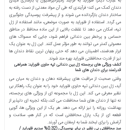
به عبارت دیگر، فلوراید به فرآیند رمینرالیزاسیون یا بازسازی مینای
دندان کمک می کند؛ فرآیندی که طی آن مواد معدنی از دست رفته به
ساختار دندان بازگردانده می شوند و از پیشرفت پوسیدگی جلوگیری
می گردد. استفاده از فلوراید به صورت موضعی، مانند استفاده از ژل
تپه، امکان می دهد تا غلظت بالایی از این ماده محافظ در مناطق
حساس و پرخطر بین دندانی فراهم شود، جایی که مسواک های
معمولی کمتر می توانند به طور مؤثر عمل کنند. این ژل به عنوان یک
ابزار هدفمند، اطمینان می دهد که حتی پنهان ترین نقاط دندان ها
نیز از قدرت محافظتی فلوراید بهره مند شوند.
کشف ویژگی های برجسته ژل بین دندانی تپه حاوی فلوراید: همراهی
قدرتمند برای دندان های شما
وقتی صحبت از مراقبت های پیشرفته دهان و دندان به میان می
آید، ژل بین دندانی تپه حاوی فلوراید خود را به عنوان یک راهکار بی
نظیر معرفی می کند. این ژل با مجموعه ای از ویژگی های برجسته،
نه تنها از دندان های شما محافظت می کند، بلکه تجربه ای دلپذیر از
بهداشت روزانه را نیز ارائه می دهد. هر یک از این ویژگی ها، گویی
قطعه ای از یک پازل محافظتی است که در کنار هم، سلامت و
آرامش را برای لبخند شما به ارمغان می آورند.
سد محافظتی بی نظیر در برابر پوسیدگی (0.32% سدیم فلوراید /