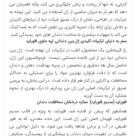
کارایی، نه تنها از ریخت و پاش جلوگیری می کند، بلکه اطمینان می
دهد که هر بار به میزان مناسبی از ژل استفاده می کنید. این توجه به
جزئیات در طراحی، نشان از درک عمیق شرکت تپه از نیازهای کاربران
و تلاش برای ارائه یک تجربه کاربری بی نقص است که به شما کمک
می کند با سهولت بیشتری به سلامت دندان های خود رسیدگی کنید.
سفر به دنیای ترکیبات کلیدی ژل بین دندانی تپه حاوی فلوراید
راز اثربخشی یک محصول، اغلب در ترکیبات آن نهفته است. ژل بین
دندانی تپه نیز از این قاعده مستثنی نیست. فرمولاسیون این ژل،
حاصل سال ها تحقیق و تخصص در زمینه بهداشت دهان و دندان
است که با دقت فراوان، بهترین مواد را برای دستیابی به حداکثر
محافظت و کارایی در کنار هم قرار داده است. در این بخش، به بررسی
عمیق تر ترکیبات اصلی این ژل می پردازیم تا درک بهتری از نحوه
عملکرد آن به دست آورید.
فلوراید (سدیم فلوراید): ستاره درخشان محافظت دندان
همانطور که پیش تر اشاره شد، فلوراید، به ویژه در قالب سدیم
فلوراید، قهرمان اصلی این ژل است. این ماده معدنی، که به طور
طبیعی در آب و برخی غذاها یافت می شود، به دلیل توانایی بی
نظیرش در تقویت مینای دندان و پیشگیری از پوسیدگی، ستایش