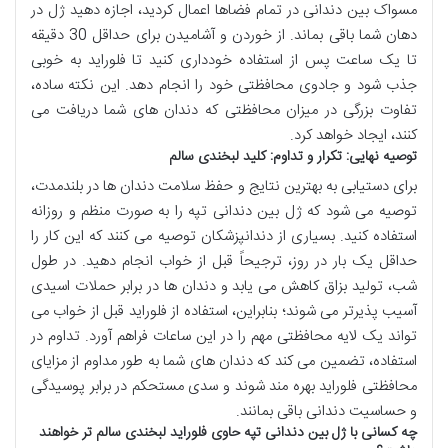
مسواک بین دندانی در تمام فضاها اعمال کردید، اجازه دهید ژل در
دهان شما باقی بماند. از خوردن و آشامیدن برای حداقل 30 دقیقه
تا یک ساعت پس از استفاده خودداری کنید تا فلوراید به خوبی
جذب شود و جادوی محافظتی خود را انجام دهد. این نکته ساده،
تفاوت بزرگی در میزان محافظتی که دندان های شما دریافت می
کنند، ایجاد خواهد کرد.
توصیه نهایی: تکرار و تداوم: کلید لبخندی سالم
برای دستیابی به بهترین نتایج و حفظ سلامت دندان ها در بلندمدت،
توصیه می شود که ژل بین دندانی تپه را به صورت منظم و روزانه
استفاده کنید. بسیاری از دندانپزشکان توصیه می کنند که این کار را
حداقل یک بار در روز، ترجیحاً قبل از خواب انجام دهید. در طول
شب، تولید بزاق کاهش می یابد و دندان ها در برابر حملات اسیدی
آسیب پذیرتر می شوند؛ بنابراین، استفاده از فلوراید قبل از خواب می
تواند یک لایه محافظتی مهم را در این ساعات فراهم آورد. تداوم در
استفاده، تضمین می کند که دندان های شما به طور مداوم از مزایای
محافظتی فلوراید بهره مند شوند و سدی مستحکم در برابر پوسیدگی
و حساسیت دندانی باقی بمانند.
چه کسانی با ژل بین دندانی تپه حاوی فلوراید لبخندی سالم تر خواهند