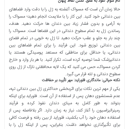
گام سوم: نفوذ به عمق: لمس نقاط پنهان
حالا زمان آن است که مسواک آغشته به ژل را با دقت وارد فضاهای
بین دندانی خود کنید. این کار را با ملایمت انجام دهید؛ مسواک را
به آرامی و بدون فشار زیاد بین دندان ها حرکت دهید. هدف،
رساندن ژل به تمام سطوح دندانی در این فضاها است. مسواک را
چند بار به جلو و عقب حرکت دهید تا ژل به خوبی در تمام فضای
بین دندانی توزیع شود. این فرآیند را برای تمام فضاهای بین
دندانی، یا حداقل برای مناطقی که مستعد پوسیدگی هستند یا
دندانپزشک شما توصیه کرده است، تکرار کنید. با هر بار وارد و خارج
کردن مسواک، حس می کنید که یک لایه محافظتی نازک از ژل روی
سطوح دندانی و لثه قرار می گیرد.
نکته حیاتی: ماندگاری فلوراید: مهر تأیید بر حفاظت
یکی از مهم ترین نکات برای اثربخشی حداکثری ژل بین دندانی تپه،
عدم شستشوی دهان پس از استفاده از آن است. فلوراید برای اینکه
بتواند به طور کامل به مینای دندان نفوذ کرده و فرآیند
رمینرالیزاسیون را آغاز کند، نیاز به زمان دارد. اگر بلافاصله پس از
استفاده دهان خود را آب بکشید، فلوراید از بین رفته و فرصت کافی
برای تأثیرگذاری نخواهد داشت. بنابراین، پس از اینکه ژل را با