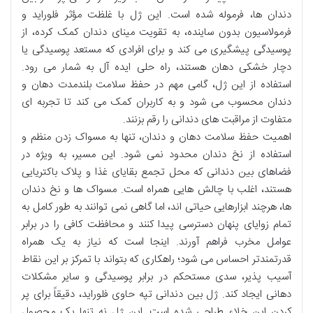
دندان ها، فرموله شده است. این ژل با غلظت مؤثر فلوراید و
فرمولاسیون بدون ساینده، به تقویت مینای دندان کمک کرده، از
پوسیدگی پیشگیری می کند و برای افرادی که مستعد پوسیدگی یا
دچار خشکی دهان هستند، راه حلی ایده آل به شمار می رود.
استفاده از این ژل، گامی مهم در حفظ سلامت بلندمدت دهان و
دندان محسوب می شود و به کاربران کمک می کند تا تجربه ای
متفاوت از مراقبت های دندانی را رقم بزنند.
اهمیت حفظ سلامت دهان و دندان، تنها به مسواک زدن منظم و
استفاده از نخ دندان محدود نمی شود. این مسیر، به ویژه در
فضاهای بین دندانی که محل تجمع بقایای غذا و پلاک باکتریایی
هستند، اغلب با چالش هایی همراه است. مسواک ها و نخ دندان
ها، هرچند ابزارهایی حیاتی اند، اما گاهی نمی توانند به طور کامل به
تمام زوایای پنهان دسترسی پیدا کنند و محافظت کافی را در برابر
عوامل مخرب فراهم آورند. اینجا است که نیاز به یک همراه
قدرتمندتر احساس می شود؛ راهکاری که بتواند با تمرکز بر این نقاط
آسیب پذیر، سدی مستحکم در برابر پوسیدگی و سایر مشکلات
دهانی ایجاد کند. ژل بین دندانی تپه حاوی فلوراید، دقیقاً برای پر
کردن این خلاء طراحی شده است. این ژل نه تنها یک محصول