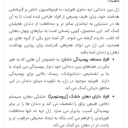
داشت؟
ژل بین دندانی تپه حاوی فلوراید، با فرمولاسیون خاص و اثربخشی
هدفمند خود، برای طیف وسیعی از افراد طراحی شده است تا به آن
ها در دستیابی به لبخندی سالم تر و محافظت از دندان هایشان
کمک کند. این محصول، گویی پاسخی است به نیازهای پنهان دهانی
که اغلب نادیده گرفته می شوند. اگر شما جزو یکی از گروه های زیر
هستید، این ژل می تواند همراهی قدرتمند برای روتین بهداشت
دهان و دندان شما باشد.
افراد مستعد پوسیدگی دندان:
به خصوص آن هایی که به طور
مکرر در فضاهای بین دندانی خود دچار پوسیدگی می شوند یا
بنا بر تشخیص دندانپزشک، ریسک بالایی برای پوسیدگی
دارند. فلوراید موجود در ژل، به تقویت مینای دندان در این
مناطق حیاتی کمک می کند.
افراد دارای دهان خشک (زروستومیا):
خشکی دهان، سیستم
دفاعی طبیعی بزاق را تضعیف می کند و دندان ها را در برابر
پوسیدگی آسیب پذیرتر می سازد. ژل تپه نه تنها محافظت
فلورایدی را فراهم می کند، بلکه به ایجاد محیطی مرطوب تر و
راحت تر در دهان نیز کمک می کند.