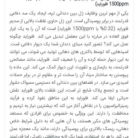
1500ppm فلوراید)
یکی از مهم ترین وظایف ژل بین دندانی تپه، ایجاد یک سد دفاعی
قدرتمند در برابر پوسیدگی است. این ژل حاوی غلظت بالایی از سدیم
فلوراید (0.32% یا 1500ppm فلوراید) است که آن را به یک ابزار
فوق العاده در مبارزه با این معضل تبدیل می کند. فلوراید چگونه
عمل می کند؟ تصور کنید مینای دندان شما یک دیوار دفاعی است.
اسیدهایی که توسط باکتری های دهانی تولید می شوند، می توانند
به این دیوار حمله کرده و آن را ضعیف کنند. فلوراید، مانند مصالحی
قدرتمند، به بازسازی و تقویت این دیوار کمک می کند. این ماده با
پیوستن به ساختار مینا، آن را سخت تر و مقاوم تر در برابر حملات
اسیدی می سازد. در فضاهای بین دندانی که دسترسی مسواک دشوار
است و تجمع پلاک شایع تر است، این غلظت بالای فلوراید نقش
حیاتی ایفا می کند. فلوراید به این مناطق نفوذ کرده و فرآیند
رمینرالیزاسیون را در نقاطی آغاز می کند که بیشترین نیاز به ترمیم و
محافظت را دارند. این ویژگی به خصوص برای افرادی که مستعد
پوسیدگی های مکرر هستند، یا آن هایی که به دلیل شرایط خاص
دهانی، ریسک بالاتری برای پوسیدگی دارند، مانند یک معجزه عمل
می کند. با هر بار استفاده، شما یک لایه محافظتی نامرئی اما قدرتمند