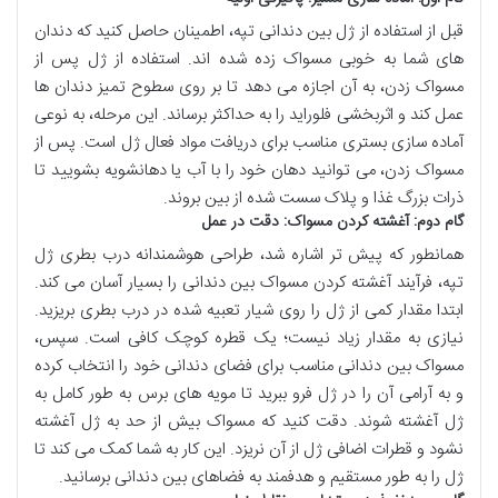
قبل از استفاده از ژل بین دندانی تپه، اطمینان حاصل کنید که دندان
های شما به خوبی مسواک زده شده اند. استفاده از ژل پس از
مسواک زدن، به آن اجازه می دهد تا بر روی سطوح تمیز دندان ها
عمل کند و اثربخشی فلوراید را به حداکثر برساند. این مرحله، به نوعی
آماده سازی بستری مناسب برای دریافت مواد فعال ژل است. پس از
مسواک زدن، می توانید دهان خود را با آب یا دهانشویه بشویید تا
ذرات بزرگ غذا و پلاک سست شده از بین بروند.
گام دوم: آغشته کردن مسواک: دقت در عمل
همانطور که پیش تر اشاره شد، طراحی هوشمندانه درب بطری ژل
تپه، فرآیند آغشته کردن مسواک بین دندانی را بسیار آسان می کند.
ابتدا مقدار کمی از ژل را روی شیار تعبیه شده در درب بطری بریزید.
نیازی به مقدار زیاد نیست؛ یک قطره کوچک کافی است. سپس،
مسواک بین دندانی مناسب برای فضای دندانی خود را انتخاب کرده
و به آرامی آن را در ژل فرو ببرید تا مویه های برس به طور کامل به
ژل آغشته شوند. دقت کنید که مسواک بیش از حد به ژل آغشته
نشود و قطرات اضافی ژل از آن نریزد. این کار به شما کمک می کند تا
ژل را به طور مستقیم و هدفمند به فضاهای بین دندانی برسانید.