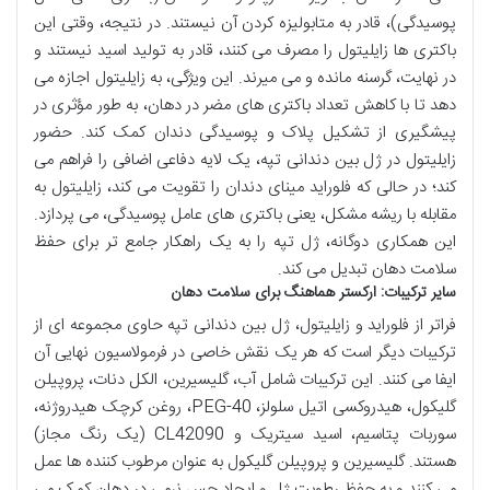
پوسیدگی)، قادر به متابولیزه کردن آن نیستند. در نتیجه، وقتی این
باکتری ها زایلیتول را مصرف می کنند، قادر به تولید اسید نیستند و
در نهایت، گرسنه مانده و می میرند. این ویژگی، به زایلیتول اجازه می
دهد تا با کاهش تعداد باکتری های مضر در دهان، به طور مؤثری در
پیشگیری از تشکیل پلاک و پوسیدگی دندان کمک کند. حضور
زایلیتول در ژل بین دندانی تپه، یک لایه دفاعی اضافی را فراهم می
کند؛ در حالی که فلوراید مینای دندان را تقویت می کند، زایلیتول به
مقابله با ریشه مشکل، یعنی باکتری های عامل پوسیدگی، می پردازد.
این همکاری دوگانه، ژل تپه را به یک راهکار جامع تر برای حفظ
سلامت دهان تبدیل می کند.
سایر ترکیبات: ارکستر هماهنگ برای سلامت دهان
فراتر از فلوراید و زایلیتول، ژل بین دندانی تپه حاوی مجموعه ای از
ترکیبات دیگر است که هر یک نقش خاصی در فرمولاسیون نهایی آن
ایفا می کنند. این ترکیبات شامل آب، گلیسیرین، الکل دنات، پروپیلن
گلیکول، هیدروکسی اتیل سلولز، PEG-40، روغن کرچک هیدروژنه،
سوربات پتاسیم، اسید سیتریک و CL42090 (یک رنگ مجاز)
هستند. گلیسیرین و پروپیلن گلیکول به عنوان مرطوب کننده ها عمل
می کنند و به حفظ رطوبت ژل و ایجاد حس نرمی در دهان کمک می