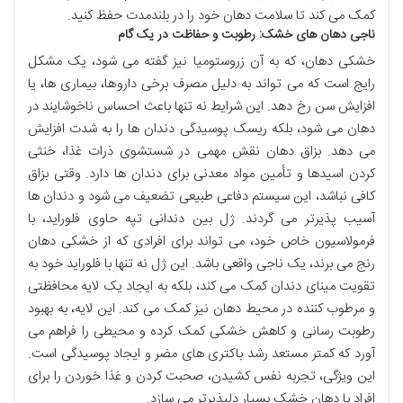
کمک می کند تا سلامت دهان خود را در بلندمدت حفظ کنید.
ناجی دهان های خشک: رطوبت و حفاظت در یک گام
خشکی دهان، که به آن زروستومیا نیز گفته می شود، یک مشکل
رایج است که می تواند به دلیل مصرف برخی داروها، بیماری ها، یا
افزایش سن رخ دهد. این شرایط نه تنها باعث احساس ناخوشایند در
دهان می شود، بلکه ریسک پوسیدگی دندان ها را به شدت افزایش
می دهد. بزاق دهان نقش مهمی در شستشوی ذرات غذا، خنثی
کردن اسیدها و تأمین مواد معدنی برای دندان ها دارد. وقتی بزاق
کافی نباشد، این سیستم دفاعی طبیعی تضعیف می شود و دندان ها
آسیب پذیرتر می گردند. ژل بین دندانی تپه حاوی فلوراید، با
فرمولاسیون خاص خود، می تواند برای افرادی که از خشکی دهان
رنج می برند، یک ناجی واقعی باشد. این ژل نه تنها با فلوراید خود به
تقویت مینای دندان کمک می کند، بلکه به ایجاد یک لایه محافظتی
و مرطوب کننده در محیط دهان نیز کمک می کند. این لایه، به بهبود
رطوبت رسانی و کاهش خشکی کمک کرده و محیطی را فراهم می
آورد که کمتر مستعد رشد باکتری های مضر و ایجاد پوسیدگی است.
این ویژگی، تجربه نفس کشیدن، صحبت کردن و غذا خوردن را برای
افراد با دهان خشک بسیار دلپذیرتر می سازد.