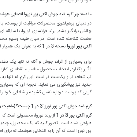
خود را در این میان متمایز ساخته است.
مقدمه: چرا کرم ضد جوش اکتی پور نوروا انتخابی هوشم
در دنیای پرهیاهوی محصولات مراقبت از پوست، یاف
چالش برانگیز باشد. برند فرانسوی نوروا، با سابقه
صنعت شناخته شده است. در میان طیف وسیع محصولا
اکتی پور نوروا
نسخه 3 در 1 که به عنوان یک همیار قدرتمند برای پوست های چرب و مستعد آکنه به میدان آمده است.
برای بسیاری از افراد، جوش و آکنه نه تنها یک دغدغ
تأثیر بگذارد. انتخاب محصول مناسب، نقطه ی آغازین
تر، شفاف تر و یکدست تر است. این کرم نه تنها به
جدید نیز پیشگیری می نماید. تجربه ای که بسیاری از
گویی که پوست دوباره نفس کشیده و شادابی خود را ب
کرم ضد جوش اکتی پور نوروا 3 در 1 چیست؟ (ماهیت و عملکرد کلی)
کرم اکتی پور 3 در 1
از برند نوروا، محصولی است که 
پور نوروا است که آن را به انتخابی هوشمندانه برای 