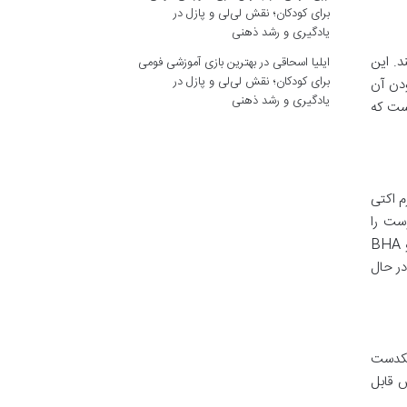
برای کودکان؛ نقش لی‌لی و پازل در
یادگیری و رشد ذهنی
د. این
ایلیا اسحاقی
در
بهترین بازی آموزشی فومی
برای کودکان؛ نقش لی‌لی و پازل در
دن آن
یادگیری و رشد ذهنی
ست که
 اکتی
وست را
تحریک کرده یا باعث خشکی آزاردهنده شود. این یک خبر خوب برای پوست های حساس است، زیرا در فرمولاسیون آن از AHA و BHA
ر حال
 یکدست
ش قابل