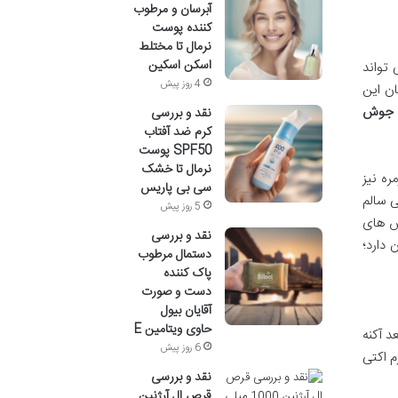
آبرسان و مرطوب
کننده پوست
نرمال تا مختلط
اسکن اسکین
تواند
4 روز پیش
ان این
 جوش
نقد و بررسی
کرم ضد آفتاب
SPF50 پوست
نرمال تا خشک
ره نیز
سی بی پاریس
ی سالم
5 روز پیش
وش های
نقد و بررسی
 دارد؛
دستمال مرطوب
پاک کننده
دست و صورت
آقایان بیول
حاوی ویتامین E
د آکنه
6 روز پیش
ی پوست شما را همزمان برآورده کند؛ این همان فلسفه 3 در 1 در کرم اکتی
نقد و بررسی
قرص ال آرژنین