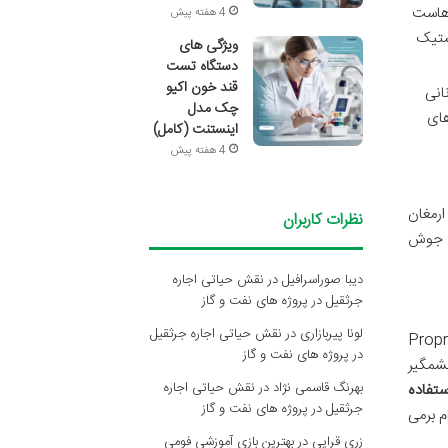
 هاست
4 هفته پیش
ستیک
ویژگی های
دستگاه تست
قند خون اکیو
انی
چک مدل
های
اینستنت (کامل)
4 هفته پیش
ارمغان
نظرات کاربران
د جوش
دیبا صوراسرافیل
در
نقش حیاتی اجاره
جرثقیل در پروژه های نفت و گاز
لونا پیربازاری
در
نقش حیاتی اجاره جرثقیل
Proprionibacterium acne
در پروژه های نفت و گاز
شمگیر
بهرنگ قاسمی نژاد
در
نقش حیاتی اجاره
ستفاده
جرثقیل در پروژه های نفت و گاز
 برمی
زری قرایی
در
بهترین بازی آموزشی فومی