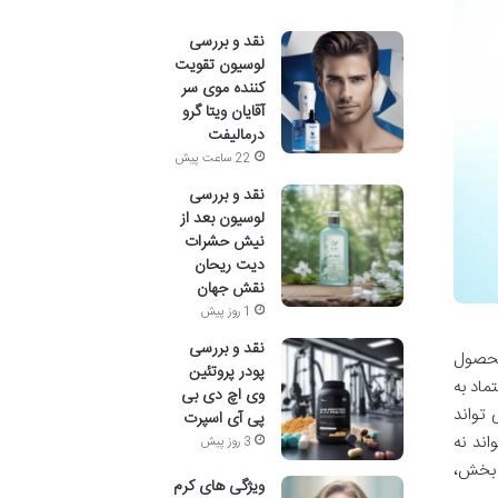
نقد و بررسی
لوسیون تقویت
کننده موی سر
آقایان ویتا گرو
درمالیفت
22 ساعت پیش
نقد و بررسی
لوسیون بعد از
نیش حشرات
دیت ریحان
نقش جهان
1 روز پیش
نقد و بررسی
ین محصول
پودر پروتئین
ماد به
وی اچ دی بی
 تواند
پی آی اسپرت
اند نه
3 روز پیش
ت بخش،
ویژگی های کرم