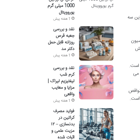
1000 میلی گرم
یوروویتال
این سه
1 هفته پیش
نقد و بررسی
جعبه قرص
سیون
روزانه قابل حمل
کش
دکتر مد
1 هفته پیش
 است.
نقد و بررسی
 می
کرم شب
لیفتیزیم لیراک |
مزایا و معایب
نواقص
واقعی
 است.
1 هفته پیش
فواید مصرف
کراتین در
بدنسازی – ۱۲
مزیت علمی و
اثبات شده