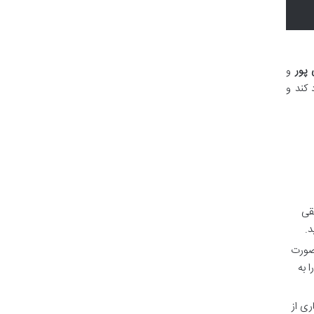
پور
و
 کند و
قی
د.
 صورت
 به
ری از