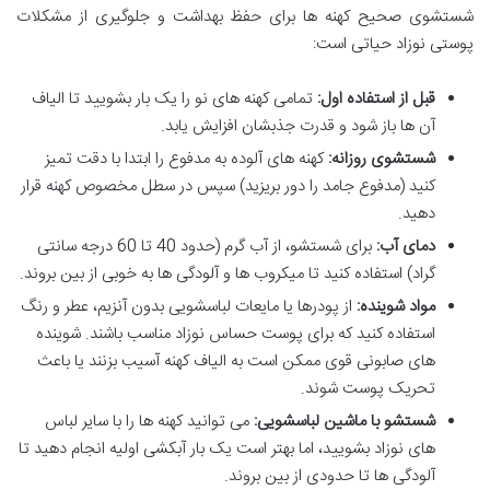
شستشوی صحیح کهنه ها برای حفظ بهداشت و جلوگیری از مشکلات
پوستی نوزاد حیاتی است:
قبل از استفاده اول:
تمامی کهنه های نو را یک بار بشویید تا الیاف
آن ها باز شود و قدرت جذبشان افزایش یابد.
شستشوی روزانه:
کهنه های آلوده به مدفوع را ابتدا با دقت تمیز
کنید (مدفوع جامد را دور بریزید) سپس در سطل مخصوص کهنه قرار
دهید.
دمای آب:
برای شستشو، از آب گرم (حدود 40 تا 60 درجه سانتی
گراد) استفاده کنید تا میکروب ها و آلودگی ها به خوبی از بین بروند.
مواد شوینده:
از پودرها یا مایعات لباسشویی بدون آنزیم، عطر و رنگ
استفاده کنید که برای پوست حساس نوزاد مناسب باشند. شوینده
های صابونی قوی ممکن است به الیاف کهنه آسیب بزنند یا باعث
تحریک پوست شوند.
شستشو با ماشین لباسشویی:
می توانید کهنه ها را با سایر لباس
های نوزاد بشویید، اما بهتر است یک بار آبکشی اولیه انجام دهید تا
آلودگی ها تا حدودی از بین بروند.