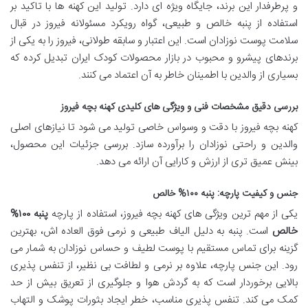
و پرطرفدار این برند، جایگاه ویژه ای دارد. تولید این کهنه ها با تاکید بر
استفاده از پنبه خالص و طبیعی، گواه رویکرد مسئولانه فیروز در قبال
سلامت پوست نوزادان است. این اعتبار و سابقه طولانی، فیروز را به یکی از
برندهای پیشرو و محبوب در بازار محصولات کودک ایران تبدیل کرده که
بسیاری از والدین با اطمینان خاطر به آن اعتماد می کنند.
بررسی دقیق مشخصات فنی و ویژگی های کلیدی کهنه بچه فیروز
کهنه بچه فیروز با دقت و وسواس خاصی تولید می شود تا نیازهای اصلی
والدین و راحتی نوزادان را برآورده سازد. بررسی جزئیات این محصول،
بینش عمیق تری از ارزش و کارایی آن ارائه می دهد.
جنس و کیفیت پارچه: پنبه ۱۰۰% خالص
یکی از مهم ترین ویژگی های کهنه بچه فیروز، استفاده از پارچه
پنبه ۱۰۰%
خالص
است. پنبه به دلیل الیاف طبیعی و نرمی فوق العاده اش، بهترین
گزینه برای تماس مستقیم با پوست لطیف و حساس نوزادان به شمار می
رود. این جنس پارچه، علاوه بر نرمی و لطافت بی نظیر، از تنفس پذیری
بالایی برخوردار است که به گردش هوا و جلوگیری از تعریق بیش از حد
کمک می کند. تنفس پذیری مناسب، خطر ایجاد بثورات پوشک و التهاب