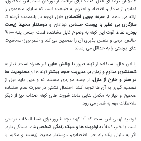
همچنان گزینه ای قابل اعتماد برای مراقبت از نوزادان است. این محصول،
نمادی از سادگی، اقتصاد و احترام به طبیعت است که مزایای متعددی را
ارائه می دهد. از
صرفه جویی اقتصادی
قابل توجه در بلندمدت گرفته تا
سازگاری بی نظیر با پوست حساس
نوزادان و
دوستدار محیط زیست
بودن
، نقاط قوت این کهنه به وضوح قابل مشاهده است. جنس پنبه ۱۰۰%
خالص، نرمی و تنفس پذیری آن را تضمین می کند و خطر بروز حساسیت
های پوستی را به حداقل می رساند.
با این حال، استفاده از کهنه فیروز با
چالش هایی
نیز همراه است. نیاز به
شستشوی مداوم و زمان بر
،
مدیریت حجم بیشتر
کهنه ها و
محدودیت ها
در سفر و خارج از منزل
، از جمله مواردی هستند که والدین باید قبل از
تصمیم گیری به آن ها توجه کنند. احتمال نشتی در صورت عدم استفاده
صحیح و نیاز به مکمل هایی مانند شورت های کهنه ضدآب نیز از دیگر
ملاحظات مهم به شمار می رود.
توصیه نهایی این است که آیا کهنه بچه فیروز برای شما انتخاب درستی
است یا خیر، کاملاً به
اولویت ها و سبک زندگی شخصی
شما بستگی دارد.
اگر به دنبال یک راه حل اقتصادی، دوستدار محیط زیست و ملایم با