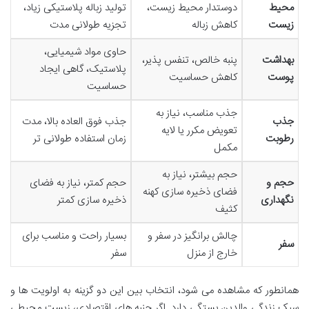
محیط
دوستدار محیط زیست،
تولید زباله پلاستیکی زیاد،
زیست
کاهش زباله
تجزیه طولانی مدت
حاوی مواد شیمیایی،
بهداشت
پنبه خالص، تنفس پذیر،
پلاستیک، گاهی ایجاد
پوست
کاهش حساسیت
حساسیت
جذب مناسب، نیاز به
جذب
جذب فوق العاده بالا، مدت
تعویض مکرر یا لایه
رطوبت
زمان استفاده طولانی تر
مکمل
حجم بیشتر، نیاز به
حجم و
حجم کمتر، نیاز به فضای
فضای ذخیره سازی کهنه
نگهداری
ذخیره سازی کمتر
کثیف
چالش برانگیز در سفر و
بسیار راحت و مناسب برای
سفر
خارج از منزل
سفر
همانطور که مشاهده می شود، انتخاب بین این دو گزینه به اولویت ها و
سبک زندگی والدین بستگی دارد. اگر جنبه های اقتصادی، زیست محیطی