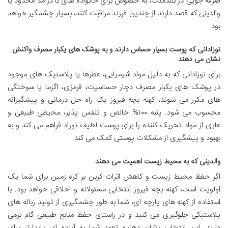
صرفه جویی در بلندمدت، به خصوص برای خانواده های با درآمد محدود یا
والدینی که قصد دارند از چندین فرزند مراقبت کنند، بسیار چشمگیر خواهد
بود.
نوزادانی که پوست بسیار حساس دارند و به پوشک های یکبار مصرف واکنش
نشان می دهند
برای نوزادانی که به دلیل مواد شیمیایی، عطرها یا پلاستیک های موجود
در پوشک های یکبار مصرف دچار حساسیت، قرمزی، اگزما یا سوختگی
های مکرر می شوند، کهنه بچه فیروز یک راه حل درمانی و پیشگیرانه
محسوب می شود. پنبه ۱۰۰% خالص و تنفس پذیر، محیطی طبیعی و
عاری از مواد تحریک کننده را برای پوست لطیف نوزاد فراهم می کند و به
بهبود و پیشگیری از مشکلات پوستی کمک می کند.
والدینی که به محیط زیست اهمیت می دهند
اگر حفظ محیط زیست و کاهش اثرات کربن بر کره زمین برای شما یک
اولویت است، کهنه بچه فیروز انتخابی مسئولانه و اخلاقی خواهد بود. با
استفاده از کهنه های پارچه ای، شما به طور چشمگیری از تولید زباله های
پلاستیکی جلوگیری می کنید و در راستای حفظ منابع طبیعی گام برمی
دارید. این انتخاب نشان دهنده تعهد شما به آینده ای پایدارتر برای