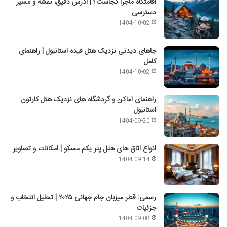
اقامتگاه ماجرا کجاست؟ | آدرس دقیق، نقشه و مسیر
دسترسی
1404-10-02
جاهای دیدنی نزدیک هتل فیده استانبول | راهنمای
کامل
1404-10-02
راهنمای اماکن و گردشگاه های نزدیک هتل کارتون
استانبول
1404-09-20
انواع اتاق های هتل پتر یکم مسکو | امکانات و تصاویر
1404-09-14
رسمی: قطر میزبان جام جهانی ۲۰۲۵ | تحلیل انتخاب و
جزئیات
1404-09-08