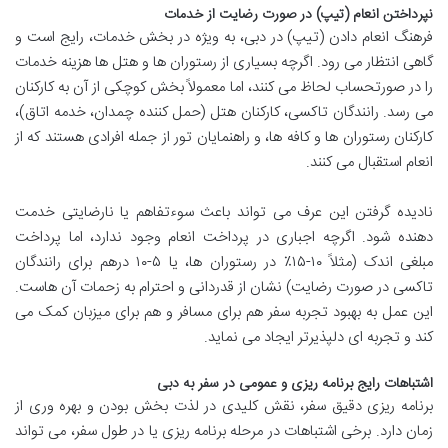
نپرداختن انعام (تیپ) در صورت رضایت از خدمات
فرهنگ انعام دادن (تیپ) در دبی، به ویژه در بخش خدمات، رایج است و
گاهی انتظار می رود. اگرچه بسیاری از رستوران ها و هتل ها هزینه خدمات
را در صورتحساب لحاظ می کنند، اما معمولاً بخش کوچکی از آن به کارکنان
می رسد. رانندگان تاکسی، کارکنان هتل (حمل کننده چمدان، خدمه اتاق)،
کارکنان رستوران ها و کافه ها، و راهنمایان تور از جمله افرادی هستند که از
انعام استقبال می کنند.
نادیده گرفتن این عرف می تواند باعث سوءتفاهم یا نارضایتی خدمت
دهنده شود. اگرچه اجباری در پرداخت انعام وجود ندارد، اما پرداخت
مبلغی اندک (مثلاً ۱۰-۱۵٪ در رستوران ها، یا ۵-۱۰ درهم برای رانندگان
تاکسی در صورت رضایت) نشان از قدردانی و احترام به زحمات آن هاست.
این عمل به بهبود تجربه سفر هم برای مسافر و هم برای میزبان کمک می
کند و تجربه ای دلپذیرتر ایجاد می نماید.
اشتباهات رایج برنامه ریزی و عمومی در سفر به دبی
برنامه ریزی دقیق سفر، نقش کلیدی در لذت بخش بودن و بهره وری از
زمان دارد. برخی اشتباهات در مرحله برنامه ریزی یا در طول سفر، می تواند