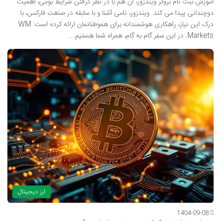
آموزش ثبت نام بروکر ویندزور، آن هم با در نظر گرفتن شرایط بومی، اهمیت
دوچندانی پیدا می کند. ویندزور، نامی آشنا و با سابقه در صنعت فارکس، با
درک این نیاز، راهکاری هوشمندانه برای هموطنانمان ارائه کرده است: WM
Markets. در این سفر گام به گام، همراه شما هستیم …
ارز دیجیتال
1404-09-08