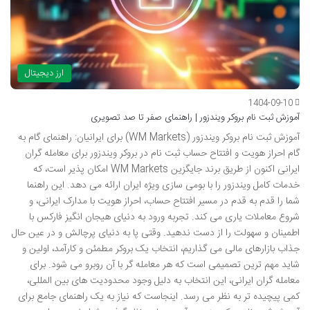
ارز دیجیتال
1404-09-10
آموزش ثبت نام بروکر ویندزور | راهنمای صفر تا صد تصویری
آموزش ثبت نام بروکر ویندزور (WM Markets) برای ایرانیان: راهنمای گام به
گام احراز هویت و افتتاح حساب ثبت نام در بروکر ویندزور برای معامله گران
ایرانی اکنون از طریق برند جایگزین WM Markets امکان پذیر است، که
خدمات کامل ویندزور را با بومی سازی ویژه ایران ارائه می دهد. این راهنما
شما را قدم به قدم در مسیر افتتاح حساب، احراز هویت با مدارک ایرانی، و
شروع معاملات یاری می کند. تجربه ورود به دنیای هیجان انگیز فارکس با
اطمینان و سهولت را از دست ندهید. وقتی پا به دنیای پرچالش و در عین حال
جذاب بازارهای مالی می گذاریم، انتخاب یک بروکر مطمئن و کارآمد، اولین و
شاید مهم ترین تصمیمی است که هر معامله گر با آن روبرو می شود. برای
معامله گران ایرانی، این انتخاب به دلیل وجود محدودیت های بین المللی،
کمی پیچیده تر به نظر می رسد. اینجاست که نیاز به یک راهنمای جامع برای