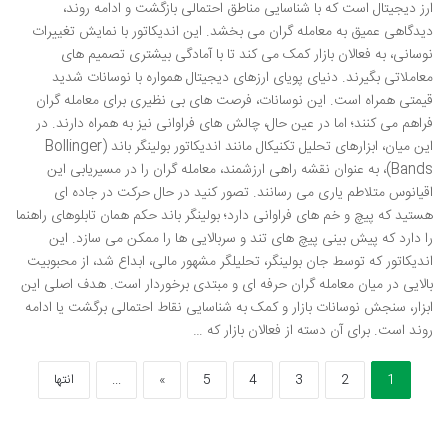
ارز دیجیتال است که با شناسایی مناطق احتمالی بازگشت و ادامه روند،
دیدگاهی عمیق به معامله گران می بخشد. این اندیکاتور با نمایش تغییرات
نوسانی، به فعالان بازار کمک می کند تا با آمادگی بیشتری تصمیم های
معاملاتی بگیرند. دنیای پویای ارزهای دیجیتال همواره با نوسانات شدید
قیمتی همراه است. این نوسانات، فرصت های بی نظیری برای معامله گران
فراهم می کنند؛ اما در عین حال، چالش های فراوانی نیز به همراه دارند. در
این میان، ابزارهای تحلیل تکنیکال مانند اندیکاتور بولینگر باند (Bollinger
Bands)، به عنوان نقشه راهی ارزشمند، معامله گران را در مسیریابی این
اقیانوس متلاطم یاری می رسانند. تصور کنید در حال حرکت در جاده ای
هستید که پیچ و خم های فراوانی دارد؛ بولینگر باند حکم همان تابلوهای راهنما
را دارد که پیش بینی پیچ های تند و سربالایی ها را ممکن می سازد. این
اندیکاتور که توسط جان بولینگر، تحلیلگر مشهور مالی، ابداع شد، از محبوبیت
بالایی در میان معامله گران حرفه ای و مبتدی برخوردار است. هدف اصلی این
ابزار، سنجش نوسانات بازار و کمک به شناسایی نقاط احتمالی برگشت یا ادامه
روند است. برای آن دسته از فعالان بازار که …
1
2
3
4
5
»
...
انتها