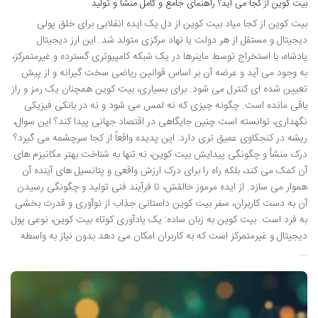
بیت کوین از کجا می آید؟ راهنمای جامع و کامل منشأ و تولید
بیت کوین از کجا میاد بیت کوین از دل یک ایده انقلابی برای خلق پولی
دیجیتال و مستقل از هر دولت یا نهاد مرکزی متولد شد. این ارز دیجیتال
پادشاه، با استخراج توسط ماینرها در یک شبکه کامپیوتری گسترده و غیرمتمرکز،
به وجود می آید و عرضه آن بر اساس قوانین ریاضی سخت گیرانه و از پیش
تعیین شده ای کنترل می شود. برای بسیاری، بیت کوین همچنان یک رمز و راز
باقی مانده است. چگونه چیزی که نه لمس می شود و نه در بانکی فیزیکی
نگهداری، توانسته است چنین جایگاهی در اقتصاد جهانی پیدا کند؟ این سوال،
ریشه در کنجکاوی عمیق تری دارد: این پدیده واقعاً از کجا سرچشمه می گیرد؟
درک منشأ و چگونگی پیدایش بیت کوین، نه تنها به شناخت بهتر مکانیزم های
آن کمک می کند، بلکه راه را برای درک ارزش واقعی و پتانسیل های آینده آن
هموار می سازد. از ایده مرموز خالقش، تا فرآیند فنی تولید و چگونگی رسیدن
آن به دست کاربران، سفر بیت کوین داستانی جذاب از نوآوری و قدرت بخشی
به فرد است. بیت کوین به زبان ساده: یک یادآوری کوتاه بیت کوین، نوعی پول
دیجیتال و غیرمتمرکز است که به کاربران امکان می دهد بدون نیاز به واسطه
…