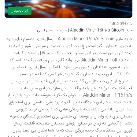
ارز دیجیتال
1404-09-06
ماینر Aladdin Miner 16th/s Bitcoin | خرید با ارسال فوری
خرید ماینر Aladdin Miner 16th/s Bitcoin | ارسال فوری تصمیم برای ورود
به دنیای هیجان انگیز استخراج بیت کوین، تصمیمی سرشار از شور و امید به
آینده ای روشن است. در این مسیر، انتخاب یک ماینر قابل اعتماد و کارآمد
مانند Aladdin Miner 16th/s می تواند گامی مهم و تعیین کننده باشد که
شما را به سوی اهدافتان رهنمون می سازد. با امکان ارسال فوری، فاصله ای
اندک تا آغاز این تجربه هیجان انگیز دارید. هر کسی که قدم در مسیر
استخراج ارزهای دیجیتال می گذارد، به دنبال ابزاری قدرتمند و در عین حال
قابل اتکاست تا رؤیاهایش را به واقعیت بدل سازد. در این میان، ماینر
Aladdin Miner T1 16Th/s به عنوان یک گزینه هوشمندانه، خود را در بازار
تثبیت کرده است. این دستگاه نه تنها قدرت پردازشی مناسبی برای استخراج
بیت کوین ارائه می دهد، بلکه با ویژگی هایی که دارد، می تواند شروعی
مطمئن برای تازه واردان و توسعه ای منطقی برای استخراج کنندگان باتجربه
باشد. از آنجایی که زمان در دنیای ارزهای دیجیتال طلاست، قابلیت ارسال
فوری این دستگاه، برگ برنده بزرگی است که به شما امکان می دهد بدون