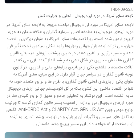
1404-09-22
لایحه سنای آمریکا در مورد ارز دیجیتال | تحلیل و جزئیات کامل
لایحه سنای امریکا در مورد ارز دیجیتال مباحث مربوط به لایحه سنای آمریکا در
مورد ارزهای دیجیتال، به دغدغه اصلی سرمایه گذاران و علاقه مندان به حوزه
کریپتو تبدیل شده است، زیرا تصمیمات سنای آمریکا، به عنوان بزرگترین اقتصاد
جهان، می تواند آینده بازار جهانی رمزارزها را به شکلی بنیادین تحت تأثیر قرار
دهد و مسیر نوآوری را تغییر دهد. در دنیای پرشتاب ارزهای دیجیتال، قانون
گذاری ها نقش محوری در شکل دهی به چشم انداز آینده بازی می کنند.
ایالات متحده، با داشتن یکی از پویاترین بازارهای مالی و فناوری، در کانون
توجه قانون گذاران در سراسر جهان قرار دارد. در این میان، سنای آمریکا به
عنوان یکی از بازوهای اصلی قانون گذاری، با طرح ها و لوایح متعدد خود، نه
تنها بر اقتصاد داخلی این کشور، بلکه بر کل اکوسیستم جهانی ارزهای دیجیتال
سایه افکنده است. این نوشتار به تحلیلی جامع و عمیق از لوایح کلیدی سنا در
حوزه ارزهای دیجیتال می پردازد؛ از اهمیت بستر قانون گذاری گرفته تا جزئیات
لوایح مهمی چون CLARITY Act، GENIUS Act و Anti-CBDC Act، نگاهی
به تقابل های سیاسی و تأثیرات آن بر بازار، و در نهایت، چشم اندازی به آینده
این صنعت ارائه خواهد داد. این مسیر پرپیچ وخم، داستانی …