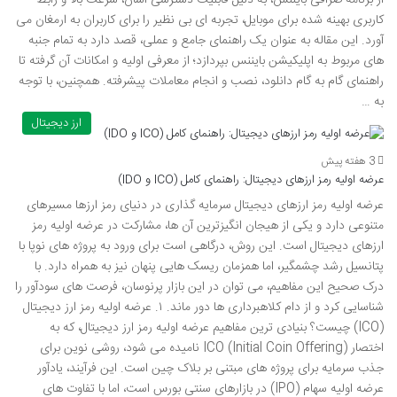
از برنامه صرافی بایننس، به دلیل قابلیت دسترسی آسان، سرعت بالا و رابط
کاربری بهینه شده برای موبایل، تجربه ای بی نظیر را برای کاربران به ارمغان می
آورد. این مقاله به عنوان یک راهنمای جامع و عملی، قصد دارد به تمام جنبه
های مربوط به اپلیکیشن بایننس بپردازد؛ از معرفی اولیه و امکانات آن گرفته تا
راهنمای گام به گام دانلود، نصب و انجام معاملات پیشرفته. همچنین، با توجه
به …
ارز دیجیتال
3 هفته پیش
عرضه اولیه رمز ارزهای دیجیتال: راهنمای کامل (ICO و IDO)
عرضه اولیه رمز ارزهای دیجیتال سرمایه گذاری در دنیای رمز ارزها مسیرهای
متنوعی دارد و یکی از هیجان انگیزترین آن ها، مشارکت در عرضه اولیه رمز
ارزهای دیجیتال است. این روش، درگاهی است برای ورود به پروژه های نوپا با
پتانسیل رشد چشمگیر، اما همزمان ریسک هایی پنهان نیز به همراه دارد. با
درک صحیح این مفاهیم، می توان در این بازار پرنوسان، فرصت های سودآور را
شناسایی کرد و از دام کلاهبرداری ها دور ماند. ۱. عرضه اولیه رمز ارز دیجیتال
(ICO) چیست؟ بنیادی ترین مفاهیم عرضه اولیه رمز ارز دیجیتال، که به
اختصار ICO (Initial Coin Offering) نامیده می شود، روشی نوین برای
جذب سرمایه برای پروژه های مبتنی بر بلاک چین است. این فرآیند، یادآور
عرضه اولیه سهام (IPO) در بازارهای سنتی بورس است، اما با تفاوت های