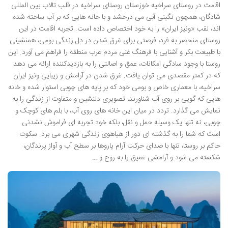
اقامت در روستای سراخیه خوزستان روستای سراخیه در قلب تالاب بین المللی
شادگان، همچون نگینی آبی می درخشد و با خانه هایی که بر آب ساخته شده
اند، لقب «ونیز ایران» را به خود اختصاص داده است. تجربه اقامت در این
روستای منحصر به فرد، فرصتی برای غرق شدن در دل زندگی بومی، همنشینی
با طبیعت بکر و آشنایی با فرهنگ غنی مردم عرب منطقه را فراهم می آورد. این
روستا با وجود سادگی امکانات، عمق و اصالتی را به بازدیدکننده ارائه می دهد
که در کمتر مقصدی می توان یافت. غرق شدن در آرامش و زیبایی ونیز ایران
سراخیه، با معماری خاص و بومی خود که بر پایه های چوبی استوار شده و خانه
هایی که گویی بر روی آب شناورند، تصویری دلنشین و متفاوت از زندگی را به
نمایش می گذارد. تردد در میان این خانه های روی آب، با بلم های کوچک و
چوبی، نه تنها یک وسیله حمل و نقل، بلکه خود تجربه ای فراموش نشدنی
است که شما را به گذشته ای دور از هیاهوی زندگی شهری می برد. سکوت
حاکم بر روستا، تنها با صدای حرکت آرام پاروها بر سطح آب و آواز پرندگان،
شکسته می شود و آرامشی عمیق را به روح و …