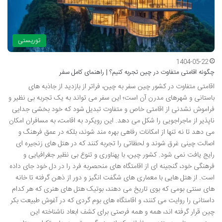
توریستی
1404-05-22
چگونه اقامتی متفاوت در چین تجربه کنیم؟ | راهنمای کامل سفر
اقامتی متفاوت در کشور چین سفر به چین، فراتر از بازدید از جاذبه های
باستانی و شهرهای مدرن آن است؛ این سفر می تواند به یک تجربه بی نظیر و
فراموش نشدنی از اقامتی خاص و متفاوت تبدیل شود که خود بخشی جدایی
ناپذیر از ماجراجویی را شکل می دهد. این رویکرد به اقامت، به مسافران امکان
می دهد تا نه تنها از امکانات رفاهی بهره مند شوند، بلکه در عمق فرهنگ و
اصالت چینی غرق شوند و لحظاتی را تجربه کنند که در هتل های زنجیره ای
رایج یافت نمی شود. کشور چین، با پهناوری و تنوع بی نظیر جغرافیایی و
فرهنگی خود، گنجینه ای از اقامتگاه های منحصربه فرد را در دل خود جای داده
است. از هتل هایی با معماری های شگفت انگیز و دور از ذهن گرفته تا خانه
های سنتی بومی که بوی تاریخ می دهند، بوتیک هتل های هنری که هر کدام
داستانی را روایت می کنند، و اقامتگاه های بوم گردی که در آغوش طبیعت بکر
چین قرار گرفته اند، همه و همه فرصتی برای کشف ابعاد ناشناخته این