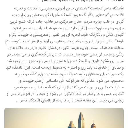
اقامتگاه ماجرا کجاست؟ | آدرس دقیق، نقشه و مسیر دسترسی
اقامتگاه ماجرا کجاست؟ راهنمای جامع آدرس، دسترسی، امکانات و تجربه
اقامت در گنبدهای رنگارنگ هرمز اقامتگاه ماجرا نگین معماری پایدار و بوم
گردی در قلب جزیره هرمز، استان هرمزگان، در حاشیه جاده کرانه ضلع غربی
جزیره و در مجاورت ساحل قرار دارد. این مجموعه با طراحی منحصربه فرد
گنبدی شکل و رنگارنگ خود، تجربه ای بی نظیر از همزیستی با طبیعت بکر و
فرهنگ غنی جزیره را برای مهمانان به ارمغان می آورد و از هر نظر با اکوسیستم
منطقه هماهنگ است. جزیره هرمز، نگین درخشان خلیج فارس، با خاک های
رنگی و مناظر فرازمینی خود، سال هاست که دل هر گردشگری را می رباید. در
میان این شکوه طبیعی، اقامتگاه ماجرا همچون الماسی چندوجهی می درخشد
و نمادی از خلاقیت، پایداری و احترام به محیط زیست است. این اقامتگاه تنها
یک سرپناه برای مسافران نیست، بلکه خود مقصدی برای کشف و تجربه
محسوب می شود؛ مکانی که هر گوشه اش داستانی از هنر، طبیعت و
مسئولیت پذیری را روایت می کند. از زمانی که قدم به این مجموعه می
گذارید، حس و حال سفر در شما دگرگون می شود و خود را در آغوش آرامش و
زیبایی می یابید. این مقاله قصد دارد تا پرده از رازهای اقامتگاه ماجرا …