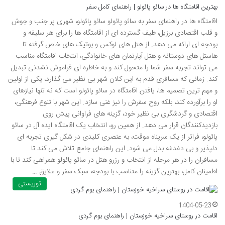
بهترین اقامتگاه ها در سائو پائولو | راهنمای کامل سفر
اقامتگاه ها در راهنمای سفر به سائو پائولو سائو پائولو، شهری پر جنب و جوش
و قلب اقتصادی برزیل، طیف گسترده ای از اقامتگاه ها را برای هر سلیقه و
بودجه ای ارائه می دهد. از هتل های لوکس و بوتیک های خاص گرفته تا
هاستل های دوستانه و هتل آپارتمان های خانوادگی، انتخاب اقامتگاه مناسب
می تواند تجربه سفر شما را متحول کند و به خاطره ای فراموش نشدنی تبدیل
کند. زمانی که مسافری قدم به این کلان شهر بی نظیر می گذارد، یکی از اولین
و مهم ترین تصمیم ها، یافتن اقامتگاه در سائو پائولو است که نه تنها نیازهای
او را برآورده کند، بلکه روح سفرش را نیز غنی سازد. این شهر با تنوع فرهنگی،
اقتصادی و گردشگری بی نظیر خود، گزینه های فراوانی پیش روی
بازدیدکنندگان قرار می دهد. از همین رو، انتخاب یک اقامتگاه ایده آل در سائو
پائولو، فراتر از یک سرپناه موقت، به عنصری کلیدی در شکل گیری تجربه ای
دلپذیر و بی دغدغه بدل می شود. این راهنمای جامع تلاش می کند تا
مسافران را در هر مرحله از انتخاب و رزرو هتل در سائو پائولو همراهی کند تا با
اطمینان کامل، بهترین گزینه را متناسب با بودجه، سبک سفر و علایق …
توریستی
1404-05-23
اقامت در روستای سراخیه خوزستان | راهنمای بوم گردی