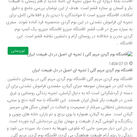
اقامت، بلکه دروازه ای به سوی تجربه ای کاملاً جدید از هم زیستی با طبیعت
بکر و آسمان پر ستاره قشم است. هدف از این نوشتار، بررسی جامع و دقیق
امکانات اقامتگاه جیزرو است تا خوانندگان، با دیدی باز و اطلاعاتی کامل، برای
تجربه ای فراموش نشدنی در این بوم گردی منحصربه فرد آماده شوند. سفری
به سیاره سرخ در قلب قشم: اقامتگاه جیزرو اقامتگاه جیزرو، یک کمپ بوم
گردی مدرن و خلاقانه در روستای آرام و دلنشین نقاشه قشم است. این
اقامتگاه …
توریستی
1404-07-01
اقامتگاه بوم گردی مریم گلی | تجربه ای اصیل در دل طبیعت ایران
اقامتگاه بوم گردی مریم گلی اقامتگاه بوم گردی مریم گلی در روستای دلنشین
جاده کنار، در شهرستان صومعه سرای گیلان، مقصدی فراموش نشدنی برای آن
دسته از گردشگرانی است که به دنبال آرامش، تجربه زندگی روستایی و غرق
شدن در طبیعت بکر شمال ایران هستند. این اقامتگاه با سه کلبه دنج و سنتی،
نویدبخش لحظاتی سرشار از صمیمیت و اصالت در آغوش جنگل های سرسبز
گیلان است. سفر به گیلان، همواره با بوی برنج و نم باران، خانه های چوبی و
رنگارنگ، و آغوشی گرم از طبیعت و مهمان نوازی مردمانش گره خورده است.
در دل این دیار سرسبز، جایی که شلوغی شهرها به دست باد سپرده می شود و
زندگی با ریتم آرام طبیعت هماهنگ می گردد، اقامتگاه بوم گردی مریم گلی